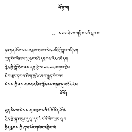
པོ་ཏ་ལ།
-- མཇལ་ཐེངས་གཉིས་པའི་སྐབས།
ཏན་ཏན་གོམ་པས་བརྒལ་ཐབས་མེད་པའི་རྡོ་སྐས་འདི་དག
ཡུན་རིང་སེམས་སུ་ཉར་བའི་དབུགས་རིང་འདི་དག
ཁྱེད་ཀྱི་སྒོ་ཐེམ་ནས་དབུ་རྩེ་ལ་ཡང་ཡང་བལྟས་རྗེས
མིག་ཟུང་ནང་ལ་མིག་ཆུའི་འབབ་རྒྱུན་རིང་ཡང
སེམས་ཀྱི་ནམ་མཁའ་འདིས་ཁྱོད་རང་གཏན་དུ་མཐོང་ངེས
ཇོ་བོ།
ཡུན་རིང་ལ་སེམས་སུ་བརྣག་པའི་ཇོ་བོ་རིན་པོ་ཆེ
ཁྱེད་ཀྱི་སྐུ་མདུན་དུ་ལྷ་དར་སེར་པོ་སེར་ལྷབ་ལྷབ
བྱིན་རླབས་ཀྱི་ཞལ་ངོར་གསེར་འཁྱིལ་ལེ