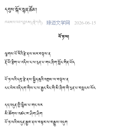
དབུས་སྐོར་སྙན་ཚོམ།
ཁམས་པ་རབ་དབྱངས།(སྡེ་དགེ)
琼迈文学网
2026-06-15
པོ་ཏ་ལ།
ལྕགས་པོ་རིའི་རྩེ་ནས་མར་བལྟས་ན
རྡོ་ཡི་རྩིག་པ་འདིས་ང་ལ་དྲན་པ་གང་ཞིག་སློང་གིན་ཡོད
པོ་ཏ་ལའི་དབུ་རྩེ་ནས་སྐྱིད་ཆུའི་འགྲམ་ལ་བལྟས་ན
ངང་སེར་འདི་དག་གིས་ང་ལ་རྒྱང་རིང་གི་མི་ཞིག་གི་དྲན་པ་བསླངས་སོང
དད་འདུན་གྱི་སྙིམ་པ་གང་སར
མི་ཚོགས་འཚང་ཁ་ཤིག་ཤིག
པོ་ཏ་ལའི་མདུན་རྒྱབ་ནས་བསྟར་ལ་བརྒྱུས་འདུག