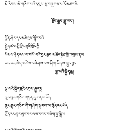
མི་རིགས་མི་གཅིག་པའི་དབུས་སུ་བཞུགས་པ་ངོ་མཚར་ཆེ
རྫོང་རྒྱབ་ཀླུ་ཁང་།
ལྗོན་ཤིང་དང་མཚེའུས་སྐོར་བའི
སྐྱེད་ཚལ་གྱི་རྫིང་བུའི་ཁྲོད་ཀྱི
སེམས་ཉིད་ངལ་བ་གསོ་བའི་བྱང་ཆུབ་མཆོད་རྟེན་གྱི་འགྲམ་ནས
ཡང་ཡང་ཡིད་ལ་ཚེས་པའི་ཞལ་རས་ཤིག་ཡིད་ལ་ལྷུང་བྱུང
ལྷ་སའི་སྐྱིད་ཆུ།
ལྷ་སའི་སྐྱིད་ཆུའི་འགྲམ་རྒྱུད་དུ
ཁྲུང་ཁྲུང་གཅིག་གཏན་དུ་གནས་ཡོད
ཁྲུང་ཁྲུང་གཅིག་གི་གཤོག་སྟབས་ལ་ཁྱོད་རང་ཡོད
ཁྱོད་རང་ཁྲུང་ཁྲུང་དང་ལས་དབང་གཅིག་ཏུ་སྦྲེལ