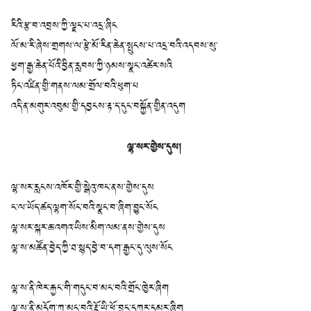
རིའི་རྩ་བ་འབྲས་ཀྱི་ལྗང་པ་འདྲ་ཞིང
ལོ་མ་རི་ཞེས་གྲགས་ལ་རྩེ་མོ་རིན་ཆེན་སྤུངས་པ་འདྲ་བའི་འདབས་སུ་
ཕྱག་རྒྱ་ཆེན་པོའི་བྱིན་རླབས་ཀྱི་ཉམས་སྣང་འཚེར་སའི
ཏིང་འཛིན་གྱི་གནས་ལམ་གྲོལ་བའི་ཕུག་པ
འདི་ན་མགུར་འབུམ་གྱི་དབྱངས་རྟ་ད་དུང་བསྐྱོན་གྱིན་འདུག
ལྷ་སར་གྱེས་དུས།
ལྷ་སར་རླངས་འཁོར་གྱི་སྒེའུ་ཁང་ནས་གྱེས་དུས
ང་ལ་ཡོད་ཚད་ལྷག་སོང་བའི་སྣང་བ་ཞིག་བྱུང་སོང
ལྷ་སར་སྐར་ཆ་འགའ་ཡིས་མིག་ལམ་ནས་གྱེས་དུས
ལྷ་ས་མཚོན་བྱེད་ཀྱི་ཐ་སྙད་བྱེ་བ་དག་རྒྱང་དུ་ལུས་སོང
ལྷ་ས་ནི་ཁེར་རྐྱང་གི་གདུང་བ་མང་བའི་གྲོང་ཁྱེར་ཞིག
ལྷ་ས་ནི་མདོག་ཀ་མང་བའི་རྡོ་ཡི་ཕོ་བྲང་དཀར་དམར་ཞིག