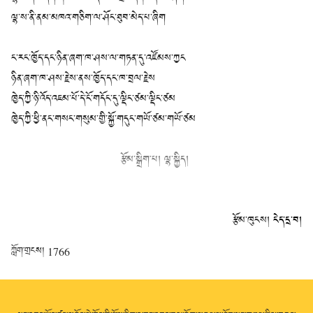
ལྷ་ས་ནི་ནམ་མཁའ་གཅིག་ལ་ཤོང་ཐུབ་མེད་པ་ཞིག
ང་རང་ཁྱོད་དང་ཉིན་ཞག་ཁ་ཤས་ལ་གཏན་དུ་འཛོམས་ཀྱང
ཉིན་ཞག་ཁ་ཤས་རྗེས་ནས་ཁྱོད་དང་ཁ་བྲལ་རྗེས
ཁྱེད་ཀྱི་ཉི་འོད་འཇམ་པོ་དེ་ངོ་གདོང་དུ་ལྡིང་ཙམ་ལྡིང་ཙམ
ཁྱེད་ཀྱི་ཕྱི་ནང་གསང་གསུམ་གྱི་སྐྱོ་གདུང་གཡོ་ཙམ་གཡོ་ཙམ
རྩོམ་སྒྲིག་པ། ལྷ་སྐྱིད།
རྩོམ་ཁུངས།
ངེད་དྲ་བ།
ཀློག་གྲངས།
1766