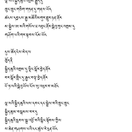
ལྷ་སའི་སྐྱིད་ཆུའི་འགྲམ་རྒྱུད་དུ
ཁྲུང་ཁྲུང་གཅིག་གཏན་དུ་གནས་ཡོད
ཚངས་དབྱངས་རྒྱ་མཚོའི་མགུར་གླུར་ཉན་ཞོར
མ་སྐྱེས་ཨ་མའི་གསོལ་ཇ་འཐུང་ཞོར་སྒེའུ་ཁུང་འགྲམ་དུ
གཤོག་པའི་གར་སྟབས་ངོམ་ཡོང
དུས་ཚོད་ངེས་མེད་ལ
ཁྱོད་ནི
སྐྱིད་ཆུའི་འགྲམ་དུ་ལྡིང་སྐོར་བྱེད་ཞོར
བར་སྐོར་གླིང་དུ་རྒྱང་བལྟ་བྱེད་ཞོར
པོ་ཏ་ལའི་སྒེའུ་ཡོལ་ངོས་སུ་འཕུར་བ་མཐོང
ལྷ་སའི་སྐྱིད་ཆུའི་ལས་དབང་དང་སྦྲེལ་བའི་ཁྲུང་ཁྲུང
སྐྱིད་ཆུ་མ་བསྐམས་བར་དུ
སྐྱིད་ཆུའི་རླབས་སྒྲ་འཕྱོ་བའི་སྙིང་སྟོབས་ཀྱིས
ས་ཆེན་གཤགས་པའི་ངང་ཚུལ་རེ་དྲན་ཡོང