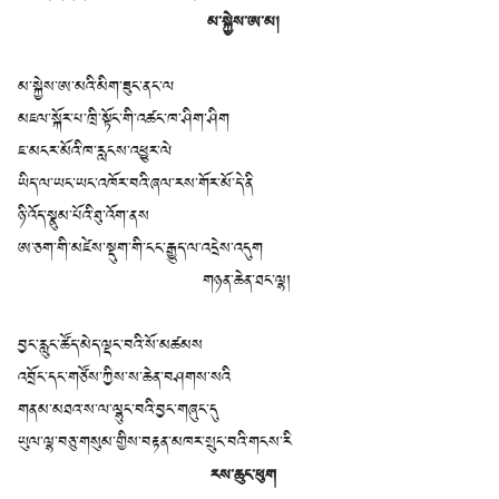
མ་སྐྱེས་ཨ་མ།
མ་སྐྱེས་ཨ་མའི་མིག་ཟུང་ནང་ལ
མཇལ་སྐོར་པ་ཁྲི་སྟོང་གི་འཚང་ཁ་ཤིག་ཤིག
ཇ་མངར་མོའི་ཁ་རླངས་འཕྱུར་ལེ
ཡིད་ལ་ཡང་ཡང་འཁོར་བའི་ཞལ་རས་གོར་མོ་དེ་ནི
ཉི་འོད་སྣུམ་པོའི་ཐུ་འོག་ནས
ཨ་ཅག་གི་མཛེས་སྡུག་གི་ངང་རྒྱུད་ལ་འདྲེས་འདུག
གཉན་ཆེན་ཐང་ལྷ།
བྱང་རླུང་ཚོད་མེད་ལྡང་བའི་སོ་མཚམས
འབྲོང་དང་གཙོས་ཀྱིས་ས་ཆེན་བཤགས་སའི
གནམ་མཐའ་ས་ལ་ལྷུང་བའི་བྱང་གཞུང་དུ
ཡུལ་ལྷ་བཅུ་གསུམ་གྱིས་བརྟན་མཁར་སྲུང་བའི་གངས་རི
རས་ཆུང་ཕུག