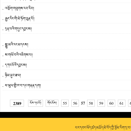
འཁྱོག་གཟུགས་རབ་རིབ།
རྒྱང་རིང་གི་མེ་ཏོག་ཆུན་པོ།
དྲན་པའི་གདུང་དབྱངས།
སྒྱུ་མའི་རང་མདངས།
ས་གཡོ་བའི་འཇིགས་པ།
དཀར་པོའི་དབྱངས།
ཉི་མ་ནུབ་ཐལ།
ཕ་ཡུལ་གྱི་ཁ་བ་དང་གཞན་དག།
57
2389
ངོས་དང་པོ།
གོང་ངོས།
55
56
58
59
60
61
པར་དབང་ཡོད་ཚད་མཆོད་མེ་བོད་ཀྱི་རྩོམ་རིག་དྲ