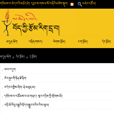
གཟིམས་པ་མེད་པའི་མཆོད་མེ། དབྱངས་གསལ་སོ་བཞིའི་མཛེས་སྡུག
བཤེར་འཚོལ།
མདུན་ཤོག
འཕྲིན་གསར།
ལེགས་རྩོམ།
ངག་རྩོམ།
དེང་རྩོམ།
མདུན་ཤོག
>
དེང་རྩོམ།
>
དྲ་རྩོམ།
ཡལ་འདུག
ཁེར་རྐྱང་གི་ཉིན་ཐོ་ཞིག
བདེ་བར་གྱིས་ཤིག ཞེ་མཐུན་མ།
དགོངས་པ་འཚོམས་པ་མ་གནང་། སྔར་འདྲིས་ཀྱི་གྲོགས་མོ།
འབྲི་མོའི་ངུར་སྒྲའི་ཁྲོད་བསྐྱུར་བའི་ངའི་ཕ་ཡུལ།