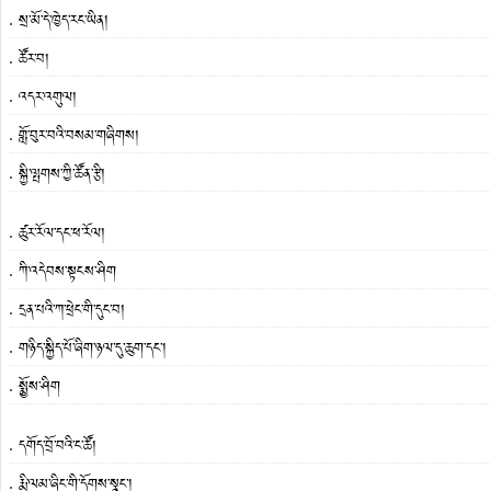
སྲ་མོ་དེ་ཁྱེད་རང་ཡིན།
ཚོར་བ།
འདར་འགུལ།
གློ་བུར་བའི་བསམ་གཞིགས།
སྐྱི་ལྤགས་ཀྱི་ཚོན་རྩི།
ཚུར་རོལ་དང་ཕ་རོལ།
ཀི་འདེབས་སྟངས་ཤིག
དྲན་པའི་ཀ་ཕྲེང་གི་དུང་བ།
གཉིད་སྐྱིད་པོ་ཞིག་ཉལ་དུ་ཆུག་དང་།
སྨྱོས་ཤིག
དགོད་བྲོ་བའི་ང་ཚོ།
རྨི་ལམ་ཞིང་གི་དོགས་སྣང་།