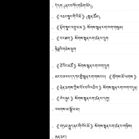
དེ་དག (ཞར་བཀོད་གཅིག་ཡོད)
《འཆར་སྣང་གི་རི་མོ》(སྙན་ཚོམ)
《རྟོག་སྣང་འཁྲུལ་མ》སོགས་སྙན་ངག་ཁག་གསུམ།
《བར་ཐག》སོགས་སྙན་ངག་ཚན་པ་དྲུག
ཉི་ཟླའི་གཅེས་ཕྲུག
《ཚེ་རིང་མཚོ》སོགས་སྙན་ངག་ཁག་དྲུག
མང་བཟའ་པད་དཀར་གྱི་སྙན་ངག་གསར་པ། 《གྲོགས་མོ་ལགས》
《ཞེན་ཆགས་ཀྱིས་བོར་བའི་འཆི་བ》སོགས་སྙན་ངག་ཁག་བདུན།
《ཁེར་རྐྱང》སོགས་སྙན་ངག་ཚན་པ་དགུ།
འཕགས་མ་སྒྲོལ་མ།
《གཏམ་རྒྱུད་ནང་གི་ཁོང་མོ》སོགས་སྙན་ངག་ཚན་པ་གཉིས།
རྒུན་ཆང་།