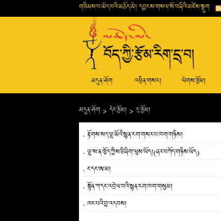
གཟིམས་པ་མེད་པའི་མཆོད་མེ། དབྱངས་གསལ་སོ་བཞིའི་མཛེས་སྡུག
མདུན་ཤོག
འཕྲིན་གསར།
ལེགས་རྩོམ།
མདུན་ཤོག
>
དེང་རྩོམ།
>
དྲ་རྩོམ།
རྟོགས་སད་ལྷ་མོའི་སྙན་ངག་གསར་པ་ཁག་གཉིས།
ལྷ་ས་ན་ཁྱོད་ཀྱིས་ཅི་ཞིག་ལུས་ཡོད།(ཞར་བཀོད་གཉིས་ཡོད)
ང་དང་ཨ་མ།
སྟོན་ཀ་དང་འབྲེལ་བའི་སྙན་ངག་ཁག་གསུམ།
ཁང་པའི་བྱ་འདབས།