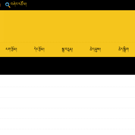
བཤེར་འཚོལ།
ངག་རྩོམ།
དེང་རྩོམ།
སྒྲ་བརྙན།
ཆེད་ཞུས།
ཆེད་སྒྲིག