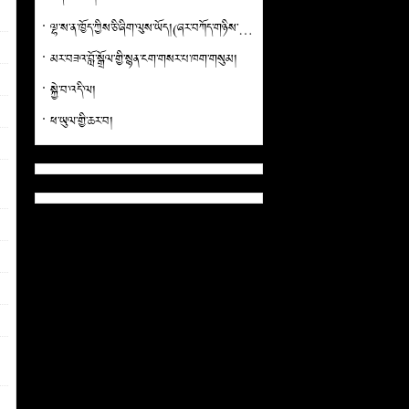
ལྷ་ས་ན་ཁྱོད་ཀྱིས་ཅི་ཞིག་ལུས་ཡོད།(ཞར་བཀོད་གཉིས་ཡོད)
མར་བཟའ་བློ་སྒྲོལ་གྱི་སྙན་ངག་གསར་པ་ཁག་གསུམ།
སྐྱེ་བ་འདི་ལ།
ཕ་ཡུལ་གྱི་ཆར་བ།