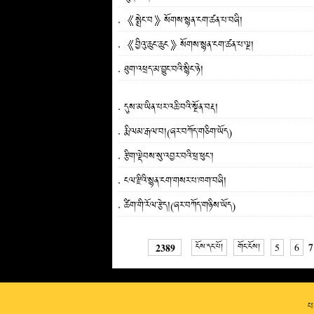
《སྨྲེང་བ》སོགས་སྙན་ངག་ཚན་པ་བཞི།
《བྱིའུ་ཆུང་ཆུང》སོགས་སྙན་ངག་ཚན་པ་ལྔ།
ཐུག་འཕྲད་མ་བྱུང་བའི་སྙིང་ཉེ།
དུས་མ་ཡིན་པར་འཆི་བའི་སྔོན་བརྡ།
རྨི་ལམ་རྒལ་བ།(ཞར་བཀོད་གཅིག་ཡོད)
རྩིག་ལྡེབས་སུ་འབྱར་བའི་ཕྲ་ཕུང་།
ངལ་རྫིའི་སྙན་ངག་གསར་པ་ཁག་བཞི།
ཚིག་གི་རོལ་རྩེད།(ཞར་བཀོད་གཉིས་ཡོད)
7
2389
ངོས་དང་པོ།
གོང་ངོས།
5
6
པར