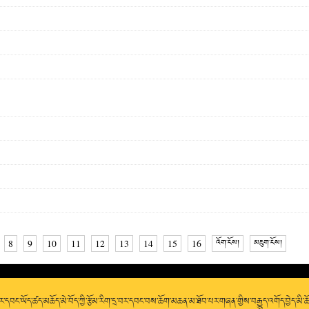
8
9
10
11
12
13
14
15
16
འོག་ངོས།
མཇུག་ངོས།
་དབང་ཡོད་ཚད་མཆོད་མེ་བོད་ཀྱི་རྩོམ་རིག་དྲ་བར་དབང་བས་ཆོག་མཆན་མ་ཐོབ་པར་གཞན་གྱིས་བརྒྱུད་འགོད་བྱེད་མི་