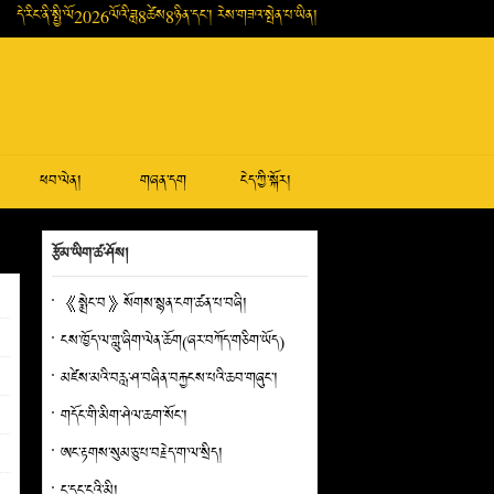
དེ་རིང་ནི་སྤྱི་ལོ2026ལོའི་ཟླ8ཚེས8ཉིན་དང་། རེས་གཟའ་སྤེན་པ་ཡིན།
ཕབ་ལེན།
གཞན་དག
ངེད་ཀྱི་སྐོར།
རྩོམ་ཡིག་ཚ་ཤོས།
《སྨྲེང་བ》སོགས་སྙན་ངག་ཚན་པ་བཞི།
ངས་ཁྱོད་ལ་གླུ་ཞིག་ལེན་ཆོག(ཞར་བཀོད་གཅིག་ཡོད)
མཛེས་མའི་བརླ་ཤ་བཞིན་བརྐྱངས་པའི་ཆབ་གཞུང་།
གདོང་གི་མིག་ཤེལ་ཆག་སོང་།
ཨང་རྟགས་སུམ་ཅུ་པ་བརྗེད་ག་ལ་སྲིད།
ང་དང་ངའི་མི།