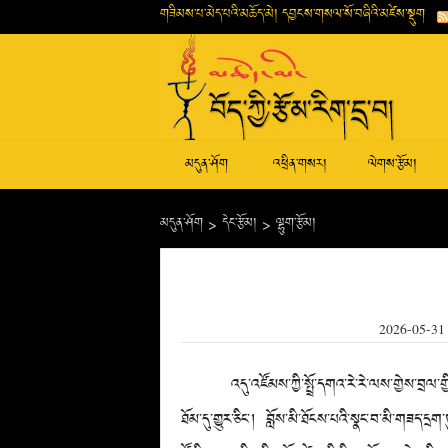
གཟིམས་པ་མེད་པའི་མཆོད་མེ། དབྱངས་གསལ་སོ་བཞིའི་མཛེས་སྡུག
མདུན་ཤོག
འཕྲིན་གསར།
ལེགས་རྩོམ།
མདུན་ཤོག
>
དེང་རྩོམ།
>
ལྷུག་རྩོམ།
2026-05-31
འདུ་འཛོམས་ཀྱི་སྤྲོ་དགའ་རེ་རེ་ལས་གྱེས་བྲལ་གྱི་ན་
ཐོམ་དུ་གྱུར་ཅིང་། བློས་མི་ཐོངས་པའི་སྣང་བ་མི་གཟད་དྲག