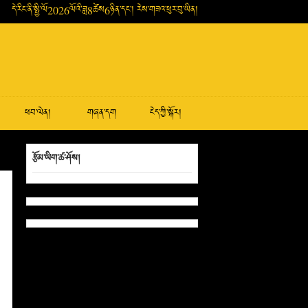
དེ་རིང་ནི་སྤྱི་ལོ2026ལོའི་ཟླ8ཚེས6ཉིན་དང་། རེས་གཟའ་ཕུར་བུ་ཡིན།
ཕབ་ལེན།
གཞན་དག
ངེད་ཀྱི་སྐོར།
རྩོམ་ཡིག་ཚ་ཤོས།