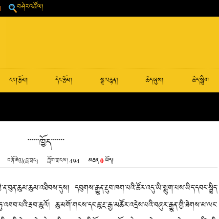
བཤེར་འཚོལ།
ངག་རྩོམ།
དེང་རྩོམ།
སྒྲ་བརྙན།
ཆེད་ཞུས།
ཆེད་སྒྲིག
་་་་་་ཁྱོད་་་་་་་
0
བཞོ་ཟེའུ།(བླ་བྲང)
ཀློག་གྲངས།
494
མཆན
ཡོད།
བུན་ཆུམ་ཆུམ་འཐིབས་དུས། དབུགས་རྒྱུན་རྔུབ་ཁག་པའི་ཚོར་འདུ་ཡི་སྨུག་པས་ཡིད་དབང་སྦྲིད་
་ཏུ་འབབ་པའི་རྦབ་ཆུའོ། ཆུ་མགོ་གངས་དང་ཆུ་རྔ་རྒྱ་མཚོར་འདྲེས་པའི་བཞུར་རྒྱུན་གྱི་ཟེགས་མ་ལང་