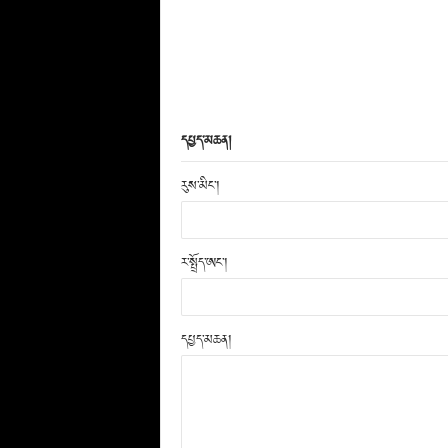
དཔྱད་མཆན།
རུས་མིང་།
ར་སྤྲོད་ཨང་།
དཔྱད་མཆན།