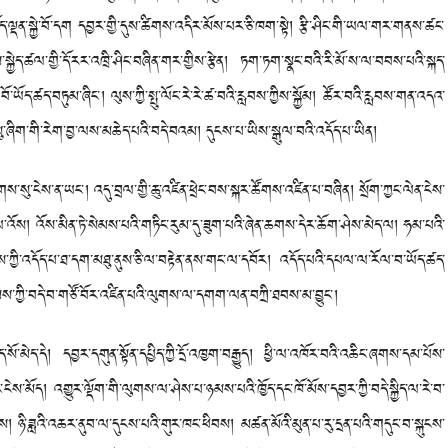
་ལྡན་སྐྱེ་བོ་དག དབྱར་གྱི་དུས་ཚིགས་འདིར་མོས་པར་ཅི་ཁག་སྟེ། རྩི་ཤིང་གི་ཡལ་གར་གནས་ཚང་
ད་ཚལ་གྱི་དོ་རར་འཁྲི་ཤིང་བཞིན་གར་གྱིས་རྩེན། ཏག་ཏག་སྣང་བའི་རི་མོ་ས་ལ་བབས་པའི་སྐད་
ུང་བོ་ཡོད་ཚད་བཏུམ་ཞིང་། ལུས་ཀྱི་སྤུ་ལོང་རེ་རེ་ཚ་བའི་རླབས་ཀྱིས་སྐྱོམ། ཚོར་བའི་རླབས་གན་འདའ་
་སུ་ཞིག་གི་རེག་བྱ་ལས་མཆེད་པའི་བདེ་བའམ། དུངས་པ་ཡིས་སྒུལ་བའི་འདོད་པ་ཡིན།
སུ་ངེས་ན་ཡང་། འདུ་བྲལ་གྱི་ཆུ་འཛིན་ཕྲེང་བས་སྐར་ཚོགས་འཛིན་པ་བཞིན། སྲོག་ཀྱང་ལེན་ངེས་
ལ་འོས། འོས་མིན་ཏེ་སེམས་པའི་གཏིང་རུམ་དུ་ཟུག་པའི་ཞེན་ཆགས་དེར་ཆོག་ཤེས་མེད་ལ། ཧམ་པའི་
མས་ཀྱི་འདོད་པ་ཐ་དག་མཐུ་ནུས་ཅི་ལ་བརྟེན་ནས་གང་ལ་དབོར། འདོད་པའི་དཔལ་ལ་རོལ་བ་ཡོད་ཚད་
ས་ཀྱི་བདེ་བ་གཙོ་བོར་འཛིན་པའི་ལུགས་ལ་དགག་ལན་བཀྲི་ཐབས་མ་བྱུང་།
ེད་དེ། དབྱར་དགུན་སྟོན་དཔྱིད་ཀྱི་དྲོ་འཁྱག་བརྒྱུད། ཕྱི་ལ་འཁོར་བའི་འཆིང་ཞགས་དམ་པོས་
ེས་མོད། འགྱུར་ལྡོག་གི་ལུགས་ལ་ཤེས་པ་ཉམས་པའི་ཁྱོད་དང་ཁོ་མོས་དབྱར་ཀྱི་བདེ་སྐྱིད་ལ་རེ་བ་
ཉི་ཟླའི་འཆར་ནུབ་ལ་དུངས་པའི་གུར་ཁང་ཕིབས། མཚན་མོའི་མུན་པ་རུ་དྲན་པའི་གདུང་བ་སྐུངས་