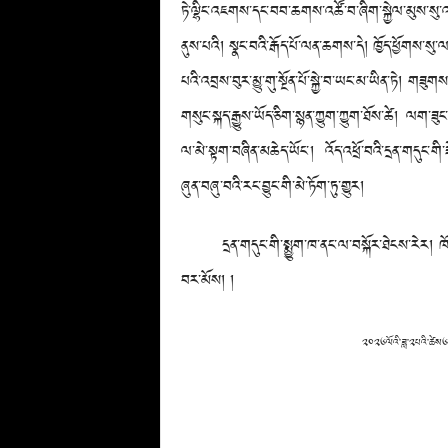
ཏེ་ལྷིང་འཇགས་དང་བབ་ཆགས་འཚོ་བ་ཞིག་སྐྱེལ་མུས་སུ་འདོ
ནུས་པའི། སྣང་བའི་རྒོད་པོ་ལན་ཆགས་དེ། ཁྱོད་ཕྱོགས་སུ་ལན
པའི་འབྲས་བུར་མྱུ་གུ་སྔོན་པོ་སྐྱེ་བ་ཡང་མ་ཡིན་ཏེ
གསུང་སྐད་རྒྱུས་ཡོད་ཅིག་སྙན་ཀྱུག་ཀྱུག་ཐོས་ཚེ། ལག་ཟ
ལ་མེ་སྟག་བཞིན་མཆེད་ཡོང་། འོད་འཕྲོ་བའི་དྲན་གདུང་གི་ཟ
ཞུན་བཞུ་བའི་རང་བྱུང་གི་མེ་ཏོག་ཏུ་གྱུར།
དྲན་གདུང་གི་སྨྱུག་ཁ་ནང་ལ་བསྐོར་ཐེངས་རེར། ཁོ་མོ་འད
བར་མོས། །
༢༠༢༦ལོའི་ཟླ་༢པའི་ཚེས༦ཉི