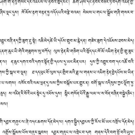
་ཤིག་གི་ནེའུ་གསེང་དེར་འཇིངས་ལ་ཉེ་བའི་ཁྱོད་རང་། ཆོག་ཤེས་དང་ཉེ་བར་བཅར་ཏེ་བདག་འཛིན་གྱི་
ཞིར་ལྡང་དུས། ཁོ་མོས་རྟག་བརྟན་ཏུ་འདོད་པའི་བརྩེ་བའམ། སེམས་པ་གང་ལ་སྒྲོམ་གཞི་གསར་བ་
ཞི་ནད་ཀྱི་ཟུག་རྔུ་སྟེ། འཆི་མེད་ཚེ་ཡི་དངོས་གྲུབ་མ་རྙེད་ན། གཟེར་ཟུག་དེ་འཇོམས་ཐབས་མེད།
ག་ཆུང་ཡི་གེའི་གཟུགས་སུ་བཀོད། ལུས་རྟེན་མི་གཅིག་པའི་ཁྱོད་དང་ཁོ་མོ་འཇིག་རྟེན་གྱི་གྲུ་ཟུར་
ུ་མིན་ལ། ན་ཆུང་དགའ་བའི་དགའ་སྟོན་གྱི་དཔལ་དུ་ཡང་མིན་པར། དུས་ཀྱི་འགྱུར་བག་དང་འཚོ་བའི་
་ཀྱི་སྐལ་བ་ལྡན། ཐ་དད་ཕུང་བོ་ལུས་དང་གྲིབ་མའི་ཟླ་ལ་གནས་པ་འཇིག་རྟེན་བྱེད་པོས་མ་ཡིན་
བཏབ་པ་ལགས། འཁོར་བའི་ལམ་ཕྲན་དུ་ལས་ཀྱིས་བསྐོས་པར་གྱུར་ན། བགོ་སྐལ་འདི་སུས་ཀྱང་ལྡོག་ཏུ་
ཅུད། ས་འཛིན་རི་བོའི་ཡང་སྟེང་དུ་འཕོས་དུས། སྙིང་གསོན་པོའི་རྒྱུ་ལམ་ལ་ས་བོན་བཞིན་བསྐྱེད་ཅིང་།
ཁ་གསལ།
་དབྱར་གཞུང་ལ་ཞེ་འདང་ཆགས་དོན་མེད་ལ། དགའ་སྐྱིད་དབྱངས་ཀྱི་རོལ་མོ་ཡང་འཁྲོལ་དོན་མེད།
ད་དེ། འགྲོས་སྙོམས་པོས་བཞུར་སྐབས། དབྱར་གཞུང་ལ་འཁྲེང་བ་དག གནས་དེའི་བག་བྲོ་བའི་ཡུལ་