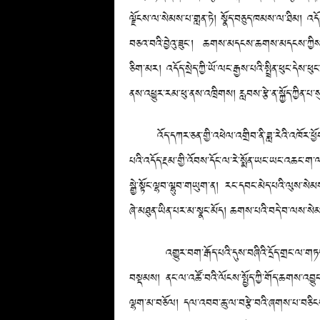
ལྗོངས་ལ་སེམས་པ་གླན་ཏེ། སྣོད་བཅུད་ཁམས་ལ་ཐིམ། འདོད
བཅའ་བའི་བྱེའུ་ཟུང་། ཆགས་མདངས་ཆགས་མདངས་ཀྱིས་སྐྱེ
ཅིག་མར། འདོད་སྲེད་ཀྱི་ཡོ་ལང་རྒྱས་པའི་སྤྲིན་ཕུང་དེས་ཕ
ནས་འཕྱུར་རམ་ཕུ་ནས་འཁྲིགས། རླབས་རྩེ་ན་སྐྱོད་ཀྱིན་པ
འོད་དཀར་ཅན་གྱི་འཕེལ་འགྲིབ་ནི་ཟླ་རེའི་འཁོར་ཕྱོགས་
པའི་འདོད་རྔམ་གྱི་འོབས་དོང་ལ་རེ་སྨོན་ཡང་ཡང་འཆང་ག་
སྒྱེ་སྟོང་ལྷབ་ལྷུབ་གཡུག་ན། རང་དབང་མེད་པའི་ལུས་སེ
ཞེ་མཐུན་ཡིན་པར་མ་སྣང་མོད། ཆགས་པའི་བདེ་བ་ལས་སེམ
འགྱུར་བག་རྒོད་པའི་དུས་བཞིའི་དྲོད་གྲང་ལ་གཏད་སོ་མ
བསྡམས། ནང་ལ་འཚོ་བའི་ལོངས་སྤྱོད་ཀྱི་གོད་ཆགས་འབྱུང་ང
ལྷག་མ་བཅོལ། དལ་འབབ་ཆུ་ལ་བརྩེ་བའི་ཞགས་པ་བཅིངས། 