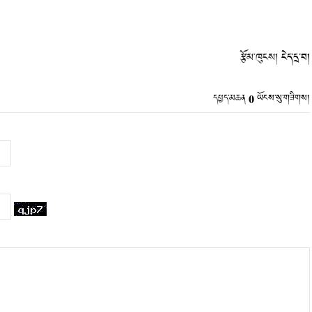
རྩོམ་ཁུངས།
ངེད་དྲ་བ།
0
དཔྱད་མཆན
ཡོངས་སུ་གཟིགས།