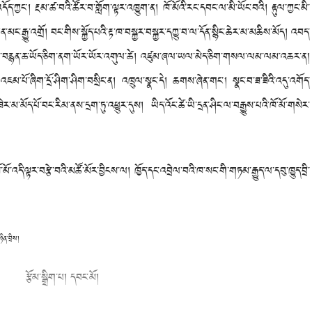
ད་ཀྱང་། རྔམ་ཚ་བའི་ཚོར་བ་གློག་ལྟར་འཁྱུག་ན། ཁོ་མོའི་རང་དབང་ལ་མི་ཡོང་བའི། རྟུལ་ཀྱང་མི་
་མང་རྒྱུ་འགྲོ། བང་གིས་སྐྱོད་པའི་རྟ་ཁ་བསྐྱར་བསྐྱར་དཀྱུ་བ་ལ་དོན་སྙིང་ཆེར་མ་མཆིས་མོད། འབད་
། གཟུགས་བརྙན་ཆ་ཡོད་ཅིག་ནག་ཡོར་ཡོར་འགུལ་ཚེ། འཛུམ་ཞལ་ཡལ་མེད་ཅིག་གསལ་ལམ་ལམ་འཆར་ན།
ུང་འཇམ་པོ་ཞིག་དྲོ་ཤིག་ཤིག་བསྲིང་ན། འཁྲུལ་སྣང་དེ། ཆགས་ཞེན་གང་། སྣང་བ་ཟ་ཟིའི་འདུ་འགོད་
ེར་མ་མོད་པོ་བང་རིམ་ནས་དྲག་ཏུ་འཕྱུར་དུས། ཡིད་འོང་ཚེ་ཡི་དྲན་ཤིང་ལ་བརྒྱུས་པའི་ཁོ་མོ་གསེར་
ི་ལྟར་བརྩེ་བའི་མཚོ་མོར་བྱིངས་ལ། ཁྱོད་དང་འབྲེལ་བའི་ཁ་སང་གི་གཏམ་རྒྱུད་ལ་དབུ་ཁྱུད་བྲི་
ན་བྲིས།
རྩོམ་སྒྲིག་པ། དབང་མོ།