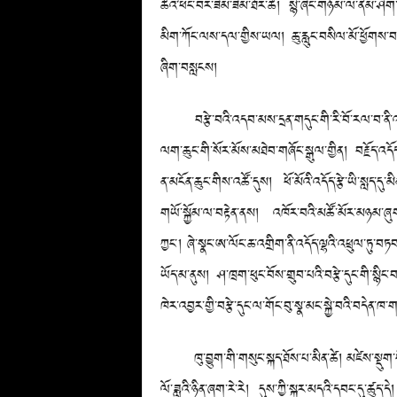
ཚོའི་ཕང་བར་ཟིམ་ཟིམ་ཐོར་ཚེ། སྙི་ཞིང་གཉོམ་ལ་ནེམ་ཤིག
མིག་ཀོང་ལས་དལ་གྱིས་ཡལ། ཆུ་རླུང་བསིལ་མོ་ཕྱོགས་བ
ཞིག་བསླངས།
བརྩེ་བའི་འདབ་མས་དྲན་གདུང་གི་རི་བོ་རལ་བ་ནི་འབྱུང་བ
ལག་ཆུང་གི་སོར་མོས་མཐེབ་གཞོང་སྒུལ་གྱིན། བརྗོད་འདོད་ན
ན་མངོན་ཆུང་གིས་འཚོ་དུས། ཕོ་མོའི་འདོད་རྩེ་ཡི་སླད་ད
གཡོ་སྐྱོམ་ལ་བརྟེན་ནས། འཁོར་བའི་མཚོ་མོར་མཉམ་ཞུགས
ཀྱང་། ཞེ་སྣང་ཨ་ལོང་ཆ་འགྲིག་ནི་འདོད་ལྷའི་འཕྲུལ་ཏུ་
ཡོད་མ་ནུས། ཤ་ཁྲག་ཕུང་བོས་གྲུབ་པའི་བརྩེ་དུང་གི་སྙིང་བ
ཁེར་འབྱར་གྱི་བརྩེ་དུང་ལ་གོང་བུ་སྣ་མང་སྐྱེ་བའི་བདེན་
ཁུ་བྱུག་གི་གསུང་སྐད་ཐོས་པ་མིན་ཚེ། མཛེས་སྡུག་གི
ལོ་ཟླའི་ཉིན་ཞག་རེ་རེ། དུས་ཀྱི་སྐར་མདའི་དབང་དུ་ཚུ