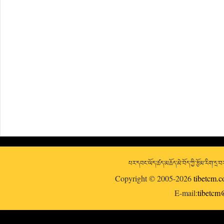
པར་དབང་ཡོད་ཚད་མཆོད་མེ་བོད་ཀྱི་རྩོམ་རིག་དྲ
Copyright © 2005-2026
tibetcm.
E-mail:
tibetc