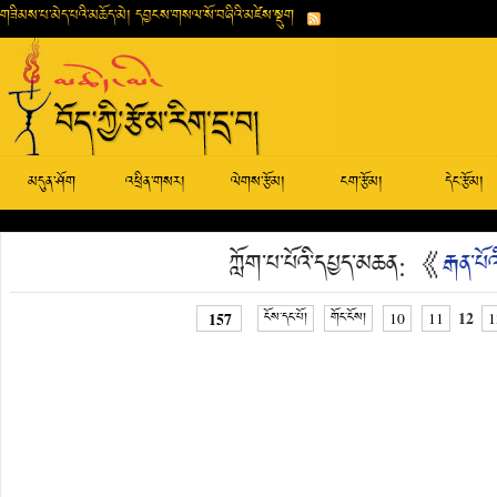
གཟིམས་པ་མེད་པའི་མཆོད་མེ། དབྱངས་གསལ་སོ་བཞིའི་མཛེས་སྡུག
མདུན་ཤོག
འཕྲིན་གསར།
ལེགས་རྩོམ།
ངག་རྩོམ།
དེང་རྩོམ།
ཀློག་པ་པོའི་དཔྱད་མཆན: 《
རྒན་པོའ
12
157
ངོས་དང་པོ།
གོང་ངོས།
10
11
1