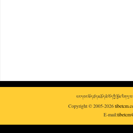
པར་དབང་ཡོད་ཚད་མཆོད་མེ་བོད་ཀྱི་རྩོམ་རིག་དྲ
Copyright © 2005-2026
tibetcm.
E-mail:
tibetc