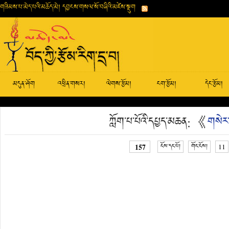
གཟིམས་པ་མེད་པའི་མཆོད་མེ། དབྱངས་གསལ་སོ་བཞིའི་མཛེས་སྡུག
མདུན་ཤོག
འཕྲིན་གསར།
ལེགས་རྩོམ།
ངག་རྩོམ།
དེང་རྩོམ།
ཀློག་པ་པོའི་དཔྱད་མཆན: 《
གསེར་ག
157
ངོས་དང་པོ།
གོང་ངོས།
11