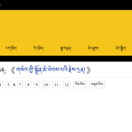
ངག་རྩོམ།
དེང་རྩོམ།
སྒྲ་བརྙན།
ཆེད་ཞུས།
ཆེད་སྒྲིག
་མཆན: 《
གསེར་གྱི་སྒྲོན་མེ་ཕེབས་པའི་རྗེས་དྲན།
》
6
4
5
7
8
9
10
11
12
འོག་ངོས།
མཇུག་ངོས།