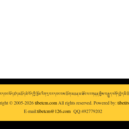
་དབང་ཡོད་ཚད་མཆོད་མེ་བོད་ཀྱི་རྩོམ་རིག་དྲ་བར་དབང་བས་ཆོག་མཆན་མ་ཐོབ་པར་གཞན་གྱིས་བརྒྱུད་འགོད་བྱེད་མི་
right © 2005-2026
tibetcm.com
All rights reserved. Powered by:
tibeti
E-mail:
tibetcm@126.com
QQ:492779202