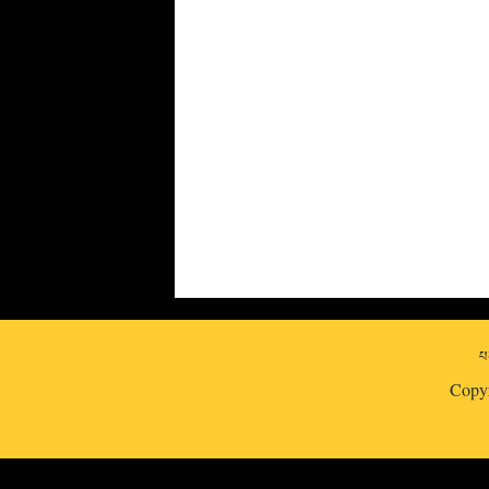
པར
Copy