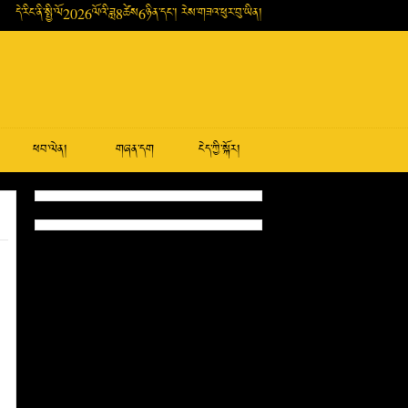
དེ་རིང་ནི་སྤྱི་ལོ2026ལོའི་ཟླ8ཚེས6ཉིན་དང་། རེས་གཟའ་ཕུར་བུ་ཡིན།
ཕབ་ལེན།
གཞན་དག
ངེད་ཀྱི་སྐོར།