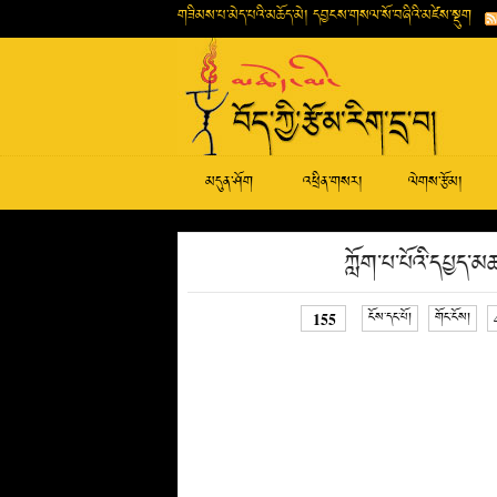
གཟིམས་པ་མེད་པའི་མཆོད་མེ། དབྱངས་གསལ་སོ་བཞིའི་མཛེས་སྡུག
མདུན་ཤོག
འཕྲིན་གསར།
ལེགས་རྩོམ།
ཀློག་པ་པོའི་དཔྱད
155
ངོས་དང་པོ།
གོང་ངོས།