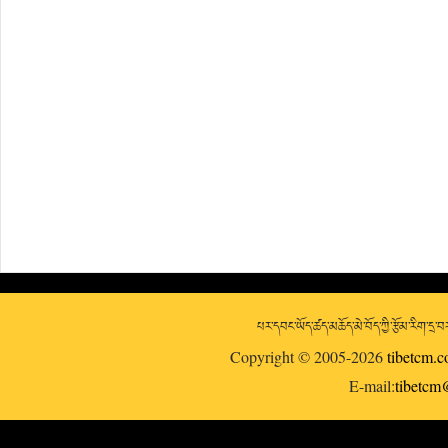
པར་དབང་ཡོད་ཚད་མཆོད་མེ་བོད་ཀྱི་རྩོམ་རིག་དྲ
Copyright © 2005-2026
tibetcm.
E-mail:
tibetc