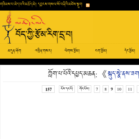
གཟིམས་པ་མེད་པའི་མཆོད་མེ། དབྱངས་གསལ་སོ་བཞིའི་མཛེས་སྡུག
མདུན་ཤོག
འཕྲིན་གསར།
ལེགས་རྩོམ།
ངག་རྩོམ།
དེང་རྩོམ།
ཀློག་པ་པོའི་དཔྱད་མཆན: 《
སྐུད་སྣེ་ནས་
9
157
ངོས་དང་པོ།
གོང་ངོས།
7
8
10
11