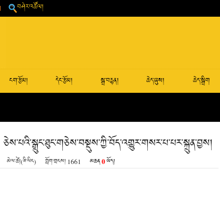
བཤེར་འཚོལ།
ངག་རྩོམ།
དེང་རྩོམ།
སྒྲ་བརྙན།
ཆེད་ཞུས།
ཆེད་སྒྲིག
ས་པའི་སྒྲུང་ཐུང་གཅེས་བསྡུས་ཀྱི་བོད་འགྱུར་གསར་པ་པར་སྐྲུན་བྱས།
0
མེལ་ཚེ།(ཟི་ལིང)
ཀློག་གྲངས།
1661
མཆན
ཡོད།