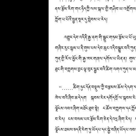
ནས་རྩོམ་རིག་གང་ཉིད་ཀྱི་ལས་སྐལ་གྱི་གཤིབ་ཡ་འགྲོགས་ར
ཀློག་པ་པོའི་སྤྱན་སྔར་དུ་སླེབས་པ་རེད།
འགྱུར་དེབ་འདི་ནི་རྒྱ་ནག་གི་སྒྲུང་གཏམ་རྩོམ་པ་པོ་ཡུས་
གཞིར་རུང་སྙམ་པ་ནི་གུས་པས་དེབ་ཆུང་འདི་བསྒྱུར་བའི་ཀ
ཀུན་གྱི་རོལ་མྱོང་གི་རྒྱ་ཁར་གཞལ་དགོས་པ་ཡིན་ན། གུས
ཐུང་གི་བཀླགས་བྱང་ལྟ་བུར་སྦྱར་བའི་ཚིག་འགའ་ཀུན་ལ་མཉ
“……ཚིག་ཉུང་དོན་བསྡུས་ཀྱི་བརྩམས་ཆོས་དེ་དག་དང་། 
ཁེལ་བའི་ཞིབ་ཆ་དེ་དག སྐབས་རེར་དགོད་བྲོ་ལ་སྐབས་རེར་
ལྗོངས་འབའ་ཞིག་མཐོང་ཐུབ་སྟེ། ང་ཚོས་བཀླགས་དང་ཀློག
བ་རེད། ངས་བསམ་པར་རྩོམ་རིག་ཅེ་ན་དེ་འདྲ་ཞིག་རེད། བ
ལྗོངས་ཐམས་ཅད་ནི་རེག་ཏུ་ཡོད་པ་དང་སྐྱེ་བཞིན་ཡོད་པ་འ