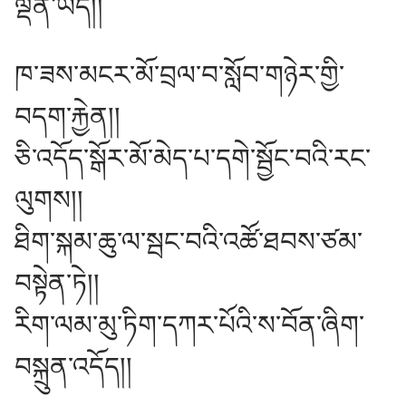
ལྡན་ཡོད།།
ཁ་ཟས་མངར་མོ་བྲལ་བ་སློབ་གཉེར་གྱི་
བདག་རྐྱེན།།
ཅི་འདོད་སྒོར་མོ་མེད་པ་དགེ་སྦྱོང་བའི་རང་
ལུགས།།
ཐིག་སྐམ་ཆུ་ལ་སྦང་བའི་འཚོ་ཐབས་ཙམ་
བསྟེན་ཏེ།།
རིག་ལམ་མུ་ཏིག་དཀར་པོའི་ས་བོན་ཞིག་
བསྐྲུན་འདོད།།