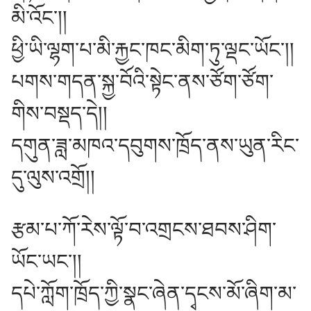
མི་འོང༌།།
ཕྱི་ཡི་ལྷག་པ་མི་རྐྱང་ཁང་མིག་ཏུ་ལྡང་ཡོང༌།།
པགས་གདན་སྐྱ་བོའི་སྟེང་ནས་ཙོག་ཙོག་
གིས་བསྡད་དེ།།
དགུན་ཟླ་མཁའ་དབུགས་ཁྲོད་ནས་ཡུན་རིང་
དུ་ལུས་འགྲོ།།
རྩམ་པ་ཀོ་རེས་ལྟོ་བ་འགྲངས་ཐབས་ཤིག་
ཡོང་ཡང༌།།
དཔེ་ཀློག་ཁྲོད་ཀྱི་སྣང་ཞེན་དྭངས་མོ་ཞིག་མ་