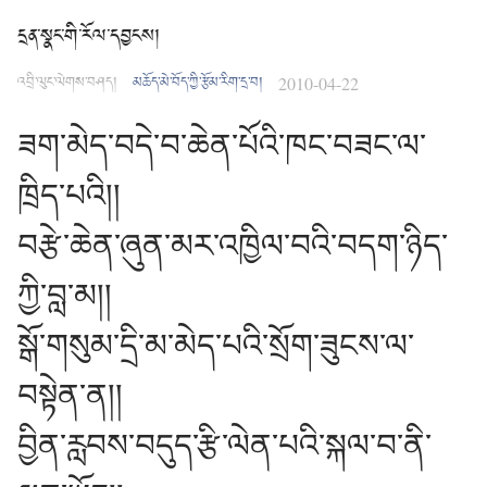
དྲན་སྣང་གི་རོལ་དབྱངས།
འབྲི་ལུང་ལེགས་བཤད།
མཆོད་མེ་བོད་ཀྱི་རྩོམ་རིག་དྲ་བ།
2010-04-22
ཟག་མེད་བདེ་བ་ཆེན་པོའི་ཁང་བཟང་ལ་
ཁྲིད་པའི།།
བརྩེ་ཆེན་ཞུན་མར་འཁྱིལ་བའི་བདག་ཉིད་
ཀྱི་བླ་མ།།
སྒོ་གསུམ་དྲི་མ་མེད་པའི་སྲོག་ཟུངས་ལ་
བསྟེན་ན།།
བྱིན་རླབས་བདུད་རྩི་ལེན་པའི་སྐལ་བ་ནི་