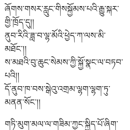
ཞོགས་གསར་རླུང་གིསསྐྱོམས་པའི་རྒྱུ་སྐར་
གྱི་ཁྲོད་དུ།།
ནུབ་རིའི་ཟླ་བ་ལྷ་མོའི་ཕྱེད་ཀ་ལས་མི་
མཐོང༌།།
ས་མཐའི་བུ་ཆུང་སེམས་ཀྱི་སྐྱོ་སྣང་ལ་བཏབ་
པའི།།
དོ་ནུབ་ཁ་བས་སྒེའུ་འགྲམ་ལྷག་ལྷག་ཏུ་
མནན་སོང༌།།
གཏི་མུག་མལ་ལ་གཟིམ་ཀྱང་སྐྱིད་པོ་ཞིག་