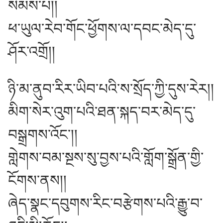
སེམས་པ།།
ཕ་ཡུལ་རེབ་གོང་ཕྱོགས་ལ་དབང་མེད་དུ་
ཤོར་འགྲོ།།
ཉི་མ་ནུབ་རིར་ཡིབ་པའི་ས་སྲོད་ཀྱི་དུས་རེར།།
མིག་སེར་འུག་པའི་ཐན་སྐད་བར་མེད་དུ་
བསྒྲགས་འོང༌།།
གླེགས་བམ་སྔས་སུ་བྱས་པའི་གློག་སྒྲོན་གྱི་
ངོགས་ནས།།
ཞེད་སྣང་དབུགས་རིང་བརྩེགས་པའི་རྒྱུ་བ་