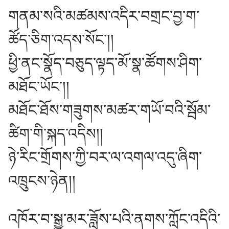
གནམ་སའི་མཚམས་འདིར་བགྲང་བྱ་ག་
ཚོད་ཅིག་འདས་སོང༌།།
ཕྱི་ནང་སྣོད་བཅུད་ལྟད་མོ་སྣ་ཚོགས་ཤིག་
མཐོང་ཡོང༌།།
མཐོང་ཐོས་གཟུགས་མཚར་གཡོ་བའི་སྦོམ་
ཚིག་གི་སྐད་འདིས།།
ཉེ་རིང་གྲོགས་ཀྱི་བར་ལ་འགལ་འདུ་ཞིག་
འཁྲུངས་ཉེན།།
འཁོར་བ་སྒྱུ་མར་ཟློས་པའི་ནགས་ཀློང་འདིའི་