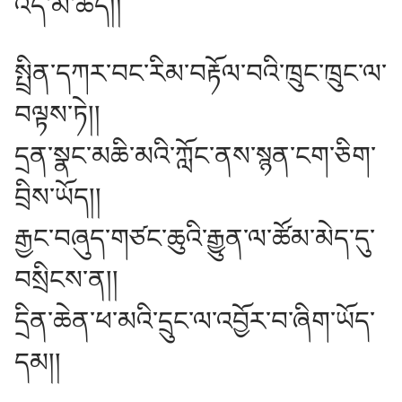
འདི་མི་ཆོད།།
སྤྲིན་དཀར་བང་རིམ་བརྟོལ་བའི་ཁྲུང་ཁྲུང་ལ་
བལྟས་ཏེ།།
དྲན་སྣང་མཆི་མའི་ཀློང་ནས་སྙན་ངག་ཅིག་
བྲིས་ཡོད།།
རྒྱང་བཞུད་གཙང་ཆུའི་རྒྱུན་ལ་ཚོམ་མེད་དུ་
བསྲིངས་ན།།
དྲིན་ཆེན་ཕ་མའི་དྲུང་ལ་འབྱོར་བ་ཞིག་ཡོད་
དམ།།