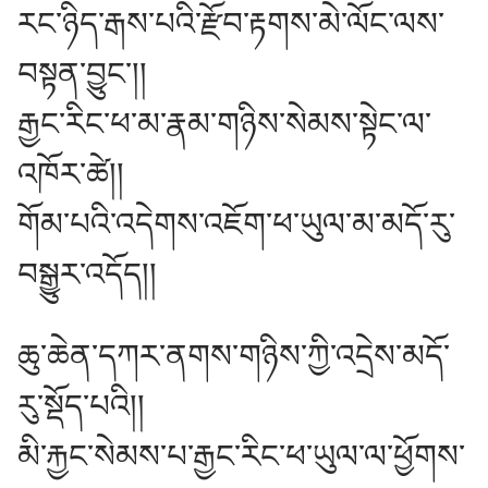
རང་ཉིད་རྒས་པའི་རྫོབ་རྟགས་མེ་ལོང་ལས་
བསྟན་བྱུང༌།།
རྒྱང་རིང་ཕ་མ་རྣམ་གཉིས་སེམས་སྟེང་ལ་
འཁོར་ཚེ།།
གོམ་པའི་འདེགས་འཇོག་ཕ་ཡུལ་མ་མདོ་རུ་
བསྒྱུར་འདོད།།
ཆུ་ཆེན་དཀར་ནགས་གཉིས་ཀྱི་འདྲེས་མདོ་
རུ་སྡོད་པའི།།
མི་རྐྱང་སེམས་པ་རྒྱང་རིང་ཕ་ཡུལ་ལ་ཕྱོགས་