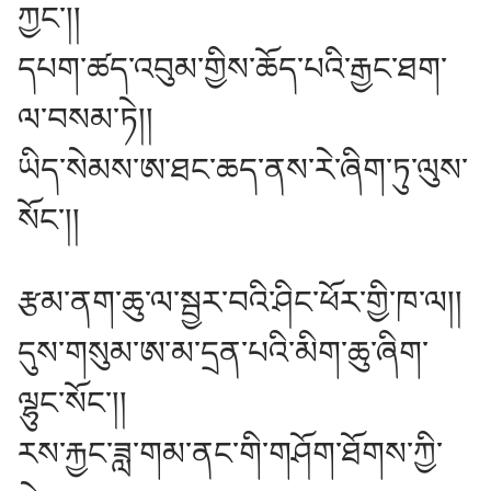
ཀྱང༌།།
དཔག་ཚད་འབུམ་གྱིས་ཆོད་པའི་རྒྱང་ཐག་
ལ་བསམ་ཏེ།།
ཡིད་སེམས་ཨ་ཐང་ཆད་ནས་རེ་ཞིག་ཏུ་ལུས་
སོང༌།།
རྩམ་ནག་ཆུ་ལ་སྦྱར་བའི་ཤིང་ཕོར་གྱི་ཁ་ལ།།
དུས་གསུམ་ཨ་མ་དྲན་པའི་མིག་ཆུ་ཞིག་
ལྷུང་སོང༌།།
རས་རྐྱང་ཟླ་གམ་ནང་གི་གཤོག་ཐོགས་ཀྱི་