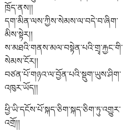
ཁྲོད་ནས།།
དག་མིན་ལས་ཀྱིས་སེམས་ལ་བདེ་བ་ཞིག་
མིས་སྟེར།།
ས་མཐའི་གནས་མལ་བསྟེན་པའི་གྲྭ་རྐྱང་གི་
སེམས་ངོར།།
བཙན་པོ་གཉའ་ལ་བྱོན་པའི་སྡུག་ཡུས་ཤིག་
འཁུར་ཡོད།།
ཕྱི་ཡི་དངོས་པོ་སྐད་ཅིག་སྐད་ཅིག་ཏུ་འགྱུར་
འགྲོ།།