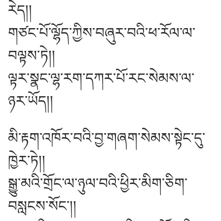
རེད།།
གཙང་པོ་ལྷོད་ཀྱིས་བཞུར་བའི་ཕ་རོལ་ལ་
བལྟས་ཏེ།།
ལྟར་སྣང་ལྷ་རག་དཀར་པོ་རང་སེམས་ལ་
ཉར་ཡོད།།
མི་རྟག་འཁོར་བའི་བྱ་གཞག་སེམས་སྟེང་དུ་
ཁྱེར་ཏེ།།
སྒྱུ་མའི་གྲོང་ལ་ཉུལ་བའི་ཕྱིར་མིག་ཅིག་
བསླངས་སོང༌།།