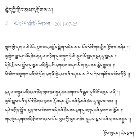
ཁྱེད་ཀྱི་གྲིབ་མས་དཀྲོགས་པ།
ཚྭ།
མཆོད་མེ་བོད་ཀྱི་རྩོམ་རིག་དྲ་བ།
2011-07-25
ཁྲུས་ཀྱི་དག་པ་མེ་ལོང་རྡུལ་ཡང་འཕྱོར་སྒེག་མཛེས་མས་སོར་མོའི་གར་གྱིས་རྩོལ་བ་བཞིན །།
ཆུ་སྐྱེས་བླ་དག་འོད་ཟེར་མུན་པ་གཅིག་དུ་བསྡུས་ཏེ་མི་སྡུག་རོ་སྨད་བརླན་དུ་སྦངས །།
དེ་ཚེ་རྨི་ལམ་སྒྲོམ་དུ་སྦས་པའི་སྙིང་གི་དགའ་མ་བདག་མིག་བུང་བས་རྙེད་གྱུར་ན །།
མི་ཡིས་བསྔགས་པའི་མེ་ཏོག་དག་ནི་སྐྱེངས་བའི་འདབས་མ་ཀེམ་ཀེམ་གཡོ་བར་སོམ་ཉི་ཅི །།
དྲན་པ་བསྐྲུན་པའི་འཇའ་ཚོན་ལུས་ཅན་སྤྱན་ཆར་ཟགས་པའི་རྒྱབ་དུ་རི་མོ་འབུས་པ་ནི །།
ཆུ་བོ་སྐམ་པའི་ཉ་མོའི་ཚོགས་རྣམས་རྡོ་འདམ་གྱོང་བའི་ཉི་མའི་ཚལ་དུ་ལྷུང་བ་ལས །།
དཔེ་བཞིན་སྐྱོ་བ་སུན་ལ་མ་སེམས་བདེ་བའི་ཚོར་བར་དྲག་དུ་བཞད་པའི་ཉམས་ལ་སྒོམ །།
གང་ལྟར་དགའ་མའི་གྲིབ་མ་འཇམ་པོས་ལུས་ཀྱི་རུས་གཟེབ་རླུང་ལ་སྐམ་པའི་ལྭ་བར་བསྒྱུར །།
རྩོམ་ཁུངས།
ངེད་དྲ་བ།