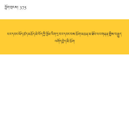
ཀློག་གྲངས།
375
པར་དབང་ཡོད་ཚད་མཆོད་མེ་བོད་ཀྱི་རྩོམ་རིག་དྲ་བར་དབང་བས་ཆོག་མཆན་མ་ཐོབ་པར་གཞན་གྱིས་བརྒྱུད་
འགོད་བྱེད་མི་ཆོག