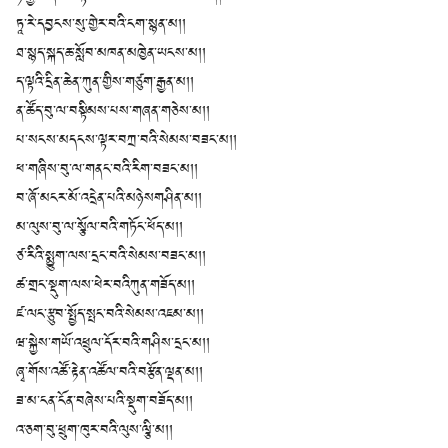
ཏཱ་རེ་དབྱངས་སུ་གྱེར་བའི་ངག་སྙན་མ།།
ཐ་སྙད་སྐད་ཆ་སློབ་མཁན་མཁྱེན་ཡངས་མ།།
ད་ལྟའི་དྲིན་ཆེན་ཀུན་གྱིས་གཙུག་རྒྱན་མ།།
ན་ཚོད་བུ་ལ་བསྟིམས་པས་གཞན་གཅེས་མ།།
པ་སངས་མདངས་ལྟར་བཀྲ་བའི་སེམས་བཟང་མ།།
ཕ་གཞིས་བུ་ལ་གནང་བའི་རིག་བཟང་མ།།
བ་ཞོ་མངར་མོ་འདྲེན་པའི་མཉེསགཤིན་མ།།
མ་ལུས་བུ་ལ་སྩོལ་བའི་གཏོང་ཕོད་མ།།
ཙ་རིའི་སྨྱུག་ལས་དྲང་བའི་སེམས་བཟང་མ།།
ཚ་གྲང་སྡུག་ལས་ཕེར་བའིཀུན་གཟོད་མ།།
ཛ་ལང་རྩུབ་སྤྱོད་སྤང་བའི་སེམས་འཇམ་མ།།
ཝ་སྐྱེས་གཡོ་འཕྲུལ་དོར་བའི་གཤིས་དྲང་མ།།
ཞྭ་གོས་འཚོ་རྟེན་འཚོལ་བའི་བརྩོན་ལྡན་མ།།
ཟ་མ་ངན་ངོན་བཞེས་པའི་སྡུག་བཟོད་མ།།
འ་ཅག་བུ་ཕྲུག་ཁུར་བའི་ལུས་ལྕི་མ།།