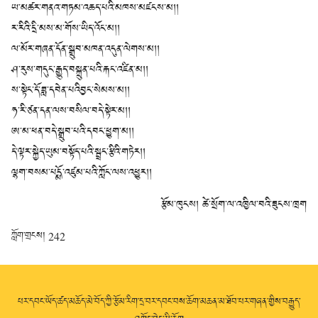
ཡ་མཚར་གནའ་གཏམ་འཆད་པའི་མཁས་མཛངས་མ།།
ར་རིའི་དྲི་མས་མ་གོས་ཡིད་འོང་མ།།
ལ་མོར་གཞན་དོན་སྒྲུབ་མཁན་འདུན་ལེགས་མ།།
ཤ་རུས་གདུང་རྒྱུད་བསྐྲུན་པའི་རྐང་འཛིན་མ།།
ས་སྟེང་དོ་ཟླ་དབེན་པའིབྱང་སེམས་མ།།
ཧ་རི་ཙན་དན་ལས་བསིལ་བདེ་སྟེར་མ།།
ཨ་མ་ཕན་བདེ་སྒྲུབ་པའི་དབང་ཕྱུག་མ།།
དེ་ལྟར་སྐྱེད་ཡུམ་བསྟོད་པའི་སྦྲང་རྩིའི་གཏེར།།
ལྷག་བསམ་པདྨོ་འཛུམ་པའི་ཀློང་ལས་འཕྱུར།།
རྩོམ་ཁུངས། ཚེ་སྲོག་ལ་འཁྱིལ་བའི་ཟུངས་ཁྲག
ཀློག་གྲངས།
242
པར་དབང་ཡོད་ཚད་མཆོད་མེ་བོད་ཀྱི་རྩོམ་རིག་དྲ་བར་དབང་བས་ཆོག་མཆན་མ་ཐོབ་པར་གཞན་གྱིས་བརྒྱུད་