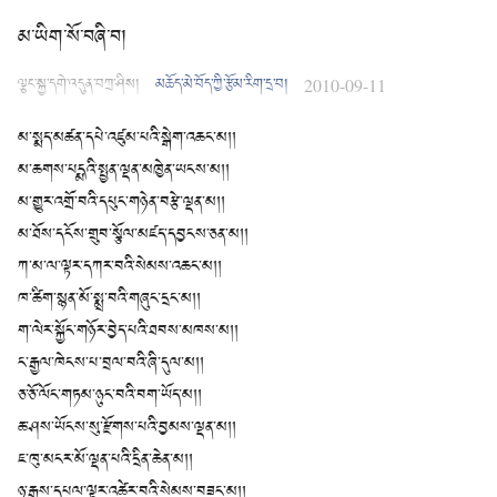
མ་ཡིག་སོ་བཞི་བ།
ལྕང་སྐྱ་དགེ་འདུན་བཀྲ་ཤིས།
མཆོད་མེ་བོད་ཀྱི་རྩོམ་རིག་དྲ་བ།
2010-09-11
མ་སྨད་མཚན་དཔེ་འཛུམ་པའི་སྒེག་འཆང་མ།།
མ་ཆགས་པདྨའི་སྤྱན་ལྡན་མཁྱེན་ཡངས་མ།།
མ་གྱུར་འགྲོ་བའི་དཔུང་གཉེན་བརྩེ་ལྡན་མ།།
མ་ཐོས་དངོས་གྲུབ་སྩོལ་མཛད་དབྱངས་ཅན་མ།།
ཀ་མ་ལ་ལྟར་དཀར་བའི་སེམས་འཆང་མ།།
ཁ་ཚིག་སྙན་མོ་སྨྲ་བའི་གཞུང་དྲང་མ།།
ག་ལེར་སྐྱོང་གཉོར་བྱེད་པའི་ཐབས་མཁས་མ།།
ང་རྒྱལ་ཁེངས་པ་བྲལ་བའི་ཞི་དུལ་མ།།
ཅ་ཅོ་ལོང་གཏམ་ཉུང་བའི་བག་ཡོད་མ།།
ཆ་ཤས་ཡོངས་སུ་རྫོགས་པའི་བྱམས་ལྡན་མ།།
ཇ་ཁུ་མངར་མོ་ལྡན་པའི་དྲིན་ཆེན་མ།།
ཉ་རྒྱས་དཔལ་ལྟར་འཚེར་བའི་སེམས་བཟང་མ།།