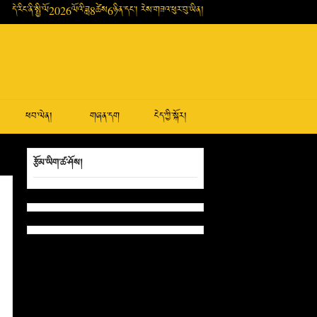
དེ་རིང་ནི་སྤྱི་ལོ2026ལོའི་ཟླ8ཚེས6ཉིན་དང་། རེས་གཟའ་ཕུར་བུ་ཡིན།
ཕབ་ལེན།
གཞན་དག
ངེད་ཀྱི་སྐོར།
རྩོམ་ཡིག་ཚ་ཤོས།