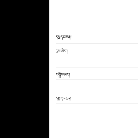
དཔྱད་མཆན།
རུས་མིང་།
ར་སྤྲོད་ཨང་།
དཔྱད་མཆན།