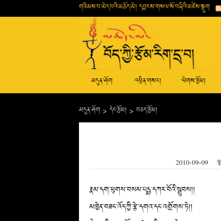
གཟིམས་པ་མེད་པའི་མཆོད་མེ། དབྱངས་གསལ་སོ་བཞིའི་མཛེས་སྡུག
མདུན་ཤོག
འཕྲིན་གསར།
ལེགས་རྩོམ།
མདུན་ཤོག
>
དེང་རྩོམ།
>
བཅད་རྩོམ།
2010-09-09
ལྕ
རྣམ་དག་ཕུགས་བསམ་པདྨ་དཀར་བོའི་སྦུབས།།
མཁྱེན་བཟང་འོད་ཀྱི་རྩེ་དགའ་དང་འགྲོགས་ཏེ།།