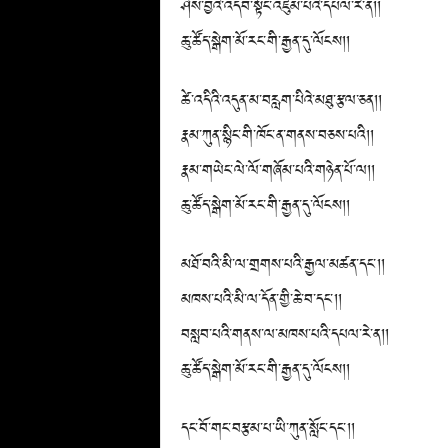
ཤེས་བྱའི་འདབ་སྟོང་འཛུམ་པའི་དཔལ་རེ་ན།།
ཆུ་ཚོད་སྒེག་མོ་རང་གི་རྒྱན་དུ་ལོངས།།
ཚེ་འདིའི་འདུན་མ་བརླག་པིའེ་མཐུ་རྩལ་ཅན།།
རྣམ་ཀུན་སྙིང་གི་ཁོང་ན་གནས་བཅས་པའི།།
རྣམ་གཡེང་ལེ་ལོ་གཞོམ་པའི་གཉེན་པོ་ལ།།
ཆུ་ཚོད་སྒེག་མོ་རང་གི་རྒྱན་དུ་ལོངས།།
མཐོ་བའི་མི་ལ་གྲགས་པའི་རྒྱལ་མཚན་དང༌།།
མཁས་པའི་མི་ལ་དོན་གྱི་ཆེ་བ་དང༌།།
བསླབ་པའི་གནས་ལ་མཁས་པའི་དཔལ་རེ་ན།།
ཆུ་ཚོད་སྒེག་མོ་རང་གི་རྒྱན་དུ་ལོངས།།
དང་བོ་གང་བརྩམ་པ་ཡི་ཀུན་སློང་དང༌།།