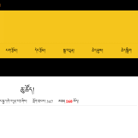
ངག་རྩོམ།
དེང་རྩོམ།
སྒྲ་བརྙན།
ཆེད་ཞུས།
ཆེད་སྒྲིག
ཆུ་ཚོད།
160
ང་སྐྱ་དགེ་འདུན་བཀྲ་ཤིས།
ཀློག་གྲངས།
347
མཆན
ཡོད།