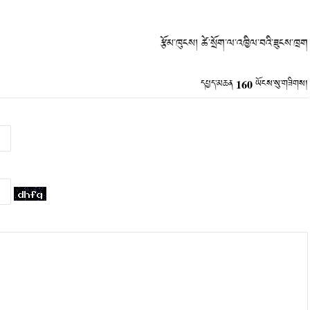
རྩོམ་ཁུངས། ཚེ་སྲོག་ལ་འཁྱིལ་བའི་ཟུངས་ཁྲག
160
དཔྱད་མཆན
ཡོངས་སུ་གཟིགས།