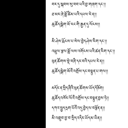
བར་དུ་སྐབས་སུ་བབ་པའི་བྱ་གཞག་དང༌།།
ཐ་མར་ཞེ་བློ་ཚིམ་པའི་དཔལ་རེ་ན།།
ཆུ་ཚོད་སྒེག་མོ་རང་གི་རྒྱན་དུ་ལོངས།།
མི་ཤེས་རྨོངས་པ་སེལ་བྱེད་ཤེས་རིག་དང༌།།
འཕྲུལ་རྩལ་བློ་ལས་འགོངས་པའི་ཚན་རིག་དང༌།།
ཕུན་ཚོགས་སྡེ་བཞི་དར་བའི་དཔལ་རེ་ན།།
ཆུ་ཚོད་སྒེག་མོའི་འགྲོས་དང་བསྟུན་པ་གལ།།
མདོར་ན་སྲིད་ཞིའི་ཕུན་ཚོགས་ཡོད་དོ་ཅོག།
ཆུ་ཚོད་འཁོར་ལོའི་འགྲོས་དང་བསྟུན་བྱས་ཏེ།།
དཀའ་སྤྱད་དྲག་པོའི་འདུ་བྱེད་ལ་བརྩོན་ན།།
མི་འགྲུབ་བྱ་བ་སྲིད་འདིར་ཡོད་མ་ཡིན།།