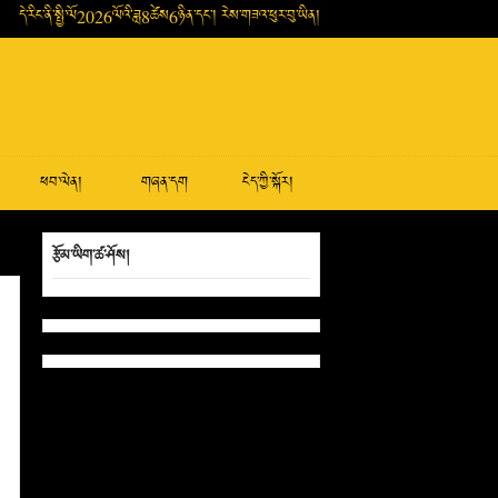
དེ་རིང་ནི་སྤྱི་ལོ2026ལོའི་ཟླ8ཚེས6ཉིན་དང་། རེས་གཟའ་ཕུར་བུ་ཡིན།
ཕབ་ལེན།
གཞན་དག
ངེད་ཀྱི་སྐོར།
རྩོམ་ཡིག་ཚ་ཤོས།