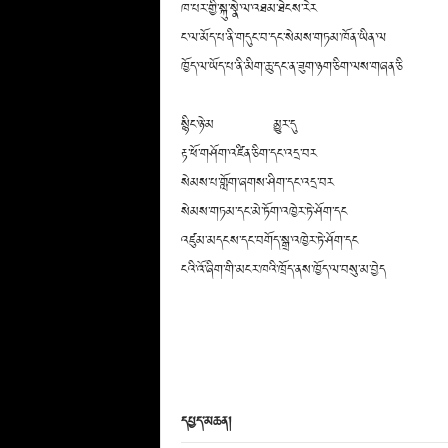
ཁ་པར་གྱི་སྐུ་སྣེ་ལ་འཐམ་ཐེངས་རེར
ང་ལ་མོད་པ་ནི་གདུང་བ་དང་སེམས་གཏམ་ཁོན་ཡིན་ལ
ཁྱོད་ལ་ཡོད་པ་ནི་མིག་ཆུ་དང་ན་ཟུག་ཉག་ཅིག་ལས་གཞན་ཅི
སྙིང་ཉེ་མ མྱུར་དུ
རྟ་ཕོ་གཤོག་འཛིན་ཅིག་དང་འདྲ་བར
སེམས་པ་གློག་ཞགས་ཤིག་དང་འདྲ་བར
སེམས་གཏམ་དང་མེ་ཏོག་འཁྱེར་ཏེ་ཤོག་དང
འཛུམ་མདངས་དང་བགོད་སྒྲ་འཁྱེར་ཏེ་ཤོག་དང
ངའི་འོ་ཞིག་གི་མངར་ཁའི་ཁྲོད་ནས་ཁྱོད་ལ་བསུ་མ་བྱེད
དཔྱད་མཆན།