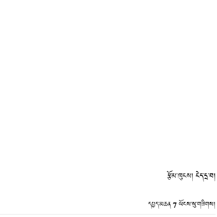
རྩོམ་ཁུངས།
ངེད་དྲ་བ།
7
དཔྱད་མཆན
ཡོངས་སུ་གཟིགས།