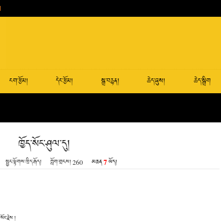
ངག་རྩོམ།
དེང་རྩོམ།
སྒྲ་བརྙན།
ཆེད་ཞུས།
ཆེད་སྒྲིག
ཁྱོད་སོང་ཤུལ་དུ།
7
སྤྱང་ལྟོགས་ཁྲིད་རྒོད།
ཀློག་གྲངས།
260
མཆན
ཡོད།
ོང་རྗེས །