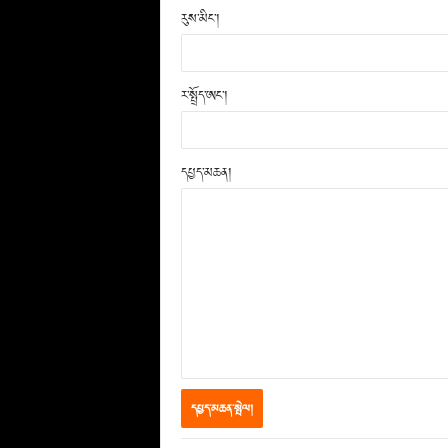
རུས་མིང་།
ར་སྤྲོད་ཨང་།
དཔྱད་མཆན།