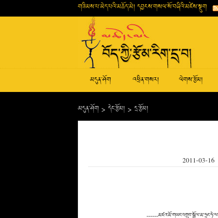
གཟིམས་པ་མེད་པའི་མཆོད་མེ། དབྱངས་གསལ་སོ་བཞིའི་མཛེས་སྡུག
མདུན་ཤོག
འཕྲིན་གསར།
ལེགས་རྩོམ།
མདུན་ཤོག
>
དེང་རྩོམ།
>
དྲ་རྩོམ།
2011-03-16
------མཛའ་མོ་གཡང་འགྲུབ་སྒྲོལ་མ་ཧྲང་ཧེ་ལ་ས