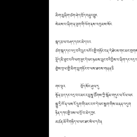
མིག་ཆུ་ཞིག་ཙག་ཤེད་ཁྲོད་བཞུར་བྱུང
སེམས་པ་ཞིག་ན་ཟུག་གི་འོག་ནས་འཁུམས་སོང
སྐད་ཆ་ལ་བཤད་དབང་མེད་པར
ཙག་སྐད་དང་འདྲ་བའི་རླང་འཁོར་གྱི་གཏོང་བརྡ་དེ་ཐེངས་གང་མང་གྲགས
ལྷོད་མི་ཐུབ་པའི་ལག་ཟུང་དེ་ཡང་ཉམས་ཆུང་བའི་བྱིས་པ་ཞིག་དང་འདྲ
གྱེས་བྲལ་གྱི་མིག་ཆུ་གཏོར་བ་ལས་ཐབས་གཞན་ཅི
གང་ལྟར ཁྱོད་སོང་ཤུལ་དུ
སྔོན་ཆད་དང་འདྲ་བར་མངར་ཆུ་སྣ་ཚོགས་ཀྱི་སྐོམ་གདུང་ལ་རོལ་ཡང
སྐྱུ་དྲི་ཁོ་ན་ལས་རོ་དྲུག་གི་མངར་ཁ་དེ་ཡང་སྨག་གིས་མནན་འདུག
ཉིན་དཀར་གྱི་ཟས་ལ་བྲོ་བ་མེད་ཀྱང
མཚན་མོའི་གཉིད་ལ་ཡང་ཐང་སེལ་དབེན