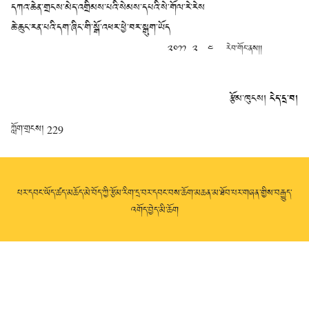
དཀའ་ཆེན་གྲངས་མེད་འགྲིམས་པའི་སེམས་དཔའི་སེ་གོལ་རེ་རེས
ཆེ་ཆུང་རན་པའི་དག་ཞིང་གི་སྒོ་འཕར་ཕྱེ་བར་སྒུག་ཡོད
༢༠༡༡ ༢ ༤ རེབ་གོང་ནས།།
རྩོམ་ཁུངས།
ངེད་དྲ་བ།
ཀློག་གྲངས།
229
པར་དབང་ཡོད་ཚད་མཆོད་མེ་བོད་ཀྱི་རྩོམ་རིག་དྲ་བར་དབང་བས་ཆོག་མཆན་མ་ཐོབ་པར་གཞན་གྱིས་བརྒྱུད་
འགོད་བྱེད་མི་ཆོག