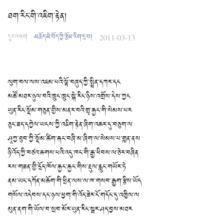
ཐག་རིང་གི་འཇིག་རྟེན།
དུར་འཕག
མཆོད་མེ་བོད་ཀྱི་རྩོམ་རིག་དྲ་བ།
2011-03-13
ལུག་བལ་ལས་འཇམ་པའི་ལྷོ་བཞུད་ཀྱི་སྤྲིན་དཀར་དང
མཚོ་མཐར་ཉུལ་བའི་ཁྲུང་ཁྲུང་སྐེ་རིང་ཉིས་འགྲོས་དེས་ཀྱང
ཡུན་རིང་སྡོམ་གཅུན་གྱིས་མནར་བའི་གྲྭ་རྐྱང་གི་སེམས་པར
ཅུང་ཟད་དཀྱེལ་ཡངས་ཀྱི་འཇིག་རྟེན་ཞིག་འཆར་དུ་བཅུག་ལ
ཤཱཀྱ་ཐུབ་ཀྱི་སྡོམ་ཚིག་རྐང་བཞི་མ་ཞིག་ལ་སེམས་པ་གླན་ནས
ཉི་འོད་ཀྱི་བཙའ་ཆགས་པའི་འདུ་ཁང་གི་རྒྱ་ཕིབས་ལ་ཅེར་བཞིན
རས་གཟན་གྱི་དྲོད་ཁོལ་རྐྱང་རྐྱང་གིས་རྡུལ་རླུང་གཡོར་ཏེ
ནམ་ཡང་དཀོན་མཆོག་གི་ཕྲིན་ལས་ལ་ཁ་གསབ་རྒྱག་རྩིས་ཡོད
གསོལ་འདེབས་དང་ཉལ་ཕྱག་གི་འོད་ཟེར་ངོ་གདོང་དུ་འཁྱིལ་ལ
མུན་ནག་གི་ཡོལ་བ་སྲབ་མོར་ཡུན་རིང་སྦར་ཤད་བྱས་མཐར