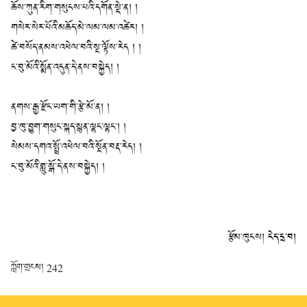
ཆོས་ཀུན་རིག་གསུངས་པའི་དགོན་སྡེ་ན། །
གསེར་སེར་པོའི་མཆོད་མེ་ལམ་ལམ་འཚེར། །
ཚེ་བསོད་ནམས་འཕེལ་བའི་སྔ་ལྟོས་རེད ། །
ང་བུ་མོའི་སྨོན་འདུན་དེ་ནས་བསྐྱེད། །
ནགས་རྒྱ་རྫོང་ཡག་གི་རྩེ་མོ་ན། །
བྱ་ཁུ་བྱུག་གསུང་སྐད་སྙན་ལྷང་ལྷང་། །
སེམས་དགའ་སྤྲོ་འཕེལ་བའི་སྔོན་བརྡ་རེད། །
ང་བུ་མོའི་གླུ་སྒོ་དེ་ནས་བསྐྱེད། །
རྩོམ་ཁུངས།
ངེད་དྲ་བ།
ཀློག་གྲངས།
242