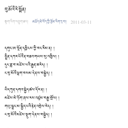
བུ་མོའི་རེ་སྨོན།
སྟག་རིག་འབྲུག་ཐར།
མཆོད་མེ་བོད་ཀྱི་རྩོམ་རིག་དྲ་བ།
2011-03-11
དགུང་ཨ་སྔོན་དབྱིངས་ཀྱི་བང་རིམ་ན། །
སྤྲིན་དཀར་པོའི་ན་བཟའ་གཡས་སུ་འཁྱིལ། །
དུང་ཟླ་བ་མཛེས་པའི་རྒྱན་ཆ་རེད། །
ང་བུ་མོའི་ལྷག་བསམ་དེ་ནས་བསྐྱེད། །
ཡིད་ཀུན་དགའ་སྐྱེད་ཚལ་དོ་ར་ན། །
མཛེས་མེ་ཏོག་ཞལ་རས་འཛུམ་བརྒྱ་གྲོལ། །
གཡུ་སྦྲང་མ་སྐྱིད་པའི་རྟེན་འབྲེལ་རེད། །
ང་བུ་མོའི་མཛེས་སྡུག་དེ་ནས་བསྐྱེད། །