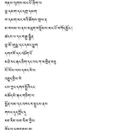
གནས་ལུགས་མང་པོ་ཞིག་ལ
ལྷ་དམག་དང་དགྲ་དམག
ཁ་དམག་མང་བའི་ཚོགས་གྲལ་ན
མ་བསམ་ས་ནས་མཇུག་བསྡོམས་མང་པོ་བཀོད་མྱོང་།
ཚངས་པ་དང་བརྒྱ་སྦྱིན
ལྷ་མོ་ཨུདྨ་དང་དབང་ཕྱུག
དགའ་བོ་དང་འཇོག་པོ
མཐེ་རང་རྐང་ཅིག་དང་ལང་ཀ་མགྲིན་བཅུ
སོ་སོས་ལས་དབང་རེ་ལ
འཁྱུད་བྲིས་རེ་
ངས་ཀྱང་དགའ་སྤྲོའི་ངང་
མཆོད་མེ་རྐང་གཅིག་ལ
སྨོན་ལམ་དང་འཁང་ར་སྤུངས་ནས
གསང་དུད་ཀློང་དུ
རབ་རིབ་སབ་སིབ་ཀྱིས
ཁྱོད་ལ་དགའ་བསུ་ཞུ།