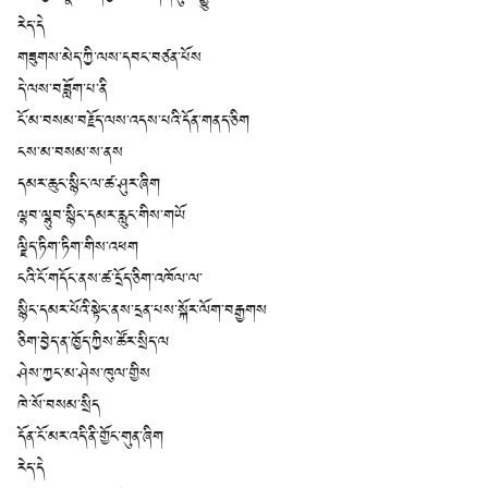
རེད་དེ
གཟུགས་མེད་ཀྱི་ལས་དབང་བཙན་པོས
དེ་ལས་བཟློག་པ་ནི
ངོ་མ་བསམ་བརྗོད་ལས་འདས་པའི་དོན་གནད་ཅིག
ངས་མ་བསམ་ས་ནས
དམར་ཆུང་སྙིང་ལ་ཚ་ཤུར་ཞིག
ལྷབ་ལྷུབ་སྙིང་དམར་རླུང་གིས་གཡོ
ལྗིད་ཏིག་ཏིག་གིས་འཕག
ངའི་ངོ་གདོང་ནས་ཚ་དྲོད་ཅིག་འཁོལ་ལ་
སྙིང་དམར་པོའི་སྟེང་ནས་དྲན་པས་སྐོར་ལོག་བརྒྱགས
ཅིག་བྱེད་ན་ཁྱོད་ཀྱིས་ཚོར་སྲིད་ལ
ཤེས་ཀྱང་མ་ཤེས་ཁུལ་གྱིས
ཁེ་སོ་བསམ་སྲིད
དོན་ངོ་མར་འདི་ནི་གྱོང་གུན་ཞིག
རེད་དེ