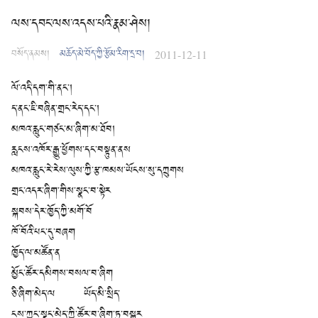
ལས་དབང་ལས་འདས་པའི་རྣམ་ཤེས།
བསོད་ནམས།
མཆོད་མེ་བོད་ཀྱི་རྩོམ་རིག་དྲ་བ།
2011-12-11
ལོ་འདི་དག་གི་ནང་།
ད་ནང་ཇི་བཞིན་གྲང་རེད་དང་།
མཁའ་རླུང་གཙང་མ་ཞིག་མ་ཐོབ།
རླངས་འཁོར་རྒྱུ་ཕྱོགས་དང་བསྟུན་ནས
མཁའ་རླུང་རེ་རེས་ལུས་ཀྱི་རྩ་ཁམས་ཡོངས་སུ་དཀྲུགས
གྲང་འདར་ཞིག་གིས་སྣང་བ་སྟེར
སྐབས་དེར་ཁྱོད་ཀྱི་མགོ་བོ
ཁོ་བོའི་པང་དུ་བཞག
ཁྱོད་ལ་མཚོན་ན
མྱོང་ཚོར་དམིགས་བསལ་བ་ཞིག
ཅི་ཞིག་མེད་ལ ཡོད་མི་སྲིད་
ངས་ཀྱང་སྣང་མེད་ཀྱི་ཚོར་བ་ཞིག་ཏུ་བསྒྱུར