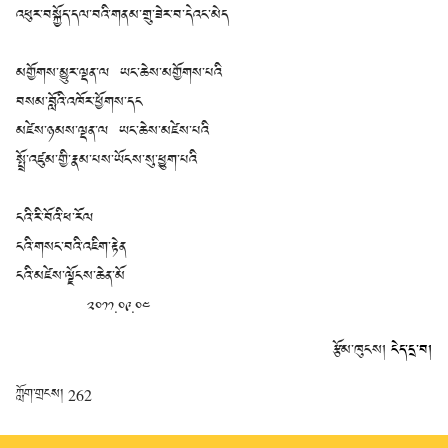
འཕུར་བསྐྱོད་དལ་བའི་གནམ་གྲུ་ཟེར་བ་དེའང་མེད
མགྱོགས་མྱུར་ལྡན་ལ ཡང་ཆེས་མགྱོགས་པའི
བསམ་བློའི་འཁོར་ཕྱོགས་དང
མཛེས་ཉམས་ལྡན་ལ ཡང་ཆེས་མཛེས་པའི
སྤྲོ་འཛུམ་གྱི་རྣམ་པས་ཡོངས་སུ་ཕྱུག་པའི
ངའི་རི་བོའི་ཕ་རོལ
ངའི་གསང་བའི་འཇིག་རྟེན
ངའི་མཛེས་ལྗོངས་ཆེན་མོ
༢༠༡༡.༠༩.༠༤
རྩོམ་ཁུངས།
ངེད་དྲ་བ།
ཀློག་གྲངས།
262