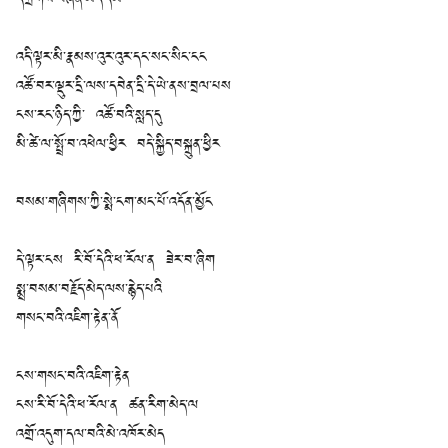
དཀྲོགས་བཞིན་མེད་དམ
འདི་ལྟར་མི་རྣམས་འུར་འུར་དང་སང་སིང་ངང
འཚོ་བར་ལྡུར་དྲི་ལས་དབེན་དྲི་དེ་ཡེ་ནས་བྲལ་པས
ངས་རང་ཉིད་ཀྱི་ འཚོ་བའི་སླད་དུ
མི་ཚེ་ལ་སྤྲོ་བ་འཕེལ་ཕྱིར བདེ་སྐྱིད་བསྐྲུན་ཕྱིར
བསམ་གཞིགས་ཀྱི་སྨེ་ངག་མང་པོ་འདོན་མྱོང
དེ་ལྟར་ངས རི་བོ་དེའི་ཕ་རོལ་ན ཟེར་བ་ཞིག
སྨྲ་བསམ་བརྗོད་མེད་ལས་རྙེད་པའི
གསང་བའི་འཇིག་རྟེན་ནོ
ངས་གསང་བའི་འཇིག་རྟེན
ངས་རི་བོ་དེའི་ཕ་རོལ་ན ཚན་རིག་མེད་ལ
འགྲོ་འདུག་དལ་བའི་མེ་འཁོར་མེད