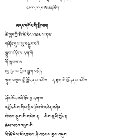
༢༠༡༡.༡༡.༠༧མཚན་མོར།
མདང་དགོང་གི་རྨི་ལམ།
ཚེ་སྨད་ཀྱི་མི་ཚེ་དེ་ལ་འཐམས་ནས་
གཞོན་དུས་སུ་བསྐྱུར་བའི
སྒྲུབ་འདོད་པ་དག་གི
གོ་སྐབས་ལ
ཨུ་ཚུགས་ཀྱིས་སྒུག་བཞིན
སྡུག་བསྔལ་གྱི་ཀློང་ནས་འཚོས ན་ཟུག་གི་ཁྲོད་ནས་འཚོས
ཤོར་སོང་བའི་ཐོབ་བྱ་དག་ལ
འགྱོད་མིག་གིས་ཕྱིར་ལྟོས་རེ་འཕེན་བཞིན
སེམས་སྡུག་གི་གསེབ་ན མིག་ཆུ་ཡི་ཀློང་ན
ཆེས་མཐའ་འཇུག་གི
མི་ཚེ་དེ་ལ་རོ་འཐམས་ཤི་འཐམས་བྱས་འདུག