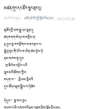
མཚན་གུང་དང་ཚོར་སྣང་ཐུང་ངུ།
མང་རའི་རབ་ཆུང་།
མཆོད་མེ་བོད་ཀྱི་རྩོམ་རིག་དྲ་བ།
2012-02-26
ཆུ་ཚོད་ཀྱི་ཐག་སྒྲ་དང་ལྷན་དུ
ཚད་བཀག་མེད་པར་བགྱིས་ན་
དྲ་ཉུལ་བྱ་བར་རྫོགས་མཐའ་བྲལ་ལ
སྒེའུ་ཁུང་གི་ཡོལ་བ་ཨེན་ཙམ་ཕྱེས་ཏེ
ནམ་མཁར་ལྟ་དུས
ཁྲ་ཆི་ལེར་འཕྲོས་པའི
སྐར་མའི་ཚོགས་ཀྱིས
བདག་ལ་་་ རྨི་ལམ་རྨི་བའི
དུས་ཚོད་འཇུག་སྒྲིལ་ལ་ཉེ་ཟེར
དེ་དུས་་་ ཟླ་བས་ཀྱང
བདག་ལ་མི་དགའ་བའི་རྣམ་འགྱུར་ཞིག་སྟོན་སྲིད་ཨང