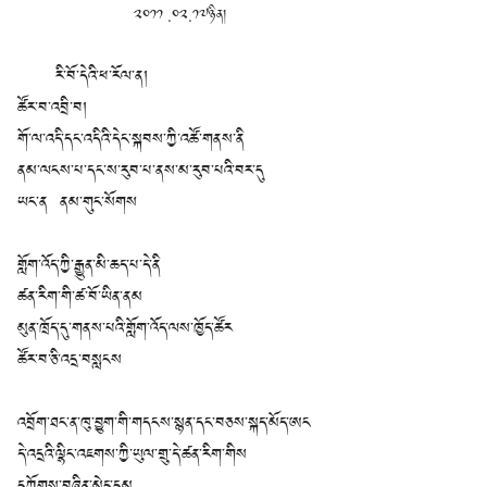
༢༠༡༡ .༠༢.༡༧ཉིན།
རི་བོ་དེའི་ཕ་རོལ་ན།
ཚོར་བ་འབྲི་བ།
གོ་ལ་འདི་དང་འདིའི་དེང་སྐབས་ཀྱི་འཚོ་གནས་ནི
ནམ་ལངས་པ་དང་ས་རུབ་པ་ནས་མ་རུབ་པའི་བར་དུ
ཡང་ན ནམ་གུང་སོགས
གློག་འོད་ཀྱི་རྒྱུན་མི་ཆད་པ་དེ་ནི
ཚན་རིག་གི་ཚ་བོ་ཡིན་ནམ
མུན་ཁྲོད་དུ་གནས་པའི་གློག་འོད་ལས་ཁྱོད་ཚོར
ཚོར་བ་ཅི་འདྲ་བསླངས
འབྲོག་ཐང་ན་ཁུ་བྱུག་གི་གདངས་སྙན་དང་བཅས་སྐད་མོད་ཨང
དེ་འདྲའི་ལྷིང་འཇགས་ཀྱི་ཡུལ་གྲུ་དེ་ཚན་རིག་གིས