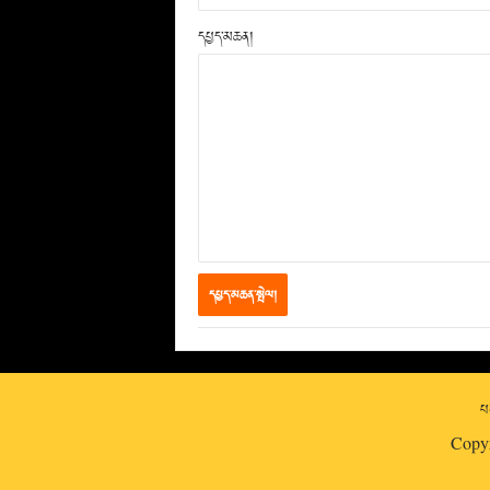
དཔྱད་མཆན།
པར
Copy