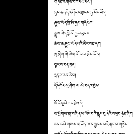
གཏན་ཚིགས་བཀོད་ཡོད་ལ།
དུས་ཆད་དེ་འགོར་འགྱངས་ཏུ་སོང་ཡོད།
རྒྱུས་ཡོད་ཀྱི་མི་རྐྱང་གདོང་ཁ།
རྒྱུས་མེད་ཀྱི་མོ་རྐྱང་ལུང་བ།
ཆེས་ཆ་རྒྱུས་ཡོད་པའི་མིང་བརྡ་དག
སུ་ཞིག་གི་མིག་གོང་ལ་བྲིས་ཡོད།
སྣང་བ་བན་བུན།
དྲན་པ་རབ་རིབ།
དོ་དགོང་སུ་ཞིག་ལ་ལེ་བདའ་བྱེད།
ལོ་ངོ་ལྔའི་རྐང་རྗེས་དེ།
ས་ཕྱོགས་གྲུ་བཞི་ནས་ཡོང་བའི་རླུང་བུ་དེའི་བསུབ་ཉེན་ཞིག
ཟམ་ཁའི་གཡས་གཡོན་ལ་བརྒྱངས་པའི་རྐང་བ་གཉིས།