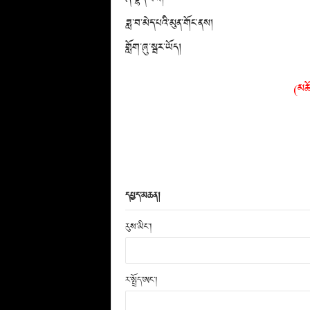
ཟླ་བ་མེད་པའི་མུན་གོང་ནས།
གློག་ཞུ་སྦར་ཡོད།
(མཆོ
དཔྱད་མཆན།
རུས་མིང་།
ར་སྤྲོད་ཨང་།