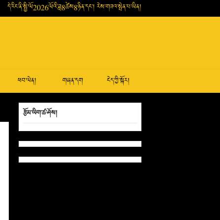
དེ་རིང་ནི་སྤྱི་ལོ2026ལོའི་ཟླ8ཚེས8ཉིན་དང་། རེས་གཟའ་སྤེན་པ་ཡིན།
ཕབ་ལེན།
གཞན་དག
ངེད་ཀྱི་སྐོར།
རྩོམ་ཡིག་ཚ་ཤོས།