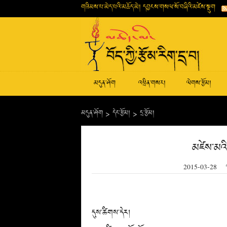
གཟིམས་པ་མེད་པའི་མཆོད་མེ། དབྱངས་གསལ་སོ་བཞིའི་མཛེས་སྡུག
མདུན་ཤོག
འཕྲིན་གསར།
ལེགས་རྩོམ།
མདུན་ཤོག
>
དེང་རྩོམ།
>
དྲ་རྩོམ།
མཛེས་མའི
2015-03-28
དུས་ཚིགས་དེར།