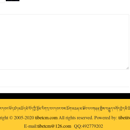
་དབང་ཡོད་ཚད་མཆོད་མེ་བོད་ཀྱི་རྩོམ་རིག་དྲ་བར་དབང་བས་ཆོག་མཆན་མ་ཐོབ་པར་གཞན་གྱིས་བརྒྱུད་འགོད་བྱེད་མི་
right © 2005-2020
tibetcm.com
All rights reserved. Powered by:
tibeti
E-mail:
tibetcm@126.com
QQ:492779202