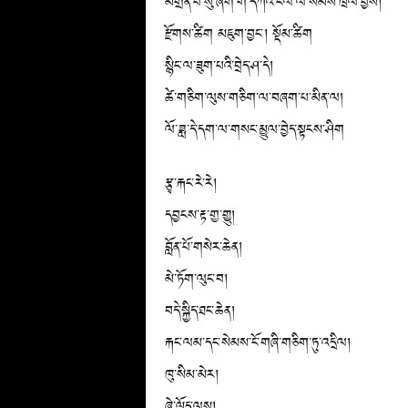
མགྲོན་པོ་སུ་ཞིག་གི་དཀའ་ངལ་ལ་སེམས་ཁྲལ་བྱས།
རྫོགས་ཚིག མཇུག་བྱང་། སྡོམ་ཚིག
སྙིང་ལ་ཟུག་པའི་བྲེད་ཤ་དེ།
ཚེ་གཅིག་ལུས་གཅིག་ལ་བཞག་པ་མིན་ལ།
ལོ་ཟླ་དེ་དག་ལ་གསང་མྱུལ་བྱེད་སྟངས་ཤིག
རྩྭ་རྐང་རེ་རེ།
དབྱངས་རྟ་གྱ་གྱུ།
བློན་པོ་གསེར་ཆེན།
མེ་ཏོག་ལུང་བ།
བདེ་སྐྱིད་ཐང་ཆེན།
རྐང་ལམ་དང་སེམས་ངོ་གཞི་གཅིག་ཏུ་འདྲིལ།
ཁུ་སིམ་མེར།
ཞེ་ལྷོད་ལས།