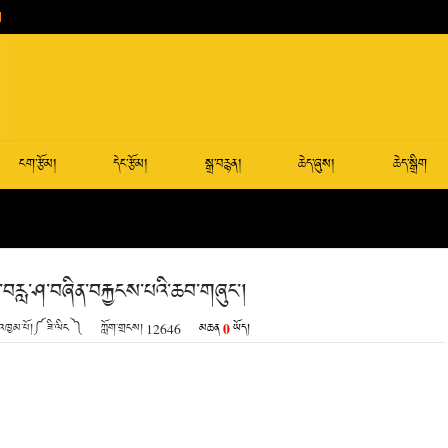
ངག་རྩོམ།
དེང་རྩོམ།
སྒྲ་བརྙན།
ཆེད་ཞུས།
ཆེད་སྒྲིག
་བརླ་ཤ་བཞིན་བརྐྱངས་པའི་ཆབ་གཞུང་།
0
འཁྱམ་པོ།༼ ཟི་ལིང ༽
ཀློག་གྲངས།
12646
མཆན
ཡོད།