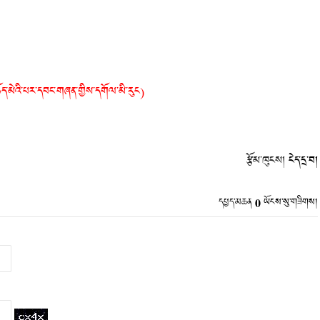
ད་མེའི་པར་དབང་གཞན་གྱིས་དགོལ་མི་རུང)
རྩོམ་ཁུངས།
ངེད་དྲ་བ།
0
དཔྱད་མཆན
ཡོངས་སུ་གཟིགས།