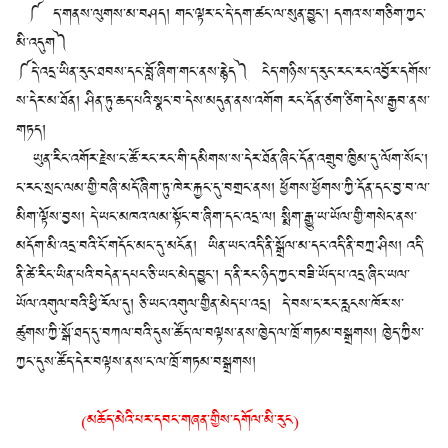
༼ ད་གནས་ལུགས་མ་བཤད། གང་ལྟར་ང་དེ་དག་ཚང་ལ་སུན་བྱུང་། དགའ་ས་གཅིག་ཀྱང་
མི་འདུག༽
༼དེ་འདྲ་ཡིན་རུང་ཐབས་དང་བློ་ཞིག་གང་ནས་རྙེད༽ ངེད་གཉིས་ད་རུང་རང་རང་འབྱོར་དགོས་
ས་དེར་མ་ཐོན། ཤིན་ཏུ་ཆད་པའི་སྣང་བ་དེས་མདུན་ནས་འགོག རང་དོན་ཙག་ཙིག་དེས་རྒྱབ་ནས་
གཏད།
ཡུན་རིང་འགོར་རྗེས་ང་ཚོ་རང་རང་གི་དམིགས་ས་དེར་ཐོན་ཞིང་དོན་འགྲུབ་ཁྱིམ་དུ་ལོག་སོང་།
ང་རང་སྲང་ལམ་གྱི་བཞི་མདོ་ཞིག་ཏུ་ཁེར་རྐྱང་དུ་བགྲང་ནས། ཕྱོགས་ཕྱོགས་ཀྱི་དོན་དང་བྱ་བ་ལ་
མིག་ལྟོས་བྱས། དེ་ཡང་མཁའ་ལམ་སྟོང་བ་ཞིག་དང་འདྲ་ལ། སྨིག་རྒྱུ་ཡ་ཡོལ་གྱི་གསེང་ནས་
མདོག་མི་འདྲ་བའི་ངོ་གདོང་མང་དུ་མངོན། ཡིན་ཡང་འདི་ནི་སྒྲོལ་མ་དང་འདི་ནི་བཀྲ་ཤིས། འདི་
ནི་ཚེ་རིང་ཡིན་པའི་བདེན་དཔང་ཅི་ཡང་མེད་བྱུང་། ད་ནི་རང་ཉིད་ཀྱང་བཟི་ཡོད་པ་འདྲ་ཞིང་ཡལ་
ཡོལ་འགུལ་བའི་ཕྱི་རོལ་དུ། ཅི་ཡང་འགུལ་གྱིན་མེད་པ་འདྲ། དེ་བས་ང་རང་རླངས་ཁོར་ས་
ཚུགས་ཀྱི་སྒོ་ཐད་དུ་བཀལ་བའི་དུས་ཚོད་ལ་བལྟས་ནས་ཁྱེད་ལ་ཁྲོ་གཏམ་བསྒྲགས། ཁྱེད་ཀྱིས་
ཀྱང་དུས་ཚོད་དེར་བལྟས་ནས་ང་ལ་ཁྲོ་གཏམ་བསྒྲགས།
(མཆོད་མེའི་པར་དབང་གཞན་གྱིས་དགོལ་མི་རུང)