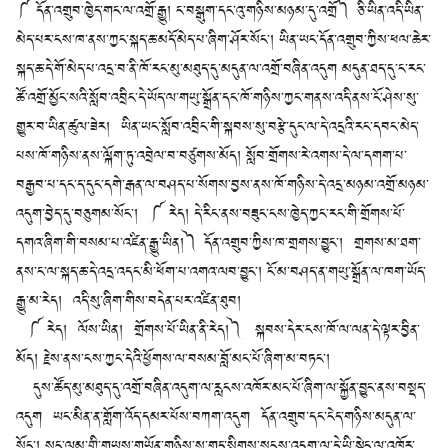
༼ དོན་འགྲུབ་ཁྱེད་གང་ལ་འགྲོ་རྒྱུ། ང་བསྒུག་དང་འུ་གཉིས་མཉམ་དུ་འགྲོ༽ ཅི་ཡིན་འདི་ཡིན་
མེད་པར་ངས་ཁ་ནས་ཀྱང་སྐད་ཆ་མདོ་མེད་པ་ཞིག་ཤོར་སོང་། ཡིན་ཡང་དོན་འགྲུབ་ཀྱིས་ཕལ་ཆེར་
སྐད་ཆ་དེ་གོ་མེད་པ་འདྲ་བ་ནི་ཁོ་རང་མུ་མཐུད་དུ་མདུན་ལ་འགྲོ་བཞིན་འདུག མདུན་ཐད་དུ་ང་རང་
ཚོ་འགྲོ་མྱོང་སའི་སློབ་འབྲིང་དེ་ཡོད་ལ་གཡུ་སྒྲོན་དང་ཁོ་གཉིས་ཀྱང་གནས་འདི་ནས་ངོ་ཤེས་སུ་
གྱུར་བ་ཡིན་ཚུལ་ཟེར། ཡིན་ཡང་སློབ་འབྲིང་གི་སྐབས་སུ་བརྩེ་དུང་ལ་དེ་འདྲའི་རང་དབང་མེད་
པས་ཁོ་གཉིས་ནས་ལྐོག་ཏུ་འབྲེལ་བ་བཙུགས་མོད། སློབ་གྲོགས་རེ་འགས་དེ་ལ་དགག་པ་
བརྒྱབ་པ་དང་ད་དུང་དགེ་རྒན་ལ་བཤད་པ་སོགས་བྱས་ནས་ཁོ་གཉིས་དེ་འདྲ་མཉམ་འགྲོ་མཉམ་
འདུག་བྱེད་དུ་བཅུགམ་སོང་། ༼ རེད། དེ་རིང་ནས་བཟུང་ངས་ཁྱེད་ཀྱང་རང་གི་གྲོགས་པོ་
དགའ་ཞིག་གི་བསམ་པ་འཛིན་རྒྱུ་ཡིན།༽ དོན་འགྲུབ་ཀྱིས་ཁ་གྲགས་བྱུང་། གྲགས་མ་ཐག་
ནས་ང་ལ་སྐད་ཆ་དེ་འདྲ་འདང་མི་ཕོག་པ་འགའ་ལབ་བྱུང་། ངོ་མ་བཤད་ན་གཡུ་སྒྲོན་ལ་ཁག་ཡོད་
རྒྱུ་མ་རེད། འདི་སུ་ཞིག་གིས་བདེན་པར་འཛིན་ཐུབ།
༼ རེད། ལོས་ཡིན། གྲོགས་པོ་ཡིན་ནི་རེད།༽ སྐབས་དེར་ངས་ཁོ་ལ་ལན་དེ་ལྟར་བྱིན་
མོད། རྗེས་ནས་ངས་ཀྱང་དེའི་ཕྱོགས་ལ་བསམ་བློ་མང་པོ་ཞིག་མ་བཏང་།
དུས་ཚོད་མུ་མཐུད་དུ་འགྲོ་བཞིན་འདུག་ལ་རླངས་འཁོར་མང་པོ་ཞིག་ལ་སྐྱོན་བྱུང་ནས་བསྡད་
འདུག ཡང་མིན་ན་གློག་འོད་དམར་པོས་བཀག་འདུག དོན་འགྲུབ་དང་ངེད་གཉིས་མདུན་ལ་
སོང་། སྲང་ལམ་གྱི་གཡས་གཡོན་གཉིས་སུ་གད་སྙིགས་སྤངས་འདུག་ལ་དེ་ཡི་སྟེང་ལ་འཁོར་