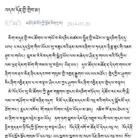
འདས་དོན་གྱི་གྲིབ་མ།
རྡོ།༼རྨ་ཆུ༽
མཆོད་མེ་བོད་ཀྱི་རྩོམ་རིག་དྲ་བ།
2014-07-20
མིག་མདུན་གྱི་ཁང་ཚོགས་ལ་གཡོ་བ་མེད་ཅིང་མཚམས་སྤྲིན་གྱི་མཛེས་པ་སྐད་ཅིག་ཉིད་དུ་
ཡལ། ང་རང་དུད་དྲེག་གིས་ཡོངས་སུ་བཟུང་བའི་ནམ་མཁའ་ཞིག་ལ་ཧད་ནས་ཉི་ཟླ་ཟུང་གི་འཆར་
ནུབ་ལ་གཡེང་། སྐར་མ་རེ་རེ་བདག་གི་སྒེའུ་ཡོལ་ལས་མཆེད་ལ་ཤིན་ཏུ་གསལ་བའི་འོད་ཀྱིས་
ལམ་ཕྲན་དེ་མག་མོག་གི་ཁམས་སུ་བསྲེས། ཡིན་ཡང་། དུས་ཚོད་ལ་མཚོན་ན་དེ་དག་གསང་བ་
ཞིག་ལར་ནས་མིན་ཞིང་མདའ་ཁབ་གསུམ་གྱི་འགྲན་རྒྱུགས་ཡང་ཡང་མཐོང་། ཁྱེད་ཀྱིས་ཤུགས་
རིང་ཞིག་འབྱིན་ནས་ང་ལ་བལྟས་ཤིང་ངས་ཀྱང་ཤུགས་རིང་ཞིག་འབྱིན་ནས་ཁྱེད་ལ་བལྟས།
མེ་ལོང་ངོས་སུ་མི་ཚོགས་ཀྱི་རྒྱབ་གཟུགས་གྲངས་མེད་ཅིག་བཏོད་ལ། དེ་ཚོས་རང་རང་གི་རྨི་
ལམ་ལ་གཤོག་པ་བཟོ་བཞིན་འདུག རི་མོ་དང་ཚོན་མདངས་མི་འདྲ་བའི་གསེང་དུ་སྒོར་མོ་དང་
ཐོག་ཁང་། རླངས་འཁོར། གོ་གནས་སོགས་འདྲེས་ཡོད་པ་མ་ཟད། འཆི་བ་ཁོ་ནའང་ཐེངས་དུ་
མ་ཞིག་ལ་བསྐྱར་འདྲེས་བྱས་ཡོད། ཏག་ཏག་སྐབས་དེར་དོན་འགྲུབ་རང་གི་ལས་ཁུངས་ལས་
ཕྱིར་བུད་ནས་ཉི་འོད་ཀྱི་ཕྱོགས་སུ་བལྟས་ཤིང་། འོད་དེ་ནི་འགོ་བ་ཚོན་པོ་དེ་དང་འདྲ་ལ། འོད་དེ་ནི་
གླ་ཕོད་སྒོར་སྟོང་གསུམ་པོ་དང་འདྲ། ཡང་སྐབས་སྐབས་སུ་འདས་དོན་ཞིག་དང་འདྲ་བས། ཁོས་