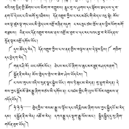
བའི་འབུ་སྲིན་གྱི་ཚོགས་པས་མིག་ཁ་བཀླུབས། རླུང་བུ་ལ་ཤུགས་དང་སྟོབས་ཟད་པས་དུ་བ་
ནག་པོ་དེ་ཡང་ང་ཡི་མགོ་རུ་འཐིབས། དོན་འགྲུབ་ཀྱིས་ང་རང་མཐོང་གི་མེད་པ་འདྲ་སྟེ། ཁོས་
ཕར་ལྟ་ཚུར་ལྟ་གང་ཡང་མི་བྱེད་པར་འགྲོ་བཞིན་འདུག ང་རང་ཅུང་ཙམ་ཁྲོས་ནས་ཕྱིར་ལོག་མགོ་
བརྩམས། ཡིན་ཡང་དོན་འགྲུབ་བསམ་ནས་འགྲོ་མ་ཐུབ་པ་དང་རང་ལའང་བྱ་བ་རེ་ཡོད་ནས་
སྔོན་ལྟར་འགྲོ་དགོས་སོང་།
༼ དུས་ཚོད་དུ་རེད༽ དོན་འགྲུབ་ཀྱིས་ང་ལ་ནན་གྱིས་བལྟས་ནས་དེ་ལྟར་དྲིས།༼ གཅིག་
དང་ཕྱེད་ཀ་རེད༽
༼ གནའ་ཤི་བོ། ཡང་འགོར་སོང་། ཐེངས་མང་པོ་ཞིག་ལ་ཆུང་མར་རྫུན་བཤད་བཞག༽
༼ སྐྱོན་ནི་མརེད། མོས་ཁྱེད་ལ་བྲེལ་བ་ཆེ་བ་ཤེས་ཡོད་ངེས། ༽
༼ ང་ལས་ཁུངས་འདི་ལ་སུན་སྣང་སྐྱེས་ཡོང་། གལ་ཏེ་ཆུང་མ་མེད་ན། བུ་ཕྲུག་མེད་ན། དེ་
བས་ཀྱང་སྒོར་མོ་ཟེར་རྒྱུ་ཞིག་བཙལ་མི་དགོས་ན། ང་འཛམ་གླིང་གི་ཡུལ་སོ་སོར་འཁྱམས་ན་
འདོད་ཡོད།༽
༼ ཧེ་ཧེ་ཧེ་་་་་་་་་ ཁྱེད་ཀྱིས་་བསམ་རྒྱུ་ལ་ལྟོས་དང་འདི་རྨི་ལམ་ཞིག་ལས་ཀྱང་སྐྱིད་པོ་མ་རེད་
དམ། ད་སྐྱོན་ནི་མ་རེད། འཚོ་བ་རེད། དཀའ་རྒྱུ་དང་སྡུག་རྒྱུ་ལོས་མང་། སྐྱིད་སྐྱིད་དུ་སུ་ཞིག་
གསོན་ཐུབ་ཡོད།༽