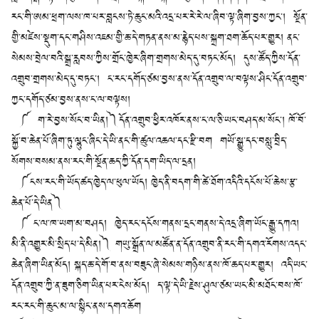
རང་གི་ཨམ་ཕྲག་ལས་ཁ་པར་བླངས་ཏེ་ཆུང་མའི་འདྲ་པར་རེ་རེ་ལ་ཞིབ་ལྟ་ཞིག་བྱས་ཀྱང་། སྔོན་
གྱི་མཛེས་སྡུག་དང་གཤིས་འཇམ་གྱི་ཆ་དེ་གཏན་ནས་མ་རྙེད་པས་སྐྲག་ཐག་ཆོད་པར་གྱུར། ནང་
སེམས་བྲེལ་བའི་སྒྲ་རླབས་ཀྱིས་གྲོང་ཁྱེར་ཞིག་གྲགས་མེད་དུ་བཏང་མོད། དུས་ཚོད་ཀྱིས་དོན་
འགྲུབ་གྲགས་མེད་དུ་བཏང་། ང་རང་དགོད་ཙམ་བྱས་ནས་དོན་འགྲུབ་ལ་བལྟས་ཤིང་དོན་འགྲུབ་
ཀྱང་དགོད་ཙམ་བྱས་ནས་ང་ལ་བལྟས།
༼ ག་རེ་བྱས་སོང་བ་ཡིན།༽དོན་འགྲུབ་ཕྱིར་འཁོར་ནས་ང་ལ་ཅི་ཡང་བཤད་མ་སོང་། ཁོ་བོ་
སྐྱོ་བ་ཆེན་པོ་ཞིག་ཏུ་ལྷུང་ཞིང་དེ་ཡི་ནང་གི་ཚུལ་འཆལ་དང་རྫི་བག གཡོ་སྒྱུ་དང་བསླུ་བྲིད་
སོགས་བསམ་ནས་རང་གི་སྔོན་ཆད་ཀྱི་དོན་དག་ཡིད་ལ་དྲན།
༼ངས་རང་གི་ཡོད་ཚད་ཁྱེད་ལ་ཕུལ་ཡོད། ཁྱེད་ནི་བདག་གི་ཚེ་ཐོག་འདིའི་དངོས་པོ་ཆེས་རྩ་
ཆེན་པོ་དེ་ཡིན༽
༼ ང་ལ་ཁ་ཡག་མ་བཤད། ཁྱེད་རང་དངོས་གནས་དྲང་གནས་དེ་འདྲ་ཞིག་ཡོང་རྒྱུ་དཀའ།
མི་ནི་འགྱུར་མི་སྲིད་པ་དེ་མིན།༽ གཡུ་སྒྲོན་ལ་མཚོན་ན་དོན་འགྲུབ་ནི་རང་གི་དགའ་རོགས་འདང་
ཆེན་ཞིག་ཡིན་མོད། སྐད་ཆ་དེ་གོ་བ་ནས་བཟུང་ཞེ་སེམས་གཉིས་ནས་ཁོ་ཆད་པར་གྱུར། འདི་ཡང་
དོན་འགྲུབ་ཀྱི་ན་ཟུག་ཅིག་ཡིན་པར་ངེས་མོད། ད་ལྟ་དེ་ཡི་རྗེས་ཤུལ་ཙམ་ཡང་མི་མཐོང་བས་ཁོ་
རང་རང་གི་ཆུང་མ་ལ་སྙིང་ནས་དགའ་ཆོག