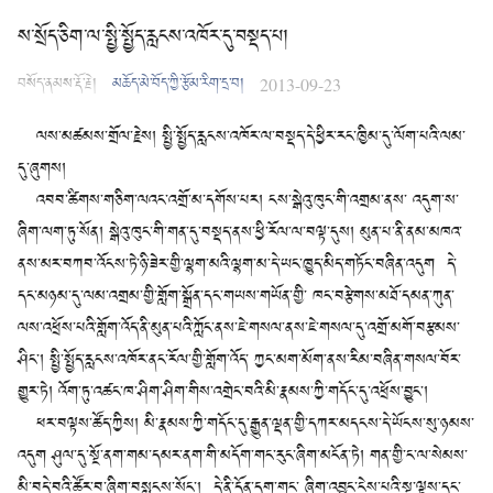
ས་སྲོད་ཅིག་ལ་སྤྱི་སྤྱོད་རླངས་འཁོར་དུ་བསྡད་པ།
བསོད་ནམས་རྡོ་རྗེ།
མཆོད་མེ་བོད་ཀྱི་རྩོམ་རིག་དྲ་བ།
2013-09-23
ལས་མཚམས་གྲོལ་རྗེས། སྤྱི་སྤྱོད་རླངས་འཁོར་ལ་བསྡད་དེ་ཕྱིར་རང་ཁྱིམ་དུ་ལོག་པའི་ལམ་
དུ་ཞུགས།
འབབ་ཚིགས་གཅིག་ལའང་འགྲོ་མ་དགོས་པར། ངས་སྒེའུ་ཁུང་གི་འགྲམ་ནས་ འདུག་ས་
ཞིག་ལག་ཏུ་སོན། སྒེའུ་ཁུང་གི་གན་དུ་བསྡད་ནས་ཕྱི་རོལ་ལ་བལྟ་དུས། མུན་པ་ནི་ནམ་མཁའ་
ནས་མར་བཀབ་འོངས་ཏེ་ཉི་ཟེར་གྱི་ལྷག་མའི་ལྷག་མ་དེ་ཡང་ཁྱུད་མིད་གཏོང་བཞིན་འདུག དེ་
དང་མཉམ་དུ་ལམ་འགྲམ་གྱི་གློག་སྒྲོན་དང་གཡས་གཡོན་གྱི་ ཁང་བརྩེགས་མཐོ་དམན་ཀུན་
ལས་འཕྲོས་པའི་གློག་འོད་ནི་མུན་པའི་ཀློང་ནས་ཇེ་གསལ་ནས་ཇེ་གསལ་དུ་འགྲོ་མགོ་བརྩམས་
ཤིང་། སྤྱི་སྤྱོད་རླངས་འཁོར་ནང་རོལ་གྱི་གློག་འོད་ ཀྱང་མག་མོག་ནས་རིམ་བཞིན་གསལ་བོར་
གྱུར་ཏེ། འོག་ཏུ་འཚང་ཁ་ཤིག་ཤིག་གིས་འགྲེང་བའི་མི་རྣམས་ཀྱི་གདོང་དུ་འཕྲོས་བྱུང་།
ཕར་བལྟས་ཚོད་ཀྱིས། མི་རྣམས་ཀྱི་གདོང་དུ་རྒྱུན་ལྡན་གྱི་དཀར་མདངས་དེ་ཡོངས་སུ་ཉམས་
འདུག ཤུལ་དུ་སྔོ་ནག་གམ་དམར་ནག་གི་མདོག་གང་རུང་ཞིག་མངོན་ཏེ། གན་གྱི་ང་ལ་སེམས་
མི་བདེ་བའི་ཚོར་བ་ཞིག་བསླངས་སོང་། དེ་ནི་དོན་དག་གང་ ཞིག་འབྱུང་ངེས་པའི་སྔ་ལྟས་དང་