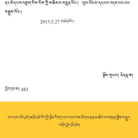
ནང་མེད་པར་འཁྱག་སིབ་སིབ་ཀྱི་མཆི་མས་བརླན་སོང་། ལུས་ཡོངས་དངངས་འདར་ཡང་ཡང་
བརྒྱབ་སོང་།
2013.5.27 མཚན་མོར།
རྩོམ་ཁུངས།
ངེད་དྲ་བ།
ཀློག་གྲངས།
483
པར་དབང་ཡོད་ཚད་མཆོད་མེ་བོད་ཀྱི་རྩོམ་རིག་དྲ་བར་དབང་བས་ཆོག་མཆན་མ་ཐོབ་པར་གཞན་གྱིས་བརྒྱུད་
འགོད་བྱེད་མི་ཆོག