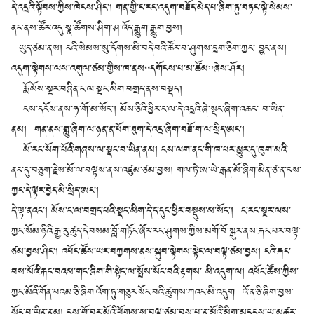
དེ་འདྲའི་སྟོབས་ཀྱིས་ཁེངས་ཤིང་། གན་གྱི་ང་རང་འདུག་བཟོད་མེད་པ་ཞིག་ཏུ་བཏང་སྟེ་སེམས་
ནང་ནས་ཚོར་འདུ་སྣ་ཚོགས་ཤིག་ཤ་འོད་རྒྱུག་རྒྱུག་བྱས།
ཡུད་ཙམ་ནས། ངའི་སེམས་སུ་དོགས་མི་བདེ་བའི་ཚོར་བ་ཤུགས་དྲག་ཅིག་ཀྱང་ བྱུང་ནས།
འདུག་སྟེགས་ལས་འགུལ་ཙམ་གྱིས་ཁ་ནས“དགོངས་པ་མ་ཚོམ”ཞེས་ཤོར།
རྨོ་མོས་སྔར་བཞིན་ང་ལ་སྡང་མིག་བགྲད་ནས་བསྡད།
ངས་དངོས་ནས་ཧ་གོ་མ་སོང་། མོས་ཅིའི་ཕྱིར་ང་ལ་དེ་འདྲའི་ཞེ་སྡང་ཞིག་འཆང་ བ་ཡིན་
ནམ། གན་ནས་གླུ་ཞིག་ལ་ཉན་ན་ཕོག་ཐུག་དེ་འདྲ་ཞིག་བཟོ་ག་ལ་སྲིད་ཨང་།
མོ་རང་སོག་པོའི་གཞས་ལ་སྡང་བ་ཡིན་ནམ། ངས་ལག་ནང་གི་ཁ་པར་མྱུར་དུ་ཁུག་མའི་
ནང་དུ་བཅུག་རྗེས་མོ་ལ་བལྟས་ནས་འཛུམ་ཙམ་བྱས། གལ་ཏེ་ཨ་ཡེ་རྒན་མོ་ཞིག་མིན་ཙ་ན་ངས་
ཀྱང་དེ་ལྟར་བྱེད་མི་སྲིད་ཨང་།
དེ་ལྟ་ནའང་། མོས་ང་ལ་བགྲད་པའི་སྡང་མིག་དེ་ད་དུང་ཕྱིར་བསྡུས་མ་སོང་། ང་རང་སྔར་ལས་
ཀྱང་སོམ་ཉིའི་རྒྱ་རུ་ཚུད་དེ་བསམ་བློ་གཏོང་ཞོར་རང་ཤུགས་ཀྱིས་མགོ་བོ་སྒུར་ནས་རྐང་པར་བལྟ་
ཙམ་བྱས་ཤིང་། འཕོང་ཚོས་ཡར་བཀྱགས་ནས་སྐུབ་སྟེགས་སྟེང་ལ་བལྟ་ཙམ་བྱས། ངའི་རྐང་
བས་མོའི་རྐང་བའམ་གང་ཞིག་གི་སྟེང་ལ་སྤོས་སོང་བའི་རྟགས་ མི་འདུག་ལ། འཕོང་ཚོས་ཀྱིས་
ཀྱང་མོའི་གོན་པའམ་ཅི་ཞིག་འོག་ཏུ་གཅུར་སོང་བའི་ཚུགས་ཀའང་མི་འདུག འོ་ན་ཅི་ཞིག་བྱས་
སོང་བ་ཡིན་ནམ། ངས་གློ་བུར་མོའི་ཕྱོགས་སུ་བལྟ་ཙམ་བྱས་པ་ན་མོའི་མིག་མདངས་ཡ་མཚར་