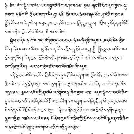
ཉེ”ཟེར། དེ་ལ་སྐྱེས་པ་དེས་ཡང་བསྐྱར་ཅི་ཞིག་བཤད་བསམ་ དུས། རྒན་མོ་དེ་ཁ་དྲག་བྱུང་།“སྐུ་
ཞབས། ད་ཆོག་གི ཁྱོད་ལ་བཀའ་དྲིན་ཞུ། ད་ནི་ ཐོན་ལའང་ཉེ་བས་རྒད་པོས་ཤུ་རེ་ཞིག་བྱས་ན་
སྐྱོན་ཡོད་པ་མ་རེད”ཟེར། མཐུད་ནས་ རྒད་པོས་ཀྱང་ཁ་སྣོན་རྒྱག་རྒྱུར། “ཁྱིམ་དུ་ཐོན་ན་བུ་མོའི་
ཕ་མ་གཉིས་ཀྱིས་ཤེས་སོང་ན་ མི་བཟང”ཟེར།
སྐྱེས་པ་དེས་ཧ་གོ་བ་འདྲ། ཁོ་མྱུར་དུ་ཡར་ལངས་ཏེ་རང་ཉིད་ཀྱི་འདུག་ས་རྒད་པོ་དེ་ལ་བྱིན་
སོང་། དེ་ནས་འབབ་ཚིགས་སུ་ཐོན་པ་ན་ཁོ་རང་ཁྱིམ་དུ་ཐོན་པ་འདྲ། སྤྱི་ སྤྱོད་རླངས་འཁོར་ལས་
ཕྱིར་བུད་སོང་། ཡིན་ཀྱང་། གྲོང་ཁྱེར་གྱི་ཤར་མཐའ་རུ་ཡོད་པའི་ ངའི་ཁང་བའི་ནང་ལ་ད་དུང་ཁ་
ཐག་ཤིན་ཏུ་རིང་། ལམ་ཐག་ཕྱེད་ཙམ་ལས་སོང་ཚར་ མི་འདུག
ད་ནི་རླངས་འཁོར་ནང་རོལ་གྱི་མི་ཇེ་ཉུང་དུ་འགྲོ་ཡིན་འདུག་ལ། གློག་འོད་ ཀྱང་མངོན་གསལ་
གྱིས་ཇེ་གསལ་དུ་ཕྱིན་འདུག ངས་འདུག་སྟེགས་རྒྱབ་སྔས་ཤིག་ལ་གཡོན་ལག་གིས་དམ་པོར་
འཇུས་ནས། རླངས་འཁོར་གྱི་ནང་རོལ་ལ་སྐོར་བལྟ་ཞིག་བྱས་ པ་ན། འདུག་སྟེགས་མང་པོ་ཞིག་
ཏུ་ང་དང་འདྲ་བའི་ན་གཞོན་མང་པོ་ཞིག་ཀྱང་ཙོག་ནས་འདུག ཡར་སྔོན་གྱི་བུ་མོ་ཆུང་ཆུང་བསམ་
མེད་དེ་དང་མོའི་རྨོ་མོ་གཉིས་ཀྱང་འདུག་ སྟེགས་སྟེང་དུ་ཅི་ཞིག་ཁ་བརྡ་བྱེད་ཅིང་དགོད་སྒྲ་ལྷུག་
ལྷུག་འབྱིན། མཚམས་ལ་རེར་རྒད་ པོ་དེས་ཀྱང་མོ་གཉིས་ཀྱི་ཕྱོགས་སུ་མགོ་བོ་སྒུར་ནས་ཅི་ཞིག་
ལ་ཉན་རྗེས་དགོད་སྒྲ་རྣ་བར་གཟན་པ་ཞིག་འབྱིན་པར་བྱེད།