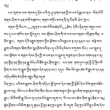
འདྲ།
ངས་ཁུག་མ་ལས་གསར་དུ་ཉོས་པའི་ཀུ་ཤུ་རྟགས་ཅན་གྱི་ཁ་པར་དེ་བླངས་ནས་ སོག་པོའི་
གཞས་ཤིག་ལ་ཉན་མགོ་བརྩམས། གཞས་གཏོང་མཁན་ནི་སུ་ཡིན་མི་ཤེས་ཀྱང་།
གཞས་ཀྱི་མིང་ལ་<<ཨུའུ་ར་པ་ཐར་ལེའི་མཚན་མོ>>ཟེར། དེ་རིང་ཉིན་གུང་གཞུང་ལས་
ཁང་དུ་ངལ་གསོས་ནས་སྡོད་དུས། ལས་གྲོགས་ཤིག་གི་ཁ་པར་ལས་གཞས་འདི་གྲག་གིན་ པ་
ཐོས་བྱུང་། གཞས་དེའི་འགྱུར་ཁུགས་ཀྱིས་རྫོགས་པའི་དབྱངས་རྟ་དང་དྲན་པ་དང་ བརྩེ་བས་
ཕྱུག་པའི་གཞས་ཚིག་གིས་སྐད་ཅིག་མའི་ནང་དུ་ངའི་ཡིད་སེམས་བཀུགས་སོང་། ངས་མྱུར་དུ་
ལས་གྲོགས་ལ་གཞས་དེ་རང་ཉིད་ཀྱི་ཁ་པར་ནང་ལ་སྐུར་དུ་བཅུག་ནས་ཐེངས་འགར་ཉན་པ་ན།
ཉན་གྱིན་ཉན་གྱིན་ཉན་རྒྱུ་ཡོད་པའི་ཚོར་སྣང་ཞིག་བྱུང་། ངས་ཏག་ ཏག་དུས་ཡུན་ཕྱི་དྲོ་ཧྲིལ་བོ་
ཞིག་ལ་ལས་ཀ་སྒྲུབ་ཀྱིན་གཞས་དེར་ཉན་ན་ཡང་། ད་དུང་ ཁོམ་ལོང་ཅུང་ཙམ་རེ་བྱུང་བ་དང་ཉན་
འདོད་འགོག་མེད་ཅིག་འབྱུང་གིན་འདུག
ཡིན་ཀྱང་། ངའི་བར་སྐབས་ཤིག་གི་འདོད་པ་གློ་བུར་བ་དེས་གན་གྱི་རྨོ་མོ་དེ་ལ་ཕོག་ཐུག་བཟོས་
བྱུང་བ་འདྲ། མོས་ང་ལ་མིག་ལོག་གིས་ཐེངས་འགར་བལྟས་རྗེས་སྡང་མིག་བགྲད་ནས་བསྡད་
བྱུང་། མོའི་མགོ་སྐྲ་ཡོངས་སུ་དཀར་པོར་གྱུར་འདུག་ལ། སོ་ཡང་ཕལ་ཆེ་བ་ཞིག་ལྷུང་ཟིན་པ་འདྲ།
ཚུར་ཕྱོགས་པའི་མིག་ཟུང་དུ་ཆུ་དང་རྣོ་ཅུང་ཟད་ཀྱང་ལྷག་ མི་འདུག ཡིན་ཀྱང་མོའི་སྡང་མིག་དེ་ལ་