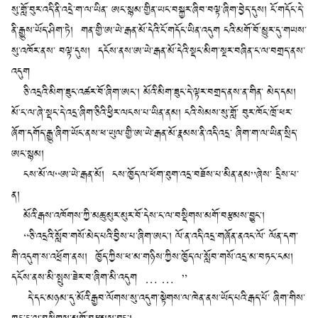
སུ་གློ་བུར་འདི་ནི་འདྲེ་ག་ལ་ཡིན་ ཨང་སྙམ་གྱིན་ཡང་བསྐྱར་ཞིབ་བལྟ་ཞིག་བྱེད་དུས། ངོ་གདོང་དེ་
ནི་རྒྱུས་ཡོད་ཤིག་ཏེ། གན་གྱི་ཨ་ཡེ་རྒན་མོ་དེའི་ངོ་གདོང་ཡིན་འདུག ངའི་མགོ་བོ་མྱུར་དུ་གཡས་
སུ་འཁོར་ནས་ བལྟ་དུས། དངོས་ནས་ཨ་ཡེ་རྒན་མོ་དེའི་སྡང་མིག་སྔར་བཞིན་ང་ལ་བགྲད་ནས་
འདུག
ཅི་འདྲའི་མིག་ཟུང་འཚར་བོ་ཞིག་ཨང་། མོའི་མིག་ཟུང་དེ་ལྟར་བགྲད་ནས་ན་གིན་ མེད་དམ།
མོ་ང་ལ་ཞེ་སྡང་དེ་འདྲ་ཞིག་ཅིའི་ཕྱིར་ལངས་པ་ཡིན་ནམ། ངའི་སེམས་སུ་གློ་ བུར་ཁོང་ཁྲོ་ཕར་
ཞོག་དགོད་རྒྱུ་ཞིག་ཡོང་ནས་ཕ་ཡུལ་གྱི་ཨ་ཡེ་རྒན་མོ་རྣམས་ནི་འདི་འདྲ་ ཞིག་ག་ལ་ཡིན་སྲིད་
ཨང་སྙམ།
ངས་མོ་ལ“ཨ་ཡེ་རྒན་མོ། ངས་ཁྱོད་ལ་ཕོག་ཐུག་འདྲ་བཟོས་པ་མིན་ནམ”ཞེས་ དྲིས་པ་
ན།
མོའི་རྒས་འཁོགས་ཀྱི་མཆུ་མུར་མུར་བོ་དེས་ང་ལ་བསྡིགས་མགོ་བརྩམས་བྱུང་།
“ཅི་འདྲའི་སློབ་གསོ་མེད་པའི་བྱིས་པ་ཞིག་ཨང་། ལོ་ན་འདི་འདྲ་གཞོན་ནའང་ལོ་ ལོན་དག་
གི་འདུག་ས་འཕྲོག་ནས། ཁྱོད་ཀྱིས་ཕ་མ་གཉིས་ཀྱིས་ཁྱོད་ལ་སློབ་གསོ་འདྲ་མ་བཏང་ངམ།
དངོས་ནས་མི་སྤུས་ཟེར་བ་ཞིག་མི་འདུག … … ”
དེ་དང་མཉམ་དུ་མོའི་རྒྱབ་ལོགས་སུ་འདུག་སྟེགས་ལ་ཁེན་ནས་ཡོད་པའི་རྒད་པོ་ ཞིག་གིས་