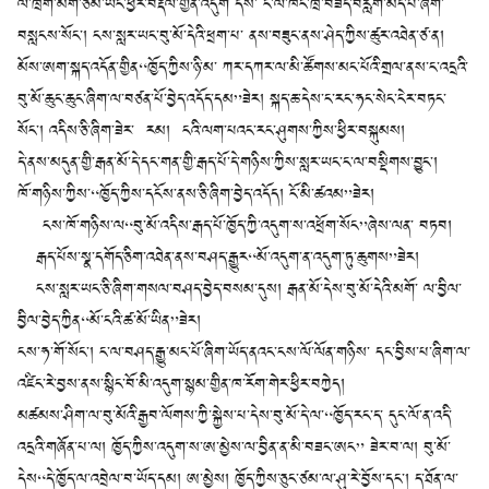
ལ་ཁྲག་མིག་ཙམ་ཡང་ཕྱིར་བརྡོལ་གྱིན་འདུག དེས་ ང་ལ་ཁོང་ཁྲོ་བཟོད་བརླག་མེད་པ་ཞིག་
བསླངས་སོང་། ངས་སླར་ཡང་བུ་མོ་དེའི་ཕྲག་པ་ ནས་བཟུང་ནས་ཤེད་ཀྱིས་ཚུར་འཐེན་ཙ་ན།
མོས་ཨག་སྐད་འདོན་གྱིན“ཁྱོད་ཀྱིས་ཉི་མ་ ཀར་དཀར་ལ་མི་ཚོགས་མང་པོའི་གྲལ་ནས་ང་འདྲའི་
བུ་མོ་ཆུང་ཆུང་ཞིག་ལ་བཙན་པོ་བྱེད་འདོད་དམ”ཟེར། སྐད་ཆ་དེས་ང་རང་ཧང་སེང་ངེར་བཏང་
སོང་། འདིས་ཅི་ཞིག་ཟེར་ རམ། ངའི་ལག་པའང་རང་ཤུགས་ཀྱིས་ཕྱིར་བསྐུམས།
དེ་ནས་མདུན་གྱི་རྒན་མོ་དེ་དང་གན་གྱི་རྒད་པོ་དེ་གཉིས་ཀྱིས་སླར་ཡང་ང་ལ་བསྡིགས་བྱུང་།
ཁོ་གཉིས་ཀྱིས་“ཁྱོད་ཀྱིས་དངོས་ནས་ཅི་ཞིག་བྱེད་འདོད། ངོ་མི་ཚའམ”ཟེར།
ངས་ཁོ་གཉིས་ལ“བུ་མོ་འདིས་རྒད་པོ་ཁྱོད་ཀྱི་འདུག་ས་འཕྲོག་སོང”ཞེས་ལན་ བཏབ།
རྒད་པོས་སྣ་དགོད་ཅིག་འཐེན་ནས་བཤད་རྒྱུར“མོ་འདུག་ན་འདུག་ཏུ་ཆུགས”ཟེར།
ངས་སླར་ཡང་ཅི་ཞིག་གསལ་བཤད་བྱེད་བསམ་དུས། རྒན་མོ་དེས་བུ་མོ་དེའི་མགོ་ ལ་བྱིལ་
བྱིལ་བྱེད་ཀྱིན“མོ་ངའི་ཚ་མོ་ཡིན”ཟེར།
ངས་ཧ་གོ་སོང་། ང་ལ་བཤད་རྒྱུ་མང་པོ་ཞིག་ཡོད་ནའང་ངས་ལོ་ལོན་གཉིས་ དང་བྱིས་པ་ཞིག་ལ་
འཛིང་རེ་བྱས་ནས་སྙིང་བོ་མི་འདུག་སྙམ་གྱིན་ཁ་རོག་གེར་ཕྱིར་བཀྱེད།
མཚམས་ཤིག་ལ་བུ་མོའི་རྒྱབ་ལོགས་ཀྱི་སྐྱེས་པ་དེས་བུ་མོ་དེ་ལ་“ཁྱོད་རང་ད་ དུང་ལོ་ན་འདི་
འདྲའི་གཞོན་པ་ལ། ཁྱོད་ཀྱིས་འདུག་ས་ཨ་མྱེས་ལ་བྱིན་ན་མི་བཟང་ཨང” ཟེར་བ་ལ། བུ་མོ་
དེས“དེ་ཁྱོད་ལ་འབྲེལ་བ་ཡོད་དམ། ཨ་མྱེས། ཁྱོད་ཀྱིས་ཅུང་ཙམ་ལ་ཤུ་རེ་བྱོས་དང་། ད་ཐོན་ལ་