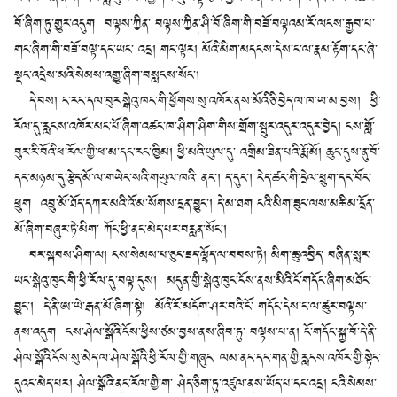
བོ་ཞིག་ཏུ་གྱུར་འདུག བལྟས་ཀྱིན་ བལྟས་ཀྱིན་ཤི་བོ་ཞིག་གི་བཟོ་བལྟའམ་རོ་ལངས་རྒྱབ་པ་
གང་ཞིག་གི་བཟོ་བལྟ་དང་ཡང་ འདྲ། གང་ལྟར། མོའི་མིག་མདངས་དེས་ང་ལ་རྣམ་རྟོག་དང་ཞེ་
སྡང་འདྲེས་མའི་སེམས་འགྱུ་ཞིག་བསླངས་སོང་།
དེ་བས། ང་རང་དལ་བུར་སྒེའུ་ཁང་གི་ཕྱོགས་སུ་འཁོར་ནས་མོའི་ཅི་བྱེད་ལ་ཁ་ཡ་མ་བྱས། ཕྱི་
རོལ་དུ་རླངས་འཁོར་མང་པོ་ཞིག་འཚང་ཁ་ཤིག་ཤིག་གིས་གྲོག་སྦུར་འདུར་འདུར་བྱེད། ངས་གློ་
བུར་རི་བོའི་ཕ་རོལ་གྱི་ཕ་མ་དང་རང་ཁྱིམ། ཕྱི་མའི་ཡུལ་དུ་ འགྲིམ་ཟིན་པའི་རྨོ་མོ། ཆུང་དུས་ནུ་བོ་
དང་མཉམ་དུ་རྩེད་མོ་ལ་གཡེང་སའི་གཡུལ་ཁའི་ ནང་། ད་དུང་། ངེད་ཚང་གི་དྲེལ་ཕྲུག་དང་བོང་
ཕྲུག འབྲུ་མོ་ཐོད་དཀར་མའི་འོ་མ་སོགས་དྲན་བྱུང་། དེ་མ་ཐག ངའི་མིག་ཟུང་ལས་མཆི་མ་དྲོན་
མོ་ཞིག་བཞུར་ཏེ་མིག་ ཀོང་ཕྱི་ནང་མེད་པར་བརླན་སོང་།
བར་སྐབས་ཤིག་ལ། ངས་སེམས་པ་ཅུང་ཟད་ལྷོད་ལ་བབས་ཏེ། མིག་ཆུ་འབྱིད་ བཞིན་སླར་
ཡང་སྒེའུ་ཁུང་གི་ཕྱི་རོལ་དུ་བལྟ་དུས། མདུན་གྱི་སྒེའུ་ཁུང་ངོས་ནས་མིའི་ངོ་གདོང་ཞིག་མཐོང་
བྱུང་། དེ་ནི་ཨ་ཡེ་རྒན་མོ་ཞིག་སྟེ། མོའི་རོ་མདོག་ཤར་བའི་ངོ་ གདོང་དེས་ང་ལ་ཚུར་བལྟས་
ནས་འདུག ངས་ཤེལ་སྒོའི་ངོས་ཕྱིས་ཙམ་བྱས་ནས་ཞིབ་ཏུ་ བལྟས་པ་ན། ངོ་གདོང་སྐྱ་བོ་དེ་ནི་
ཤེལ་སྒོའི་ངོས་སུ་མེད་ལ་ཤེལ་སྒོའི་ཕྱི་རོལ་གྱི་གཞུང་ ལམ་ནང་དང་གན་གྱི་རླངས་འཁོར་གྱི་སྟེང་
དུའང་མེད་པར། ཤེལ་སྒོའི་ནང་རོལ་གྱི་ག་ ཤེད་ཅིག་ཏུ་འཛུལ་ནས་ཡོད་པ་དང་འདྲ། ངའི་སེམས་