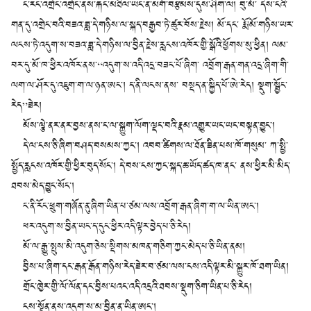
ང་རང་འགྲེང་འགྲེང་ནས་རྐང་མཐིལ་ཡང་ན་མགོ་བརྩམས་དུས་ཤིག་ལ། བུ་མོ་ དེས་ངའི་
གན་དུ་འགྲེང་བའི་བཟའ་ཟླ་དེ་གཉིས་ལ་སྐད་བརྒྱབ་ཏེ་ཚུར་བོས་རྗེས། མོ་དང་ རྨོ་མོ་གཉིས་ཡར་
ལངས་ཏེ་འདུག་ས་བཟའ་ཟླ་དེ་གཉིས་ལ་བྱིན་རྗེས་རླངས་འཁོར་གྱི་སྒོའི་ཕྱོགས་སུ་ཕྱིན། ལམ་
བར་དུ་མོ་ཁ་ཕྱིར་འཁོར་ནས་“འདུག་ས་འདི་འདྲ་བཟང་པོ་ཞིག་ འབྲོག་རྒན་གན་འདྲ་ཞིག་གི་
ལག་ལ་ཤོར་དུ་འཇུག་ག་ལ་ཉན་ཨང་། ད་ནི་ལངས་ནས་ བསྡད་ན་སྐྱིད་པོ་ཨེ་རེད། སྡུག་སྦྱོང་
རེད”ཟེར།
མོས་ལྕེ་ནར་ནར་བྱས་ནས་ང་ལ་སྐྱུག་ལོག་ལྡང་བའི་རྣམ་འགྱུར་ཡང་ཡང་བསྟན་བྱུང་།
དེ་ལ་ངས་ཅི་ཞིག་བཤད་བསམས་ཀྱང་། འབབ་ཚིགས་ལ་ཐོན་ཟིན་པས་ཁོ་གསུམ་ ཀ་སྤྱི་
སྤྱོད་རླངས་འཁོར་གྱི་ཕྱིར་བུད་སོང་། དེ་བས་ངས་ཀྱང་སྐད་ཆ་ཡོད་ཚད་ཁ་ནང་ ནས་ཕྱིར་མི་མིད་
ཐབས་མེད་བྱུང་སོང་།
ང་ནི་རོང་ཕྲུག་གཞོན་ནུ་ཞིག་ཡིན་པ་ཙམ་ལས་འབྲོག་རྒན་ཞིག་ག་ལ་ཡིན་ཨང་།
ཕར་འདུག་ས་བྱིན་ཡང་ད་དུང་ཕྱིར་འདི་ལྟར་བྱེད་པ་ཅི་རེད།
མོ་ལ་རྒྱུ་སྤུས་མི་འདུག་ཅེས་སྡིགས་མཁན་གཅིག་ཀྱང་མེད་པ་ཅི་ཡིན་ནམ།
བྱིས་པ་ཞིག་དང་རྒན་རྒོན་གཉིས་རེད་ཟེར་བ་ཙམ་ལས་ངས་འདི་ལྟར་མི་སྐྱུར་ཁོ་ཐག་ཡིན།
གྲོང་ཁྱེར་གྱི་ལོ་ལོན་དང་བྱིས་པའང་འདི་འདྲའི་ཐབས་སྡུག་ཅིག་ཡིན་པ་ཅི་རེད།
ངས་སྔོན་ནས་འདུག་ས་མ་བྱིན་ན་ཡིན་ཨང་།