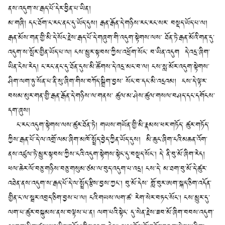
ནས་འདུག་ས་རྒད་པོ་དེར་བྱིན་པ་ཡིན།
མ་གཞི། དང་ཐོག་ང་རང་ནང་དུ་ཡོད་དུས། རྒན་རྒོན་དེ་གཉིས་རང་རང་སར་ བསྡད་ཡོད་པ་ལ།
རྒན་མོས་གན་གྱི་མི་དེ་སོང་རྗེས་རྒད་པོ་དེ་གཞུག་གི་འདུག་སྟེགས་ལས་ ཐོན་ཏེ་རྒན་མོའི་གན་དུ་
འདུག་ས་སྤོར་གྱིན་ཡོད་པ་ལ། ངས་མྱུར་སྟབས་ཀྱིས་འཕྲོག་སོང་ བ་ཡིན་འདུག དེ་འདྲ་ཞིག་
ཡིན་ངེས་རེད། ང་རང་ནང་དུ་ཐོན་དུས་མི་ཚོགས་དེ་འདྲ་མང་བ་ལ། ངས་སླ་མོར་འདུག་སྟེགས་
ཤིག་ལག་ཏུ་སོན་པ་ནི་སུ་ཞིག་གིས་བཀོད་སྒྲིག་བྱས་ སོང་བ་དང་མི་འདྲའམ། ངས་དེ་ལྟར་
བསམ་མུར་གན་གྱི་རྒན་རྒོན་དེ་གཉིས་ལ་གནས་ ཚུལ་མ་ཤེས་ཚུལ་གསལ་བཤད་དང་དགོངས་
དག་ཞུས།
ང་རང་འདུག་སྟེགས་ལས་ཚུར་ཐོན་ཏེ། གཡས་གཡོན་གྱི་མི་རྣམས་ཕར་གཏོད་ ཚུར་གཏོད་
ཀྱིས་རྒན་པོ་དེ་ལ་འགྲོ་ལམ་ཞིག་མཁོ་སྤྲོད་བྱེད་ཀྱིན་ཡོད་དུས། མི་ཆུང་ཞིག་ངའི་མཆན་འོག་
ནས་འཛུལ་ཏེ་མྱུར་སྟབས་ཀྱིས་ངའི་འདུག་སྟེགས་སྟེང་དུ་བསྡད་སོང་། དེ་ ནི་བུ་མོ་ཞིག་རེད།
ཕལ་ཆེར་ལོ་བཅུ་གཉིས་བཅུ་གསུམ་ཙམ་ལ་བུད་འདུག་པ་འདྲ། ངས་དེ་ མ་ཐག་བུ་མོ་དེ་ཚུར་
འཐེན་ནས་འདུག་ས་རྒད་པོ་དེ་ལ་སྤྲོད་རྩིས་བྱས་ཀྱང་། བུ་མོ་དེས་ གློ་བུར་ཨག་སྐད་ཅིག་འདོན་
གྱིན་ང་ལ་སྦར་འབྲད་ཅིག་བྱས་པ་ལ། ངའི་གཡས་ལག་ཚ་ རེག་སེར་བཏང་སོང་། ངས་མྱུར་དུ་
ལག་པ་ཚུར་བསྐུམས་ནས་བལྟས་པ་ན། ལག་པའི་སྟེང་ དུ་སེན་རྗེས་ཟབ་མོ་ཞིག་བབས་འདུག་