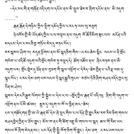
ཀྱང་ང་ལ་བསྡིགས་མགོ་བརྩམས་བྱུང་།
“དེང་སང་གི་ན་གཞོན་འདི་དག་ལ་དངོས་ནས་མི་སྤུས་ཟེར་བ་ཞིག་དངོས་ནས་ མི་འདུག
……”
རྒན་རྒོན་དེ་གཉིས་ཀྱིས་སྡིག་དམོད་ཀྱིས་ང་རང་ཧ་ལས་སུ་བཅུག
ཉེ་འཁོར་གྱི་མི་ཡོད་ཚད་ཀྱིས་ང་ལ་བལྟས་ནས་འདུག ཁོ་ཚོའི་མིག་ཟུང་ལས་ མངོན་པའི་
མདངས་དེས་ང་རང་ཅི་བྱ་གཏོལ་མེད་དུ་བཏང་སོང་།
བར་སྐབས་ཤིག་ལ། མདུན་ཕྱོགས་ནས་མོ་སྐད་ཅིག་གིས་“ང་རང་ཆེས་སྙིང་ ལངས་པ་ནི་གྲོང་
གསེབ་པ་འདི་ཚོ་འདུག་སའི་གྲོང་གསེབ་ཏུ་བསྡད་དེ། ཟོག་འཚོས་ནས་ ཞིང་བཏབ་ནས་མི་
འདུག་པར། གྲོང་ཁྱེར་དུ་ཐོན་ནས་འུ་ཅག་གི་སྐལ་འཕྲོག་པ་དེ་རེད”ཟེར་གྱིན་པ་ངའི་རྣ་ལམ་དུ་
ལྷུང་སོང་། ང་རང་དེ་མ་ཐག་ཡར་ལངས་ཏེ་སྐད་སྒྲའི་ཁུངས་ བཙལ་ཏེ་ཅི་ཞིག་བཤད་འདོད་ཀྱང་སུ་
ཡིན་མ་ཤེས།
སྐབས་དེར་ངའི་རྒྱབ་ལོགས་ཀྱི་སྐྱེས་པ་དེས་ང་ལ་“ཁྱོད་ཀྱིས་རྒན་པོ་འདི་འདྲ་ ཞིག་གི་འདུག་ས་
འཕྲོག་ནས་ངོ་མི་ཚའམ། མྱུར་དུ་འདུག་ས་ཁོ་ལ་བྱིན་ཨང”ཟེར།
ངས་ད་གཟོད་གན་གྱི་ཨ་ཡེ་རྒན་མོ་དེས་ཞེ་སྡང་གིས་ང་ལ་དོན་གྱི་བྱུང་རིམ་རབ་རིབ་ཅིག་གསལ་
བཤད་བྱེད་ཀྱིན་པ་ཐོས་བྱུང་། མོས་ཁ་ནང་གི་ཚིག་འབྲུ་མི་གསལ་ལ་སྐད་ ཆ་ལ་གོ་རིམ་ཡང་
གསལ་བོ་ཞིག་མེད་ནའང་། ངས་དོན་གྱི་སྤྱི་ཁོག་ཅིག་གོ་བྱུང་། དེ་མ་ཐག ང་རང་ཡར་ལངས་