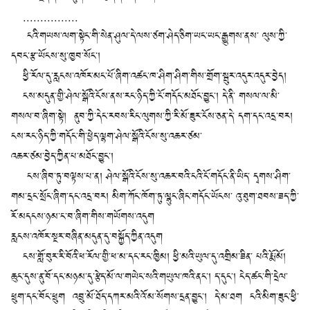
................
ངའི་གཡས་ལག་སྟེང་གི་སེན་ཤུལ་དེ་ལས་ཙག་ཤེད་ཅིག་ཡང་ཡང་རྒྱུགས་ནས་ ལུས་ཀྱི་
དབང་རྩ་ཡོངས་སུ་ཁྱབ་སོང་།
ཕྱི་རོལ་དུ་རླངས་འཁོར་མང་པོ་ཞིག་འཚང་ཁ་ཤིག་ཤིག་གིས་གྲོག་སྦུར་འདུར་འདུར་བྱེད།
ངས་མདུན་གྱི་ཤེལ་སྒོའི་ངོས་ནས་རང་ཉིད་ཀྱི་ངོ་གདོང་མཐོང་བྱུང་། དེ་ནི་ གསལ་ལ་མི་
གསལ་བ་ཞིག་སྟེ། ནུབ་ཀྱི་དེང་རབས་རིང་ལུགས་ཀྱི་རི་མོ་ཟུར་ངོས་ཅན་དེ་ དག་དང་འདྲ་བར།
ངས་རང་ཉིད་ཀྱི་གདོང་གི་ཕྱེད་ལྷག་ཤེལ་སྒོའི་ངོས་སུ་འཆར་ཙམ་
འཆར་ཙམ་བྱེད་ཀྱིན་པ་མཐོང་བྱུང་།
ངས་ཞིབ་ཏུ་བལྟས་པ་ན། ཤེལ་སྒོའི་ངོས་སུ་འཆར་བའི་ངའི་ངོ་གདོང་ནི་ཡིད་ དྭགས་ཤིག་
གམ་དྲང་སྲོང་ཞིག་དང་འདྲ་བར། མིག་ཀོང་ཁོག་ཏུ་ལྷུང་ཞིང་གདོང་ཡོངས་ འུ་ཐུག་ཐབས་ཟད་ཀྱི་
རོ་མདངས་ཉམ་ང་བ་ཞིག་གིས་གཡོགས་འདུག
རླངས་འཁོར་སྔར་བཞིན་མདུན་དུ་བསྐྱོད་ཀྱིན་འདུག
ངས་གློ་བུར་རི་བོའི་ཕ་རོལ་གྱི་ཕ་མ་དང་རང་ཁྱིམ། ཕྱི་མའི་ཡུལ་དུ་འགྲིམ་ཟིན་ པའི་རྨོ་མོ།
ཆུང་དུས་ནུ་བོ་དང་མཉམ་དུ་རྩེད་མོ་ལ་གཡེང་སའི་གཡུལ་ཁའི་ནང་། ད་དུང་། ངེད་ཚང་གི་དྲེལ་
ཕྲུག་དང་བོང་ཕྲུག འབྲུ་མོ་ཐོད་དཀར་མའི་འོ་མ་སོགས་དྲན་བྱུང་། དེ་མ་ཐག ངའི་མིག་ཟུང་ཕྱི་