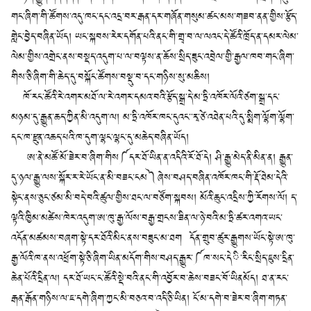
གང་ཞིག་གི་ཚོགས་འདུ་ཁང་དང་འདྲ་བར་རྒན་དར་གཞོན་གསུམ་ཚང་མས་གཟབ་ནན་གྱིས་རྩོད་
གླེང་བྱེད་བཞིན་ཡོད། ཡང་སྐབས་རེར་དགོན་པའི་ནང་གི་གྲྭ་བ་ལ་ལའང་དེ་ཚོའི་ཁྲོད་ན་དམར་ལེམ་
ལེམ་གྱིས་འགྲེང་ནས་བསྡད་འདུག་པ་ལ་བལྟས་ན་ཆོས་སྲིད་ཟུང་འབྲེལ་གྱི་རྒྱལ་ཁབ་གང་ཞིག་
གིས་ཅི་ཞིག་གི་ཆེད་དུ་བསྐོང་ཚོགས་བསྡུ་བ་དང་གཉིས་སུ་མཆིས།
ཁོ་རང་ཚོའི་རེ་འགར་མཐོ་ལ་རེ་འགར་དམའ་བའི་རྩོད་སྒྲ་དེ་མ་ཏྲི་འཁོར་ལོའི་ཙག་སྒྲ་དང་
མཉམ་དུ་རྒྱུན་ཆད་ཀྱིན་མི་འདུག་ལ། མ་ཏྲི་འཁོར་ཁང་དུའང་་རྭ་ཙེ་འཐེན་པའི་དུ་སྨིག་ལྷོག་ལྷོག་
དང་ཁ་རྫུན་འཆད་པའི་ཁ་དུག་ལྷང་ལྷང་དུ་མཆེད་བཞིན་ཡོད།
ཨ་ནེ་མཚོ་མོ་ཟེར་བ་ཞིག་གིས༼དར་ཐོ་ཡིན་ན་འདིའི་རོ་ཐོ་དེ། ཤི་རྒྱུ་མེད་ནི་མིན་ན། རྒྱུན་
དུ་ཉལ་རྒྱུ་ལས་སྐོར་ར་རེ་ཡོང་ན་མི་བཟང་ངམ༽ཞེས་བཤད་བཞིན་འཁོར་ཁང་གི་རྡོ་ཐེམ་དེའི་
སྟེང་ནས་ཅུང་ཙམ་མི་བདེ་བའི་ཚུལ་གྱིས་ཐང་ལ་བཙོག་སྐབས། མོའི་ཆུང་འདྲིས་ཀྱི་རོགས་ལོ། ད་
ལྟའི་ཁྱིམ་མཚེས་ཁེར་འདུག་ཨ་ཁུ་རྒྱ་ལོས་བརྒྱ་གྲངས་ཟིན་ལ་ཉེ་བའི་མ་ཏྲི་ཚར་འགའ་ཡང་
འདོན་མཚམས་བཞག་སྟེ་དར་ཐོའི་མིང་ནས་བཟུང་མ་ཐག དོན་གྲུབ་ཚུར་རྒྱུགས་ཡོང་སྟེ་ཨ་ཁུ་
རྒྱ་ལོའི་ཁ་ནས་འཕྲོག་སྟེ་ཅི་ཞིག་ཡིན་མདོག་གིས་བཤད་རྒྱུར་༼ཁ་སང་དེི་རིང་སྲིད་ཇུས་དྲིན་
ཆེན་པོའི་དྲིན་ལ། དར་ཐོ་ཡང་ང་ཚོའི་སྡེ་བའི་ནང་གི་འབྱོར་བ་ཆེས་བཟང་བོ་ཡིནམོད། ཐ་ན་རང་
རྒན་རྒོན་གཉིས་ལ་ཇ་དགེ་ཞིག་ཀྱང་མི་བཅའ་བ་འདི་ཅི་ཡིན། ངོ་མ་དགེ་བ་ཟེར་བ་ཞིག་གཏན་