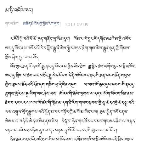
མ་ཏྲི་འཁོར་ཁང་།
གངས་ཐིག
མཆོད་མེ་བོད་ཀྱི་རྩོམ་རིག་དྲ་བ།
2013-09-09
ང་ཚོའི་སྡེ་བའི་ཕོ་མོ་རྒན་གཞོན་སུ་ཡིན་རུང་། ཁོམ་པ་རེ་བྱུང་ཚེ་དགོན་མཐའི་མ་ཏྲི་འཁོར་
ཁང་དུ་སོང་ནས་འཁོར་ལོ་རེ་བསྐོར་རྒྱུ་ནི་ཆེས་སྤྱིར་བཏང་ཞིག་གམ་ཆེས་རྒྱུན་ལྡན་གྱི་གོམས་
སྲོལ་ཞིག་ཏུ་ཆགས་ཡོད།
འོན་ཀྱང་རྒན་པོ་དར་ཐོ་རྒྱ་ནང་དུ་སོང་ནས་ཕྱིར་ཡོང་རྗེས། ཟླ་ཕྱེད་ཙམ་འགོར་རུང་མ་ཏྲི་འཁོར་
ཁང་་དུ་གྲིབ་མ་ཙམ་ཡང་མཐོང་རྒྱུ་མེད་སོང་བ་དེ་ནི་འཁོར་ཁང་ནང་གི་རྒན་དར་གཞོན་གསུམ་
གྱིས་རྩད་མ་ཆོད་པའི་དོན་དག་གཅིག་པུ་དེ་ཡིན་འདུག ལ་ལས་ཁོ་ཆུང་དུས་དམག་གི་ནང་དུ་
ཞུགས་མྱོང་ལ་རྒྱ་ཡིག་ཡང་ཤེས་པས། ཁོ་རང་གི་ཆོས་ལུགས་ལ་དད་པ་ལོག་སོང་བ་མིན་ནམ་
ཟེར་བ་དང་ཡང་ལ་ལས་ཁོ་ཚང་གི་སྔོན་མ་དག་ནི་རིག་གསར་སྐབས་ཀྱི་ལྷ་མེད་འདྲེ་མེད་སྨྲ་བའི་
ལས་འགུལ་ཁྲོད་རྒྱུགས་པའི་སྔོན་མ་དང་གཏོར་གྱི་མགོ་མ་ཡིན་པས། རྣམ་སྨིན་འཁོར་ནས་
སེམས་ཁ་བདེ་ཡི་མེད་པ་མིན་ནམ་ཟེར། དེ་ལྟར་ ཉིན་གང་བོར་ཡར་མར་གང་མང་ཞིག་ལ་བསྙད་
བཏགས་པའི་མཐར་ཉི་མ་ནུབ་པ་དང་མཉམ་དུ་ཁོ་ཚོ་རང་རང་གི་ཡུལ་ལ་ཆས་སོང་།
ཉིན་རྒྱུན་གནད་དོན་འདི་ཐག་གིས་མ་ཆོད་པས། དགོན་མཐའི་མ་ཏྲི་འཁོར་ཁང་ནི་སྲིད་་གཞུང་