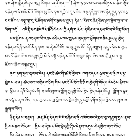
ནས་ཤེས་གྱིན་མེད་པ་འདྲ། རིགས་ངན་ནོ་གན་་་་་༽ཞེས་ཧ་ཅང་མ་དགའ་བའི་ཉམས་ཞིག་སྟོན་
བཞིན་ཨ་ནེ་མཚོ་མོའི་ལོགས་སུ་སོང་ནས་དཀྱིལ་གྲུང་གིས་བསྡད་དེ་སླར་ཡང་ཉིན་རྒྱུན་དང་འདྲ་
བར་ཚོགས་བསྡུ་ལྟ་བུ་དེ་ཚོགས་མགོ་བརྩམས་བྱུང་། དེ་ནས་རིམ་བཞིན་ཉི་མ་ནུབ་རྗེས་ཡུལ་ལ་
ལོག་འགྲོ འདི་ནི་ད་གཟོད་ཁོང་ཚོའི་སེམས་ཀྱི་དགེ་བ་ངོ་མ་དེ་ཡིན་ལ་དད་པ་ངོ་མ་དེ་ཡིན་སོང་།
ཕར་ཕྱོགས་ན་འཐད་ལ་མི་འཐད་པའི་ངང་ཁང་ཀླད་ལ་བུད་ནས་ཕྱོགས་བཞིར་རྒྱང་ལྟ་བྱེད་
བཞིན་པ་དེ་ནི་དར་ཐོ་མིན་ནམ། ཨ་ནེ་མཚོ་མོ། ཨ་ཁུ་རྒྱལ་ལོ། དོན་འགྲུབ། ད་དུང་དེ་ལས་ཀྱང་
མང་པོ་ཞིག་གིས་ཁང་ཀླད་ཀྱི་མི་དེར་ལྟ་བཞིན་མགོ་བོ་གཡུག་ཞིང་་ཡིད་ཕམ་གྱི་རྣམ་པ་སྣ་
ཚོགས་ཞིག་བསྟན་བྱུང་།
ཏག་ཏག་དུས་སྐབས་དེར། དར་ཐོ་ཚང་གི་ཚ་བོ་བྱིས་པ་འགའ་དང་མཉམ་དུ་མ་ཏྲི་ཁང་དུ་
སླེབས་པ་ན། ཚང་མས་མགྲིན་གཅིག་གིས་དར་ཐོ་རོ་ཐོས་ཅི་ཞིག་བྱེད་གི་ཡོད་པ་རེད་ཅེས་དྲིས་པ་
ན། བྱིས་པ་དེའི་ངེད་ཚང་གི་ཨ་ཕའི་ཡུལ་ན་གློག་ཀླད་ཀྱི་རོལ་རྩེད་་རྩེད་བཞིན་ཡོད། གློག་བརྙན་
ལ་བལྟས་ནས་ཡོད། ངས་ཀྱང་ལས་བྱ་བྲིས་ཚར་རྗེས་རྩེད་དུ་འགྲོ་དགོས་ཞེས་ཕྱིར་རང་ཡུལ་ལ་
རྒྱུགས་སོང་།
ཉིན་དེ་ནས་བཟུང་། རྒན་རྒོན་དེ་དག་རེ་རེ་བཞིན་མ་ཏྲི་འཁོར་ཁང་དེ་ནས་སྔ་གཞུག་བྱས་ནས་
ཕྱི་མར་ཆས་སོང་ལ། བྱིས་པ་དེ་ཨང་རོལ་རྩེད་གྱི་ཞིང་དེ་ནས་འགུལ་མེད་ཀྱིས་ལུས་སོང་།
ཉིན་དེ་ནས་བཟུང་། སྟོབས་ཆེ་བའི་བ་གནའ་བོའི་མི་རིགས་ཤིག་གི་ལུས་ཟུངས་ཟད་ལ།