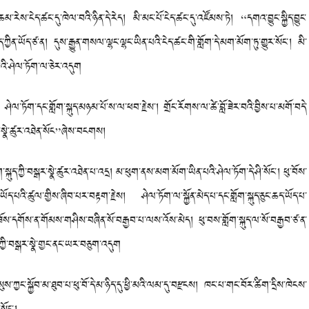
ེད་ཚང་དུ་ཁེལ་བའི་ཉིན་དེ་རེད། མི་མང་པོ་ངེད་ཚང་དུ་འཛོམས་ཏེ། “དགའ་བྱུང་སྐྱིད་བྱུང་
་ཡོད་ཙ་ན། དུས་རྒྱུན་གསལ་ལྷང་ལྷང་ཡིན་པའི་ངེད་ཚང་གི་གློག་དེ་མག་མོག་ཏུ་གྱུར་སོང་། མི་
ི་ཤེལ་ཏོག་ལ་ཅེར་འདུག
་ཏོག་དང་གློག་སྐུད་མཉམ་པོ་ས་ལ་ཕབ་རྗེས་། གྲོང་རོགས་ལ་ཚེ་བློ་ཟེར་བའི་བྱིས་པ་མགོ་བདེ་
ྒར་སྣེ་ཚུར་འཐེན་སོང”ཞེས་བངགས།
ུད་ཀྱི་བསྒར་སྣེ་ཚུར་འཐེན་པ་འདྲ། མ་ཕུག་ནས་མག་མོག་ཡིན་པའི་ཤེལ་ཏོག་དེ་ཤི་སོང་། ཕུ་བོས་
་ཡོད་པའི་ཚུལ་གྱིས་ཞིབ་པར་བརྟག་རྗེས། ཤེལ་ཏོག་ལ་སྐྱོན་མེད་པ་དང་གློག་སྐུད་ཅུང་ཆད་ཡོད་པ་
ཟོས་དགོས་ན་གོམས་གཤིས་བཞིན་སོ་བརྒྱབ་པ་ལས་འོས་མེད། ཕུ་བས་གློག་སྐུད་ལ་སོ་བརྒྱབ་ཙ་ན་
ད་ཀྱི་བསྒར་སྣེ་གྱང་ནང་ཡར་བཅུག་འདུག
སྐྱོབ་མ་ཐུབ་པ་ཕུ་བོ་དེ་མ་ཉིད་དུ་ཕྱི་མའི་ལམ་དུ་བརྫངས། ཁང་པ་གང་བོར་ཚིག་དྲིས་ཁེངས་