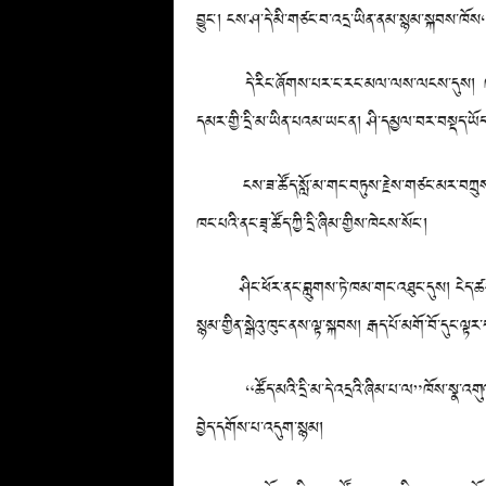
བྱུང་། ངས་ཤ་དེ་མི་གཙང་བ་འདྲ་ཡིན་ནམ་སྙམ་སྐབས་ཁོས“ཤ་
དེ་རིང་ཞོགས་པར་ང་རང་མལ་ལས་ལངས་དུས། ཁང་པའི་ནང་ཚ
དམར་གྱི་དྲི་མ་ཡིན་པའམ་ཡང་ན། ཤི་དམྱལ་བར་བསྡད་ཡོད་པ
ངས་ཟ་ཚོད་སློ་མ་གང་བཏུས་རྗེས་གཙང་མར་བཀྲུས། 
ཁང་པའི་ནང་ཟྭ་ཚོད་ཀྱི་དྲི་ཞིམ་གྱིས་ཁེངས་སོང་།
ཤིང་ཕོར་ནང་བླུགས་ཏེ་ཁམ་གང་འཐུང་དུས། ངེད་ཚང་གི་རྒྱབ་ས
སྙམ་གྱིན་སྒེའུ་ཁུང་ནས་ལྟ་སྐབས། རྒད་པོ་མགོ་བོ་དུང་ལ
“ཚོད་མའི་དྲི་མ་དེ་འདྲའི་ཞིམ་པ་ལ”ཁོས་སྣ་འགུལ་གྱིན
བྱེད་དགོས་པ་འདུག་སྙམ།