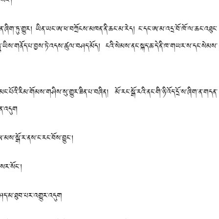
སོང་།
ག་ཏུ་གྱུར། ཡིན་ཡང་ཨ་ཕ་བཀྲོངས་མཁན་ནི་ཆང་མ་རེད། ང་དང་ཨ་མ་འདྲ་བོ་ཁོ་ལ་ཆང་འཐུང་
ཀླུ་ཡིས་གནོད་པ་བྱས་ཏེ་འདས་ཚུལ་བཤད་མོད། ངའི་སེམས་ནང་སྐད་ཆ་དེ་ནི་ཁ་གཡར་ས་དང་སེམས་
པོའི་རིམ་གོམས་གཤིས་སུ་གྱུར་ཟིན་པ་བཞིན། མོ་རང་སྒོ་རའི་ནང་གི་ཉི་འོད་དྲོ་ས་ཞིག་ན་གདན་
ིན་འདུག
ས་སྒོ་ར་ནས་ང་རང་བོས་བྱུང་།
ར་སོང་།
་མ་ཐུབ་པར་འགྱུར་འདུག