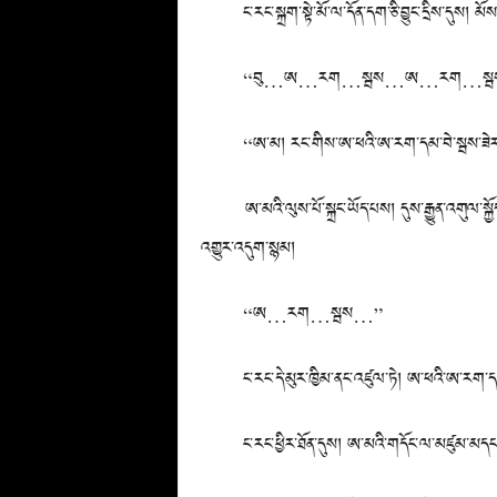
ང་རང་སྐྲག་སྟེ་མོ་ལ་དོན་དག་ཅི་བྱུང་དྲིས་དུས། མོས
“བུ…ཨ…རག…སྦས…ཨ…རག…སྦ
“ཨ་མ། རང་གིས་ཨ་ཕའི་ཨ་རག་དམ་བེ་སྦས་ཟེར་གྱི་ཡ
ཨ་མའི་ལུས་པོ་སྐྲང་ཡོད་པས། དུས་རྒྱུན་འགུལ་སྐྱོད་བྱེ
འགྱུར་འདུག་སྙམ།
“ཨ…རག…སྦས…”
ང་རང་དེ་མུར་ཁྱིམ་ནང་འཛུལ་ཏེ། ཨ་ཕའི་ཨ་རག་དམ་བེ་
ང་རང་ཕྱིར་ཐོན་དུས། ཨ་མའི་གདོང་ལ་མཛུམ་མདངས་ཡ