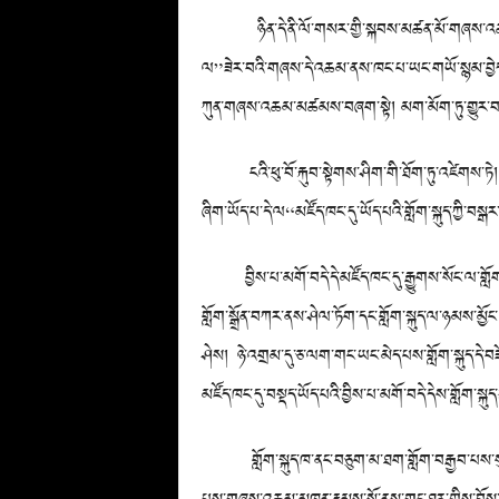
ཉིན་དེ་ནི་ལོ་གསར་གྱི་སྐབས་མཚན་མོ་གཞས་འཆམ་རེས་ང
ལ”ཟེར་བའི་གཞས་དེ་འཆམ་ནས་ཁང་པ་ཡང་གཡོ་སྙམ་བྱེད་ཀྱིན
ཀུན་གཞས་འཆམ་མཚམས་བཞག་སྟེ། མག་མོག་ཏུ་གྱུར་བའ
ངའི་ཕུ་བོ་རྐུབ་སྟེགས་ཤིག་གི་ཐོག་ཏུ་འཛེགས་ཏེ། ཤེལ
ཞིག་ཡོད་པ་དེ་ལ“མཛོད་ཁང་དུ་ཡོད་པའི་གློག་སྐུད་ཀྱི་བས
བྱིས་པ་མགོ་བདེ་དེ་མཛོད་ཁང་དུ་རྒྱུགས་སོང་ལ་གློག་སྐ
གློག་སྒྲོན་བཀར་ནས་ཤེལ་ཏོག་དང་གློག་སྐུད་ལ་ཉམས་མྱོང
ཤེས། ཉེ་འགྲམ་དུ་ཅ་ལག་གང་ཡང་མེད་པས་གློག་སྐུད་དེ་བ
མཛོད་ཁང་དུ་བསྡད་ཡོད་པའི་བྱིས་པ་མགོ་བདེ་དེས་གློག་སྐུ
གློག་སྐུད་ཁ་ནང་བཅུག་མ་ཐག་གློག་བརྒྱབ་པས་སུས་ཀྱང་