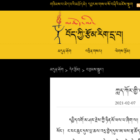
གཟིམས་པ་མེད་པའི་མཆོད་མེ། དབྱངས་གསལ་སོ་བཞིའི་མཛེས་སྡུག
མདུན་ཤོག
འཕྲིན་གསར།
ལེགས་རྩོམ།
མདུན་ཤོག
>
དེང་རྩོམ།
>
བརྩམས་སྒྲུང་།
ཀླད་ཀོར་ག
2021-02-07
དཔྱིད་འགོ་མ་ཤར་རྗེས་ཀྱི་ཉིན་མོ་ཕལ་པ་ཞིག་ལ། ངས་
སོང་། ང་རང་ཆུང་དུས་པྲ་ཆལ་འདྲ་བྱེད་དུས་ཨ་ཕས་ཟྭ་ཚོད་སྡ