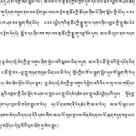
་དུ་ཤི་མི་འགྲོ་ཨང་སྙམ་འོང་། ཨ་ཕས་ང་ལ་ཟྭ་ཚོད་ཀྱིས་བྲབ་དུས་དེར་ཕལ་ཆེར་དབྱར་ཁ་ཤར་ཟིན།
ྨྱུ་གུ་དེ་དག་བཏུས་ནས་མར་རྡོག་ཅུང་འཕངས་རྗེས་ཟྭ་ཚོད་ཀྱི་ཚོད་མ་ཞིམ་པོ་ཞིག་སྐོལ་གྱི་ཡོད། ང་རང་
ཤར་བར་སྐྲག་གིན་ཡོད། ང་རང་དཔྱིད་ཀའི་ཟྭ་ཚོད་ཀྱི་སྨྱུ་གུ་ལ་དགའ་ཞིང་དབྱར་གྱི་སྤུ་ཟེང་ངེར་
རྐང་རྗེས་དེད་དེ། སྒོ་ར་དང་ཞིང་ཁར་གང་སར་ཟྭ་ཚོད་ཀྱི་སྨྱུ་གུ་འཐུ་སོང་དུས། ཨ་ཕ་མི་ཡུལ་ནས་འདས་
ེ་མེད་ཀྱི་བྱ་འགུལ་ཞིག་སྤེལ་བའི་སྐབས་ཡིན་འདུག ཨ་ཕ་ནི་ང་ཚོ་སྡེ་བའི་སྡེ་དཔོན་ཡིན་
ང་ཚོ་སྡེ་བར“ལྷ་ཀླུ་གཉན་གསུམ་ཡིན་ཡང་མི་རེད། ཁྱོད་ཀྱིས་ཁོ་ལ་སྐྲག་སློང་དུས་ཁོ་སྐྲག་གི་རེད།
ི་རེད”ཅེས་ཟེར་སྲོལ་ཡོད་པ་ལྟར། ལྷ་མེད་འདྲེ་མེད་ཀྱི་བྱ་འགུལ་དེ་སྤེལ་བའི་རིང་ལ་སུ་ལའང་གནོད་པ་
ི་འགྲམ་གྱི་ཤིང་སྡོང་ཁ་ཤས་ལ་སླར་ཡང་ཀླུ་ཡོད་རེད་ཟེར་ནས་ཀླུ་མཆོད་བྱེད་པའི་དུས། སྔོན་བྱ་
ེ་བ་དང་ལུས་མི་བདེ་བ་བྱུང་བ་རེད། དང་པོ་ན་མཁན་ནི་ངེད་ཚང་གི་ཨ་མ་རེད། ཨ་མ་ལོ་ཆུང་ཡང་
ོས་ཐབས་མེད་པའི་ནད་ངན་དེའི་དབང་གིས་ཨ་མ་ལོ་སུམ་ཅུ་ལས་སོན་མེད་ནའང་ལོ་རྒན་བདུན་བཅུ་ཡལ་
ནོད་པ་དེ་ཕུ་བོའི་ལུས་ཐོག་ཏུ་ཁེལ་བྱུང་།