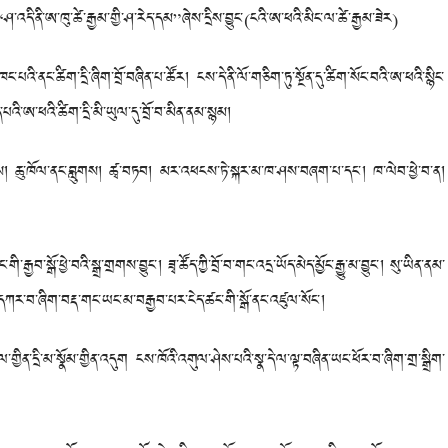
འདི་ནི་ཨ་ཁུ་ཚེ་རྒྱམ་གྱི་ཤ་རེད་དམ”ཞེས་དྲིས་བྱུང་(ངའི་ཨ་ཕའི་མིང་ལ་ཚེ་རྒྱམ་ཟེར)
ིག་དྲི་ཞིག་བྲོ་བཞིན་པ་ཚོར། ངས་དེ་ནི་ལོ་གཅིག་ཏུ་སྔོན་དུ་ཚིག་སོང་བའི་ཨ་ཕའི་སྙིང་
འི་ཨ་ཕའི་ཚིག་དྲི་མི་ཡུལ་དུ་བྲོ་བ་མིན་ནམ་སྙམ།
ཆུ་ཁོལ་ནང་བླུགས། ཚྭ་བཏབ། མར་འཕངས་ཏེ་སྐར་མ་ཁ་ཤས་བཞག་པ་དང་། ཁ་ལེབ་ཕྱེ་བ་ན།
ྒོ་ཕྱེ་བའི་སྒྲ་གྲགས་བྱུང་། ཟྭ་ཚོད་ཀྱི་བྲོ་བ་གང་འདྲ་ཡོད་མེད་མྱོང་རྒྱུ་མ་བྱུང་། སུ་ཡིན་ནམ་
ྟར་དཀར་བ་ཞིག་བརྡ་གང་ཡང་མ་བརྒྱབ་པར་ངེད་ཚང་གི་སྒོ་ནང་འཛུལ་སོང་།
་དྲི་མ་སྣོམ་གྱིན་འདུག ངས་ཁོའི་འགུལ་ཤེས་པའི་སྣ་དེ་ལ་ལྟ་བཞིན་ཡང་ཕོར་བ་ཞིག་གྲ་སྒྲིག་