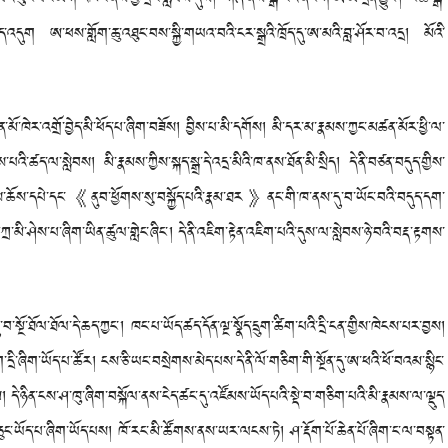
་འདུག ཨ་ཕས་གློག་ཆུ་འཐུང་བས་སྐྱི་གཡའ་བའི་ངར་སྒྲའི་ཁྲོད་དུ་ཨ་མའི་བླ་ཤོར་བ་འདྲ། མོའི་
ཁེར་འགྲོ་བྱེད་མི་ཕོད་པ་ཞིག་བཟོས། བྱིས་པ་མི་དགོས། མི་དར་མ་རྣམས་ཀྱང་མཚན་མོར་ཕྱི་ལ་
ི་ཚད་ལ་སླེབས། མི་རྣམས་ཀྱིས་སྐད་སྒྲ་དེ་འདྲ་མིའི་ཁ་ནས་ཐོན་མི་སྲིད། དེ་ནི་བཙན་བདུད་གྱིས་
་ཚོས་ཆོས་དཔེ་དང་《ནུབ་ཕྱོགས་སུ་བསྐྱོད་པའི་རྣམ་ཐར》ནང་གི་ཁ་ནས་དུ་བ་ཡོང་བའི་བདུད་དག་
ྲ་མི་ཤེས་པ་ཞིག་ཡིན་ཚུལ་གླེང་ཞིང་། དེ་ནི་འཇིག་རྟེན་འཇིག་པའི་དུས་ལ་སླེབས་ཉེ་བའི་བརྡ་རྟགས་
ོ་ཐོལ་ཐོལ་དེ་ཆད་ཀྱང་། ཁང་པ་ཡོད་ཚད་དོན་ལྔ་སྣོད་དྲུག་ཚིག་པའི་དྲི་ངན་གྱིས་ཁེངས་པར་བྱས།
དྲི་ཞིག་ཡོད་པ་ཚོར། ངས་ཅི་ཡང་བསྲེགས་མེད་པས་དེ་ནི་ལོ་གཅིག་གི་སྔོན་དུ་ཨ་ཕའི་ཕོ་བའམ་སྙིང་
། དེ་ཉིན་ངས་ཤ་ཁུ་ཞིག་བསྐོལ་ནས་ངེད་ཚང་དུ་འཛོམས་ཡོད་པའི་སྡེ་བ་གཅིག་པའི་མི་རྣམས་ལ་ལྡུད་
ྱོན་ཅུང་ཡོད་པ་ཞིག་ཡོད་པས། ཁོ་རང་མི་ཚོགས་ནས་ཡར་ལངས་ཏེ། ཤ་རྡོག་པོ་ཆེན་པོ་ཞིག་ང་ལ་བསྟན་