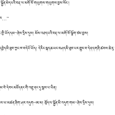
་སྐྱོན་མེད་པའི་བརྡ་ལ་མགོ་བོ་གཡུགས་གཡུགས་བྱས་སོང་།
ས…”
ོད་དམ”ཞེས་དྲིས་དུས། མོས་འཐད་པའི་བརྡ་ལ་མགོ་བོ་ལྕོག་ཙམ་བྱས།
ད་མི་ཐུབ་ཀྱང་ཁ་བདེ་པོ་ཡོད། དེ་རིང་སྐད་ཆ་ཡང་བཤད་མི་ཐུབ་པར་གྱུར་བ་དེ་ནད་གཞི་ཚབས་ཆེ་རུ་
དེ་བང་མཛོད་ནང་གི་འབྲུ་ནང་དུ་སྦས་པ་ཡིན།
་མཚན་ཞིག་ཤར་འདུག“ཨ་མ། ཁྱོད་ལ་སྐྱོན་མི་འདུག་གམ”ཞེས་དྲིས་དུས།