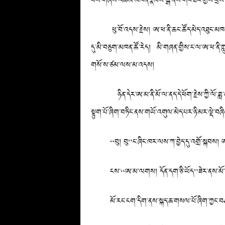
པས་གཞས་འཆམ་མཁན་རྣམས་སྒོ་ནས་གང་ཐར་གྱིས་བྲོས་
ཕུ་བོ་འདས་རྗེས། ཨ་ཕ་ནི་ཆང་ཚོད་མེད་འཐུང་མཁན་ཞི
དུ་མི་བཅུག་མཁན་ཚོ་རེད། མི་གཞན་གྱིས་ང་ལ་ཨ་ཕ་ནི་
གསོ་ས་ཙམ་ལས་མ་འདས།
ཉིན་དེར་ཨ་མ་ནི་མོ་ལ་ནད་དེ་ཕོག་རྗེས་ཀྱི་ལོ་ཟླ་མང་
སྟུག་པོ་ཞིག་བཏིང་ནས་གཡོ་འགུལ་མེད་པར་ཉི་མར་ལྡེ་བཞ
“བུ། བུ”ང་ཞིང་ཁར་ལས་ཀ་བྱེད་དུ་འགྲོ་སྐབས། ཨ་མ
ངས་“ཨ་མ་ལགས། དོན་དག་ཅི་ཡོད”ཟེར་ནས་མོ་ས
མོ་རང་ངག་དིག་ནས་སྐད་ཆ་གསལ་པོ་ཞིག་ཀྱང་བཤད