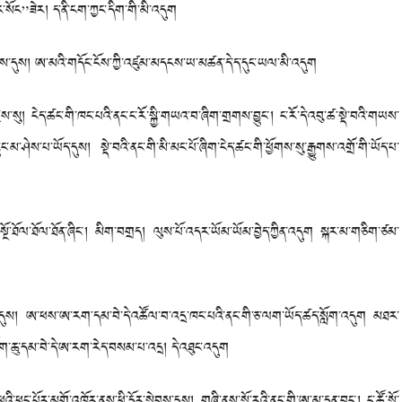
ང”ཟེར། ད་ནི་ངག་ཀྱང་དིག་གི་མི་འདུག
་དུས། ཨ་མའི་གདོང་ངོས་ཀྱི་འཛུམ་མདངས་ཡ་མཚན་དེ་ད་དུང་ཡལ་མི་འདུག
ད་ཚང་གི་ཁང་པའི་ནང་ང་རོ་སྐྱི་གཡའ་བ་ཞིག་གྲགས་བྱུང་། ང་རོ་དེ་འབུ་ཚ་སྡེ་བའི་གཡས་
་མ་ཤེས་པ་ཡོད་དུས། སྡེ་བའི་ནང་གི་མི་མང་པོ་ཞིག་ངེད་ཚང་གི་ཕྱོགས་སུ་རྒྱུགས་འགྲོ་གི་ཡོད་པ་
ོལ་ཐོལ་ཐོན་ཞིང་། མིག་བགྲད། ལུས་པོ་འདར་ཡོམ་ཡོམ་བྱེད་ཀྱིན་འདུག སྐར་མ་གཅིག་ཙམ་
ས། ཨ་ཕས་ཨ་རག་དམ་བེ་དེ་འཚོལ་བ་འདྲ་ཁང་པའི་ནང་གི་ཅ་ལག་ཡོད་ཚད་སློག་འདུག མཐར་
་གློག་ཆུ་དམ་བེ་དེ་ཨ་རག་རེད་བསམ་པ་འདྲ། དེ་འཐུང་འདུག
ུང་པོར་མགོ་འཁོར་ནས་ཕྱི་དྲོར་སླེབས་དུས། གཞི་ནས་སྒོ་རའི་ནང་གི་ཨ་མ་དྲན་བྱུང་། ང་ཚོ་སྒོ་