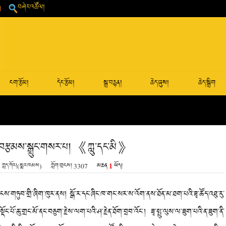
བཤེར་འཚོལ།
ངག་རྩོམ།
དེང་རྩོམ།
སྒྲ་བརྙན།
ཆེད་ཞུས།
ཆེད་སྒྲིག
ྱི་བརྩམས་སྒྲུང་གསར་པ། 《ཀླུ་དང་མི》
1
ཀླད་ཀོར།(སྨར་ཁམས)
ཀློག་གྲངས།
3307
མཆན
ཡོད།
གཏུབ་གྲི་ཞིག་ཁུར་ནས། སྒོ་ར་དང་ཞིང་ཁ་གང་སར་ས་འོག་ནས་ཐོན་མ་ཐག་པའི་ཟྭ་ཚོད་འཐུ་རུ་
ོང་པོ་ཆུ་གྲང་མོ་ནང་བཅུག་རྗེས་ལག་པའི་ཤ་རྗེན་ཐོག་བྲབ་འོང་། ཟྭ་སྤུ་ལུས་ལ་ཟུག་པའི་ན་ཟུག་ནི་