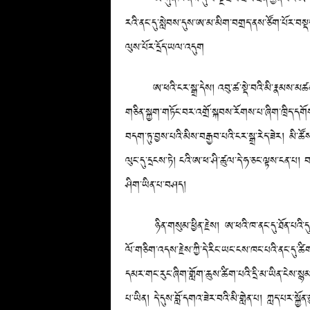
རའི་ནང་དུ་སླེབས་དུས་ཨ་མ་མིག་བགྲད་ནས་ཙོག་པོར་བསྡད
ལུས་པོར་དྲོད་ཡལ་འདུག
ཨ་ཕའི་ངར་སྒྲ་དེས། འབུ་ཚ་སྡེ་བའི་མི་རྣམས་མཚན་མོ་
གཅིན་སྐྱག་གཏོང་བར་འགྲོ་སྐབས་རོགས་པ་ཞིག་ཁྲིད་དགོས་པའ
བདག་ཏུ་བྱས་པའི་མིས་བརྒྱབ་པའི་ངར་སྒྲ་རེད་ཟེར། མི
ལུང་དུ་དྲངས་ཏེ། ངའི་ཨ་ཕ་ཤི་ཚུལ་དེ་ཧ་ཅང་ལྟས་ངན་པ། བཀ
ཤིག་ཡིན་པ་བཤད།
ཉིན་གསུམ་ཕྱིན་རྗེས། ཨ་ཕའི་ཁ་ནང་དུ་ཐོན་པའི་དུ་བ་སྔ
ལོ་གཅིག་འདས་རྗེས་ཀྱི་དེ་རིང་ཡང་ངས་ཁང་པའི་ནང་དུ་ཚིག་
དམར་གང་རུང་ཞིག་གློག་ཆུས་ཚིག་པའི་དྲི་མ་ཡིན་ངེས་སྙམ
པ་ཡིན། དེ་དུས་བློ་དགའ་ཟེར་བའི་མི་གླེན་པ། ཀླད་པར་སྐ