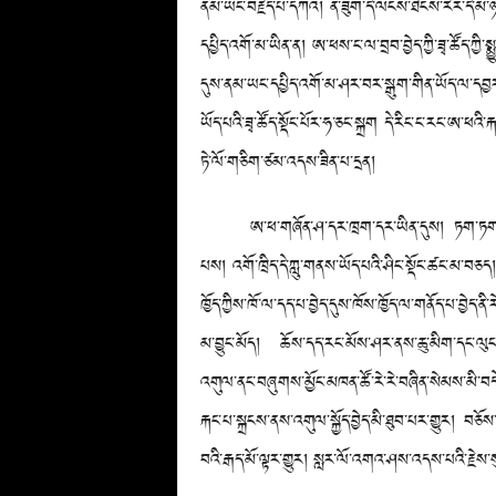
ནམ་ཡང་བརྗེད་པ་དཀའ། ན་ཟུག་དེ་ལངས་ཐེངས་རེར་དེ་མ་ཉིད
དཔྱིད་འགོ་མ་ཡིན་ན། ཨ་ཕས་ང་ལ་བྲབ་བྱེད་ཀྱི་ཟྭ་ཚོད་ཀྱི་ས
དུས་ནམ་ཡང་དཔྱིད་འགོ་མ་ཤར་བར་སྒུག་གིན་ཡོད་ལ་དབྱར་ཁ་
ཡོད་པའི་ཟྭ་ཚོད་སྡོང་པོར་ཧ་ཅང་སྐྲག དེ་རིང་ང་རང་ཨ་ཕའི་
ཏེ་ལོ་གཅིག་ཙམ་འདས་ཟིན་པ་དྲན།
ཨ་ཕ་གཞོན་ཤ་དར་ཁྲག་དར་ཡིན་དུས། ཏག་ཏག་ལྷ་མེད་འདྲ
པས། འགོ་ཁྲིད་དེ་ཀླུ་གནས་ཡོད་པའི་ཤིང་སྡོང་ཚང་མ་བཅད། 
ཁྱོད་ཀྱིས་ཁོ་ལ་དད་པ་བྱེད་དུས་ཁོས་ཁྱོད་ལ་གནོད་པ་བྱེད་ན
མ་བྱུང་མོད། ཆོས་དད་རང་མོས་ཤར་ནས་ཆུ་མིག་དང་ལུང་ཆུའ
འགུལ་ནང་བཞུགས་མྱོང་མཁན་ཚོ་རེ་རེ་བཞིན་སེམས་མི་བད
རྐང་པ་སྐྲངས་ནས་འགུལ་སྐྱོད་བྱེད་མི་ཐུབ་པར་གྱུར། བཅ
བའི་རྒད་མོ་ལྟར་གྱུར། སླར་ལོ་འགའ་ཤས་འདས་པའི་རྗེས་སུ་ག