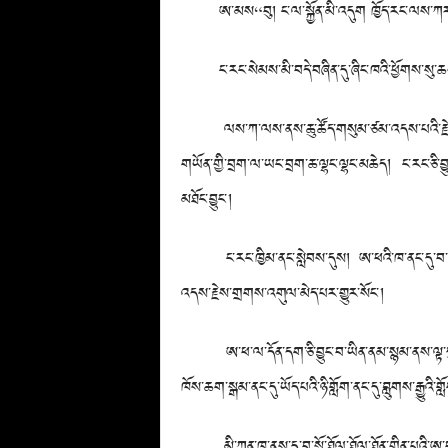
ཨ་མས“བུ། ང་ལ་སྐྱོན་མི་འདུག ཁྱོད་རང་ལས་ཀར་སོ
ང་རང་སེམས་མི་བདེ་བཞིན་དུ་ཞིང་ཁའི་ཕྱོགས་སུ་ཆས
ལས་ཀ་ལས་ནས་ཆུ་ཚོད་གསུམ་ཙམ་འདས་པའི་རྗེས་སུ། ངེ
གཡོན་གྱི་བྲག་ལ་ཡང་བྲག་ཆ་ལྷང་ལྷང་མཆེད། ང་རང་ཅི་བྱུང
མཐོང་བྱུང་།
ང་རང་ཁྱིམ་ནང་སླེབས་དུས། ཨ་ཕའི་ཁ་ནང་དུ་བ་སྔོ་ཐ
འདས་རྗེས་གྲགས་འགུལ་མེད་པར་གྱུར་སོང་།
ཨ་ཕ་ལ་དོན་དག་ཅི་བྱུང་བ་ཡིན་ནམ་སྙམ་ནས་ལྟ་དུ
ཁོས་ཆག་སྒམ་ནང་དུ་ཡོད་པའི་ཉི་གློག་ནང་དུ་བླུགས་རྒྱུའི
མི་ཀུན་ཁ་ནས་དུ་བ་སྔོ་ཐོལ་ཐོལ་ཐོན་གྱིན་པའི་ཨ་ཕའི་ཕ