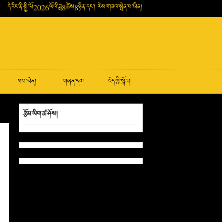
དེ་རིང་ནི་སྤྱི་ལོ2026ལོའི་ཟླ8ཚེས8ཉིན་དང་། རེས་གཟའ་སྤེན་པ་ཡིན།
ཕབ་ལེན།
གཞན་དག
ངེད་ཀྱི་སྐོར།
རྩོམ་ཡིག་ཚ་ཤོས།