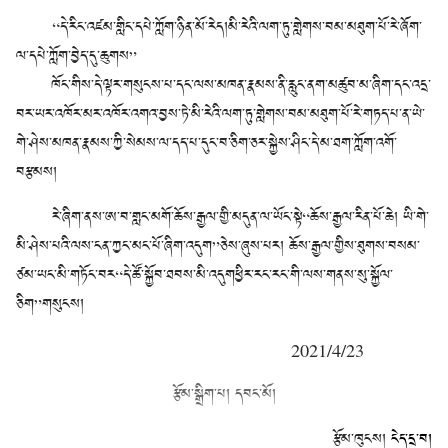
“དེ་རིང་འཛམ་གླིང་དཔེ་ཀློག་ཉིན་མོ་རེད།མི་རེའི་ལག་ཏུ་གླེགས་བམ་མཐུག་པོ་རེ་ཞོག་
ལ་དཔེ་ཀློག་བྱེད་དུ་ཆུགས”
ཁོང་གིས་དེ་ལྟར་གསུངས་པ་དང་ལས་མཁན་རྣམས་ནི་རླུང་ནག་མཚུབ་མ་ཞིག་དང་འདྲ་
བར་ཡར་འཁོར་མར་འཁོར་འགའ་བྱས་ཏེ་མི་རེའི་ལག་ཏུ་གླེགས་བམ་མཐུག་པོ་རེ་གཏད་པ་ན་ཡེ་
གེ་ཤེས་མཁན་རྣམས་ཀྱི་སེམས་ལ་དད་པ་དུང་བ་ཅིག་ཅར་སྐྱེས་ཤིང་དེ་མ་ཐག་ཀློག་འགོ་
བརྩམས།
རེ་ཞིག་ནས་ཨ་བ་གླང་མགོ་ཆོས་རྒྱལ་གྱི་མདུན་ལ་ཡོང་སྟེ“ཆོས་རྒྱལ་རིན་པོ་ཆེ། ཡི་གེ་
མི་ཤེས་པའི་ལས་ངན་ཀྱང་མང་པོ་ཞིག་འདུག”ཅེས་ཞུས་པར། ཆོས་རྒྱལ་གྱིས་ཐུགས་བསམ་
ཙམ་ཡང་མི་གཏོང་བར“དེ་ཚོ་སྐྱོབ་ཐབས་མི་འདུགཕྱིར་རང་རང་གི་ལས་གནས་སུ་སྐྱོལ་
ཅིག”གསུངས།
2021/4/23
རྩོམ་སྒྲིག་པ། དབང་མོ།
རྩོམ་ཁུངས།
ངེད་དྲ་བ།