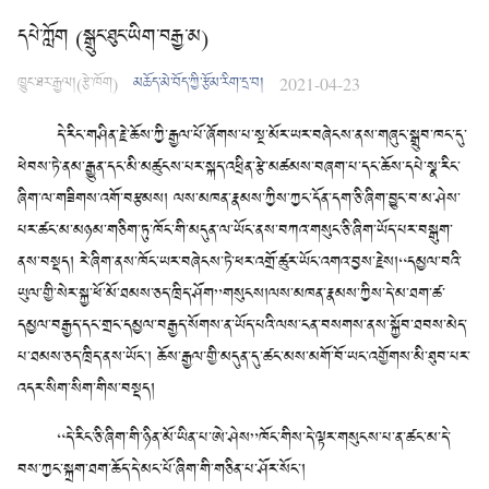
དཔེ་ཀློག (སྒྲུང་ཐུང་ཡིག་བརྒྱ་མ)
ཁྱུང་ཐར་རྒྱལ།(རྩེ་ཁོག)
མཆོད་མེ་བོད་ཀྱི་རྩོམ་རིག་དྲ་བ།
2021-04-23
དེ་རིང་གཤིན་རྗེ་ཆོས་ཀྱི་རྒྱལ་པོ་ཞོགས་པ་སྔ་མོར་ཡར་བཞེངས་ནས་གཞུང་སྒྲུབ་ཁང་དུ་
ཕེབས་ཏེ་ནམ་རྒྱུན་དང་མི་མཚུངས་པར་སྐད་འཕྲིན་རྩེ་མཚམས་བཞག་པ་དང་ཆོས་དཔེ་སྣ་རིང་
ཞིག་ལ་གཟིགས་འགོ་བརྩམས། ལས་མཁན་རྣམས་ཀྱིས་ཀྱང་དོན་དག་ཅི་ཞིག་བྱུང་བ་མ་ཤེས་
པར་ཚང་མ་མཉམ་གཅིག་ཏུ་ཁོང་གི་མདུན་ལ་ཡོང་ནས་བཀའ་གསུང་ཅི་ཞིག་ཡོད་པར་བསྒུག་
ནས་བསྡད། རེ་ཞིག་ནས་ཁོང་ཡར་བཞེངས་ཏེ་ཕར་འགྲོ་ཚུར་ཡོང་འགའ་བྱས་རྗེས།“དམྱལ་བའི་
ཡུལ་གྱི་སེར་སྐྱ་ཕོ་མོ་ཐམས་ཅད་ཁྲིད་ཤོག”གསུངས།ལས་མཁན་རྣམས་ཀྱིས་དེ་མ་ཐག་ཚ་
དམྱལ་བརྒྱད་དང་གྲང་དམྱལ་བརྒྱད་སོགས་ན་ཡོད་པའི་ལས་ངན་བསགས་ནས་སྐྱོབ་ཐབས་མེད་
པ་ཐམས་ཅད་ཁྲིད་ནས་ཡོང་། ཆོས་རྒྱལ་གྱི་མདུན་དུ་ཚང་མས་མགོ་བོ་ཡང་འགྱོགས་མི་ཐུབ་པར་
འདར་སིག་སིག་གིས་བསྡད།
“དེ་རིང་ཅི་ཞིག་གི་ཉིན་མོ་ཡིན་པ་ཨེ་ཤེས”ཁོང་གིས་དེ་ལྟར་གསུངས་པ་ན་ཚང་མ་དེ་
བས་ཀྱང་སྐྲག་ཐག་ཆོད་དེ་མང་པོ་ཞིག་གི་གཅིན་པ་ཤོར་སོང་།