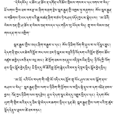
་་དེ་རེད་མོད། ང་ཚོས་ཤ་ཟོས་ན་དགོན་པའི་ཆོས་ཁྲིམས་གསར་པ་དང་འགལ་བ་རེད།་་
ཇོ་ལགས་ཀྱིས་ཐབ་ཁར་རྫ་མ་ཞིག་བཞག་རྗེས་སྐར་རྒྱན་གྱི་འགྲམ་ཏུ་བཞུགས། ཁོས་སྐར་རྒྱན་
ལ་གཟིགས་ཏེ་ཡང་དག་པའི་རྒྱུ་མཚན་ཞིག་བཙལ་ཏེ་བཤད་འདོད་ཀྱང་མ་རྙེད་པས། ་་ཨ་ཇོའི།
སེམས་ཅན་གྱི་ཤ་ཟོས་ན་སེམས་ཅན་བསད་པ་དང་གཉིས་སུ་ཡོད་མ་རེད། གྲྭ་བས་སེམས་ཅན་
གསད་ན་ག་ལ་འགྲིག་་
སྐར་རྒྱམ་གྱིས་འདང་ཞིག་བརྒྱབ་པ་དང་། ཁོས་ཉི་ཐིག་འོག་གི་རྡུལ་བ་ལ་དོ་སྣང་བྱུང་།
དེ་དག་ནི་གྲང་ངར་ཆེ་བའི་སློབ་ཁང་ལས་ཐར་ཏེ་སྐར་མ་བཅུའི་ཉི་འོད་རག་པའི་སློབ་གྲོགས་ཚོས་
འཚུབ་ཆ་བྱེད་པར་ཅི་ནས་འདྲ་ཨང་། ཚེ་སྲོག་ཐམས་ཅད་རྡུལ་འདི་ལྟར་ཡིན་སྲིད། ཉི་འོད་ཀྱི་འོག་
ནས་ལྡིང་སྐོར་བྱེད་སྲིད། ཇི་སྲིད་དུ་ཁོ་ཚོའི་བླ་སྲོག་རྙེད་པའི་བར་ཏུ་དེ་ལྟར་ལྡིང་སྐོར་བྱེད་སྲིད།
་་ཨ་ཇོ། ངའི་ངོས་བདག་གི་འབྲི་མོ་འདི་ང་རང་སློབ་གྲྭ་སོང་ཤུལ་ཨ་ཕས་ལྐོག་ནས་
བཤས་པ་རེད།་་ སྐར་རྒྱན་གྱིས་ལག་པ་ཉི་ཐིག་གི་ཕྱོགས་ལ་བསྲིང་སྟེ་རྡུལ་བ་དག་འཛིན་ཐབས་
བྱས། འོན་ཀྱང་ཉི་ཐིག་ལས་བུད་རྗེས། རྡུལ་དེ་དག་སྣང་མེད་དུ་འགྱུར་སྲིད་པ་དང་། དེ་དག་ཁོར་
ཡུག་གི་གྲིབ་མའི་ནང་དུ་ཐིམ་སྟེ་མེད་པར་ཆགས་སྲིད་པ་དྲན་ཚེ། སྐར་རྒྱན་གྱིས་ལག་པའི་ཁུ་ཚུར་
ལྷོད་དེ་རྡུལ་རྣམས་ཚེ་ཐར་བཏང་།