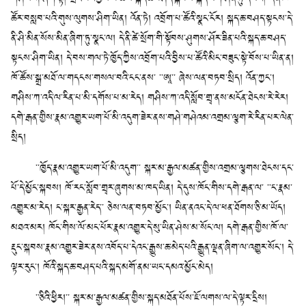
ཚོར་བསླབ་པའི་གུས་ལུགས་ཤིག་ཡིན། འོན་ཏེ། འབྲོག་པ་ཚོའི་སྣང་ངོར། སྐད་ཆ་བཤད་སྟངས་དེ་
ནི་ཤི་མིན་སོས་མིན་ཞིག་ཏུ་སྣང་ལ། དེ་ནི་ཚེ་སྲོག་གི་སྟོབས་ཤུགས་ཤོར་ཟིན་པའི་སྐད་ཆ་བཤད་
སྟངས་ཤིག་ཡིན། དེ་བས་གལ་ཏེ་ཁྱོད་ཀྱིས་འབྲོག་པའི་བྱིས་པ་ཚོའི་མིང་བཟུང་སྟེ་བོས་པ་ཡིན་ན།
ཁོ་ཚོས་སྒྲ་མཐོ་ལ་གདངས་གསལ་བའི་ངང་ནས་ ་་ཨཱ་་ ཞེས་ལན་བཏབ་སྲིད། འོན་ཀྱང་།
གཤིས་ཀ་འདི་ལ་རིན་པ་མི་དགོས་པ་མ་རེད། གཤིས་ཀ་འདི་སློབ་གྲྭ་ནས་མངོན་ཐེངས་རེ་རེར།
དགེ་རྒན་གྱིས་རྣམ་འགྱུར་ཡག་པོ་མི་འདུག་ཟེར་ནས་གཤེ་གཤེའམ་འགྲམ་ལྕག་རེ་རིན་པར་ལེན་
སྲིད།
་་ཁྱོད་རྣམ་འགྱུར་ཡག་པོ་མི་འདུག་་ སྐར་མ་རྒྱལ་མཚན་གྱིས་འགྲམ་ལྕགས་ཐེངས་དང་
པོ་དེ་མྱོང་སྐབས། ཁོ་རང་སློབ་གྲྭར་ཞུགས་མ་ཁད་ཡིན། དེ་དུས་ཁོང་གིས་དགེ་རྒན་ལ་ ་་ང་རྣམ་
འགྱུར་མ་རེད། ང་སྐར་རྒྱན་རེད་་ ཅེས་ལན་བཏབ་མྱོང་། ཡིན་ནའང་དེ་ལ་ཕན་ཐོགས་ཅི་མ་ཡོད།
མཐའ་མར། ཁོང་གིས་ལོ་མང་པོར་རྣམ་འགྱུར་དེ་སུ་ཡིན་ཤེས་མ་སོང་ལ། དགེ་རྒན་གྱིས་ཁོ་ལ་
རྡུང་སྐབས་རྣམ་འགྱུར་ཟེར་ནས་འབོད་པ་དེའང་རྒྱུས་ཆ་མེད་པའི་རྒྱུན་ལྡན་ཞིག་ལ་འགྱུར་སོང་། དེ་
ལྟར་རུང་། ཁོའི་སྐད་ཆ་བཤད་པའི་སྐད་མགོ་ནམ་ཡང་དམའ་མྱོང་མེད།
་་ཅིའི་ཕྱིར།་་ སྐར་མ་རྒྱལ་མཚན་གྱིས་སྐད་མཐོན་པོས་ཇོ་ལགས་ལ་དེ་ལྟར་དྲིས།