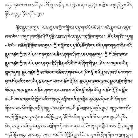
འགུག་ཉམས་ལ་མ་བཟོད་པར་ཁོ་སྔར་བཞིན་ལས་ཁུངས་ནས་ཨུ་ཚུགས་ཀྱིས་བསྡད་དེ་དུས་ཚོད་
སྟོང་ཟད་དུ་གཏོང་དགོས་བྱུང་།
སྟོན་རླུང་ལྡང་བྱུང་། ལས་ཁུངས་ཀྱི་ར་སྐོར་ནང་དུ་གར་ཡོང་མི་ཤེས་པའི་རླུང་ཡན་འཚུབ་
མས་ཁེངས་འདུག།ཡར་སྔོན་ཉི་འོད་ཀྱི་འཇམ་ཤ་དེའང་རླུང་ཡན་གྱིས་ཁུར་ནས་ཚོར་རེག་མི་འདུག།
“ཕེ་ཕེ” མཆོག་རྡོ་རྗེས་ལས་ཁུངས་ཀྱི་ར་སྐོར་ནང་དུ་ཚོད་ཚོད་མེད་པར་ཅི་དགར་གཡུག་གིན་པའི་
རླུང་འཚུབ་ཀྱི་ཨ་ལོང་ལ་གཏད་ནས་མཆིལ་ཞགས་ཤིག་འཕངས།ཆུང་དུས་ཀྱི་གོ་ཐོས་ལྟར་ན་
རླུང་འཚུབ་ཀྱི་ཨ་ལོང་དང་འཕྲད་པ་ནི་ཤི་ཟིན་པའི་མི་གེ་མོ་ཞིག་གི་རྣམ་ཤེས་ལ་འཕྲད་པ་ཡིན་
སྐད་འདུག། རླུང་འཚུབ་ཀྱི་ཨ་ལོང་ལ་མཆིལ་ཞགས་དང་མ་ཎི་བསྔོ་བ་ནི་རྣམ་ཤེས་ཞོད་འཇགས་
སུ་འགོད་པའི་ཐབས་ཡིན་སྐད་འདུག་པས།མཆོག་རྡོ་རྗེས་ཆུང་དུས་ལྟར་ད་ལྟའང་རླུང་འཚུབ་ཀྱི་ཨ་
ལོང་དང་འཕྲད་སྐབས་མཆིལ་ཞགས་འཕངས་ནས་མཎི་བསྔོ་བཞིན་ཡོད། མཆོག་རྡོ་རྗེ་ར་སྐོར་
ནང་གི་འབར་འབུར་མི་སྙོམ་པའི་ས་ཁུད་དུ་འཁྱིལ་བའི་ཆུ་འཁྱིལ་ཆུང་ཆུང་དེ་དག་གི་ཐོག་ནས་
གོམ་པ་ཡང་མོས་ལྡིང་བཞིན་གཞུང་ལས་ཐོག་ཁང་གི་སྒོ་འགྲམ་དུ་འབྱོར་བྱུང་། གཞུང་ལས་ཐོག་
ཁང་གི་སྒོ་འགྲམ་དུ་བཙུགས་པའི་སྡོང་རྒན་དེའི་སེར་ཐིག་ལྷུང་བའི་ལོ་མ་རྣམས་ཀྱང་ཚོད་ཚོད་
མེད་པར་ལྡང་བའི་རླུང་འཚུབ་ལ་འགྲོགས་ཏེ་ཡལ་ག་ནས་ས་ངོས་སུ་དལ་གྱིས་འབབ་ཀྱིན་འདུག།
“ད་ནི་སྟོན་མཇུག་ཤར་འདུག་ཨང་། ”མཆོག་རྡོ་རྗེའི་རྒྱབ་ལོགས་ནས་མི་ཞིག་གིས་ཁ་གྲག་བྱུང་།