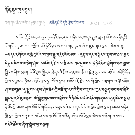
སྟོན་རླུང་ལྡང་བྱུང་།
བཀྲ་ཤིས་ཆོས་འཕེལ།(ཡུལ་ཤུལ)
མཆོད་མེ་བོད་ཀྱི་རྩོམ་རིག་དྲ་བ།
2021-12-05
མཆོག་རྡོ་རྗེ་ཁང་བ་ཆུང་ཆུང་དེའི་ནང་ནས་གཉིད་རང་སད་བརྒྱབ་བྱུང་། ཁོས་རང་ཉིད་ཀྱི་
ངོ་གདོང་དུ་ཐད་ཀར་འཕྲོས་པའི་ཉི་འོད་ལ་ལག་པ་གཏད་ནས་མིག་ཟུམ་ཟུམ་བྱས། སེམས་སུ
“མདང་དགོང་ཡང་སྒེའུ་ཡོལ་བསུམ་རྒྱུ་བརྗེད་སོང་ཨང” དྲན་པ་དང་བསྡོངས་ནས་ཁ་ནས་ཀྱང་
དེ་ལྟར་ཆིག་ལབ་ཅིག་ཤོར། མཆོག་རྡོ་རྗེ་མལ་ཁྲི་ལས་ཐང་དུ་བབས་ཏེ་ཉི་འོད་ལ་ཕྱོགས་ནས་གླལ་
སྒྱིངས་ཤིག་བྱས། ཁོའི་གླལ་སྒྱིངས་བྱེད་པའི་གྲིབ་གཟུགས་ཤིག་སྒེའུ་ཁུང་ལས་འཕྲོས་པའི་ཉི་འོད་
ཀྱིས་བསྣམས་ཏེ་མལ་ཁྲིའི་སྒང་དུ་འཕོས་བྱུང་། མཆོག་རྡོ་རྗེས་རང་གི་གྲིབ་གཟུགས་ལ་ལྟ་བཞིན་
ཤ་གནད་རྩལ་དུ་སྤྲུགས་ནས་ཤེད་ཆེན་གྱི་བཟོ་ལྟ་འགའི་གྲིབ་གཟུགས་ཀྱང་བསྟུད་མར་མལ་ཁྲིའི་
སྒང་དུ་འཕོ་རུ་བཅུག། ཁོ་སྒེའུ་ཁུང་ལས་འཕྲོས་པའི་ཉི་འོད་ལ་ངོ་གདོང་གཏད་ནས་ཡུན་རིང་བསྡད།
ཉི་འོད་ཀྱི་འཇམ་ཤས་ཁོའི་ངོ་གདོང་དང་དཔུང་བའི་ཤ་གནད་རེ་རེ་ལ་བྱིལ་བྱིལ་བྱས། འཇམ་མཉེན་
གྱི་ཕྱག་བྱིལ་བསྣམས་པའི་ནངས་སྔ་མོའི་ཉི་གཞོན་འདིས་ཁོའི་ལུས་སེམས་གཉི་ག་ལ་དགའ་
བདེའི་ཚོར་བ་ཞིག་སྐྱེས་སུ་བཅུག།