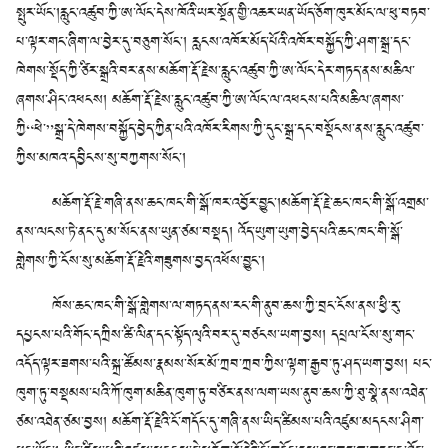
སྤུར་ཡོང་།རླུང་འཚུབ་ཀྱི་ཨ་ལོང་དེས་ཁོའི་ཡར་སྔོན་གྱི་འཆར་ཡན་ཡོད་ཅོག་ཁུར་མོང་ལ་ཕུ་བཏབ་
པ་ལྟར་གང་ཞིག་ལ་བྱེར་དུ་བཅུག་སོང་། རླངས་འཁོར་མོད་པོའི་འཁོར་བསྐྱོད་ཀྱི་ཤག་སྒྲ་དང་
ཁེགས་སྡོད་ཀྱི་ཙིར་སྒྲའི་བར་ནས་མཆོག་རྡོ་རྗེས་རླུང་འཚུབ་ཀྱི་ཨ་ལོང་དེར་གཏད་ནས་མཆིལ་
ཞགས་ཤིང་འཕངས། མཆོག་རྡོ་རྗེས་རླུང་འཚུབ་ཀྱི་ཨ་ལོང་ལ་འཕངས་པའི་མཆིལ་ཞགས་
ཀྱི“ཕེ་”སྒྲ་དེ་ཁེགས་བསྐྱོད་བྱེད་ཀྱིན་པའི་འཁོར་རིགས་ཀྱི་དུང་སྒྲ་དང་བསྡོངས་ནས་རླུང་འཚུབ་
ཀྱིས་མཁའ་དབྱིངས་སུ་བཀྱགས་སོང་།
མཆོག་རྡོ་རྗེ་གཞི་ནས་ཆང་ཁང་གི་སྒོ་ཁར་འབྱོར་བྱུང་།མཆོག་རྡོ་རྗེ་ཆང་ཁང་གི་སྒོ་འགྲམ་
ནས་ལངས་ཏེ་ནང་དུ་མ་སོང་ནས་ཡུན་ཙམ་བསྡད། འོད་ཡུག་ཡུག་བྱེད་པའི་ཆང་ཁང་གི་སྒོ་
གླེགས་ཀྱི་ངོས་སུ་མཆོག་རྡོ་རྗེའི་གཟུགས་བྱད་འཕོས་བྱུང་།
ཁོས་ཆང་ཁང་གི་སྒོ་གླེགས་ལ་གཏད་ནས་རང་གི་ནུབ་ཆས་ཀྱི་བྲང་ངོས་ནས་ཕྱི་རུ་
དཔྱངས་པའི་གོང་དཀྲིས་ཚི་ལིན་དང་སྟོད་ལྭའི་བར་དུ་བཙངས་ཡག་བྱས། དཔྲལ་ངོས་སུ་གང་
འདོད་ལྟར་ཟགས་པའི་སྐྲ་ཚོམས་རྣམས་སོར་མོ་ཀྲབ་ཀྲབ་ཀྱིས་ལྟག་རྒྱབ་ཏུ་ཤད་ཡག་བྱས། པང་
ཁུག་ཏུ་བསྡམས་པའི་ཀོ་ཁུག་མཆིན་ཁུག་ཏུ་བཙིར་ནས་ལག་ཡས་ནུབ་ཆས་ཀྱི་ཐུ་སྣེ་ནས་འཐེན་
ཙམ་འཐེན་ཙམ་བྱས། མཆོག་རྡོ་རྗེའི་ངོ་གདོང་དུ་གཞི་ནས་ཡིད་ཚིམས་པའི་འཛུམ་མདངས་ཤིག་