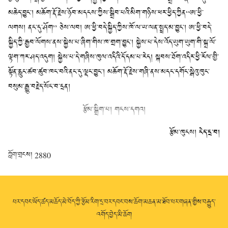
མཆེད་བྱུང་། མཆོག་རྡོ་རྗེས་ཉོབ་མདངས་ཀྱིས་སྒྲིབ་པའི་མིག་གཉིས་ཕར་ཕྱིད་ཀྱིན“ཨ་ཕྱི་
ལགས། ནང་དུ་ཤོག” ཅེས་ལབ། ཨ་ཕྱི་བདེ་སྐྱིད་ཀྱིས་ཁོ་ལ་ཡ་ལན་སྤྲད་མ་བྱུང་། ཨ་ཕྱི་བདེ་
སྐྱིད་ཀྱི་རྒྱབ་ལོགས་ནས་སྐྱེས་པ་ཞིག་གིས་ཁ་གྲག་བྱུང་། སྐྱེས་པ་དེས་འོད་ཡུག་ཡུག་གི་སྐྲ་ལོ་
ལྟག་ཀར་ཤད་འདུག། སྐྱེས་པ་དེ་གཞིས་ཁུལ་འདིའི་དོ་དམ་པ་རེད། སྐབས་ཐོག་འདིར་ཕྱི་རོལ་གྱི་
སྟོན་རླུང་ཚབ་ཚུབ་ཁང་བའི་ནང་དུ་ལྡང་བྱུང་། མཆོག་རྡོ་རྗེས་གཞི་ནས་མདང་དགོང་སྒེའུ་ཁུང་
བསུམ་རྒྱུ་བརྗེད་སོང་བ་དྲན།
རྩོམ་སྒྲིག་པ། གངས་དགའ།
རྩོམ་ཁུངས།
ངེད་དྲ་བ།
ཀློག་གྲངས།
2880
པར་དབང་ཡོད་ཚད་མཆོད་མེ་བོད་ཀྱི་རྩོམ་རིག་དྲ་བར་དབང་བས་ཆོག་མཆན་མ་ཐོབ་པར་གཞན་གྱིས་བརྒྱུད་
འགོད་བྱེད་མི་ཆོག