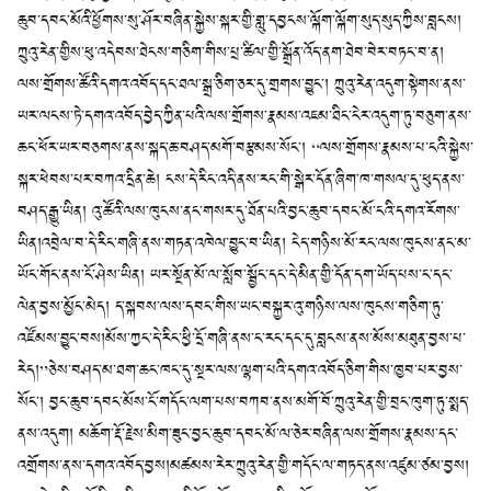
ཆུབ་དབང་མོའི་ཕྱོགས་སུ་ཤོར་བཞིན་སྐྱེས་སྐར་གྱི་གླུ་དབྱངས་ལྐོག་ལྐོག་སུད་སུད་ཀྱིས་བླངས།
ཀྲུའུ་རེན་གྱིས་ཕུ་འདེབས་ཐེངས་གཅིག་གིས་པྲ་ཚིལ་གྱི་སྒྲོན་འོད་ནག་ཐེབ་བེར་བཏང་བ་ན།
ལས་གྲོགས་ཚོའི་དགའ་འབོད་དང་ཐལ་སྒྲ་ཅིག་ཅར་དུ་གྲགས་བྱུང་། ཀྲུའུ་རེན་འདུག་སྟེགས་ནས་
ཡར་ལངས་ཏེ་དགའ་འབོད་བྱེད་ཀྱིན་པའི་ལས་གྲོགས་རྣམས་འཇམ་ཐིང་ངེར་འདུག་ཏུ་བཅུག་ནས་
ཆང་ཕོར་ཡར་བཅགས་ནས་སྐད་ཆ་བཤད་མགོ་བརྩམས་སོང་། “ལས་གྲོགས་རྣམས་པ་ངའི་སྐྱེས་
སྐར་ཕེབས་པར་བཀའ་དྲིན་ཆེ། ངས་དེ་རིང་འདི་ནས་རང་གི་སྒེར་དོན་ཞིག་ཁ་གསལ་དུ་ཕུད་ནས་
བཤད་རྒྱུ་ཡིན། འུ་ཚོའི་ལས་ཁུངས་ནང་གསར་དུ་ཐོན་པའི་བྱང་ཆུབ་དབང་མོ་ངའི་དགའ་རོགས་
ཡིན།འབྲེལ་བ་དེ་རིང་གཞི་ནས་གཏན་འཁེལ་བྱུང་བ་ཡིན། ངེད་གཉིས་མོ་རང་ལས་ཁུངས་ནང་མ་
ཡོང་གོང་ནས་ངོ་ཤེས་ཡིན། ཡར་སྔོན་མོ་ལ་སློབ་སྦྱོང་དང་དེ་མིན་གྱི་དོན་དག་ཡོད་པས་ང་དང་
ལེན་བྱས་མྱོང་མེད། ད་སྐབས་ལས་དབང་གིས་ཡང་བསྐྱར་འུ་གཉིས་ལས་ཁུངས་གཅིག་ཏུ་
འཛོམས་བྱུང་བས།མོས་ཀྱང་དེ་རིང་ཕྱི་དྲོ་གཞི་ནས་ང་རང་དང་དུ་བླངས་ནས་མོས་མཐུན་བྱས་པ་
རེད།”ཅེས་བཤད་མ་ཐག་ཆང་ཁང་དུ་སྔར་ལས་ལྷག་པའི་དགའ་འབོད་ཅིག་གིས་ཁྱབ་པར་བྱས་
སོང་། བྱང་ཆུབ་དབང་མོས་ངོ་གདོང་ལག་པས་བཀབ་ནས་མགོ་བོ་ཀྲུའུ་རེན་གྱི་བྲང་ཁུག་ཏུ་སྨད་
ནས་འདུག། མཆོག་རྡོ་རྗེས་མིག་ཟུང་བྱང་ཆུབ་དབང་མོ་ལ་ཅེར་བཞིན་ལས་གྲོགས་རྣམས་དང་
འགྲོགས་ནས་དགའ་འབོད་བྱས།མཚམས་རེར་ཀྲུའུ་རེན་གྱི་གདོང་ལ་གཏད་ནས་འཛུམ་ཙམ་བྱས།