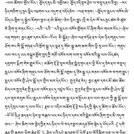
“ལས་ཚོགས་གྲོལ་སོང་། ཁྱོད་ད་རུང་མི་འགྲོའམ། ཁྱོད་འདི་ལྟར་རྗེས་ལ་བསྡད་ནས་ཅི་བྱ། “རང་
ཉིད་གཅིག་པུ་ཅུང་ལྷིང་འཇགས་ངང་འདུག་ན་འདོད་ཅེས ”ལན་བཏབ། “ཁྱོད་ལ་རླངས་འཁོར་ཨེ་
ཡོད།ང་ཁྱིམ་དུ་སྐྱེལ་རོགས་བྱས་ན་ཨེ་ཆོག།”ཅེས་དྲིས་བྱུང་།དྲི་བ་དེས་ཁོ་རང་ཅུང་ཚབ་བེ་ཚུབ་
བེ་ཞིག་ཏུ་བཏང་སོང་། “ངའི་་་་ངའི་་་་་ངའི་རླངས་འཁོར་གྲོགས་པོ་ཞིག་གིས་གཡར་སོང་།”ཞེས་
ལན་གཏབ། བྱང་ཆུབ་དབང་མོས“འོ་ཡ། མི་སྐྱོན།”ཞེས་ལན་བཏོན་ནས་དེ་མ་ཉིད་གཞུང་ལས་
ཐོག་ཁང་གི་སྒོ་གཏན་པའི་ཁྲོག་སྒྲ་དང་ལྷན་དུ་གོམ་སྒྲ་ཆག་ཆག་གིས་ཕྱི་རུ་ཡལ་སོང་། གཞུང་
ལས་ཁང་དུ་ཡང་བསྐྱར་གློག་ཀླད་ཀྱི་གཙོ་འཁོར་སག་སག་ཏུ་འཁོར་བའི་སྒྲ་ལས་ཡོད་ཚད་
དབུགས་རྨིག་གེར་གྱུར་སོང་། མཆོག་རྡོ་རྗེ་སྔར་བཞིན་སྒེའུ་ཁུང་ནས་ཕྱི་རོལ་དུ་ཅེར་ནས་བསྡད།
རླངས་འཁོར་ཞིག་གཞུང་ལས་ཐོག་ཁང་གི་སྒོ་འགྲམ་དུ་ཙིར་སྒྲ་དང་བཅས་འཁོར་ཁ་བཀག་བྱུང་།
རླངས་འཁོར་གྱི་ཤེལ་སྒོ་དལ་གྱིས་མར་དེད་སོང་། ཀྲུའུ་རེན་རེད། བྱང་ཆུབ་དབང་མོ་ཚམ་ཚོམ་
མེད་པར་ཀྲུའུ་རེན་གྱི་རླངས་འཁོར་ནང་དུ་འཛུལ་སོང་། ཀྲུའུ་རེན་གྱིས་རླངས་འཁོར་གྱི་ཤེལ་སྒོ་
དལ་བུར་བསུམ་སོང་།རླངས་འཁོར་དེ་མུར་སག་སྒྲ་དང་བསྡོངས་ནས་ལས་ཁུངས་ཀྱི་རྒྱ་སྒོ་ནས་
བུད་དེ་སྲང་ལམ་དུ་ཡལ་སོང་། རྣམ་པ་འདིས་མཆོག་རྡོ་རྗེ་རང་ཉིད་ཀྱི་སྟེང་དུ་ཚིག་པ་ཟོས་ཡོང་།
“ཕོ་ལོ་ཉི་ཤུ་ཟད་ནས་ཉེར་ལྔ་བརྒལ་ཡང་རང་ཉིད་ལ་དབང་བའི་སྒེར་འཁོར་ཞིག་ཀྱང་མི་འདུག་
ཨང་” ཞེས་ཆིག་ལབ་བྱེད་ཀྱིན་རང་ཉིད་ལ་ལེ་བདའ་བྱས།མདུན་ཅོག་སྟེང་དུ་ཡོད་པའི《དགེ་
རྒན་གྱི་རྒྱུགས་ཡིག་ཆེན་མོ་》ཞེས་པའི་དཔེ་ཆ་འཐུག་པོ་དེ་ཁོ་ནས་ཁོའི་ཆིག་ལབ་ལ་ཁུ་སིམ་