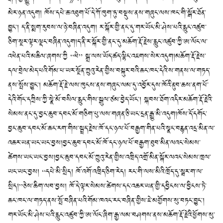
མེར་ཉན་འདུག། ཁོས་དཔེ་ཆ་འཐུག་པོ་དེ་ཀོ་ཁུག་ཏུ་བསྡུས་ནས་གཞུང་ལས་ཁང་གི་སྒོར་ཐོན་
བྱུང་། ད་ནི་སྨག་རུབས་ལ་ཉེ་བཞིན་འདུག། ར་སྐོར་གྱི་ནང་དུ་གར་ཡོང་མི་ཤེས་པའི་རླུང་འཚུབ་
ཅིག་སྔར་ལྟར་ལྡང་བཞིན་འདུག།ད་ནི་ར་སྐོར་གྱི་ནང་དུ་མཆོག་རྡོ་རྗེས་རླུང་འཚུབ་ཀྱི་ཨ་ལོང་ལ་
འཕེན་པའི་མཆིལ་ཞགས་ཀྱི “ཕེ” སྒྲ་ལས་ཡོད་ཚད་ལྷིང་འཇགས་སེར་འདུག།མཆོག་རྡོ་རྗེས་
དལ་བྲེལ་མེད་པའི་གོམ་པ་ཡར་སྔོན་ཀྲུའུ་རེན་གྱིས་བསྐུར་བའི་ཆང་ཁང་དེའི་ས་གནས་ལ་གཏད་
ནས་སྤོས་བྱུང་། མཆོག་རྡོ་རྗེ་ལས་ཁུངས་ནས་གཞུང་ལམ་དུ་འབྱོར་དུས་ཁོའི་ནུབ་ཆས་ནག་པོ་
དེའི་གོང་དཀྲིས་ཀྱི་སྣེ་མོ་བསིལ་རླུང་གིས་སྒུལ་ཙམ་བྱེད་ཡོང་། སྐབས་ཐོག་འདིར་མཆོག་རྡོ་རྗེའི་
སེམས་ནང་དུ་བྱང་ཆུབ་དབང་མོ་གཅིག་པུ་ལས་གཞན་ཅི་ཡང་དྲན་རྒྱུ་མི་འདུག།ཁོས་དོ་དགོང་
བྱང་ཆུབ་དབང་མོ་ཆང་རག་གིས་སྦྲད་རྗེས་ཁོ་དང་ཉལ་པོ་བརྒྱག་གིན་པའི་སྣང་བརྙན་འདྲ་མིན་ལ་
འཆར་ཡན་ཡང་ཡང་བྱས།བྱང་ཆུབ་དབང་མོ་ཁོ་དང་ཉལ་པོ་བརྒྱག་ཐུབ་མིན་ལའང་སེམས་
ཚེགས་ཡང་ཡང་བྱས།བྱང་ཆུབ་དབང་མོ་ཀྲུའུ་རེན་གྱིས་འཁྲིད་འགྲོ་མིན་སྐོར་ལའང་སེམས་ཁྲལ་
ཡང་ཡང་བྱས། “དཔེ་མི་སྲིད། ཁོ་འགོ་འཁྲིད་ཅིག་རེད། རང་གི་ལས་མིའི་ཁྲོད་དུ་སྦར་ག་ལ་
སྲིད།”ཅེས་ཆིག་ལབ་བྱས། ཁོ་དེ་ལྟར་སེམས་ཚེགས་དང་འཆར་ཡན་གྱི་དབྱིངས་ལ་བྱིངས་ཏེ་
ཆང་ཁང་ལ་གཏད་ནས་སྤོ་བཞིན་པའི་གོམ་ཁའང་རང་བཞིན་གྱིས་ཇེ་མགྱོགས་སུ་བཏང་བྱུང་།
གར་ཡོང་མི་ཤེས་པའི་རླུང་འཚུབ་ཀྱི་ཨ་ལོང་ཞིག་རྒྱ་ལམ་བཤགས་ནས་མཆོག་རྡོ་རྗེའི་ཕྱོགས་སུ་