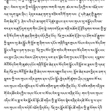
བསྒྱུར་སོང་། ཨ་ཕྱི་བདེ་སྐྱིད་ཀྱི་སྐད་ཆ་དེས་ཁོའི་ཡར་སྔོན་གྱི་སེམས་པ་སྐྱིད་པོ་ལ་ནག་ཐིག་ཕབ་
བྱུང་། སེམས་སུ་ཨ་ཕྱི་བདེ་སྐྱིད་ལ་ཐུགས་ཁག་མི་འདུག། ཚང་མ་རང་ཉིད་ཀྱིས་མ་འཇོན་པས་
ལན་འདུག་སྙམ་ཞིང་། དེ་མུར་མཆན་ཁུག་ཏུ་བཙིར་བའི་ཀོ་ཁུག་ལས《དགེ་རྒན་གྱི་རྒྱུགས་
ཡིག་ཆེན་མོ》ཞེས་པའི་དཔེ་ཆ་འཐུག་པོ་དེ་ཚུར་བླངས་ནས་ལས་ཁུངས་སུ་བསྐྱོད་པའི་ལམ་
བར་ནས་མཆུ་ཏོ་མུག་མུག་གིས་ཤོག་ལྷེ་འགའ་བཏོན།མ་གཞི་མཆོག་རྡོ་རྗེའི་ཕུགས་བསམ་གྱི་བྱ་
བ་ནི་བོད་ཡིག་དགེ་རྒན་ཞིག་བྱེད་འདོད་ཀྱིན་ཡོད། འོན་ཀྱང་མཆོག་རྡོ་རྗེས་དང་ཐོག་མཐོ་རྒྱུགས་
ཀྱི་སྐབས་སུ་ཆེད་སྦྱོང་གི་སློབ་གྲྭ་ཞིག་ལས་དངོས་གཞིའི་སྐར་གྲངས་ལོངས་མེད་པས་བོད་ཡིག་
སྦྱོང་པའི་སྐལ་ཉག་ཧ་ཅང་ཕྲ། འོན་ཀྱང་ཁོས་སློབ་གསེང་གི་བར་ནས་བོད་ཡིག་ལ་རང་སྦྱོང་ཡང་
ཡང་བྱས་ཤིང་།རང་སེམས་ཤོག་དཀར་དུ་ཕབ་ནས་རྩོམ་ཡིག་ཀྱང་མང་པོ་བྲིས་པས། ད་སྐབས་
ཁོའི་བོད་ཡིག་གི་ཆུ་ཚད་དངོས་གཞིའི་སློབ་ཆེན་ནས་བོད་ཡིག་སྦྱོང་པའི་སློབ་མ་རྣམས་ཀྱི་དམན་
མིན།འོན་ཀྱང་ཁོའི་སློབ་ཆེན་གྱི་ཆེད་ལས་གསར་འགྱུར་ཡིན་པས། སློབ་ཆེན་མཐར་ཕྱིན་མ་ཐག་ད་
སྐབས་ཀྱི་ལས་ཁུངས་འདིར་ཞུགས་ནས་དངོས་སྦྱོང་བྱེད་མགོ་ཚུགས་ཤིང་།ད་སྐབས་ཁོ་རང་
ལས་ཁུངས་འདིར་འབྱོར་ནས་ལོ་འཁོར་གཅིག་ལྷག་འགོར་གྱིན་ཡོད། ལོ་འཁོར་གཅིག་འདི་ལྟར་
གོ་མེད་ཚོར་མེད་ཀྱིས་འདས་སོང་བ་ལ་ཁོའང་སེར་སྣ་ལངས་བཞིན་ཡོད། གལ་ཏེ་ལས་ཁུངས་
འདིས་ཁོ་ལ་ཟླ་བ་རེར་སྒོར་མོ་སྟོང་ཚོ་གཉིས་ཀྱི་ཟླ་ཕོགས་སྟེར་བཞིན་མེད་ཚེ་ཁོས་སྔ་ས་ནས་
ལས་ཁུངས་འདི་ལ་བདེ་མོ་འཇོག་སྲིད་མོད། འོན་ཀྱང་སྒོར་མོ་སྟོང་ཚོ་གཉིས་ཀྱི་ཟླ་ཕོགས་དེའི་