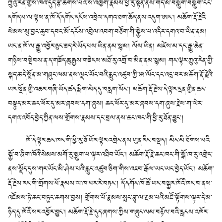
ཀྲུའུ་རེན་གྱིས་ཁོའི་དུད་རྩི་ཆགས་པའི་སོ་འཁྱོག་རྣམས་ཕྱི་རུ་སྟོན་ནས་གད་མོ་བསླུག་བསླུག་ངང་
དགོད་པ་ལ་ལྟས་ན་ཁོ་དོ་དགོང་དངོས་འབྲེལ་དགའ་ཐག་ཆོད་ནས་འདུག་ཨང་། མཆོག་རྡོ་རྗེའི་
སེམས་སུ་བྱང་ཆུབ་དབང་མོ་དངོས་འབྲེལ་འབག་བཙོག་གི་སྐྱེས་པ་འདིར་དགའ་བ་ཡིན་ནམ།
ཡང་ན་ཁོ་ལ་རྒྱུ་འབྱོར་ཅུང་ཟད་རེ་ཡོད་པས་ཡིན་ནམ་སྙམ། ལོས་ཡིན། མཛེས་མ་དང་རྒྱུ་ཆེན་
གཉིས་བསྡེབས་ན་ད་གཟོད་ཆུ་རྒྱས་གཟེངས་མཐོ་རུ་འགྲོ་བ་མིན་ནམ་སྙམ། གང་ལྟར་ཀྲུའུ་རེན་གྱི་
སྐད་ཆ་དེ་སྔོན་མ་གཞུང་ལམ་ནས་ལྡང་ཡོང་བའི་རླུང་འཚུབ་ཀྱི་ཨ་ལོང་དང་འདྲ་བར་མཆོག་རྡོ་རྗེའི་
ཡར་སྔོན་གྱི་འཆར་གཞི་ཡོད་ཚད་རྨིག་མེད་དུ་བརླག་སོང་། མཆོག་རྡོ་རྗེས་དེ་ལྟར་དྲན་གྱིན་ཆང་
བསྟུད་མར་ཆང་ཕོར་དུ་མར་ཞབས་དག་ཞུས། ཆང་ཕོར་དུ་མར་ཞབས་དག་ཞུས་རྗེས་ག་ལེར་
དགའ་འབོད་བྱེད་ཀྱིན་ལས་གྲོགས་རྣམས་དང་བྲལ་ནས་ཆང་ཁང་གི་ཕྱི་རུ་ཐོན་བྱུང་།
ཁོ་དེ་ལྟར་ཆང་ཁང་གི་ཕྱི་རུ་ཐོ་ཡོར་ལྟར་འགྲེང་ནས་ཡུན་རིང་བསྡད། མིང་མི་ཐོགས་པའི་
སྐྱོ་བ་ཞིག་ཁོའི་སེམས་མགོ་རུ་སྨུག་པ་ལྟར་འཐིབ་ཡོང་། མཆོག་རྡོ་རྗེ་ཆང་ཁང་གི་སྒོ་ཁ་རུ་འགྲེང་
ནས་སྡོད་དུས་གར་ཡོང་མི་ཤེས་པའི་རླུང་འཚུབ་ཅིག་གིས་འཇབ་རྒོལ་ཡང་ཡང་བྱེད་ཡོང་། མཆོག་
རྡོ་རྗེས་རང་གི་གྲོགས་པོ་རྣམས་ལ་ཁ་པར་རེ་བཏང་། དོ་དགོང་ཁོ་ཚོ་ཡང་བསྐྱར་ཁོའི་ཁང་བ་ནས་
འཛོམས་ཏེ་ཆང་བཏུང་ཆགས་བྱས། གྲོགས་པོ་རྣམས་སྤང་རྩྭ་ལ་རྔམ་པའི་མཛོ་ལྟོགས་ལྟར་དེ་མ་
ཉིད་དུ་ཁོའི་སར་འབྱོར་བྱུང་། མཆོག་རྡོ་རྗེ་དུད་ཞགས་ཀྱིས་གཞུང་ལམ་བརྟོལ་བའི་རླངས་འཁོར་