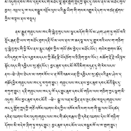
མི་འདུག།དེ་བས་ཁོས་དེ་མུར་རང་གི་མཐོང་སྣེ་ཚུར་གློག་ཀླད་ཀྱི་སྟེང་དུ་འཕོས་ནས་མ་མཐོང་ཁུལ་
བྱས། འཕྲལ་དུ་ཁ་སང་བསྒྱུར་འཕྲོར་ལུས་པའི་རྒྱ་ཡིག་གི་གསར་འགྱུར་དེ་དག་ལ་བཙན་ཚུགས་
ཀྱིས་བལྟས་ནས་བསྡད།
ནམ་རྒྱུན་གཞུང་ལས་ཁང་གི་སྒེའུ་ཁུང་ལས་ལྗང་མདོག་གི་ལོ་མ་ཤག་ཤག་ཏུ་གཡོ་བའི་
སྡོང་རྒན་གྱི་ཡལ་ག་མཐོང་ཐུབ།ད་ནི་ལོ་མ་ཡལ་ནས་ཁ་ཆད་སྣ་རལ་དུ་གྱུར་བའི་ཡལ་ག་གཅིག་
པུ་སྒེའུ་ཁུང་གི་ཕྱི་རོལ་ནས་རླུང་འཚུབ་ཀྱིས་གཡོ་ཙམ་བྱེད་པ་མཐོང་ཡོང་། གཡེར་གྲགས་ཆོད་
པའི་དགུན་ཁ་དེས་དབྱར་མདངས་ཀྱི་ཚོན་རྩི་ཡོད་ཅོག་ལ་ཅི་ཞིག་བྱས་སོང་། མཆོག་རྡོ་རྗེ་འདི་ལྟར་
སྟོང་འདང་གི་དབྱིངས་སུ་ཚུད་སོང་། བྱང་ཆུབ་དབང་མོ་ཁོའི་མིག་མདུན་དུ་གེ་རེར་ལངས་
ནས“ཝེ”ཞེས་ཐེངས་མ་འགར་བོས་པ་ན་ཁོའི་འཆར་ཡན་གྱི་དབྱིངས་སུ་ཚུད་པའི་རྣམ་ཤེས་ད་
གཟོད་ཕྱིར་གཞུང་ལས་ཁང་དུ་བཀུག་བྱུང་། གཞུང་ལས་ཁང་ནས་བྱང་ཆུབ་དབང་མོའི་སྟེང་དུ་
བཀུག་བྱུང་། ད་ནི་གཞུང་ལས་ཁང་དུ་ཁོ་དང་བྱུང་ཆུབ་དབང་མོ་གཉིས་ལས་གཅིག་ཀྱང་ལྷག་མི་
འདུག། ཁོས་བྱང་ཆུབ་དབང་མོའི་ “ཝེ” སྒྲ་ལ་ལན་མ་བྱིན་ནས་ཅུང་ཙམ་བསྡད།གཞུང་ལས་
ཁང་དུ་གློག་ཀླད་ཀྱི་གཙོ་འཁོར་འཇགས་མེད་ཀྱིས་འཁོར་བའི་སག་སག་གི་སྒྲ་ལས་ཡོད་ཚད་
དབེན་འཇགས་སེར་འདུག།གཞུང་ལས་ཁང་གི་ཚད་བརྒལ་གྱི་དབེན་འཇགས་དེས་ཁོ་གཉི་ག་
དོགས་མི་བདེ་བ་ཞིག་ཏུ་བཏང་བྱུང་། བྱང་ཆུབ་དབང་མོས་ཡང་བསྐྱར་ཁོ་ལ་ཁ་གྲག་བྱུང་།