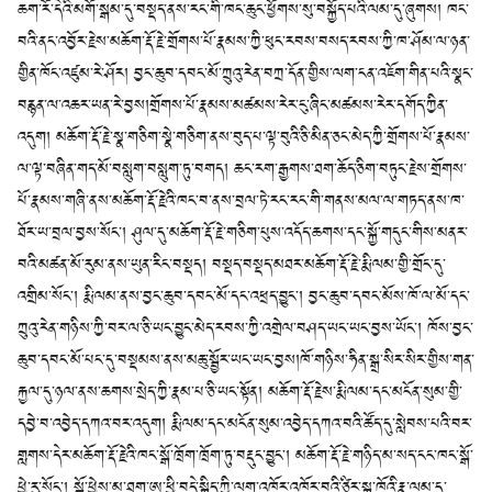
ཆག་རོ་དེའི་མགོ་སྒམ་དུ་བསྡད་ནས་རང་གི་ཁང་ཆུང་ཕྱོགས་སུ་བསྐྱོད་པའི་ལམ་དུ་ཞུགས། ཁང་
བའི་ནང་འབྱོར་རྗེས་མཆོག་རྡོ་རྗེ་གྲོགས་པོ་རྣམས་ཀྱི་ཕུང་རབས་བསད་རབས་ཀྱི་ཁ་ཤོམ་ལ་ཉན་
གྱིན་ཁོང་འཛུམ་རེ་ཤོར། བྱང་ཆུབ་དབང་མོ་ཀྲུའུ་རེན་བཀྲ་དོན་གྱིས་ལག་ངན་འཇོག་གིན་པའི་སྣང་
བརྙན་ལ་འཆར་ཡན་རེ་བྱས།གྲོགས་པོ་རྣམས་མཚམས་རེར་ངུ་ཞིང་མཚམས་རེར་དགོད་ཀྱིན་
འདུག། མཆོག་རྡོ་རྗེ་སྣ་གཅིག་སྣེ་གཅིག་ནས་བུད་པ་ལྟ་བུའི་ཅི་མིན་ཅང་མེད་ཀྱི་གྲོགས་པོ་རྣམས་
ལ་ལྟ་བཞིན་གད་མོ་བསླུག་བསླུག་ཏུ་བགད། ཆང་རག་རྒྱགས་ཐག་ཆོད་ཅིག་བཏུང་རྗེས་གྲོགས་
པོ་རྣམས་གཞི་ནས་མཆོག་རྡོ་རྗེའི་ཁང་བ་ནས་བྲལ་ཏེ་རང་རང་གི་གནས་མལ་ལ་གཏད་ནས་ཁ་
ཐོར་ཡ་བྲལ་བྱས་སོང་། ཤུལ་དུ་མཆོག་རྡོ་རྗེ་གཅིག་པུས་འདོད་ཆགས་དང་སྐྱོ་གདུང་གིས་མནར་
བའི་མཚན་མོ་རུམ་ནས་ཡུན་རིང་བསྡད། བསྡད་བསྡད་མཐར་མཆོག་རྡོ་རྗེ་རྨི་ལམ་གྱི་གྲོང་དུ་
འགྲིམ་སོང་། རྨི་ལམ་ནས་བྱང་ཆུབ་དབང་མོ་དང་འཕྲད་བྱུང་། བྱང་ཆུབ་དབང་མོས་ཁོ་ལ་མོ་དང་
ཀྲུའུ་རེན་གཉིས་ཀྱི་བར་ལ་ཅི་ཡང་བྱུང་མེད་རབས་ཀྱི་འགྲེལ་བཤད་ཡང་ཡང་བྱས་ཡོང་། ཁོས་བྱང་
ཆུབ་དབང་མོ་པང་དུ་བསྡམས་ནས་མཆུ་སྦྱོར་ཡང་ཡང་བྱས།ཁོ་གཉིས་ཧིན་སྒྲ་སིར་སིར་གྱིས་གན་
རྐྱལ་དུ་ཉལ་ནས་ཆགས་སྲེད་ཀྱི་རྣམ་པ་ཅི་ཡང་སྟོན། མཆོག་རྡོ་རྗེས་རྨི་ལམ་དང་མངོན་སུམ་གྱི་
དབྱེ་བ་འབྱེད་དཀའ་བར་འདུག། རྨི་ལམ་དང་མངོན་སུམ་འབྱེད་དཀའ་བའི་ཚོད་དུ་སླེབས་པའི་བར་
གླགས་དེར་མཆོག་རྡོ་རྗེའི་ཁང་སྒོ་ཁྲོག་ཁྲོག་ཏུ་བརྡུང་བྱུང་། མཆོག་རྡོ་རྗེ་གཉིད་མ་སད་ངང་ཁང་སྒོ་
ཕྱེ་རུ་སོང་། སྒོ་ཕྱེས་མ་ཐག་ཨ་ཕྱི་བདེ་སྐྱིད་ཀྱི་ལག་འཁོར་འཁོར་བའི་ཙིར་སྒྲ་ཁོའི་རྣ་ལམ་དུ་