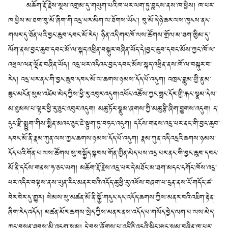
མཆོག་རྡོ་རྗེས་སྔས་འགྲམ་དུ་གཡུག་པའི་ཁ་པར་ལག་ཏུ་བླངས་ནས་ཁ་ཕྱེས། ཁ་པར་
ཁ་ཕྱེས་མ་ཐག་བུ་མོ་ཞིག་གི་འདྲ་པར་མིག་ལ་ཐོགས་ཡོང་། བུ་མོ་དེ་ཉེ་ཆར་ལས་ཁུངས་ནང་
གསར་དུ་ཐོན་པའི་བྱང་ཆུབ་དབང་མོ་རེད། ཉིན་འདི་གར་ཁོ་ལས་ཚོགས་གྲོལ་མ་ཐག་ཁྱིམ་དུ་
ལོག་ནས་བྱང་ཆུབ་དབང་མོ་ལ་སྐད་འཕྲིན་བསྐུར་བཞིན་ཡོད་དེ།བྱང་ཆུབ་དབང་མོས་ཀྱང་ཁོ་ལ་
འཕྲལ་ལན་ལྡོན་བཞིན་ཡོད། འདྲ་པར་འདིའང་བྱང་དབང་མོས་སྐད་འཕྲིན་ནས་ཁོ་ལ་བསྐུར་བ་
རེད། འདྲ་པར་ནང་གི་བྱང་ཆུབ་དབང་མོ་ལ་ཆགས་ཉམས་དོད་པོ་འདུག། འཁྲང་ཟླུམ་གྱི་ནུ་མ་
ཟུང་མངོན་སུམ་འཛེམ་མེད་ཀྱིས་ཕྱི་རུ་འབུར་འདུག།འཕོང་འཚོས་ཀྱང་གླང་དོར་གྱི་རྐང་སྣམ་དེས་
མ་ཐུམས་པ་ལྟར་ཕྱི་རུ་ཅུང་འབུར་འདུག། མཆུ་ཏོར་སྣུམ་ཞགས་ཀྱི་མཆུ་རྩི་ཞིག་བྱུགས་འདུག། ད་
དུང་རྫི་སྨྱུག་གིས་སྨིན་མའང་ཅུང་ཇེ་སྟུག་ཏུ་བཏང་འདུག། དངོས་གནས་འདྲ་པར་ནང་གི་བྱང་ཆུབ་
དབང་མོ་ནི་རྣམ་ཀུན་ལས་ཀྱང་ཆགས་ཉམས་དོད་པོ་འདུག། རྣམ་ཀུན་འདི་འདྲའི་ཆགས་ཉམས་
དོད་པའི་གོན་པ་ལས་ཚོགས་སུ་བསྐྱོད་སྐབས་གོན་གྱིན་མེད་པས་འདྲ་པར་ནང་གི་བྱང་ཆུབ་དབང་
མོ་ནི་དངོས་གནས་ཧ་ཅང་ཡག། མཆོག་རྡོ་རྗེས་འདྲ་པར་དེ་མཐོང་མ་ཐག་མདང་དགོང་ཁོས་འདྲ་
པར་འདིར་བལྟས་ནས་ཡུན་རིང་མནར་བའི་འདོད་ཆུ་ཕྱི་རུ་འཕོས་བཞག་པ་དྲན་ནས་ངོ་གདོང་ཚ་
བེར་བེར་དུ་གྱུར། སེམས་སུ་མཚན་མོ་ནི་སྐྱོ་གདུང་དང་འདོད་ཆགས་ཀྱིས་མནར་བའི་འཇིག་རྟེན་
ཞིག་རེད་འདོད། མཚན་མོར་ཆགས་སྲེད་ཀྱིས་མནར་ནས་འདོད་པ་གསོད་བྱེད་ལག་པ་ལས་མེད་
ཀྱང་བསྲན་ཐབས་མི་འདུག་སྙམ། དེ་བས་ཞོགས་པ་འདི་ཅི་འདྲའི་སྐྱིད་ཨང་སྙམ་བཞིན་ཁ་པར་