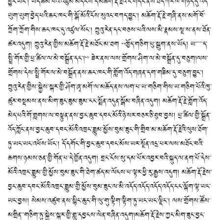
ཕྱུང་ཡོང་། ཡིད་ཚིམ་པའི་འཛུམ་མདངས་དེ་མཆོག་རྡོ་རྗེའི་ངོ་གདོང་ནས་ཐད་ཀར་ཁ་གཏད་དུ་འོད་
ཡུག་ཡུག་བྱེད་པའི་ཆང་ཁང་གི་སྒོ་མོའི་ངོས་སུའང་བཀད་བྱུང་། མཆོག་རྡོ་རྗེ་གཞི་ནས་མགོ་བོ་
ཀྲོག་ཀྲོག་གིས་ཆང་ཁང་དུ་འཛུལ་སོང་། ཀྲུའུ་རེན་དང་བཅས་པའི་ལས་མི་རྣམས་སྔ་ས་ནས་ཐོན་
ཚར་འདུག། ཀྲུའུ་རེན་གྱིས་མཆོག་རྡོ་རྗེ་མཐོང་མ་ཐག “ཁྱོད་གཅིག་པུ་སྒུག་ནས་ཡོད། ཡ་་་་་ད་
སྤྲི་གོར་གྱི་པྲ་ཚིལ་ལ་མེ་བསྒྲོན་དང་།” ཟེར་ནས་ལས་གྲོགས་ཤིག་ལ་མེ་བསྒྲོན་དུ་བཅུག།ལས་
གྲོགས་དེས་སྤྲི་གོར་ལ་མེ་བསྒྲོན་ནས་ཆང་ཁང་གི་གློག་འོད་གཞན་དག་གཟིམ་དུ་བཅུག་བྱུང་།
ཀྲུའུ་རེན་གྱིས་སྐྱེས་སྐར་གྱི་ཤོག་ཞྭ་མགོ་ལ་མཆོད་ནས་ལག་པ་ཡ་གཅིག་གིས་ཡ་གཅིག་པོའི་ཁུ་
ཚུར་བསྡམས་ནས་མིག་ཟུང་ཟུམ་ཟུམ་ངང་སྨོན་འདུན་སྒོམ་བཞིན་འདུག། མཆོག་རྡོ་རྗེ་གློག་འོད་
མེད་པའི་གོ་གླགས་ལ་བསྟུན་ནས་བྱང་ཆུབ་དབང་མོའི་ཉེ་སར་བཅར་ཅི་ཐུབ་བྱས། པྲ་ཚིལ་གྱི་སྒྲོན་
འོད་ཀློང་ནས་བྱང་ཆུབ་དབང་མོའི་འཁྲང་ཟླུམ་མྱོས་བུམ་ཟུང་གི་གྲིབ་མ་མཆོག་རྡོ་རྗེའི་ལུས་ཐོག་
ཏུ་ཡང་ཡང་འཕོས་ཡོང་། དོ་དགོང་གི་བྱང་ཆུབ་དབང་མོས་ཡར་སྔོན་འདྲ་པར་ལས་མཐོང་བའི་
ཆགས་ཉམས་ཅན་གྱི་གོན་པ་དེ་གྱོན་འདུག། བྲང་ངོས་སུ་དམ་པོར་འབྱར་བའི་སྐུད་ལ་ནག་པོ་དེས་
མོའི་འཁྲང་ཟླུམ་གྱི་མྱོས་བུམ་ཟུང་གི་ཐེག་ཚད་མ་ལོངས་པ་ལྟར་ཕྱི་རུ་རྒྱས་འདུག། མཆོག་རྡོ་རྗེས་
བྱང་ཆུབ་དབང་མོའི་འཁྲང་ཟླུམ་གྱི་མྱོས་བུམ་ཟུང་ལ་མི་འདོད་འདོད་འདོད་འདོད་ངང་ལྐོག་ལྟ་ཡང་
ཡང་བྱས། སེམས་འཚུབ་ནས་སྙིང་ཆུང་གི་ལུ་གུ་ལྟིག་ལྟིག་ཏུ་ཡང་ཡང་ལྡིང་། ལས་གྲོགས་ཚོས་
མགྲིན་་གཅིག་ཏུ་སྐྱེས་སྐར་གྱི་གླུ་དབྱངས་ལེན་བཞིན་འདུག།མཆོག་རྡོ་རྗེས་ཀྱང་མིག་ཟུང་བྱང་