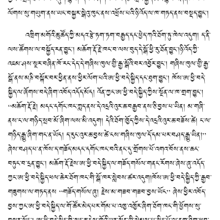
ལོགས་སུ་གཡུག་ནས་ཡང་བསྐྱར་སྒེའུ་ཁུང་ནས་འཕྲོས་པའི་ཉི་འོད་ལ་ཁ་གཏད་ནས་བསྡད་བྱུང་།
འཁྲིག་མགོའི་ཆུ་ཚོད་ཀྱི་མདའ་རྩེ་ཏག་ཏག་བརྒྱད་དང་ཕྱེད་ཀའི་ཐོག་ཏུ་ཁེལ་འདུག། ད་ནི་
ལས་ཚོགས་ལ་བསྐྱོད་རན་བྱུང་། མཆོག་རྡོ་རྗེ་ཁང་བ་ལས་བུད་དེ་སྒོ་ཕྱི་རུ་ཐོན་བྱུང་།ཉི་འོད་ཀྱི་
འཇམ་ཤས་སྔར་བཞིན་ཁོ་རང་དེད་དེ་གཞིས་ཁུལ་གྱི་རྒྱ་སྒོའི་བར་འབྱོར་བྱུང་། གཞིས་ཁུལ་གྱི་རྒྱ་
སྒོ་ནས་མཎི་བསྐོར་བར་ཕྱིན་ནས་ཕྱིར་ལོག་པའི་ཨ་ཕྱི་བདེ་སྐྱིད་དང་ཐུག་བྱུང་། ཁོས་ཨ་ཕྱི་བདེ་
སྐྱིད་ལ་ཞོགས་བདེ་ཞིག་འབོད་འདོད་མོད། འོན་ཀྱང་ཨ་ཕྱི་བདེ་སྐྱིད་ཀྱིས་སྔོན་ལ་ཁ་གྲག་བྱུང་།
“མཆོག་རྡོ་རྗེ། མདང་དགོང་ཁང་ཀླད་ནས་དེ་འདྲའི་འུར་ཆ་བརྒྱབ་ནས་ཅི་བྱས་པ་ཡིན། མ་གཞི་
ནས་ང་ལ་གཉིད་སྲབ་མོ་ཞིག་ལས་མི་འདུག། དེའི་ཐོག་ཁྱོད་ཀྱིས་དེ་འདྲའི་འུར་ཆ་བཟོས་ཚེ། ང་ལ་
གཉིད་རྒྱུ་ཞིག་གང་ན་ཡོད། ད་རུང་འུར་ཆ་བྱས་ཚེ་ངས་གཞིས་ཁུལ་དོ་དམ་པར་བཤད་རྒྱུ་ཡིན།”
ཞེས་བཤད་པ་ན་ཁོས་ད་གཟོད་མདང་དགོང་ཁང་བའི་ནང་དུ་གྲོགས་པོ་འགའ་བོས་ནས་ཆང་
བཏུང་བ་དྲན་བྱུང་། མཆོག་རྡོ་རྗེས་ཨ་ཕྱི་བདེ་སྐྱིད་ལ་གཟོད་གསོལ་གནང་རོགས་ཞེས་ཞུ་འདོད་
ཀྱང་ཨ་ཕྱི་བདེ་སྐྱིད་ཕལ་ཆེར་ཐོག་ཁང་གི་སྒོ་ཁར་སླེབས་ཚར་འདུག།ཁོས་ཨ་ཕྱི་བདེ་སྐྱིད་ཀྱི་རྒྱབ་
གཟུགས་ལ་གཏད་ནས “གཟོད་གསོལ་ཞུ། རྗེས་མ་གཟབ་གཟབ་བྱས་ཡོང” ཞེས་ཕྱིར་འབོད་
བྱས་ཀྱང་ཨ་ཕྱི་བདེ་སྐྱིད་ལ་གོ་ཚོར་མེད་པར་གོམ་པ་འཁྱ་འཁྱོར་ཞིག་ཐོག་ཁང་གི་ཕྱོགས་སུ་