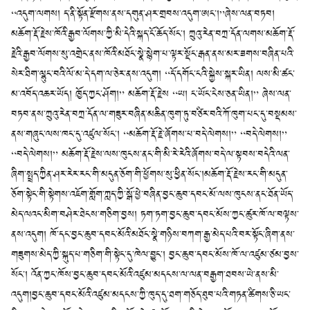
“འདུག་ལགས། ད་ནི་སྟོན་རྫོགས་ནས་དགུན་ཤར་གྲབས་འདུག་ཨང་།”ཞེས་ལན་བཏབ།
མཆོག་རྡོ་རྗེས་ཁོའི་རྒྱབ་ལོགས་ཀྱི་མི་དེའི་སྐད་ངོ་ཆོད་སོང་། ཀྲུའུ་རེན་བཀྲ་དོན་ལགས་མཆོག་རྡོ་
རྗེའི་རྒྱབ་ལོགས་སུ་འགྲེང་ནས་ཁོའི་མཐོང་སྣེ་སྙེག་པ་ལྟར་སྡོང་རྒན་ནས་མར་ཟགས་བཞིན་པའི་
སེར་ཐིག་ལྷུང་བའི་ལོ་མ་དེ་དག་ལ་ཅེར་ནས་འདུག། “དོ་དགོང་ངའི་སྐྱེས་སྐར་ཡིན། ལས་མི་ཚང་
མ་འབོད་འཆར་ཡོད། ཁྱོད་ཀྱང་ཤོག།” མཆོག་རྡོ་རྗེས “ཡ། ང་ཡོང་ངེས་ཅན་ཡིན།” ཞེས་ལན་
བཏབ་ནས་ཀྲུའུ་རེན་བཀྲ་དོན་ལ་གཟུར་བཞིན་མཆིན་ཁུག་ཏུ་བཙིར་བའི་ཀོ་ཁུག་པང་དུ་བསྡམས་
ནས་གཞུང་ལས་ཁང་དུ་འཛུལ་སོང་། “མཆོག་རྡོ་རྗེ་ཞོགས་པ་བདེ་ལེགས།” “བདེ་ལེགས།”
“བདེ་ལེགས།” མཆོག་རྡོ་རྗེས་ལས་ཁུངས་ནང་གི་མི་རེ་རེའི་ཞོགས་བདེ་ལ་སྟབས་བདེའི་ལན་
ཞིག་སྤྲད་ཀྱིན་ཤར་རེར་རང་གི་མདུན་ཅོག་གི་ཕྱོགས་སུ་ཕྱིན་སོང་།མཆོག་རྡོ་རྗེས་རང་གི་མདུན་
ཅོག་སྟེང་གི་སྟེགས་འཇོག་གློག་ཀླད་ཀྱི་སྒོ་ཕྱེ་བཞིན་བྱང་ཆུབ་དབང་མོ་ལས་ཁུངས་ནང་ཐོན་ཡོད་
མེད་ལའང་མིག་བཤེར་ཐེངས་གཅིག་བྱས། ཏག་ཏག་བྱང་ཆུབ་དབང་མོས་ཀྱང་ཚུར་ཁོ་ལ་བལྟས་
ནས་འདུག། ཁོ་དང་བྱང་ཆུབ་དབང་མོའི་མཐོང་སྣེ་གཉིས་བཀག་རྒྱ་མེད་པའི་བར་སྟོང་ཞིག་ནས་
གཟུགས་མེད་ཀྱི་སྐུད་པ་གཅིག་གི་སྟེང་དུ་ཁེལ་བྱུང་། བྱང་ཆུབ་དབང་མོས་ཁོ་ལ་འཛུམ་ཙམ་བྱས་
སོང་། འོན་ཀྱང་ཁོས་བྱང་ཆུབ་དབང་མོའི་འཛུམ་མདངས་ལ་ལན་བརྒྱག་ཐབས་ཡེ་ནས་མི་
འདུག།བྱང་ཆུབ་དབང་མོའི་འཛུམ་མདངས་ཀྱི་ཁུད་དུ་ཐག་གཅོད་ཐུབ་པའི་གཏན་ཚིགས་ཅི་ཡང་