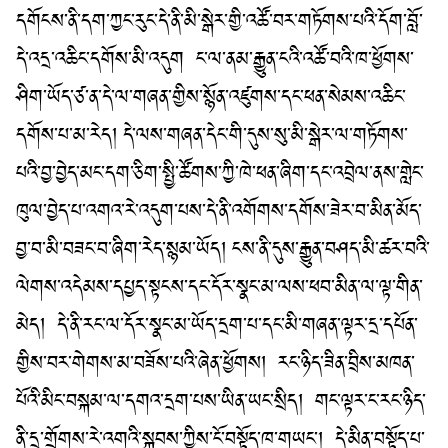
དགོངས་ནི་དག་ཀྱང་རུང་དེ་ནི་མི་སྒེར་གྱི་འཚོ་བར་གཏོགས་པའི་དོག་བློ་
དེ་འདྲ་འཆིང་དགོས་མི་འདུག
ང་ལ་ནམ་རྒྱུན་ངའི་འཚོ་བའི་ཁ་ཕྱོགས་
ཤིག་ཡོད་ཙ་ན་དེ་ལ་གཞན་གྱིས་སྙོན་འཛུགས་དང་ཕན་སེམས་འཆིང་
དགོས་པ་མ་རེད། དེ་ལས་གཞན་དེང་གི་དུས་སུ་མི་སྒེར་ལ་གཏོགས་
པའི་བྱ་བྱེད་མང་དག་ཅིག་སྤྱི་ཚོགས་ཀྱི་ཁེ་ཕན་ཞིག་དང་འབྲེལ་ནས་གླེང་
ཁུལ་བྱེད་པ་འགའ་རེ་འདུག་པས་དེ་ནི་འགོགས་དགོས་ཟེར་བ་མིན་མོད་
བྱ་བ་མི་བཟང་བ་ཞིག་རེད་སྙམ་ཡོད། ངས་ནི་དུས་རྒྱུན་བཤད་མི་ཚར་བའི་
ལེགས་འདེམས་དཔྱད་སྟངས་དང་དོར་སྣང་མ་ལས་ཕབ་མིན་ལ་ལྟ་གིན་
མེད།
དེ་ནི་རང་ལ་དོར་སྣང་མ་ཡོད་དྲག་པ་དང་མི་གཞན་ལྟར་དྲ་དཔོན་
གྱིས་བར་གེགས་མ་བཟོས་པའི་ཞེན་ཕྱོགས།
རང་ཉིད་ཟིན་བྲིས་མཁན་
པོའི་མིང་བསྐམ་ལ་དགའ་དྲག་པས་ཡིན་ཡང་སྲིད།
གང་ལྟར་ང་རང་ཉིད་
ནི་དྲ་གྲོགས་རེ་འགའི་སྐབས་ཀྱིས་ངོ་བསྟོད་ཁ་གཡང་།
དེ་མིན་བསྟོད་པ་