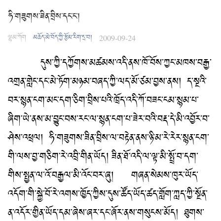
ཧི་གཟུགས་ཟིན་བྲིས་དང་ང་།
ལྷམ་ཀོག
མཆོད་མེ་བོད་ཀྱི་རྩོམ་རིག་དྲ་བ།
2009-09-24
དུས་ཀྱི་དཀྱོགས་མཚམས་འདི་ནས་ཁོ་བོས་ཀྱང་མཁས་བརྒྱ་
འགྲན་གླེང་དང་མེ་ཏོག་མཉམ་བཞད་ཀྱི་ལད་མོ་ཙམ་བྱས་ནས།
ད་སྔའི་
བར་སྙན་ངག་མང་དག་ཅིག་བྲིས་པའི་ཁྲོད་འདི་ཀོ་བཟང་ངམ་སྙམ་པ་
ཞིག་ཡེ་ནས་མ་བྱུང་བས་རང་ལ་སྙན་ངག་པ་ཟེར་བའི་བརྡ་དེ་མི་འབྱོར་བ་
ཤེས་འཕྲལ།
ཧི་གཟུགས་ཟིན་བྲིས་ལ་བརྟེན་ནས་ཉི་མ་རེ་རེར་སྙན་ངག་
གི་ལས་བྱ་གཅིག་རེ་འབྲི་གིན་ཡོད། ཟིན་ཐོ་འདི་ལ་ལྟ་མི་སྤྲོ་བ་དག་
གིས་སྤྱན་ལ་འོ་བརྒྱལ་མི་འོང་བར་ཞུ།
གཞན་སེམས་ཁུར་ཡོད་
འདོག་གི་སྐྱེ་བོ་རེ་འགས་ཁྱོད་ཀྱིས་དུས་ཚོད་ཡོད་ཚད་གློག་ཀླད་ཀྱི་སྔོན་
ན་འདོར་གྱིན་ཡོད་དམ་ཞེས་ཞར་དང་ཞོར་ནས་གསུངས་མོད།
ཐུགས་