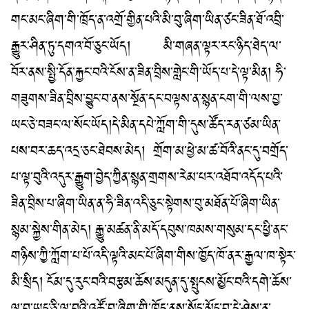
གང་མང་ཞིག་གི་ཁྲོད་ན་འགྲོ་གྱིན་པའི་མི་བུ་ཞིག་ཡིན་ཙང་ཟིན་ཐོ་འབྲི་
རྒྱུར་ཤིན་ཏུ་དགའ་བོ་ཅུང་ཡོད།
མི་གཞན་ལྟར་རང་ཉིད་ཐེད་ལ་
བོར་ནས་སྤྱི་དོན་རྐྱང་བའི་ངོས་ན་ཟིན་བྲིས་གླེང་གི་ཡོད་པ་དེ་ལྟ་མིན། ཧི་
གཟུགས་ཟིན་བྲིས་བྱུང་བ་ནས་སྔོན་དང་བལྟས་ན་སྙན་ངག་གི་ལས་བྱ་
ཡང་ཅེ་བཟང་ལ་སོང་ཡོད།དེ་མིན་དཔེ་ཀློག་གི་དུས་ཚོད་རན་ཙམ་ཡིན་
པས་བར་ཆད་འདྲ་ཅང་ཐེབས་མེད།
གྲོག་མ་ཕྱེ་མ་ཚ་བོའི་ནང་དུ་བགྲོད་
པ་ལྟ་བུའི་འདུར་རྒྱུག་བྱེད་ཀྱིན་སྙན་གྲགས་རེམ་པར་འཐོབ་འདོད་པའི་
ཟིན་བྲིས་པ་ཞིག་ཡིན་ན་ཧི་ཟིན་འདི་ཅུང་སྟེགས་བུ་མཐོན་པོ་ཞིག་ཡིན་
སྙམ་སྐྱེས་གིན་མེད། རྒྱུ་མཚན་ནི་མདོ་དབུས་ཁམས་གསུམ་དང་ཕྱི་ནང་
གཉིས་ཀྱི་ཀློག་པ་པོ་འདི་ལྟའི་མང་པོ་ཞིག་གིས་ཁྱོད་ཁོ་ནར་རྒྱལ་ཁ་སྟེར་
མི་སྲིད། ངོམ་དུ་རུང་བའི་བརྩམ་ཆོས་མདུན་དུ་སྤུངས་མྱོང་བའི་དགེ་ཆོས་