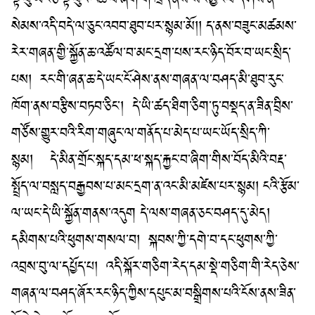
ལྟ་བུ་ཡང་ཅི་ལྟ་བུའི་འཚོ་བ་ཞིག་གི་ཁྲོད་ནས་སོང་མྱོང་བ་དེ་ཤེས་ན་
སེམས་འདི་བདེ་ལ་ཅུང་འབབ་ཐུབ་པར་སྙམ་མོ།། ད་ནས་བཟུང་མཚམས་
རེར་གཞན་གྱི་སྐྱོན་ཆ་འཚོལ་བ་མང་དྲག་པས་རང་ཉིད་བོར་བ་ཡང་སྲིད་
པས།
རང་གི་ཞན་ཆ་དེ་ཡང་ངོ་ཤེས་ནས་གཞན་ལ་བཤད་མི་ཐུབ་རུང་
ཁོག་ནས་བརྩིས་བཏབ་ཅིང་། དེ་ཡི་ཚད་ཐིག་ཅིག་ཏུ་བསྡད་ན་ཟིན་བྲིས་
གཙོས་གྱུར་བའི་རིག་གཞུང་ལ་གནོད་པ་མེད་པ་ཡང་ཡོད་སྲིད་ཀི་
སྙམ། དེ་མིན་གྲོང་སྐད་དམ་ཕ་སྐད་རྐྱང་བ་ཞིག་གིས་བོད་མིའི་བརྡ་
སྤྲོད་ལ་བསླད་བརྒྱབས་པ་མང་དྲག་ན་འང་མི་མཛེས་པར་སྙམ། ངའི་རྩོམ་
ལ་ཡང་དེ་ཡི་སྐྱོན་གནས་འདུག དེ་ལས་གཞན་ཅང་བཤད་དུ་མེད།
དམིགས་པའི་ཕུགས་གསལ་བ།
སྐབས་ཀྱི་དགེ་བ་དང་ཕུགས་ཀྱི་
འབྲས་བུ་ལ་དཔྱོད་པ།
འདི་སྐོར་གཅིག་རེད་དམ་སྡེ་གཅིག་གི་རེད་ཅེས་
གཞན་ལ་བཤད་ཞོར་རང་ཉིད་ཀྱིས་དཔུང་མ་བསྒྲིགས་པའི་ངོས་ནས་ཟིན་