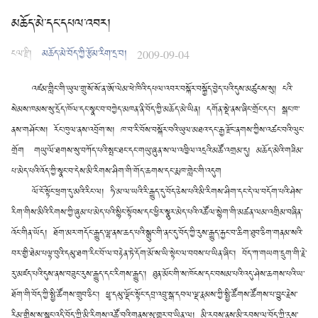
མཆོད་མེ་དང་དཔལ་འབར།
ངལ་རྫི།
མཆོད་མེ་བོད་ཀྱི་རྩོམ་རིག་དྲ་བ།
2009-09-04
འཛམ་གླིང་གི་ཡུལ་གྲུ་སོ་སོ་ན་ཨོ་ལེམ་ཕེ་ཁིའི་དཔལ་འབར་བསྐོར་བསྐྱོད་བྱེད་པའི་དུས་མཚུངས་སུ། ངའི་
སེམས་ཁམས་སུ་དྲོད་ཁོལ་དང་སྣང་བ་བཀྱེད་མཁན་ནི་བོད་ཀྱི་མཆོད་མེ་ཡིན། དགོན་སྡེ་ནས་ཞིང་གྲོང་དང༌། སྒང་ཁ་
ནས་གཤོང་ས། རོང་ཁུལ་ནས་འབྲོག་ས། ཁ་བ་རི་བོས་བསྐོར་བའི་ཡུལ་མཐའ་དང་རྒྱ་རྫོང་ནགས་ཀྱིས་འཚང་བའི་ལུང་
གྲོག གཡུ་ལོ་ཐགས་སུ་བཀོད་པའི་སྤང་ཐང་དང་གཡུ་ཞུན་ས་ལ་འཁྱིལ་འདྲའི་མཚོ་འགྲམ་དུ། མཆོད་མེའི་གཟིམ་
པ་མེད་པའི་འོད་ཀྱི་སྣང་བ་དེས་མི་རིགས་ཤིག་གི་གོད་ཆགས་དང་རྨ་ཁ་གླེང་གི་འདུག
ལོ་ངོ་སྟོང་ཕྲག་དུ་མའི་རིང་ལ། ཧི་མ་ལ་ཡའི་རི་རྒྱུད་དུ་བོད་ཅེས་པའི་མི་རིགས་ཤིག་དང་དེ་ལ་བདོག་པའི་ཤེས་
རིག་གིས་མིའི་རིགས་ཀྱི་ཞུམ་པ་མེད་པའི་སྙིང་སྟོབས་དང་ཕྱིར་སྣུར་མེད་པའི་འཚོལ་སྙེག་གི་མཚན་ལམ་འགྲིམ་བཞིན་
འོང་གིན་ཡོད། ཐོག་མར་གདོང་རྒྱུད་ལྷ་ནས་ཆད་པའི་སྒྲུང་གི་ནང་དུ་བོད་ཀྱི་རུས་རྒྱུད་རྐྱང་བ་ཆིག་ཐུབ་ཅིག་གནམ་སའི་
བར་གྱི་ཐེམ་པལྟ་བུའི་དམུ་ཐག་རིང་བོ་ལ་བརྟེན་ཏེ་དོག་མོ་ས་ཡི་སྟེང་ལ་བབས་པ་ཡིན་ཞིང༌། བོད་ཀ་གཡག་དྲུག་གི་རྗེ་
རུ་མཛད་པའི་དུས་ནས་བཟུང་རུས་རྒྱུད་དང་རིགས་རྒྱུད༌། ཐུན་མོང་གི་ས་ཁོངས་དང་བསམ་པའི་འདུ་ཤེས་ཆགས་པའི་ཡ་
ཐོག་གི་བོད་ཀྱི་སྤྱི་ཚོགས་གྲུབ་ཅིང༌། ཕྱྭ་དམུ་ལྡོང་སྟོང་དབྲ་འབྲུ་སྒ་དབལ་ལྡ་རྣམས་ཀྱི་སྤྱི་ཚོགས་ཚོགས་པ་བྱུང་རྗེས་
རིམ་གྱིས་ས་སྒང་འདི་བོད་ཀྱི་མི་རིགས་འཚོ་བའི་གནས་སུ་གྱུར་བ་ཡིན་ལ། མི་རབས་ནས་མི་རབས་ལ་བོད་ཀྱི་རུས་