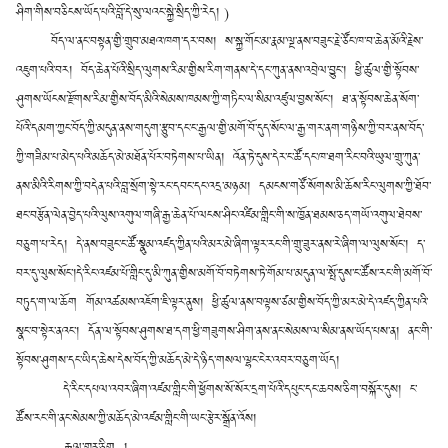
ཤིག་གིས་བཅིངས་ཡོད་པའི་བློ་དེ་སུ་ལའང་སྐྱེ་སྲིད་ཀྱི་རེད། )
བོད་ལ་ནང་བསྟན་གྱི་གྲུབ་མཐའ་ཁག་དར་བས། ས་སྐྱ་གོང་མ་རྣམ་ལྔ་ནས་བཟུང་རྗེ་ཙོང་ཁ་བ་ཆེན་མོའི་རྗེས་
འཇུག་པའི་བར། བོད་ཆེན་པོའི་སྲིད་ལུགས་རིམ་གྱིས་རིག་གནས་དེ་དང་ཀུན་ནས་འབྲེལ་བྱུང༌། ཕྱི་ཚུལ་གྱི་སྟོབས་
ཤུགས་ཡོངས་རྫོགས་རིམ་གྱིས་བོད་མིའི་སེམས་ཁམས་ཀྱི་གཏིང་ལ་སིམ་འཛུལ་བྱས་སོང༌། ཐ་ན་སྟོབས་ཆེན་སོག་
པོའི་དམག་ཀྱང་བོད་ཀྱི་མདུན་ནས་གདུག་རྩུབ་དང་ང་རྒྱལ་གྱི་མགོ་བོ་དུད་སོང་ལ་རྒྱ་གར་ནག་གཉིས་ཀྱི་བར་ནས་བོད་
ཀྱི་གཟིམ་པ་མེད་པའི་མཆོད་མེ་མཐོན་པོར་བཏེགས་པ་ཡིན། འོན་ཏེ་དུས་དེར་ང་ཚོ་དང་ཁ་ཐག་རིང་བའི་ཡུལ་གྲུ་ཀུན་
ནས་མིའི་རིགས་ཀྱི་བདེན་པའི་བླ་སྲོག་སྟེ་རང་དབང་དང་འདྲ་མཉམ། དམངས་གཙོ་སོགས་མི་ཆོས་རིང་ལུགས་ཀྱི་ཐོབ་
ཐང་བརྩོན་ལེན་བྱེད་པའི་ལུས་འགུལ་གཞི་རྒྱ་ཆེན་པོ་ལངས་ཤིང་འཛིམ་གླིང་གི་ས་ཁྱོན་ཐམས་ཅད་གཡོ་འགུལ་ཐེབས་
བཅུག་པ་རེད། དེ་ནས་བཟུང་ང་ཚོ་སྣུམ་འཛད་ཀྱིན་པའི་མར་མེ་ཞིག་ལྟར་རང་གི་གྲུ་ཟུར་ནས་རེ་ཞིག་ལ་ལུས་སོང༌། ད་
བར་དུ་ལུས་སོང༌།
དེ་རིང་འཛམ་པོ་གླིང་དུ་མི་ཀུན་གྱིས་མགོ་བོ་བཏེགས་ཏེ་གོམ་པ་མདུན་ལ་སྤོ་དུས་ང་ཚོས་རང་གི་མགོ་བོ་
བཏུད་ག་ལ་ཆོག གོམ་འཚམས་འཇོག་ཇི་ལྟར་ནུས། ཕྱི་ཚུལ་ནས་བལྟས་ཙམ་གྱིས་བོད་ཀྱི་མར་མེ་དེ་འཛད་ཀྱིན་པའི་
སྣང་བ་སྟེར་ནའང༌། དོན་ལ་སྟོབས་ཤུགས་ཐ་དག་ཕྱི་གཟུགས་ཤིག་ནས་ནང་སེམས་ལ་སིམ་ནས་ཡོད་པས་ན། ནང་གི་
སྟོབས་ཤུགས་དང་ཡིད་ཆེས་དེས་བོད་ཀྱི་མཆོད་མེ་དེ་ཉིད་གསལ་ལྷང་ངེར་འབར་བཅུག་ཡོད།
དེ་རིང་དཔལ་འབར་ཞིག་འཛམ་གླིང་གི་ཕྱོགས་སོ་སོར་དྲག་པོའི་དཔུང་དང་ཆབས་ཅིག་བསྐོར་དུས། ང་
ཚོས་རང་གི་ནང་སེམས་ཀྱི་མཆོད་མེ་འཛམ་གླིང་གི་ཡང་རྩེར་སྒྲོན་འོས།