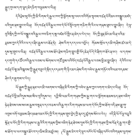
རྒྱུད་ཁུངས་དག་ལྷད་མེད་ཅིག་བལྟམས་པ་ཡིན།
དེའི་རྗེས་སུ་བོད་ཀྱི་མི་རིགས་དེ་རྒྱལ་ཁབ་ཀྱི་ཕྱོགས་སུ་འཕར་བའི་གོམ་སྟབས་བཙན་པོའི་མངའ་བསྒྱུར་མཛད་
པའི་དུས་ནས་བྱུང་བ་ཡིན། བོད་བཙན་པོའི་རྒྱལ་ཁབ་དེ་ལོ་ངོ་སྟོང་ཕྲག་གཅིག་གི་རིང་ལ་གནས་ཐུབ་པ་བྱུང་ཞིང༌། དེ་ལྟ་
བུའི་སྲིད་ཀྱི་ཁ་ལོ་བསྒྱུར་བའི་རྒྱལ་ཁབ་ཅིག་ད་སྔ་འཛམ་པོ་གླིང་ན་མེད་པ་རེད་ལ། བོད་ཀྱི་ཐུན་མོང་མ་ཡིན་པའི་ཆ་
རྣམས་ཀྱང་དེའི་རིང་ལ་དར་ཞིང་རྒྱས་པར་ཐོན་ཏེ། ཤེས་རིག་དང་དཔལ་འབྱོར། གོམས་སྲོལ་དང་མི་གཤིས་ཚང་མ་དེ་
དུས་སུ་གྲུབ་པ་ཡིན། བཙན་པོའི་རྒྱལ་རབས་ཐོར་རྗེས་གཅིག་གྱུར་གྱི་བོད་ཆེན་པོ་དེ་རེ་ཞིག་ཁ་ཐོར་ནའང༌། ལ་དགས་
དང་གུ་གེ་དང་ཙོང་ཁའི་རྒྱལ་རབས་ལ་སོགས་པ་གཙོ་བྱས་པའི་བོད་བཙན་པོའི་རྒྱལ་རབས་ཕྱི་མ་བྱུང་ཞིང༌། དེའི་རིང་ལ་
བཙན་པོ་སྔ་མའི་སྐབས་ཀྱི་རྒྱུན་བཟུང་དེ་སྲིད་དང་དམག་གི་རྟིང་མར་ཤེས་རིག་འཕེལ་རྒྱས་གཏོང་བའི་ལམ་བདམས་
ཤིང་དེར་ཞུགས་པ་རེད།
ལོ་རྒྱུས་ཀྱི་རྒྱུན་ནམ་ཡང་མི་འཇགས་པ་བཞིན་མི་རིགས་ཀྱི་འཕེལ་རྒྱས་ཀྱང་འགག་པ་མེད་པ་ཡིན། བོད་
བཙན་པོ་ཕྱི་མའི་དུས་སམ་སིལ་བུའི་དུས་ལ། དབྱི་སི་ལམ་རིག་གནས་ཀྱིས་རྒྱ་གར་ལ་ཕྱོགས་ཐམས་ཅད་ནས་འཇིག་
ཉེན་ཐེབས་པས་སངས་རྒྱས་བསྟན་པ་དང་བཅས་པའི་རྒྱ་གར་རིག་གནས་མ་ལག་དེ་བོད་ཀྱི་ས་ཐོག་འདི་ནས་མྱུ་གུ་
འབུས་འགོ་བརྩམས་ཤིང༌།མཐའ་མར་བོད་ཀྱི་རིག་གནས་གྲུབ་བྱེད་ཀྱི་རྐང་དུ་ཚུགས་སོང་པ་རེད། འདི་ནི་ལོ་ངོ་ལྔ་བཅུའི་
སྔོན་ལ་བོད་ཀྱི་རིག་གནས་ལ་རྒྱའི་རིག་གནས་ཀྱིས་འཇིག་ཉེན་ཐེབས་དུས་བོད་ཀྱི་རིག་གནས་ཀྱི་ས་བོན་དེ་རྒྱ་གར་གྱི་
ས་ཐོག་ལ་ཡང་བསྐྱར་ཐོར་བ་དང་ཅིས་མི་མཚུངས། (ལོ་རྒྱུས་ཟེར་བ་དེ་ལྟར་འཁོར་ལོ་བཞིན་འཁོར་བའི་གནས་ལུགས་