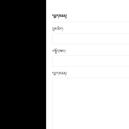
དཔྱད་མཆན།
རུས་མིང་།
ར་སྤྲོད་ཨང་།
དཔྱད་མཆན།