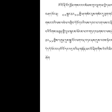
ཁོ་བོ་ནི་བོད་རྩོམ་གསར་བར་སེམས་ཁུར་ལྷག་མ་བྱེད་
བཤད་འོང་ན། <<སྦྲང་ཆར>>གྱི་ཤ་གསེང་རུས་གསེང་དུ་ཟུག་གཟེར་
གསར་བའི་ལས་འཕེལ་འགྲིབ་དེ་བོད་པའི་ལས་དབང་ལ་རག་ལས་པ་ཞིག་ཡི
པའི་རིགས་མཐུན་གྱི་རུལ་སུངས་ཡོངས་ལ་ཁ་གཏད་བཅགས་པ་ལས།སྐྱོན་
ཆར>>གྱིས་དགུན་དུས་སྐྱ་བོར་ལག་བརྡ་བཏང་ནས།དུས་རབས་ཉེར་གཅི
དེད་དེ་འོང་བར།ཁོ་བོ་དང་འདྲ་བའི་ན་གཞོན་མང་བོ་ཞིག་གིས་རེ་
ཤོག