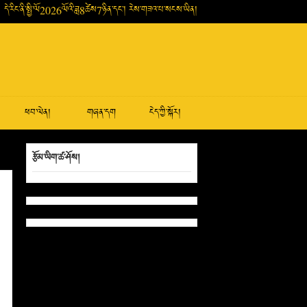
དེ་རིང་ནི་སྤྱི་ལོ2026ལོའི་ཟླ8ཚེས7ཉིན་དང་། རེས་གཟའ་པ་སངས་ཡིན།
ཕབ་ལེན།
གཞན་དག
ངེད་ཀྱི་སྐོར།
རྩོམ་ཡིག་ཚ་ཤོས།