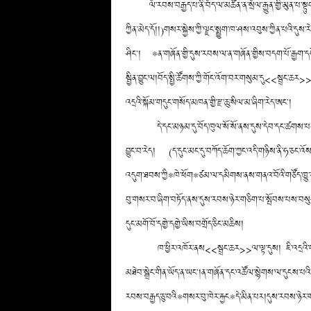
ལོ་རབས་བརྒྱད་པ་ནི་བོད་ལ་མཚོན་ན་སྲོལ་རྒྱུན་གྱི་མུན་པ་སྟ
ཀྱིན་མེད་དོ།།)གསར་སྐྱེས་ཀྱི་ལྗང་སྨྱུག་ཁ་ཤས་འབུས་ཀྱིན་པའ
ཤིང༌། *ན་གཞོན་གྱི་དུས་རབས་ལ་ན་གཞོན་གྱིས་བདག་པོ་རྒྱག་དགོས*པ
སྦྱིན་བྱུང་ལ།བོད་སྤྱི་ཚོགས་ཀྱི་གོང་འོག་བར་གསུམ་དུ<<སྦྲང་
འདྲའི་སྐོམ་གདུང་གསོད་མཁན་གྱི་རྫ་ཆུ་སིལ་མ་ཞིག་རེད་ཨང༌།
དེ་དང་མཉམ་དུ་བོད་ཁུལ་སོ་སོ་ནས་དུས་དེབ་དང་ཚགས་
བྱུང་བ་རེད། (ད་དུང་མང་དུ་བཀོད་ཆོག་ཀྱང་འདི་གཉིས་ནི་ཧ་ཅང་འ
འདུག་ཐབས་ཀྱི*ཁེ་ཕོག*ཙམ་ལ་དམིགས་ནས་གནའ་བོའི་གཙོད་ཁྱུ་རང
བུ་གསར་བ་ཞིག་བཏོད་ནས་དུས་རབས་ཉེར་གཅིག་པ་སྤོབས་པས་བསུས་པས།
དུང་མགོ་བོ་དགྱེ་དགྱེ་ཡིས་བགྲོད་ཅིང་མཆིས།
ཁ་ཕྱིར་འཁོར་ནས<<སྦྲང་ཆར>>ལ་ལྟ་དུས། ཇི་འདྲའི་བ
མཐེབ་སྒྲེང་གིན་ཡོད་ན་ཡང༌།ན་གཞོན་དང་འཚོལ་སྙེགས་ལ་དུངས་
རབས་བརྒྱད་ཅུ་བའི*གསར་བུ་ཁེར་རྐྱང*དེ་མིན་པར།དུས་རབས་ཉེར་ག