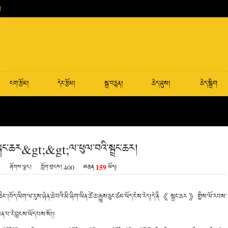
ངག་རྩོམ།
དེང་རྩོམ།
སྒྲ་བརྙན།
ཆེད་ཞུས།
ཆེད་སྒྲིག
ྲང་ཆར&gt;&gt;ལ་ཕུལ་བའི་སྦྲང་ཆར།
159
3
ཞོགས་ལྗང་།
ཀློག་གྲངས།
400
མཆན
ཡོད།
༌།བོད་ཡིག་ལ་རུས་ཞེན་ཆེ་བའི་མི་ཞིག་ཡིན་ཚེ་ཆ་རྒྱུས་ཅུང་ཙམ་ཡོད་ངེས་རེད།དེ་ནི《སྦྲང་ཆར》གྱིས་ལོ་རབས་
མན་པ་རེ་བླངས་ཡོད་པས་སོ།།