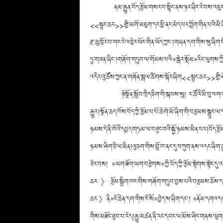
ནམ་རྒྱུན་བོད་རྩོམ་གསར་བ་སྙིང་ནས་ཉར་ཞིང་རེ་བས་འ
<<སྦྲང་ཆར>>གྱི་མགོ་མཇུག་དང་ཕྱི་ནང་མེད་པར་ཀློག་གིན་པའི་མི་
རྫ་ཆུ་ཁྱོར་བ་གང་རེ་འཁྱེར་ཡོང་གིན་ཡོད་ཀྱང༌།གཞན་དག་གིས་སུ་ཞིག་
ཏུ་གཟན་ཞིང༌།གཞོག་གཏུབ་ལ་གོམས་པའི*སྒེར་སྡོམ*རིང་ལུགས་ཀྱི་བ
འདིར་འུ་ཚོས་ཀྱང་ན་གཞོན་སྒལ་ཚིགས་སྐོར་ཞིག<<སྦྲང་ཆར>>གྱི་ཤ
ཉེ་སྔོན་སློབ་ཁྲིད་ཅིག་གི་སྐབས་སུ། ང་ཚོའི་མི་བ
རྒྱུར།སྔོན་ཆད་ཁོས་བོད་ཀྱི་རྩོམ་པ་པོ་ཆེ་གེ་མོ་ཞིག་གི་བརྩམས་སྒྲུ
ཉམས་དེ་ནི་ཁོའི་དཔྱད་གཏམ་ལ་བཟུང་བའི་སྐྱོ་ཉམས་མིན་པར།བོད་རྩོམ་
ཉམས་ཤིག་ཅི་ལ་མིན།འུ་ཅག་གིས་བློ་ཁ་ནང་དུ་བཀུག་ནས་འདང་ཞིག་རྒ
ཟེར་བས། *ཡག་ཐོག་ཡག་བརྩེགས*ཀྱི་བོད་ཀྱི་རྩོམ་སྟེགས་སྟེང་དུ
ཆར〉རྩོམ་སྒྲིག་ཁང་གིས་གཞོག་གཏུབ་བྱས་པའི་བརྩམས་ཆོས་དང་རང
ཆར〉ནི*ངོ་ཆེན་དག་གིས་ངོ་སོ*བྱེད་ས་ཞིག་དང༌། *ནོམ་དགའ་དག
གིས་མཐོང་ཐུབ་པ་རེད།རྒྱུ་མཚན་ནི་རང་དབང་ལ་མོས་ཤིང་གནས་ལུགས