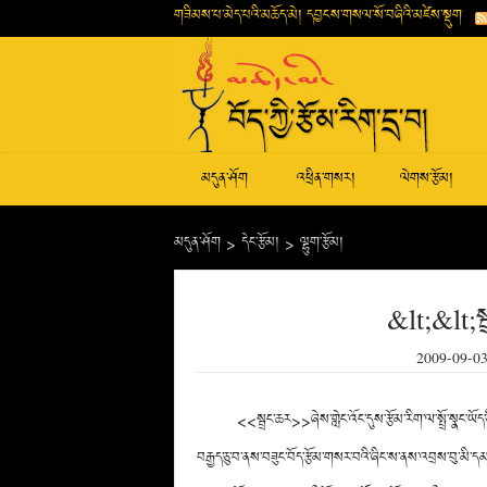
གཟིམས་པ་མེད་པའི་མཆོད་མེ། དབྱངས་གསལ་སོ་བཞིའི་མཛེས་སྡུག
མདུན་ཤོག
འཕྲིན་གསར།
ལེགས་རྩོམ།
མདུན་ཤོག
>
དེང་རྩོམ།
>
ལྷུག་རྩོམ།
&lt;&lt;སྦ
2009-09-0
<<སྦྲང་ཆར>>ཞེས་གླེང་འོང་དུས་རྩོམ་རིག་ལ་སྤྲོ་སྣང་ཡོད་ཅིང
བརྒྱད་ཅུ་བ་ནས་བཟུང་བོད་རྩོམ་གསར་བའི་ཞིང་ས་ནས་འབྲས་བུ་མི་ད