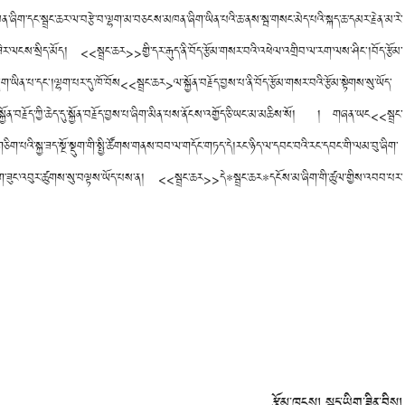
མཁན་ཞིག་དང་སྦྲང་ཆར་ལ་བརྩེ་བ་ལྷག་མ་བཅངས་མཁན་ཞིག་ཡིན་པའི་ཆ་ནས་སྦ་གསང་མེད་པའི་སྐད་ཆ་དམར་རྗེན་མ་རེ་
ལངས་སྲིད་མོད། <<སྦྲང་ཆར>>གྱི་དར་རྒུད་ནི་བོད་རྩོམ་གསར་བའི་འཕེལ་འགྲིབ་ལ་རག་ལས་ཤིང༌།བོད་རྩོམ་
ན་པ་དང༌།ལྷག་པར་དུ་ཁོ་བོས<<སྦྲང་ཆར>ལ་སྐྱོན་བརྗོད་བྱས་པ་ནི་བོད་རྩོམ་གསར་བའི་རྩོམ་སྟེགས་སུ་ཡོད་
བརྗོད་ཀྱི་ཆེད་དུ་སྐྱོན་བརྗོད་བྱས་པ་ཞིག་མིན་པས་ནོངས་འགྱོད་ཅི་ཡང་མ་མཆིས་སོ། །
གཞན་ཡང<<སྦྲང་
ག་པའི་སྐྱ་ཟད་སྔོ་སྡུག་གི་སྤྱི་ཚོགས་གནས་བབ་ལ་གདོང་གཏད་དེ།རང་ཉིད་ལ་དབང་བའི་རང་དབང་གི་ལམ་བུ་ཞིག་
བའི་མིག་ཟུང་འབུར་ཚུགས་སུ་བལྟས་ཡོད་པས་ན། <<སྦྲང་ཆར>>དེ*སྦྲང་ཆར*དངོས་མ་ཞིག་གི་ཚུལ་གྱིས་འབབ་པར་
རྩོམ་ཁུངས། སྐད་ཡིག་ཟིན་བྲིས།