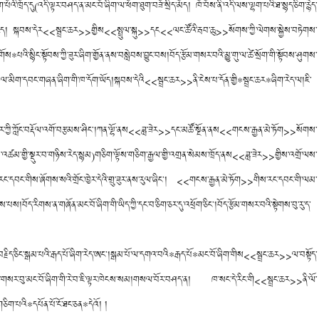
ུག་པོའི་ཁྲོད་དུ(འདི་ལྟར་བཤད་ན་མང་བོ་ཞིག་ལ་ཕོག་ཐུག་བཟོ་སྲིད་མོད། ཁོ་བོས་ནི་འདི་ལས་ལྷག་པའི་ཐ་སྙད་ཅིག་རྙེད་
ི་དུས་རེད། སྐབས་དེར<<སྦྲང་ཆར>>གྱིས<<སྤྲུལ་སྐུ>>དང<<ལང་ཚོའི་རྦབ་ཆུ>>སོགས་ཀྱི་ལེགས་སྐྱེས་བཏེགས་
འི་སྙིང་སྟོབས་ཀྱི་ཟུར་ཞིག་གྱོན་ནས་བསླེབས་བྱུང་བས།བོད་རྩོམ་གསར་བའི་མྱུ་གུ་ལ་ཚེ་སྲོག་གི་སྟོབས་ཤུགས་
ཆར>>ལ་མིག་དབང་གཞན་ཞིག་གི་ཁ་དོག་ཡོད།སྐབས་དེའི<<སྦྲང་ཆར>>ནི་ངེས་པ་དོན་གྱི*སྦྲང་ཆར*ཞིག་རེད་ལ།ཇི་
པར་ཀྱི་ཀློང་བརྡོལ་འགོ་བརྩམས་ཤིང༌།ཀན་ལྷོ་ནས<<ཟླ་ཟེར>>དང་མཚོ་སྔོན་ནས<<གངས་རྒྱན་མེ་ཏོག>>སོགས་
ོས་འཚམ་གྱི་སྡུར་བ་གཉིས་རེད་སྙམ)གཅིག་ལྟོས་གཅིག་རྒྱལ་གྱི་འགྲན་སེམས་ཁྲོད་ནས<<ཟླ་ཟེར>>གྱིས་འགྲོ་ལས་
་དབང་གིས་ཞོགས་སའི་གྲོང་ཁྱེར་དེའི་གྲུ་ཟུར་ནས་རུལ་ཞིང༌། <<གངས་རྒྱན་མེ་ཏོག>>གིས་རང་དབང་གི་ལམ་
བོད་རིགས་ན་གཞོན་མང་བོ་ཞིག་གི་ཡིད་ཀྱི་དང་བ་ཅིག་ཅར་དུ་འཕྲོག་ཅིང༌།བོད་རྩོམ་གསར་བའི་སྟེགས་བུ་རུ་ད་
རྗིད་ཅིང་སྒམ་པའི་རྒད་པོ་ཞིག་རེད་ཨང༌།སྒམ་པོ་ལ་དགའ་བའི*རྒད་པོ*མང་བོ་ཞིག་གིས<<སྦྲང་ཆར>>ལ་བསྟོད་
པའི་གསར་བུ་མང་བོ་ཞིག་གི་རེ་བ་ཇི་ལྟར་ཁེངས་སམ།གསལ་བོར་བཤད་ན། ཁ་སང་དེ་རིང་གི<<སྦྲང་ཆར>>ནི་ལོ་
ཅིག་པའི*དཔོན་པོ་ངོ་ཐང་ཅན*དེའོ། །