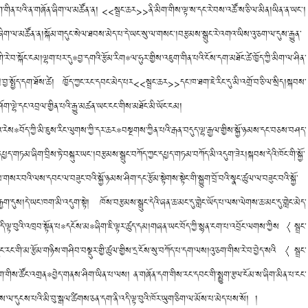
ཇུག་གིན་པའི་ན་གཞོན་ཞིག་ལ་མཚོན་ན། <<སྦྲང་ཆར>>ནི་མིག་གིས་ལྟ་ས་དང་རེ་བས་འཚོ་ས་ཅི་ལ་མིན།ཡིན་ན་ཡང༌།
ཞིག་ལ་མཚོན་ན།སྐོམ་གདུང་སེལ་ཐབས་མེད་པ་དེ་ཡང་སུ་ལ་གསང༌།བརྩམས་སྒྲུང་རེ་འགའ་ཡིས་འུ་ཅག་ལ་དུས་རྒྱུན་
གི་རེ་བ་སྐོང་ངམ།ལྷག་པར་དུ*བྱ་དགའི་རྩོམ་རིག*ལ་ཧུར་གྱིས་འཇུག་གིན་པའི་ངོས་དག་མཐོང་ཚེ་ཁྱོད་ཀྱི་མིག་ལ་ཤིན་
ྱ་སྤྱོད་དག་ཐོས་ཚེ། ཁྱོད་ཀྱང་རང་དབང་མེད་པར<<སྦྲང་ཆར>>དང་ཁ་ཐག་ཇེ་རིང་དུ་མི་འགྲོ་བ་ཅི་ལ་སྲིད།སྐབས་
ོག་ལྷེ་དང་འབྲལ་གྱིན་པའི་རྒྱུ་མཚན་ཡང་ངང་གིས་མཐོང་མི་ཡོང་ངམ།
ུ་འགའ་རེས*བོད་ཀྱི་མི་ཇུས་རིང་ལུགས་ཀྱི་དར་ཆར*བསྔགས་ཀྱིན་པའི་རྒན་བདུད་ལྷ་རྒྱལ་གྱིས་སྐྱོ་ཉམས་དང་བཅས་བཤད་
ང་ལ་དཔྱད་གཏམ་ཞིག་བྲིས་ཏེ་བསྐུར་ཡང༌།བརྩམས་སྒྲུང་བཀོད་ཀྱང་དཔྱད་གཏམ་བཀོད་མི་འདུག་ཟེར།སྐབས་དེའི་ཁོང་གི་སྐྱོ་
གསར་བའི་ལས་དབང་ལ་བཟུང་བའི་སྐྱོ་ཉམས་ཤིག་དང་རྩོམ་སྟེགས་སྟེང་གི་སྐྱུག་བྲོ་བའི་སྣང་ཚུལ་ལ་བཟུང་བའི་སྐྱོ་
ྱག་དུས།དེ་ཡང་ཁག་མི་འདུག་སྟེ། ཁོས་བརྩམས་སྒྲུང་དེའི་ཞན་ཆ་མང་དུ་གླེང་ཡོད་པ་ལས་ལེགས་ཆ་མང་དུ་གླེང་མེད་
་འདི་ལྟ་བུའི་འཁྲབ་སྟོན་པ*དངོས་མ*ཞིག་ཇི་ལྟར་ཚུད་དམ།གཞན་ཡང་བོད་ཀྱི་སྙན་ངག་པ་འབྲོང་ལགས་ཀྱིས〈སྦྲང་
་གི་མ་རྩོམ་གཉིས་གཤིབ་བསྡུར་གྱི་ཚུལ་གྱིས་དྲ་ངོས་སུ་བཀོད་པ་དག་ལས།འུ་ཅག་གིས་རེ་བ་བྱེད་སའི〈སྦྲང་
་གིས་ཚོང་འགྲན*བྱེད་གནས་ཤིག་ཡིན་པ་ལས། ན་གཞོན་དག་གིས་རང་དབང་གི་སྨྱུག་རྩལ་ངོམ་ས་ཞིག་མིན་པ་ངང་
་ལ་དུངས་པའི་མི་བུ་སྒལ་ཚིགས་ཅན་དག་ནི་འདི་ལྟ་བུའི་ཁོར་ཡུག་ཅིག་ལ་མོས་པ་མེད་པས་སོ། །