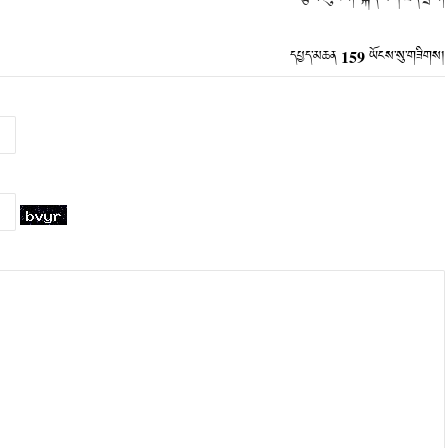
159
དཔྱད་མཆན
ཡོངས་སུ་གཟིགས།