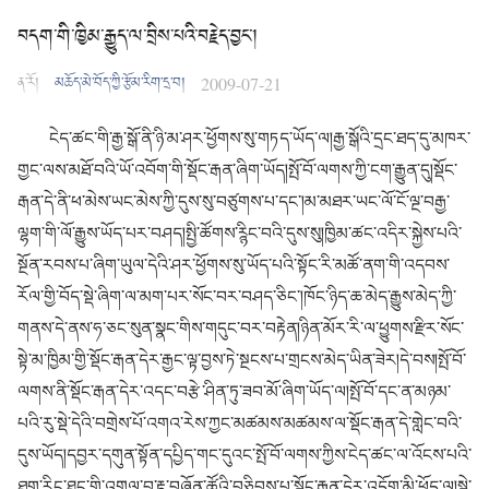
བདག་གི་ཁྱིམ་རྒྱུད་ལ་བྲིས་པའི་བརྗེད་བྱང་།
ན་རོ།
མཆོད་མེ་བོད་ཀྱི་རྩོམ་རིག་དྲ་བ།
2009-07-21
ངེད་ཚང་གི་རྒྱ་སྒོ་ནི་ཉི་མ་ཤར་ཕྱོགས་སུ་གཏད་ཡོད་ལ།རྒྱ་སྒོའི་དྲང་ཐད་དུ་མཁར་
གྱང་ལས་མཐོ་བའི་ཡོ་འབོག་གི་སྡོང་རྒན་ཞིག་ཡོད།སྤོ་བོ་ལགས་ཀྱི་ངག་རྒྱུན་དུ།སྡོང་
རྒན་དེ་ནི་ཕ་མེས་ཡང་མེས་ཀྱི་དུས་སུ་བཙུགས་པ་དང་།མ་མཐར་ཡང་ལོ་ངོ་ལྔ་བརྒྱ་
ལྷག་གི་ལོ་རྒྱུས་ཡོད་པར་བཤད།སྤྱི་ཚོགས་ཪྙིང་བའི་དུས་སུ།ཁྱིམ་ཚང་འདིར་སྐྱེས་པའི་
སྔོན་རབས་པ་ཞིག་ཡུལ་དེའི་ཤར་ཕྱོགས་སུ་ཡོད་པའི་སྟོང་རི་མཚོ་ནག་གི་འདབས་
རོལ་གྱི་བོད་སྡེ་ཞིག་ལ་མག་པར་སོང་བར་བཤད་ཅིང་།ཁོང་ཉིད་ཆ་མེད་རྒྱུས་མེད་ཀྱི་
གནས་དེ་ནས་ཧ་ཅང་སུན་སྣང་གིས་གདུང་བར་བརྟེན།ཉིན་མོར་རི་ལ་ཕྱུགས་རྫིར་སོང་
སྟེ་མ་ཁྱིམ་གྱི་སྡོང་རྒན་དེར་རྒྱང་ལྟ་བྱས་ཏེ་སྔངས་པ་གྲངས་མེད་ཡིན་ཟེར།དེ་བས།སྤོ་བོ་
ལགས་ནི་སྡོང་རྒན་དེར་འདང་བརྩེ་ཤིན་ཏུ་ཟབ་མོ་ཞིག་ཡོད་ལ།སྤོ་བོ་དང་ན་མཉམ་
པའི་རུ་སྡེ་དེའི་བགྲེས་པོ་འགའ་རེས་ཀྱང་མཚམས་མཚམས་ལ་སྡོང་རྒན་དེ་གླེང་བའི་
དུས་ཡོད།དབྱར་དགུན་སྟོན་དཔྱིད་གང་དུའང་སྤོ་བོ་ལགས་ཀྱིས་ངེད་ཚང་ལ་འོངས་པའི་
ཐག་རིང་ཐུང་གི་འགྲུལ་བ་རྟ་བཞོན་ཚོའི་བཅིབས་པ་སྡོང་རྒན་དེར་འདོག་མི་ཕོད་ལ།སྡེ་