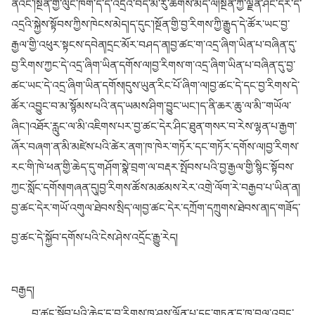
ནའང་།སྔོན་གྱི་ལུང་ཁོག་དེ་དེ་འདྲའི་བདེ་མོ་རུ་ཆགས་མེད་ལ།སྔོན་ཀྱི་ལྗོན་ཤིང་དེར་དེ་
འདྲའི་སྐྱེས་སྟོབས་ཀྱིས་ཁེངས་མེད།ད་དུང་།སྔོན་གྱི་བྱ་རིགས་ཀྱི་རྒྱུད་དེ་ཚོར་ཡང་བྱ་
རྒྱལ་གྱི་འཕུར་སྟངས་དབེན།དྲང་མོར་བཤད་ན།བྱ་ཚང་ག་འདྲ་ཞིག་ཡིན་པ་བཞིན་དུ་
བྱ་རིགས་ཀྱང་དེ་འདྲ་ཞིག་ཡིན་དགོས་ལ།བྱ་རིགས་ག་འདྲ་ཞིག་ཡིན་པ་བཞིན་དུ་བྱ་
ཚང་ཡང་དེ་འདྲ་ཞིག་ཡིན་དགོས།དུས་ཡུན་རིང་པོ་ཞིག་ལ།བྱ་ཚང་དེ་དང་བྱ་རིགས་དེ་
ཚོར་འབྱུང་བ་མ་སྙོམས་པའི་ནད་ཡམས་ཤིག་བྱུང་ཡང་།ད་ནི་ཆར་ཆུ་ལ་མི་་གཡོལ་
ཞིང་།འཐོར་རླུང་ལ་མི་འཇིགས་པར་བྱ་ཚང་དེར་ཤིང་ཐུན་གསར་བ་རེས་ལྷན་པ་རྒྱག་
ཞོར་བཞག་ན་མི་མཛེས་པའི་ཚེར་ནག་ཁ་ཁེར་གཏོར་དང་གཏོར་དགོས་ལ།བྱ་རིགས་
རང་གི་ཁེ་ཕན་གྱི་ཆེད་དུ་གཤོག་སྣེ་བྲག་ལ་བརྡར་སྤོབས་པའི་བྱ་རྒྱལ་གྱི་སྙིང་སྟོབས་
ཀྱང་སློང་དགོས།གཞན་དུ།བྱ་རིགས་ཚོས་མཚམས་རེར་འགྲེ་ལོག་རེ་བརྒྱབ་པ་ཡིན་ན།
བྱ་ཚང་དེར་གཡོ་འགུལ་ཐེབས་སྲིད་ལ།བྱ་ཚང་དེར་དཀྲོག་དཀྲུགས་ཐེབས་ན།ད་གཟོད་
བྱ་ཚང་དེ་སྐྱོབ་དགོས་པའི་ངེས་ཤེས་འདྲོང་རྒྱུ་རེད།
བརྒྱད།
བྱ་ཚང་སྐྱོབ་པའི་ཆེད་དུ་བྱ་རིགས་ཁ་ཤས་ལྗོན་པ་དང་གཏན་དུ་ཁ་བྲལ་འབྱུང་