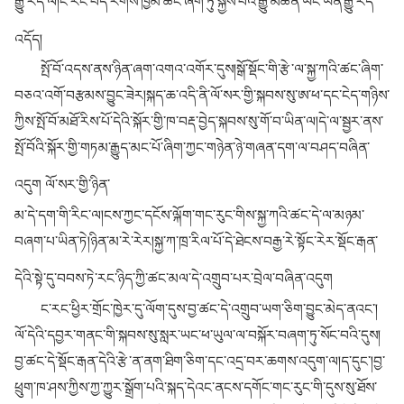
རྒྱུ་རེད་ལ།ང་རང་བོད་རིགས་ཁྱིམ་ཚང་ཞིག་ཏུ་སྐྱེས་པའི་རྒྱུ་མཚན་ཡང་ཡིན་རྒྱུ་རེད་
འདོད།
སྤོ་བོ་འདས་ནས་ཉིན་ཞག་འགའ་འགོར་དུས།སྒོ་སྡོང་གི་རྩེ་ལ་སྐྱ་ཀའི་ཚང་ཞིག་
བཅའ་འགོ་བརྩམས་བྱུང་ཟེར།སྐད་ཆ་འདི་ནི་ལོ་སར་གྱི་སྐབས་སུ་ཨ་ཕ་དང་ངེད་གཉིས་
ཀྱིས་སྤོ་བོ་མཐོ་རིས་པོ་དེའི་སྐོར་གྱི་ཁ་བརྡ་བྱེད་སྐབས་སུ་གོ་བ་ཡིན་ལ།དེ་ལ་སྦྱར་ནས་
སྤོ་བོའི་སྐོར་གྱི་གཏམ་རྒྱུད་མང་པོ་ཞིག་ཀྱང་གཉེན་ཉེ་གཞན་དག་ལ་བཤད་བཞིན་
འདུག ལོ་སར་གྱི་ཉིན་
མ་དེ་དག་གི་རིང་ལ།ངས་ཀྱང་དངོས་ལྐོག་གང་རུང་གིས་སྐྱ་ཀའི་ཚང་དེ་ལ་མཉམ་
བཞག་པ་ཡིན་ཏེ།ཉིན་མ་རེ་རེར།སྐྱ་ཀ་ཁྲ་རིལ་པོ་དེ་ཐེངས་བརྒྱ་རེ་སྟོང་རེར་སྡོང་རྒན་
དེའི་སྟེ་དུ་བབས་ཏེ་རང་ཉིད་ཀྱི་ཚང་མལ་དེ་འགྲུབ་པར་བྲེལ་བཞིན་འདུག
ང་རང་ཕྱིར་གྲོང་ཁྱེར་དུ་ལོག་དུས་བྱ་ཚང་དེ་འགྲུབ་ཡག་ཅིག་བྱུང་མེད་ནའང་།
ལོ་དེའི་དབྱར་གནང་གི་སྐབས་སུ་སླར་ཡང་ཕ་ཡུལ་ལ་བསྐོར་བཞག་ཏུ་སོང་བའི་དུས།
བྱ་ཚང་དེ་སྡོང་རྒན་དེའི་རྩེ་ན་ནག་ཐིག་ཅིག་དང་འདྲ་བར་ཆགས་འདུག་ལ།ད་དུང་།བྱ་
ཕྲུག་ཁ་ཤས་ཀྱིས་ཀྱ་ཀྱུར་སྒྲོག་པའི་སྐད་དེའང་ནངས་དགོང་གང་རུང་གི་དུས་སུ་ཐོས་