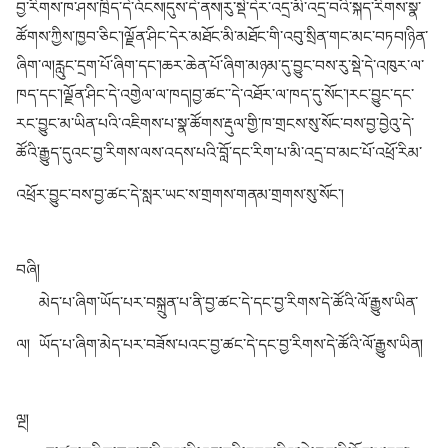
བྱ་རིགས་ཁ་ཤས་ཁྲིད་དེ་འོངས།དུས་དེ་ནས།རུ་སྡེ་དེར་འདྲ་མི་འདྲ་བའི་སྐད་རིགས་སྣ་
ཚོགས་ཀྱིས་ཁྱབ་ཅིང་།ལྗོན་ཤིང་དེར་མཐོང་མི་མཐོང་གི་འབུ་སྲིན་གང་མང་བཏབ།ཉིན་
ཞིག་ལ།རླུང་དྲག་པོ་ཞིག་དང་།ཆར་ཆེན་པོ་ཞིག་མཉམ་དུ་བྱུང་བས་རུ་སྡེ་དེ་འཁུར་ལ་
ཁད་དང་།ལྗོན་ཤིང་དེ་འགྱེལ་ལ་ཁད།བྱ་ཚང་་དེ་འཐོར་ལ་ཁད་དུ་སོང་།རང་བྱུང་དང་
རང་བྱུང་མ་ཡིན་པའི་འཇིགས་པ་སྣ་ཚོགས་རྡུལ་གྱི་ཁ་གྲངས་སུ་སོང་བས་བྱ་བྱེའུ་དེ་
ཚོའི་རྒྱུད་དུའང་བྱ་རིགས་ལས་འདས་པའི་བློ་དང་རིག་པ་མི་འདྲ་བ་མང་པོ་འཕྲོ་རིམ་
འཕྲོར་བྱུང་བས་བྱ་ཚང་དེ་སླར་ཡང་ས་གྲགས་གནམ་གྲགས་སུ་སོང་།
བཞི།
མེད་པ་ཞིག་ཡོད་པར་བསྐྲུན་པ་ནི་བྱ་ཚང་དེ་དང་བྱ་རིགས་དེ་ཚོའི་ལོ་རྒྱུས་ཡིན་
ལ།
ཡོད་པ་ཞིག་མེད་པར་བཟོས་པའང་བྱ་ཚང་དེ་དང་བྱ་རིགས་དེ་ཚོའི་ལོ་རྒྱུས་ཡིན།
ལྔ།