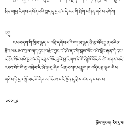
སྲིད་ལ།བྱ་རིགས་གསོན་པའི་སླད་དུ་བྱ་ཚང་དེ་རང་གི་སྲོག་བཞིན་གཅེས་དགོས།
དགུ
ངས་བདག་གི་ཁྱིམ་རྒྱུད་ལ་འབྲི་དགོས་པའི་གཏམ་རྒྱུད་ནི་ཆུ་བོའི་རྒྱུན་བཞིན་
རྫོགས་མཐའ་བྲལ་ལ།ད་དུང་།བརྗེད་བྱང་འདིའི་ནང་གི་སྐམ་སོང་བའི་སྡོང་རྒན་དེ་དང་།
འཐོར་སོང་བའི་བྱ་ཚང་དེ།འཕུར་སོང་བྱའི་བྱ་རིགས་དེ་ཚོ་ནི།ཁོ་བོའི་མི་ཚེ་ལ་ཤར་བའི་
འདས་སོང་གི་མུ་འབྲེལ་རི་མོ་ལྟ་བུ་ཞིག་ཡིན་པས།ངས་སྨྱུག་ཁ་འདིར་བླ་ལྷག་གིས་
གཅེས་ཏེ་དྲན་སྒོ་མང་པོ་ཞིག་མ་འོངས་པའི་སྔོན་དུ་བྲིས་ཚར་ན་བསམས།
༢༠༠༣.༩
རྩོམ་ཁུངས།
ངེད་དྲ་བ།