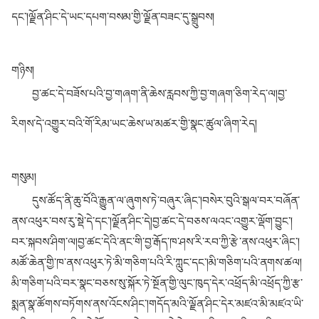
དང་།ལྗོན་ཤིང་དེ་ཡང་དཔག་བསམ་གྱི་ལྗོན་བཟང་དུ་སྒྲུབས།
གཉིས།
བྱ་ཚང་དེ་བཟོས་པའི་བྱ་གཞག་ནི་ཆེས་རླབས་ཀྱི་བྱ་གཞག་ཅིག་རེད་ལ།བྱ་
རིགས་དེ་འགྱུར་བའི་གོ་རིམ་ཡང་ཆེས་ཡ་མཚར་གྱི་སྣང་ཚུལ་ཞིག་རེད།
གསུམ།
དུས་ཚོད་ནི་ཆུ་བོའི་རྒྱུན་ལ་ཞུགས་ཏེ་བཞུར་ཞིང་།བསེར་བུའི་སྒལ་བར་བཞོན་
ནས་འཕུར་བས་རུ་སྡེ་དེ་དང་།ལྗོན་ཤིང་དེ།བྱ་ཚང་དེ་བཅས་ལའང་འགྱུར་ལྡོག་བྱུང་།
བར་སྐབས་ཤིག་ལ།བྱ་ཚང་དེའི་ནང་གི་བྱ་རྒོད་ཁ་ཤས་རི་རབ་ཀྱི་རྩེ་ནས་འཕུར་ཞིང་།
མཚོ་ཆེན་གྱི་ཁ་ནས་འཕུར་ཏེ་མི་གཅིག་པའི་རི་ཀླུང་དང་།མི་གཅིག་པའི་ནགས་ཚལ།
མི་གཅིག་པའི་བར་སྣང་བཅས་སུ་སྐོར་ཏེ་སྔོན་གྱི་ལུང་ཁུད་དེར་འཕྲོད་མི་འཕྲོད་ཀྱི་རྩ་
སྨན་སྣ་ཚོགས་བཏོགས་ནས་འོངས་ཤིང་།གདོད་མའི་ལྗོན་ཤིང་དེར་མཛའ་མི་མཛའ་ཡི་