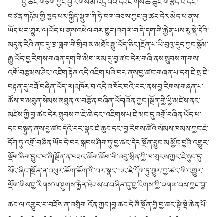
བྱ་ཚང་གཅིག་ཀྱང་བྱ་རིགས་མི་འདྲ་བའི་དབང་གིས་ཆེ་ཆུང་གི་རྩོད་པ་དང་།
བཙན་གཉོམ་གྱི་ཁྱད་པར།སྐྱིད་སྡུག་གི་ཧེ་བག་བཅས་ཀྱང་བྱ་ཚང་དེར་མེད་པ་ནས་
ཡོད་པར་གྱུར་ལ།ཡོད་པ་ནས་འཕེལ་བར་གྱུར།འགལ་བ་དེ་དག་གི་རྐྱེན་པས་རུ་སྡེ་དེའི་
མདུན་རིའི་ནང་དུ་ཁྲ་གླག་གི་གྲིབ་མ་མཐོང་རྒྱུ་ཡོད་ཅིང་།རྔོན་པ་ཡི་བུའུ་དུད་ཀྱང་སྣོམ་
རྒྱུ་ཡོད།བྱ་རིགས་གཞན་དག་གི་མིག་ལམ་དུ་བྱ་ཚང་དེར་གཞི་ནས་སྲུབས་ཀ་གས་
འགོ་བརྩམས་ཤིང་།འཇིག་རྟེན་འདི་འཇིག་པའི་བར་ནས་བྱ་ཚང་གཞན་པ་དག་ཇེ་སྲ་ཇེ་
བརྟན་དུ་བཟོ་བཞིན་ཡོད་ལ།འཁོར་བ་འདི་འཁོར་བའི་བར་ནས་བྱ་རིགས་གཞན་པ་
ཚོས་ཁ་མཐུན་སེམས་མཐུན་ལ་བརྩོན་བཞིན་ཡོད།འོན་ཀྱང་།སྔོན་གྱི་ཕྱི་མཛེས་ནང་
མཛེས་ཀྱི་བྱ་ཚང་དེར་སྲུབས་ཀ་ཇེ་ཆེ་དང་།འཇིགས་པ་ཇེ་མང་དུ་འགྲོ་བཞིན་ཡོད་པ་
དང་བསྟུན་ནས་བྱ་ཚང་དེའི་བར་སྣང་ཇེ་ཆུང་དང་།བྱ་རིགས་ཚོའི་སེམས་ཁམས་ཀྱང་ཇེ་
དོག་ཏུ་འགྲོ་བཞིན་ཡོད་དེ།བར་སྐབས་ཤིག་ཏུ།བྱ་ཚང་དེར་སྔོན་བྱུང་མ་མྱོང་བྱའི་འགྱུར་
ལྡོག་ཅིག་བྱུང་བ་ནི།སྔོན་ན་བཟའ་ཆོག་ཆོག་གི་འབུ་སྲིན་ཀྱི་ཁ་གྲངས་ཀྱང་ཇེ་ཉུང་དུ་
སོང་ཞིང་།སྔོན་ན་འཕུར་ཆོག་ཆོག་གི་བར་སྣང་ཡང་ཇེ་དོག་ཏུ་གྱུར།བྱ་ཚང་གི་འགྱུར་
ལྡོག་གིས་བྱ་རིགས་ལ་ཤུགས་རྐྱེན་ཐེབས་པ་བཞིན་དུ་བྱ་རིགས་ཀྱི་འགལ་བས་ཀྱང་བྱ་
ཚང་ལ་འགྱུར་བ་བཟོས་ན་འགྲིག འོན་ཀྱང་།བྱ་ཚང་དེ་ནི་སྔོན་གྱི་བྱ་
ཚང་སྟེ།སྡེ་ཆེན་པོ་