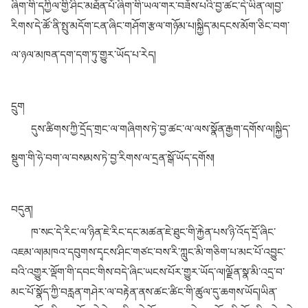
ཞིག་གི་དཀྱིལ་གྱི་ཤིང་མཐོན་པོ་ཞིག་གི་ཡལ་གར་བཟོས་པའི་བྱ་ཚང་དེ་ཡིན་ལ།བྱ་
རིགས་དེ་ཚོ་ནི་སྤུ་མདོག་ངན་ཞིང་གཤོག་རྩལ་གཉོམ་པ།སྐྱིད་མདངས་མོག་ཅིང་བག་
ལ་ཉལ་མཁན་དག་དག་ཏུ་གྱུར་ཡོད་པ་རེད།
དྲུག
དུས་ཚིགས་ཀྱི་དྲོད་གྲང་ལ་གཞིགས་ཏེ་བྱ་ཚང་ལ་ལས་སྣོན་རྒྱག་དགོས་ལ།སྐྱིད་
སྡུག་གི་ཧེ་བག་ལ་བསམས་ཏེ་བྱ་རིགས་ལ་དྲན་སྒོ་ཡོད་དགོས།
བདུན།
ཁ་སང་དེ་རིང་ལ་ཉིན་ཇེ་རིང་དང་མཚན་ཇེ་ཐུང་གི་རྐྱེན་པས་ཉི་འོད་དྲོ་ཞིང་
འཇམ་ལ།མཁའ་དབུགས་དྭངས་ཤིང་གཙང་བས་རི་ཀླུང་མི་གཅིག་པ་མང་པོ་འབྱུང་
བའི་འགྱུར་ལྡོག་གི་དབང་གིས་བདེ་ཞིང་ཡངས་པོར་གྱུར་ཡོད་ལ།ལྗོན་སྣ་མི་འདྲ་བ་
མང་པོ་སྣོད་ཀྱི་བརླན་གཤེར་ལ་བརྟེན་ནས་ཚང་ཚིང་གི་ཚུལ་དུ་ཆགས་ཡོད།ཡིན་