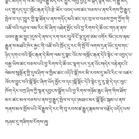
ལྗང་མདོག་གི་ལོ་མ་འབུས་རྒྱུ་མེད་པར་གྱུར་ལ།བྱ་བྱེའུ་ཡི་སྐད་སྙན་ཡང་གོ་རྒྱུ་མེད་
པར་གྱུར།ད་དུང་།སྡོང་རྒན་དེའི་རྩེ་མོར་འབད་པས་ཚང་བཅས་པ་ནས་རིགས་ཀྱི་རྒྱུད་
སྤེལ་བ་དང་།བྱུར་གྱི་སྣ་ཐོན་པ་ནས་གདོད་མའི་ཚང་དང་བྲལ་བ་བཅས་ཀྱག་ཀྱོག་གི་
འཚོ་བའི་བཤུལ་ལམ་རིང་མོ་ཞིག་འཐེན་མྱོང་བའི་བྱ་རིགས་དེ་ཚོའང་གཏན་ནས་
འབབ་རྒྱུ་མ་བྱུང་།
དུས་དེ་ནས་ད་རག་བར་དུ།ལོ་ངོ་ལྔ་དྲུག་ཙམ་འགོར་སོང་།ངས་ནམ་
རྒྱུན་ས་མཐའི་ཁེར་རྐྱང་གི་འཚོ་བའི་ཁྲོད་དུ་རང་གི་སྤོ་བོ་ལགས་དྲན་ཡོང་དུས་གང་
ཉིད་དགའ་བའི་སྡོང་རྒན་དེ་མིག་ལམ་དུ་སྣང་འོངས་ལ།སྡོང་རྒན་དེའི་སྟེང་ལ་འབྱད་པ་
བརྒྱ་ཡིས་ཚང་བཅས་པའི་བྱ་རིགས་དེ་ཚོའང་ལྷག་པར་དྲན་འོངས།དེར་བརྟེན།ངའི་
སེམས་སུ།སྔོན་གྱི་དུས་ཤིག་ལ་ཁྱིམ་ཚང་འདིའི་སྒོ་ཁར་མི་རབས་དུ་མའི་རིང་ལ་འཚར་
ལོངས་བྱུང་བའི་སྒོ་སྡོང་ཞིག་ཡོད་མྱོང་བ་དང་།སྒོ་སྡོང་དེའི་སྟེང་དུ་རུ་སྡེ་དེ་དང་ལུང་
ཁོག་དེར་བཀྲ་ཤིས་ཀྱི་སྙན་དབྱངས་སྒྲོག་པའི་བྱ་རིགས་གཉོམ་ཆུང་ཞིག་གིས་ཐོག་
མར་ཚང་མལ་བཅས་པ་ནས་བྱ་རྒྱུད་སྤེལ་བ་དང་།མཐའ་མར་སྒོ་སྡོང་སྐམ་པ་ནས་
གནས་མལ་སྤོས་པའི་ལོ་རྒྱུས་དེ་རང་གི་བུ་རབས་ཚ་རྒྱུད་རྣམས་ལ་བརྗོད་འདོད་པས་
གཤམ་དུ་གཟིགས་རོགས་ཞུ།