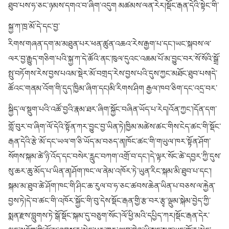
ཐུབ་པས་ཧ་ཅང་ཉམས་དགའ་བ་ཞིག་འདུག མཚམས་ལན་རེར།སྡོང་རྒན་དེའི་སྟེང་གི་
སྐྱ་ཀ་ཁྲ་མོ་དེ་དང་བྱ་
རིགས་གཞན་དག་མ་མཐུན་པར་ཕན་ཚུན་འཆའ་རེས་རྒྱག་པ་དང་།ཡང་སྐབས་ལ་
ལར་བྱ་རྒྱུད་གཅིག་པའི་སྐྱ་ཀ་དེ་ཚོའི་ནང་ཁུལ་དུའང་འཆམ་པོ་མ་བྱུང་བར་སོ་སོའི་སྒྲོ་
སྤུ་བཏོགས་རེས་བྱས་པའམ་སྡེར་མོ་བགྲད་རེས་བྱས་པའི་དུས་ཀྱང་མཐོང་ཐུབ་པས།དེ་
ཚོའང་གནམ་འོག་གི་དུད་ཁྱིམ་ཞིག་དང།མི་རིགས་ཤིག རྒྱལ་ཁབ་ཅིག་དང་འདྲ་བར་
སྐྱིད་ལ་སྡུག་པའི་འཚོ་
བྱའི་རྣམ་ཐར་ཞིག་སྐྱོང་བཞིན་ཡོད་པ་རེད།འོན་ཀྱང་།དོན་དག་
གློ་བུར་བ་ཞིག་ལོ་དེའི་སྟོན་ཀར་བྱུང་བྱ་ཡིན་ཏེ།ཁྱིམ་མཚེས་ཚང་གིས་ངེད་ཚང་གི་སྡོང་
རྒན་དེའི་རྩེ་མོ་དང་ཡལ་ག་ཅི་ཡོད་མ་བཅད་ན།ཁོང་ཚང་གི་གཡུལ་ཁར་སྟོན་ཤོག་
སོགས་སྐམ་ཚེ་ཉི་འོད་དང་བསེར་རླུང་བཀག་འགྲོ་བ་དང་།དེ་ལྟར་སོང་ཚེ་དབྱར་ཀྱི་དུས་
སུ་ཆར་ཆུ་མོད་པ་ཡིན་ན།ཤོག་ཁང་ལ་ནེམ་འཁོར་ཏེ་ཡུན་རིང་སྐམ་མི་ཐུབ་པ་དང་།
སྐམ་མ་ཐུབ་ཚེ་ཤོག་ཁང་གི་ཤིང་ཆ་རུལ་བ་ཧ་ཅང་ཚབས་ཆེན་ཡིན་པ་བཅས་ལ་རྐྱེན་
བྱས་ཏེ།དེ་བ་ཚང་གི་འཁོར་སྐྱོང་གི་བུ་དེས་སྡོང་རྒན་གྱི་རྩ་བར་རྩྭ་ལྡུམ་སྐེམ་བྱེད་ཀྱི་
སྨན་རྫས་བླུགས་ཏེ་སྒོ་སྡོང་སྐམ་དུ་བཅུག་སོང་།ལོ་ཕྱི་མའི་དཔྱིད་ཀར།སྡོང་རྒན་དེར་