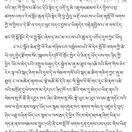
བའི་ནང་གི་བྱིས་པ་ཚོའང་དེའི་སྟེང་དུ་འགོ་རུ་མི་འཇུག
མཚམས་རེར་བྱིས་པ་བྲ་
ཚགས་འགའ་རེས་སྡོང་རྒན་དེའི་སྟེང་གི་བྱ་བྱེའུ་ལ་རྡོ་འཕངས་པ་ཡིན་ན།སྤོ་བོ་ལགས་
ཀྱི་ས་བྱིས་པ་དེ་ཚོ་ལ་བདའ་ལུང་བདའ་བྱས་པ་ཡིན།དེར་བརྟེན།བྱིས་པ་ལ་ལས་ངེད་
ཚང་གི་སྒོ་སྡོང་དེ་ལ་ཀླུ་སྡོང་ཞེས་ཧ་ཅང་མ་རངས་པའི་ཚུལ་དུ་འབོད་དུས་ཀྱང་ཡོད།
ང་རང་སློབ་ཆེན་གྱི་ལོ་རིམ་གཉིས་པར་བསླེབས་པའི་ལོ་དེར་སྤོ་བོ་ལགས་ཀྱི་ཚེ་
ཡི་འདུ་བྱེད་རྫོགས་སོང་།སྐབས་དེར།ཁོ་བོ་གྲོང་ཁྱེར་པེ་ཅིན་དུ་ཡོད་པས་གང་ཉིད་ཀྱི་
ཕྱིར་འོངས་མེད་པའི་འགྲུལ་བཞུད་དེར་སྐྱེལ་མ་ཞུ་མ་ཐུབ་ལ།འཆི་བའི་མིག་གིས་ཅེར་
རེར་ལྟ་བའི་སྐད་ཅིག་མའི་དུས་དེ་ལ་སེམས་གསོ་བའི་སྐད་ཆ་ཚིག་གཅིག་ཀྱང་ཞུ་མ་
ཐུབ།
ང་ལ་མཚོན་ན།གཡང་སྡེ་མཚོ་མོ་དེའི་ནང་གི་སྐྱེས་ཕོ་མོ་གང་རུང་མི་རྟག་འཆི་
བའི་མགྲོན་དུ་ཕེབས་ཁ་མ་དེར།རང་ཉིད་ཁོ་རང་ཚོའི་གམ་དུ་མེད་པ་ཡིན་ན།ངའི་
སེམས་སུ་ཁོ་ཚོ་ནི་དབྱར་ཁར་ཞིང་ཚིགས་སུ་སོང་སྟེ་ཡུར་མ་ཡུར་བའམ་ཆུ་གཏོང་བའི་
ལས་ལ་བྲེལ་ནས་བསྡད་ཡོད་པར་སྙམ་ལ།དགུན་ཁར་ནགས་གསེང་དུ་འཛུལ་ཏེ་བུད་
ཤིང་འཐུ་བཞིན་ཡོད་པར་སྙམ་པ་ལས་རྦད་དེ་ཕྱིར་འོངས་མེད་མཁན་ཞིག་ཡིན་པ་
གཏན་ནས་བསམས་མ་བྱུང་།འདི་ནི་ངས་སྤོ་བོ་ལགས་དྲན་དྲགས་པས་དབང་གིས་ཡིན་