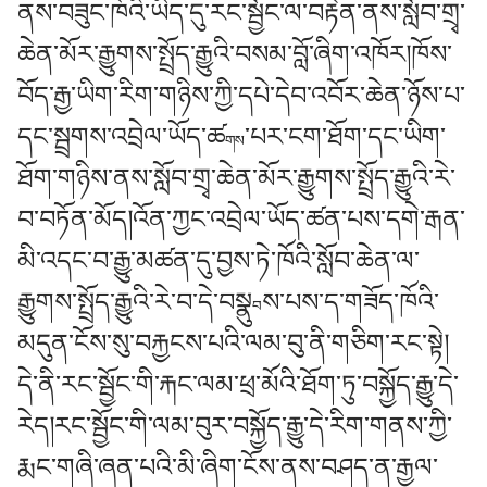
ནས་བཟུང་ཁོའི་ཡིད་དུ་རང་སྦྱོང་ལ་བརྟེན་ནས་སློབ་གྲྭ་
ཆེན་མོར་རྒྱུགས་སྤྲོད་རྒྱུའི་བསམ་བློ་ཞིག་འཁོར།ཁོས་
བོད་རྒྱ་ཡིག་རིག་གཉིས་ཀྱི་དཔེ་དེབ་འབོར་ཆེན་ཉོས་པ་
དང་སྦྲགས་འབྲེལ་ཡོད་ཚ
་པར་ངག་ཐོག་དང་ཡིག་
གས
ཐོག་གཉིས་ནས་སློབ་གྲྭ་ཆེན་མོར་རྒྱུགས་སྤྲོད་རྒྱུའི་རེ་
བ་བཏོན་མོད།འོན་ཀྱང་འབྲེལ་ཡོད་ཚན་པས་དགེ་རྒན་
མི་འདང་བ་རྒྱུ་མཚན་དུ་བྱས་ཏེ་ཁོའི་སློབ་ཆེན་ལ་
རྒྱུགས་སྤྲོད་རྒྱུའི་རེ་བ་དེ་བསྣུ
ས་པས་ད་གཟོད་ཁོའི་
བ
མདུན་ངོས་སུ་བརྐྱངས་པའི་ལམ་བུ་ནི་གཅིག་རང་སྟེ།
དེ་ནི་རང་སྦྱོང་གི་རྐང་ལམ་ཕྲ་མོའི་ཐོག་ཏུ་བསྐྱོད་རྒྱུ་དེ་
རེད།རང་སྦྱོང་གི་ལམ་བུར་བསྐྱོད་རྒྱུ་དེ་རིག་གནས་ཀྱི་
རྨང་གཞི་ཞན་པའི་མི་ཞིག་ངོས་ནས་བཤད་ན་རྒྱལ་