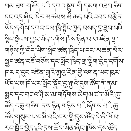
ཕམ་ཐག་གཅོད་པའི་དཀའ་སྡུག་གི་དམག་འཐབ་ཅིག་
དང་འདྲ་ཞིང་།དེར་མཚམས་མི་ཆད་པའི་འབད་བརྩོན་
ཡོད་དགོས།དཀའ་ངལ་ཁྲི་སྟོང་ཁྱད་བསད་བྱ་ཐུབ་པའི་
སྙིང་སྟོབས་ཀྱང་ཡོད་དགོས།ཁོས་ཉིན་པར་འཛིན་གྲྭ་
གཉིས་ཀྱི་བོད་ཡིག་སློབ་ཚན་ཁྲིད་པ་དང་།མཚན་མོར་
སྦྱང་ཚན་བཟོ་བཅོས་དང་སློབ་ཁྲིད་གྲ་སྒྲིག་བྱེད་དགོས་
ཁར།ད་དུང་འཛིན་གྲྭའི་ཀྲུའུ་རིན་གྱི་འགན་ཡང་ཁུར་
ཡོད་པས་ཁོ་པར་སློབ་སྦྱོང་བྱ་རྒྱའི་དུས་ཚོད་ནི་ནམ་
སྨད་དང་གཟའ་ཉི་མ་མ་གཏོགས་མེད།མཚན་མོའི་ཆུ་
ཚོད་བཅུ་གཅིག་ནས་ཉིན་གཉིས་པའི་ཞོགས་པའི་ཆུ་
ཚོད་གསུམ་པ་བཞི་བའི་བར་གྱི་དུས་ཚོད་དེ་ནི་ཁོ་པ་
རང་སྦྱོང་བྱེད་
འི་དུས་ཚོད་ཡིན་ཞིང་།ཁོས་དུས་ཚོད་
རྒྱུ