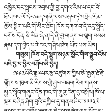
འཁྱེར་དང་སྦྱངས་འབྲས་ཀྱི་བྱ་དགའ་རིམ་པ་དང་བོ་
ཐོབ།ཡང་ལོ་དེར་ཚད་གཞི་ལས་བརྒལ་ཏེ་འབྲིང་རིམ་
རྩོམ་སྒྲིག་པའི་གོ་མིང་ཐོབ། ཁོས་དཀའ་བ་དེ་འདྲ་སྤྱོད་
དགོས་དོན་ཅི་ཡིན་ཞེ་ན།དེ་ནི་བྱ་གཞག་ལ་ལྷག་བསམ་
རྣམ་དག་བྱེད་པའི་རང་གཤིས་ཤིག་ཡོད་པས་ཡིན།
གསུམ། ཁོས་བདེ་སྡུག་མཉམ་མྱོང་གིས་སྒྲུབ་འོས་
པའི་བྱ་བ་ཕྱིར་བཤོལ་མི་བྱེད།
༡༩༩༣ལོའི་ཟླ༧པར་རྩ་འཛུགས་ཀྱིས་ཨོ་རྒྱན་རྡོ་རྗེ་
ལྷོ་ཁ་ས་ཁུལ་མི་རིགས་ཀྱི་ཤུལ་བཞག་རིག་གནས་
མྱུར་སྐྱོབ་གཞུང་དོན་ཁང་གི་ཀྲུའུ་རིན་དུ་བསྐོས།
ཁོ་པ་
སྔར་བཞིན་ཤོག་བུའི་དཀྱིལ་དུ་གནས་ཤིང་།༡༩༩༣ལོ་