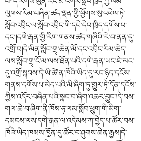
བ”དེ་རིགས་ཡུན་རིང་མ་འགོར།སློབ་ཁྲིད་ཀྱི་ལམ་
ལུགས་རིམ་བཞིན་ཚད་ལྡན་གྱི་ཕྱོགས་སུ་འཕེལ་ཏེ་
སློབ་འབྲིང་ལ་སློབ་འབྲིང་གི་དཔེ་དེབ་ཁྲིད་དགོས་པ་
དང་།དགེ་རྒན་གྱི་རིག་གནས་ཚད་གཞིའི་རེ་བ་ནན་དུ་
འགྲོ་བ།དེ་མིན་སློབ་གྲྭ་ཆེན་མོ་དང་འབྲིང་རིམ་ཆེད་
ལས་སློབ་གྲྭ་ངོ་མ་ལས་ཐོན་པའི་དགེ་རྒན་ཡང་ཇེ་མང་
དུ་འགྲོ་སྐབས་དེ་ཡི་ཚེ་ན་ཁོའི་ཡིད་དུ་རང་ཉིད་དངོས་
གནས་དགོས་པ་མེད་པའི་མི་ཞིག་ཏུ་གྱུར་ཏེ་དོན་དངོས་
ཀྱིས་འདོར་བཞིན་པའི་སྣང་བ་ཞིག་འཆར་བྱུང་།དེ་བས་
གལ་ཆེ་བ་ཞིག་ནི་ཁོས་ཧ་ལམ་སློབ་ཕྲུག་གི་མིག་
དམངས་ལས་དགེ་རྒན་ལ་འདེམས་ཀ་བྱེད་པ་ཚོར་བས་
ཁོའི་ཡིད་ཁམས་ཁྱོན་དུ་ཚོར་བ་ཤུགས་ཆེན་རྒྱས།དེ་