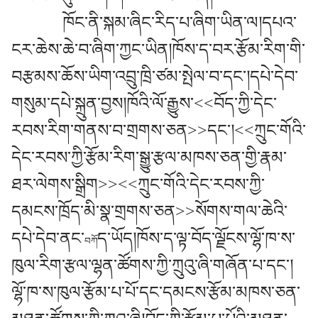
ཁོང་ནི་སྐམ་ཞིང་རིད་པ་ཞིག་ཡིན་ལ།དཔའ་
ངར་ཆེས་ཆེ་བ་ཞིག་ཀྱང་ཡིན།ཁོས་ད་བར་རྩོམ་རིག་གི་
བརྩམས་ཆོས་ཡིག་འབྲུ་ཁྲི་ཙམ་སྤེལ་བ་དང་།དཔེ་དེབ་
གསུམ་དཔེ་སྐྲུན་བྱས།ཁོའི་ལོ་རྒྱུས་<<བོད་ཀྱི་དེང་
རབས་རིག་གནས་བ་གྲགས་ཅན>>དང་།<<ཀྲུང་གོའི་
དེང་རབས་ཀྱི་རྩོམ་རིག་སྒྱུ་རྩལ་མཁས་ཅན་གྱི་རྣམ་
ཐར་ལེགས་སྒྲིག>><<ཀྲུང་གོའི་དེང་རབས་ཀྱི་
དམངས་ཁྲོད་མི་སྣ་གྲགས་ཅན>>སོགས་གལ་ཆེའི་
དཔེ་དེབ་ནང་
ད་ཡོད།ཁོས་ད་ལྟ་བོད་ལྗོངས་ལྷོ་ཁ་ས་
བཀོ
ཁུལ་རིག་རྩལ་ལྷན་ཚོགས་ཀྱི་ཀྲུའུ་ཞི་གཞོན་པ་དང་།
ལྷོ་ཁ་ས་ཁུལ་རྩོམ་པ་པོ་དང་དམངས་རྩོམ་མཁས་ཅན་