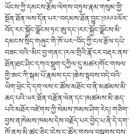
ཡོངས་ཀྱི་དམངས་རྩོམ་ལེགས་བཏུས་རྣམ་གསུམ་གྱི་
སྔོན་ཐོན་ལས་དོན་པར”བདམས་ཐོན་བྱུང་།༡༩༩༢ལོར་
བོད་རང་སྐྱོང་ལྗོངས་ཏང་ཨུ་དང་།རང་སྐྱོང་ལྗོངས་མི་
དམངས་སྲིད་གཞུང་གི་ཁོ་པར“བོད་ཀྱི་ངལ་རྩོལ་དཔེ་
བཟང་བའི”མིང་བྱ་གནང་།རལ་གྲིའི་རྣོ་ངར་བརྡར་ནས་
ཐོན།ཐང་ཤིང་དཀའ་སྡུག་དཀྱིལ་དུ་མཚར།གོང་གསལ་
གྱི་ཨང་ཀི་སྐམ་པོ་རྣམས་དང་།ཆེས་སྟབས་བདེ་བའི་
ཡིག་ཕྲེང་དེ་དག་ལས་ང་ཚོས་མཐོང་བ་ནི་མཚམས་མི་
ཆད་པའི་ཡར་ཐོན་བརྩོན་ལེན་དང་།མཚམས་མི་ཆད་
པའི་མཐོར་འཛེགས་ཀྱི་སེམས་ཁམས་ཤིག་རེད། གཅིག་
བྱས་ན།སེམས་ཁམས་དེས་བརྗོད་པར་བྱེད་པ་ནི་དེ་དག་
ཁོ་ནས་མི་ཚད་ཅིང་།དེས་ང་ཚོར་གསལ་བསྒྲགས་བྱས་