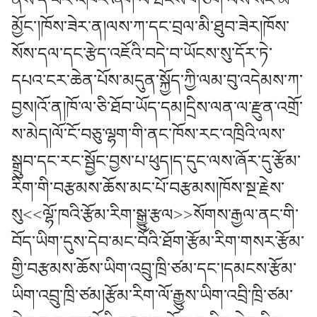
ནས་ད་བར་འཁོར་ཞག་ལ་ཐེངས་གཅིག་ལས་སོང་མ་
མྱོང་།ཁོས་ཟེར་ན།ལས་ཀ་དང་བྲལ་མི་ཐུབ་ཟེར།ཁོས་
སོས་དལ་དང་རྩེད་འཇོའི་བདེ་བ་ཡོངས་སུ་དོར་ཏེ་
དཔའ་ངར་ཆེན་པོས་མདུན་སྐྱོད་ཀྱི་ལམ་བུ་འདེམས་ཀ་
བྱས།འོ་ན།ཁོ་ལ་ཅི་ཐོབ་ཡོད་དམ།དྲིས་ལན་ལ་རྫུན་འགྲོ་
ས་མེད།ལོ་ངོ་བཅུ་ལྷག་གི་ནང་ཁོས་རང་འཁྲིའི་ལས་
སྒྲུབ་དང་རང་སྦྱོང་བྱས་པ་ཕུད།ད་དུང་ལས་ཞོར་དུ་རྩོམ་
རིག་གི་བརྩམས་ཆོས་མང་པོ་བརྩམས།ཁོས་སྔ་རྗེས་
སུ<<ལྷོ་ཁའི་རྩོམ་རིག་སྒྱུ་རྩལ>>སོགས་རྒྱལ་ནང་གི་
བོད་ཡིག་དུས་དེབ་མང་བོའི་ཐོག་རྩོམ་རིག་གསར་རྩོམ་
གྱི་བརྩམས་ཆོས་ཡིག་འབྲུ་ཁྲི་ཙམ་དང་།དམངས་རྩོམ་
ཡིག་འབྲུ་ཁྲི་ཙམ།རྩོམ་རིག་ལོ་རྒྱུས་ཡིག་འབྲི་ཁྲི་ཙམ་