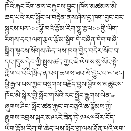
ཁོའི་རྐང་འོག་ནས་བརྐྱངས་བྱུང་།
ཁོས་མཚམས་མི་
ཆད་པའི་རང་སྦྱོང་ལ་བརྟེན་ནས་ཤེས་བྱ་ཁག་བྱང་བར་
སྦྱངས་པས་<<ལྷོ་ཁའི་རྩོམ་རིག་སྒྱུ་རྩལ>>གྱི་ཡིག་
རིགས་དང་།
ལག་རྩལ་རྩོམ་སྒྲིག
དེ་བཞིན་དེབ་གཞི་
སྒྲིག་སྟངས་སོགས་ཆེད་ལས་ཁག་བྱེད་བདེར་སོང་བ་
དང་།དུས་དེབ་ཀྱི་སྤུས་ཚད་ཀྱང་ཇེ་ལེགས་སུ་སོང་སྟེ་
ཀློག་པ་པོའི་ཁྲོད་ན་བག་ཆགས་ཟབ་མོ་བྱུང་བ་མ་ཟད།
ཕྱི་རྒྱལ་པས་ཀྱང་བསྔགས་བརྗོད་བྱས།ཕྱོགས་མཚུངས་
ཁོང་མི་སྒེར་གྱི་སློབ་གསོའི་རང་སྦྱོང་རྒྱུགས་ལེན་
ལ་
ཞུགས་ཤིང་།སློབ་ཚན་རྐྱང་བ་བཅུའི་ཆ་སྙོམས་ཀྱི་
རྒྱུགས་འབྲས་སྐར་མ༩༢རེ་ཟིན་ཏེ་༡༩༨༧ལོར་བོད་
ཡིག་རྩོམ་རིག་གི་ཆེད་ལས་སློབ་གྲྭ་ལས་ཐོན་པའི་ལག་