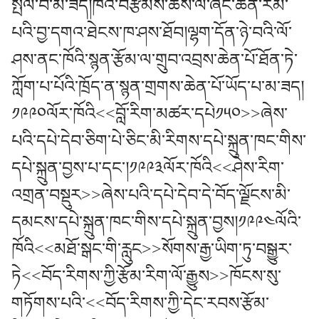
སྤེལ་བ་མ་ཟད།ཁོའི་བརྩམས་ཆོས་ལ་ཞིང་ཆེན་རིམ་
པའི་བྱ་དགའ་ཐེངས་ཁ་ཤས་ཐོབ།ལྷག་དོན་ཉེ་བའི་ལོ་
ཤས་ནང་ཁོའི་སྙན་རྩོམ་ལ་གྲུབ་འབྲས་ཆེན་པོ་ཐོན་ཏེ་
ཀློག་པ་པོའི་ཁྲོད་ན་སྙན་གྲགས་ཆེན་པོ་ཡོད་པ་མ་ཟད།
༡༩༩༠ལོར་ཁོའི<<བློ་རིག་མཚར་དཔེ༡༥༠>>ཞེས་
པའི་དཔེ་དེབ་ཅིག་པེ་ཅིང་མི་རིགས་དཔེ་སྐྲུན་ཁང་གིས་
དཔེ་སྐྲུན་བྱས་པ་དང་།༡༩༩༣ལོར་ཁོའི<<ཤེས་རིག་
འགྲན་བསྡུར>>ཞེས་པའི་དཔེ་དེབ་དེ་བོད་ལྗོངས་མི་
དམངས་དཔེ་སྐྲུན་ཁང་གིས་དཔེ་སྐྲུན་བྱས།༡༩༩༤ལོའི་
ཁོའི<<མཐོ་སྒང་གི་རླུང>>སོགས་རྒྱ་ཡིག་ཏུ་བསྒྱུར་
ཏེ<<བོད་རིགས་ཀྱི་རྩོམ་རིག་ལོ་རྒྱུས>>ཁོངས་སུ་
གཏོགས་པའི་<<བོད་རིགས་ཀྱི་དེང་རབས་རྩོམ་