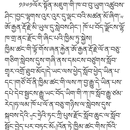
༡༩༦༡ལོར་སྟོན་མཇུག་གི་ཁ་བ་བུ་ཡུག་འཚུབས་
ཤིང་།བྱང་ལྷགས་འུར་འུར་དུ་ལྡང་བའི་མཚན་མོ་ཞིག་
ལ་
ཨོ་རྒྱན་རྡོ་རྗེ་མི་ཡུལ་དུ་སླེབས་ཤིང་། ཁོ་པ་བོད་ལྗོངས་ལྷོ་
ཁ་གྲ་ནང་རྫོང་གི་ཞིང་པའི་ཁྱིམ་ཏུ་སྐྱེས།
ཁྱིམ་ཚང་གི་ལྟོ་གོས་ཞན་རྐྱེན་ཨོ་རྒྱན་རྡོ་རྗེ་ལོ་ན་བཅུ་
གཅིག་སླེབས་དུས་གཞི་ནས་དམངས་བཙུགས་སློབ་
གྲྭར་འགྲོ་ཐུབ་མོད།དེ་ཡང་ལས་ཕྱེད་སློབ་ཕྱེད་ཡིན་པ་
དང་།གཙོ་བོ་ནི་ཁྱིམ་ཚང་གི་ལས་ཀ་བྱ་རྒྱུ་དེ་ཡིན་པས་
དཔེ་དེབ་སྦྱངས་རྒྱུ་ཡང་བོད་ཡིག་གི་ཀ་ཁ་སློབ་རྒྱུ་ཙམ་
རེད།ཧ་ལམ་ཁོ་པ་ལོ་ན་བཅུ་གཉིས་ལ་སླེབས་དུས་
སྐབས་དེའི་
ང་ཧྲེའི་ཏང་ཀྲི་པུས་རྫོང་སློབ་ཆུང་ལ་སློབ་
ཀུ
སྦྱོང་བྱེད་པར་བཏང་མོ
།འོན་ཏེ་ཁྱིམ་ཚང་གིས་ཁོའི་
ད