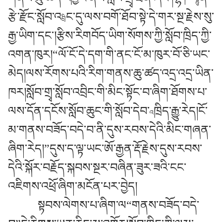
རྩེ་རྫོང་སློབ་འ
ང་དུ་ལས་བགོ་ཐོབ་སྟེ་དེ་གར་སྔ་རྗེས་སུ་
བྲི
རྒྱ་ཡིག་དང་།རྩིས་རིགབོད་ཡིག་སོགས་ཀྱི་སློབ་ཁྲིད་ཀྱི་
འགན་ཁུར།“ལོ་ངོ་དེ་དག་གི་ནང་ངོ་མ་ཁུར་བོ་ཅི་ཡང་
མེད།ལས་རོགས་པའི་རིག་གནས་ཆུ་ཚད་འདྲ་འདྲ་ཡིན་
ཁར།སློབ་གྲྭ་སློབ་འབྲིང་གི་མིང་སྟོང་བ་ཞིག་ཐོགས་པ་
ལས་དོན་དངོས་སློབ་ཆུང་གི་སློབ་དེབ་
ཁྲིད་རྒྱུ་རེད།ངོ་
འ
མ་གནས་བཟོད་བདེ་བ་ནི་དུས་རབས་དེའི་མིང་གཞན་
ཞིག་རེད།”དུས་ད་ལྟ་ཡང་ཨོ་རྒྱན་རྡོ་རྗེས་དུས་རབས་
དེའི་སྐོར་བརྗོད་སྐབས་སྔར་བཞིན་ཟུར་ཟའི་ངང་
འཇིགས་འཕྲོ་ཞིག་མངོན་པར་བྱེད།
སྟབས་ལེགས་པ་ཞིག་ལ“གནས་བཟོད་བདེ་