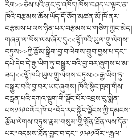
རིག>>ཅེས་པའི་ནང་དུ་འཁོད།
ཁོས་བཤད་པ་ལྟར་ན་
ཁོའི་བརྩམས་ཆོས་ཡོད་དོ་ཅོག་མཚན་མོ་ཁོ་ནར་
བརྩམས་པ་ལས་ཉིན་པར་བརྩམས་པ་གཅིག་ཀྱང་མེད།
གཞན་ལ་ཁོས་ལས་ཞོར་དུ<<ལྷོ་ཁའི་ཡུལ་གྲུ་ལེགས་
བཏུས>>ཀྱི་རྩོམ་སྒྲིག་བྱ་བ་ལེགས་གྲུབ་བྱས་པ་དང་།
དཔེ་དེབ་དེ་རྒྱ་ཡིག་ཏུ་བསྒྱུར་བའི་བྱ་བར་ཞུགས་པ་མ་
ཟད།<<ལྷོ་ཁའི་ཡུལ་གྲུ་ལེགས་བཏུས>>རྒྱ་ཡིག་ཏུ་
བསྒྱུར་བའི་བྱ་བར་ཡང་ཞུགས། ཁོའི་སྙིང་ཁྲག་གིས་
བརླན་པའི་དཀའ་སྡུག་གི་སྡོང་པོར་འབྲས་བུ་སྨིན་
པས༡༩༩༠ལོར་ཁོ་པ“བོད་རང་སྐྱོང་ལྗོངས་ཀྱི་དམངས་
རྩོམ་ལེགས་བཏུས་རྣམ་གསུམ་གྱི་སྔོན་ཐོན་ལས་དོན་
པར”འདམས་ཐོན་བྱུང་བ་དང་། ༡༩༩༡ལོར་“རྒྱལ་