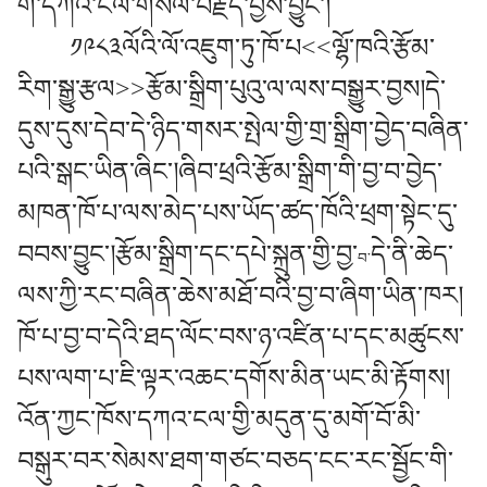
གི་དཀའ་ངལ་གསལ་བརྗོད་བྱས་བྱུང་།
༡༩༨༣ལོའི་ལོ་འཇུག་ཏུ་ཁོ་པ<<ལྷོ་ཁའི་རྩོམ་
རིག་སྒྱུ་རྩལ>>རྩོམ་སྒྲིག་པུའུ་ལ་ལས་བསྒྱུར་བྱས།དེ་
དུས་དུས་དེབ་དེ་ཉིད་གསར་སྤེལ་གྱི་གྲ་སྒྲིག་བྱེད་བཞིན་
པའི་སྒང་ཡིན་ཞིང་།ཞིབ་ཕྲའི་རྩོམ་སྒྲིག་གི་བྱ་བ་བྱེད་
མཁན་ཁོ་པ་ལས་མེད་པས་ཡོད་ཚད་ཁོའི་ཕྲག་སྟེང་དུ་
བབས་བྱུང་།རྩོམ་སྒྲིག་དང་དཔེ་སྐྲུན་གྱི་བྱ་
དེ་ནི་ཆེད་
བ་
ལས་ཀྱི་རང་བཞིན་ཆེས་མཐོ་བའི་བྱ་བ་ཞིག་ཡིན་ཁར།
ཁོ་པ་བྱ་བ་དེའི་ཐད་ལོང་བས་ཉ་འཛིན་པ་དང་མཚུངས་
པས་ལག་པ་ཇི་ལྟར་འཆང་དགོས་མིན་ཡང་མི་རྟོགས།
འོན་ཀྱང་ཁོས་དཀའ་ངལ་གྱི་མདུན་དུ་མགོ་བོ་མི་
བསྒུར་བར་སེམས་ཐག་གཙང་བཅད་ངང་རང་སྦྱོང་གི་