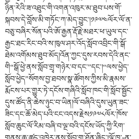
ཉིན་རེའི་ཟ་འཐུང་གི་འགན་འཁུར་མ་ཐུབ་པས་གོ་
སྐབས་དེ་བློས་མི་གཏོང་ཀ་མེད་བྱུང་།༡༩༧༤ལོར་ལོ་ན་
བཅུ་བཞིར་སོན་པའི་ཨོ་རྒྱན་རྡོ་རྗེ་མཐར་ཕ་ཡུལ་དང་
རྒྱང་ཐང་རིང་བའི་ས་ཁུལ་ཤར་འོད་སློབ་འབྲིང་གི་སྒོ་
ཐེམ་འགོམས་ཐུབ་མོད།འོན་ཀྱང་དུས་རབས་དེའི་ནང་
གི“སྒོ་ཕྱེ་ནས་སློབ་གྲྭ་གཉེར་བ་དང་”དང་།“ལས་ཕྱེད་
སློབ་ཕྱེད”སོགས་བྱ་ཐབས་སྣ་ཚོགས་ཀྱིས་མི་རྣམས་
རྨོངས་པར་གྱུར་ཏེ་དངོས་གཞིའི་སློབ་ཁང་གི་སློབ་སྦྱོང་
དུས་ཚོད་ནི་ཆེས་ཉུང་བ་ཡིན།ལོ་བཞིའི་དུས་ཡུན་ཟང་
ཟིང་དང་ཆོ་མེད་པའི་ངང་འདས་རྗེས༡༩༧༨ལོར་ཁོས་
སློབ་ཆུང་ལོ་རིམ་བཞི་བ་ལྔ་བའི་དངོས་ཡོད་ཀྱི་རིག་
གནས་ཆུ་ཚད་འཁྱེར་ནས་སློབ་གྲྭ་ཐོན་ཞིང་།ལྷོ་ཁ་
ན་
ལྷུ