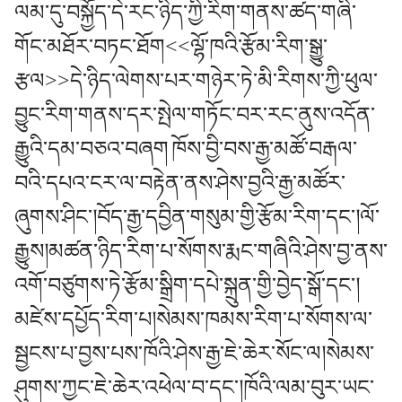
ལམ་དུ་བསྐྱོད་དེ་རང་ཉིད་ཀྱི་རིག་གནས་ཚད་གཞི་
གོང་མཐོར་བཏང་ཐོག<<ལྷོ་ཁའི་རྩོམ་རིག་སྒྱུ་
རྩལ>>དེ་ཉིད་ལེགས་པར་གཉེར་ཏེ་མི་རིགས་ཀྱི་ཕུལ་
བྱུང་རིག་གནས་དར་སྤེལ་གཏོང་བར་རང་ནུས་འདོན་
རྒྱུའི་དམ་བཅའ་བཞག
ཁོས་བྱི་བས་རྒྱ་མཚོ་བརྒལ་
བའི་དཔའ་ངར་ལ་བརྟེན་ནས་ཤེས་བྱའི་རྒྱ་མཚོར་
ཞུགས་ཤིང་།བོད་རྒྱ་དབྱིན་གསུམ་གྱི་རྩོམ་རིག་དང་།ལོ་
རྒྱུས།མཚན་ཉིད་རིག་པ་སོགས་རྨང་གཞིའི་ཤེས་བྱ་ནས་
འགོ་བཙུགས་ཏེ་རྩོམ་སྒྲིག་དཔེ་སྐྲུན་གྱི་བྱེད་སྒོ་དང་།
མཛེས་དཔྱོད་རིག་པ།སེམས་ཁམས་རིག་པ་སོགས་ལ་
སྦྱངས་པ་བྱས་པས་ཁོའི་ཤེས་རྒྱ་ཇེ་ཆེར་སོང་ལ།སེམས་
ཤུགས་ཀྱང་ཇེ་ཆེར་འཕེལ་བ་དང་།ཁོའི་ལམ་བུར་ཡང་