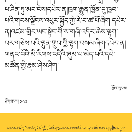
པ་ཤིན་ཏུ་མང་ངེས།དཔེར་ན།ཁྲག་རྒྱུན་ཁྱོན་དུ་ཁྱབ་
པའི་གངས་ལྗོངས་འཕུར་སྐྱོད་ཀྱི་རེ་བ་ཚ་པོ་ཞིག དཔེར་
ན།འཛམ་གླིང་ཡང་སྟེང་གི་ས་གཞི་འདིར་ཆེས་ལྷག་
པར་གཅེས་པའི་ལྷུན་གྲུབ་ཀྱི་ལྷག་བསམ་ཞིགདཔེར་ན།
གནའ་བོའི་མི་རིགས་འདིའི་ཞུམ་པ་མེད་པའི་དཔེ་
མཚོན་གྱི་རྣམ་ཤེས་ཤིག།
རྩོམ་ཁུངས།
ཀློག་གྲངས།
860
པར་དབང་ཡོད་ཚད་མཆོད་མེ་བོད་ཀྱི་རྩོམ་རིག་དྲ་བར་དབང་བས་ཆོག་མཆན་མ་ཐོབ་པར་གཞན་གྱིས་བརྒྱུད་