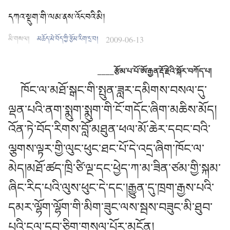
དཀའ་སྡུག་གི་ལམ་ནས་འོང་བའི་མི།
མི་གསལ།
མཆོད་མེ་བོད་ཀྱི་རྩོམ་རིག་དྲ་བ།
2009-06-13
____རྩོམ་པ་པོ་ཨོ་རྒྱན་རྡོ་རྗེའི་སྐོར་བཀོད་པ།
ཁོང་ལ་མཐོ་སྒང་གི་སྤུན་ཟླར་དམིགས་བསལ་དུ་
ལྡན་པའི་ནག་སྨུག་སྨུག་གི་ངོ་གདོང་ཞིག་མཆིས་མོད།
འོན་ཏེ་བོད་རིགས་བློ་མཐུན་ཕལ་མོ་ཆེར་དབང་བའི་
ལྕགས་ལྟར་གྱི་ལུང་ཕུང་ཐང་པོ་དེ་འདྲ་ཞིག་ཁོང་ལ་
མེད།མཐོ་ཚད་ཁྲི་ཙི་ལྔ་དང་ཕྱེད་ཀ་མ་ཟིན་ཙམ་གྱི་སྐམ་
ཞིང་རིད་པའི་ལུས་ཕུང་དེ་དང་།རྒྱུན་དུ་ཁྲག་རྒྱས་པའི་
དམར་ལྷོག་ལྷོག་གི་མིག་ཟུང་ལས་སྦས་བཟུང་མི་ཐུབ་
པའི་ངལ་དུབ་ཅིག་གསལ་པོར་མངོན།