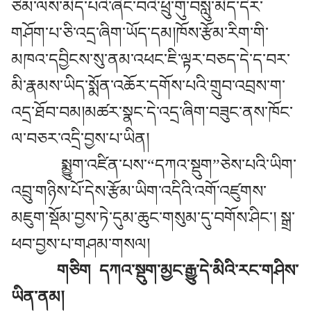
ཙམ་ལས་མེད་པའི་ཞིང་བའི་ཕྲུ་གུ་བསླུ་མེད་དེར་
གཤོག་པ་ཅི་འདྲ་ཞིག་ཡོད་དམ།ཁོས་རྩོམ་རིག་གི་
མཁའ་དབྱིངས་སུ་ནམ་འཕང་ཇི་ལྟར་བཅད་དེ་ད་བར་
མི་རྣམས་ཡིད་སྨོན་འཆོར་དགོས་པའི་གྲུབ་འབྲས་ག་
འདྲ་ཐོབ་བམ།མཚར་སྣང་དེ་འདྲ་ཞིག་བཟུང་ནས་ཁོང་
ལ་བཅར་འདྲི་བྱས་པ་ཡིན།
སྨྱུག་འཛིན་པས་“དཀའ་སྡུག”ཅེས་པའི་ཡིག་
འབྲུ་གཉིས་པོ་དེས་རྩོམ་ཡིག་འདིའི་འགོ་འཛུགས་
མཇུག་སྡོམ་བྱས་ཏེ་དུམ་ཆུང་གསུམ་དུ་བགོས་ཤིང་། སྒྲ་
ཕབ་བྱས་པ་གཤམ་གསལ།
གཅིག
དཀའ་སྡུག་མྱང་རྒྱུ་དེ་མིའི་རང་གཤིས་
ཡིན་ནམ།