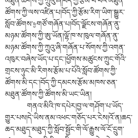
མཐུན་ཚོགས་ཀྱི་ཀྲུའུ་ཞི།བོད་ཀྱི་རྩོམ་པ་པོའི་མཐུན་
ཚོགས་ཀྱི་ལས་འཛིན་པ།བོད་ཀྱི་རྩོམ་རིག་ཡིག་སྒྱུར་
སློབ་ཚོགས་
གཙོ་གཞོན་པ།བོད་ལྗོངས་གཞོན་ནུ་
ཀྱི་
མཉམ་ཚོགས་ཀྱི་ཨུ་ཡོན།ལྷོ་ཁ་ས་ཁུལ་གཞོན་ནུ་
མཉམ་ཚོགས་ཀྱི་ཀྲུའུ་ཞི་གཞོན་པ་སོགས་ཀྱི་འགན་
འཁུར་བཞེས་ཡོད་པ་དང་།ཕྱོགས་མཚུངས་ཀྲུང་གོའི་
གྲངས་ཉུང་མི་རིགས་རྩོམ་པ་པོའི་སློབ་ཚོགས་ཀྱི་
ཚོགས་མི་དང་།བོད་ཀྱི་དམངས་རྩོམ་མཁས་ཅན་
མཐུན་ཚོགས་ཀྱི་ཚོགས་མི་ཡང་ཡིན།
གནའ་མིའི་ཁ་དཔེར།བྱ་ལ་གཤོག་པ་ཡོད་
གྱུར་པས།དེ་ཡིས་ནམ་འཕང་གཅོད་པར་ངེས།འོ་ན།ཆད་
ཆད་མཐུད་མཐུད་ཀྱི་སློབ་སྦྱོང་གི་ལོ་རྒྱུས་ལོ་ངོ་དྲུག་