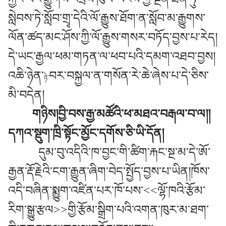
སླེབས་ཏེ་སློབ་གྲྭ་དེའི་ལོ་རྒྱུས་ཐོག་ན་སློབ་མ་རྒྱུགས་
ལོན་ཚད་མང་ཤོས་ཀྱི་ལོ་རྒྱུས་གསར་བཏོད་བྱས་པ་རེད།
དེ་ཡང་རྒྱལ་ཕམ་གཏན་ལ་ཕབ་པའི་དམག་འཐབ་བྱས།
འཆི་ཉེན་
བར་བསྐྱལ་ན་གསོན་རེ་ཆེ་ཞེས་པ་དེ་ཅིས་
ཉེ་
མི་བདེན།
གཉིས།བྱི་བས་རྒྱ་མཚོའི་ཕ་མཐའ་བརྒལ་བ་ལ།།
དཀའ་སྡུག་ཁྲི་སྟོང་མྱོང་དགོས་ཅི་ཡི་དོན།
དུམ་བུ་འདིའི་ཁ་བྱང་གི་ཚིག་རྐང་སྔ་མ་དེ་ཨོ་
རྒྱན་རྡོ་རྗེའི་ངག་རྒྱུན་ཞིག་བེད་སྤྱོད་བྱས་པ་ཡིན།ཁོས་
འདི་བཞིན་སྨྱུག་འཛིན་པར་ཁོ་པས་<<ལྷོ་ཁའི་རྩོམ་
རིག་སྒྱུ་རྩལ>>གྱི་རྩོམ་སྒྲིག་པའི་འགན་ཁུར་མ་ཐག་