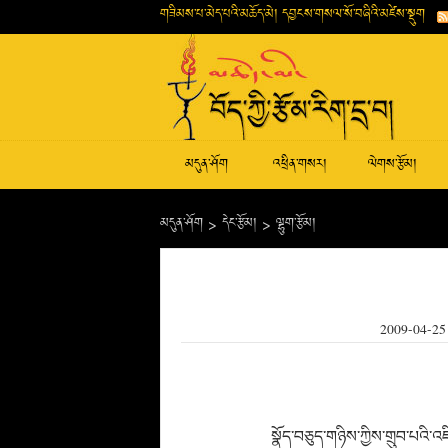
གཟིམས་པ་མེད་པའི་མཆོད་མེ། དབྱངས་གསལ་སོ་བཞིའི་མཛེས་སྡུག
མདུན་ཤོག
འཕྲིན་གསར།
ལེགས་རྩོམ།
མདུན་ཤོག
>
དེང་རྩོམ།
>
ལྷུག་རྩོམ།
2009-04-25
སྣོད་བཅུད་གཉིས་ཀྱིས་གྲུབ་པའི་འཇི