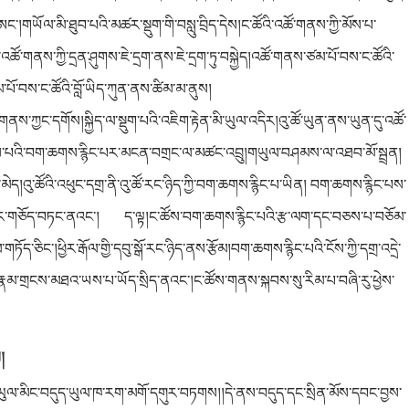
ང་།གཡོལ་མི་ཐུབ་པའི་མཚར་སྡུག་གི་བསླུ་བྲིད་དེས།ང་ཚོའི་འཚོ་གནས་ཀྱི་མོས་པ་
ོ་གནས་ཀྱི་དྲན་ཤུགས་ཇེ་དྲག་ནས་ཇེ་དྲག་ཏུ་བསྐྱེད།འཚོ་གནས་ཙམ་པོ་བས་ང་ཚོའི་
པོ་བས་ང་ཚོའི་བློ་ཡིད་ཀུན་ནས་ཚིམ་མ་ནུས།
གནས་ཀྱང་དགོས།སྐྱིད་ལ་སྡུག་པའི་འཇིག་རྟེན་མི་ཡུལ་འདིར།འུ་ཚོ་ཡུན་ནས་ཡུན་དུ་འཚོ་
འཁྲུགས་པའི་བག་ཆགས་རྙིང་པར་མངན་བགྲང་ལ་མཚང་འབྲུ།གཡུལ་བཤམས་ལ་འཐབ་མོ་སྦྲན།
་མེད།འུ་ཚོའི་འཕུང་དགྲ་ནི་འུ་ཚོ་རང་ཉིད་ཀྱི་བག་ཆགས་རྙིང་པ་ཡིན། བག་ཆགས་རྙིང་པས་
གས་ཚར་གཅོད་བཏང་ནའང་། ད་ལྟ།ང་ཚོས་བག་ཆགས་རྙིང་པའི་རྩ་ལག་དང་བཅས་པ་བཅོམ་
་ཅིང་།ཕྱིར་རྒོལ་གྱི་དབུ་སྒོ་རང་ཉིད་ནས་རྩོམ།བག་ཆགས་རྙིང་པའི་ངོས་ཀྱི་དགྲ་འདྲེ་
དང་རྣམ་གྲངས་མཐའ་ཡས་པ་ཡོད་སྲིད་ནའང་།ང་ཚོས་གནས་སྐབས་སུ་རིམ་པ་བཞི་རུ་ཕྱེས་
།
།།ཡུལ་མིང་བདུད་ཡུལ་ཁ་རག་མགོ་དགུར་བཏགས།།དེ་ནས་བདུད་དང་སྲིན་མོས་དབང་བྱས་