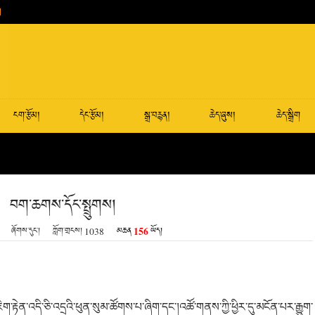
ངག་རྩོམ།
དེང་རྩོམ།
སྒྲ་བརྙན།
ཆེད་ཞུས།
ཆེད་སྒྲིག
བག་ཆགས་དོང་སྤྲུགས།
156
ཞོགས་དུང་།
ཀློག་གྲངས།
1038
མཆན
ཡོད།
ག་རྟེན་འདི་
ཅི་
འདྲའི་ཕུན་སུམ་ཚོགས་པ་ཞིག་དང་།འཚོ་གནས་ཀྱི་ཕྱིར་དུ་མངོན་པར་རྒྱུག་