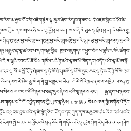
ེས་རིག་མ་རྒྱས་གོང་གི་འཇིག་རྟེན་ལྟ་ཚུལ་ཞིག་རེད།བག་ཆགས་དེ་འཛམ་གླིང་འདིའི་མི་
རྣམས་ཀྱིས་ནམ་མཁའ་ནི་ཡབ་ལྷ་དྱོོ་བྱ་བ་དང་། ས་གཞི་ནི་ཡུམ་ལྷ་བྲྀཐ་བྱ་བ། དེ་བཞིན་རྒྱ་
་སུ་མུར་བྱ་བའི་ལྷ་དང་།སུརྱ་བྱ་བའི་ལྷ།ཨགྷི་བྱ་བའི་ལྷ།བཡུ་བྱ་བའི་ལྷ།མརུཏྲ་བྱ་བའི་
ད་གཏམ་རྒྱུད་ན་ལྷ་ཚངས་པ་དང་།བརྒྱ་བྱིན། ཁྱབ་འཇུགདབང་ཕྱུག་སོགས་ལྷའི་འཁོར་ཚོགས་
རི་ན་ལྷའི་དབང་པོ་ཇོ་སིས་གཙོས་པའི་ཉི་མའི་ལྷ་ཨ་ཕོ་ལོན་དང་།འདོད་པའི་ལྷ་མོ་ཨ་ཧྥོ་
ས་རབ་ལྷ་མོ་ཨ་ཧྥོ་རོ་ཏི་ཐི།ཟས་ལྷ་ཏི་མོ་ཐེར།མཚོ་ལྷ་ཕོ་སེ་ཏུང་།ཆང་ལྷ་ཏི་ཨའོ་ཉི་སོ་སི།ཐབ་
མིང་རྣམས་རེ་ཞིག་རྒྱ་ཡིག་གི་སྒྲ་འགྱུར་བ་ཡིན། ཀེ་རི་སེའི་སྐད་རྣ
ལ
་མ་མཁྱེན་མཁན་སུ་
ལུས་སེམས་གང་ཡང་མིའི་རྣམ་པ་ཅན་དུ་བཞེངས་པའི་ལྷ་རྣམས་དང་། རྒྱ་ནག་པ་རྣམས་
ོའམ་གནམ་སའི་གོ་འབྱེད་མཁན་གྱི་ཡུལ་ལྷ་ཉི་ཝ
སེམས་ཅན་གྱི་མགོན་པོ་ཧོང་
（女娲）
ློས་བསླངས་བྱས་པའི་ལྷ་ཇི་སྙེད་ཅིག་ཡོད་པ་དང་ཀུན་ནས་མཚུངས།ཤེས་རིག་འཕེལ་བའི་
ི་རིགས་སྤྱི་ལ་ཆགས་མྱོང་བའི་ཐུན་མོང་གི་གདོད་མའི་ལྟ་ཚུལ་ཞིག་རེད།ཡིན་ནའང་།ཤེས་