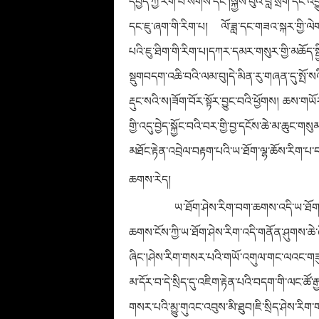
དཔྱད་ཀྱི་རིག་པ་སོགས་དང་།སྐྱེས་བུའི་བླ་སྲོག་དང
དང་ཇུ་ཞག་གི་རིག་པ། ལོ་ཟླ་དང་གཟའ་སྐར་གྱི་ལེགས
པའི་ཇུ་ཐིག་གི་རིག་པ།དཀར་དམར་གསུར་གྱི་མཆོད་སྦ
སྡུགབདག་འཆི་བའི་ལམ་བུ།དེ་མིན་རུ་གཞན་དུ་སྤོ་ས
རྡུང་སའི་ས།ཟོག་བོར་སྟོར་བྱུང་བའི་ཕྱོགས། ཆས་གཡོར་
གྱི་འདུ་བྱེད་སྐྱོང་བའི་བར་གྱི་བྱ་དངོས་ཆེ་མ་ཆུ
མཐོང་རྟེན་འབྲེལ་བརྟག་པའི་ཡ་ཐོག་ལྷ་ཆོས་རིག་པ
ཆགས་རེད།
ཡ་ཐོག་ཤེས་རིག་བག་ཆགས་འདི་ཡ་ཐོག་
ཆགས་ངོས་ཀྱི་ཡ་ཐོག་ཤེས་རིག་འདི་གནོན་ཤུགས་ཆེ་ཞ
ཞིང་།ཤེས་རིག་གསར་པའི་གཡོ་འགུལ་གང་ལའང་གཟུར
མ་དོར་བ་དེ་སྲིད་དུ་འཇིག་རྟེན་པའི་བདག་གི་ལང་ཚོ་རྒ
གསར་པའི་མྱུ་གུའང་འབུས་མི་ཐུབ།ཇི་སྲིད་ཤེས་རིག་