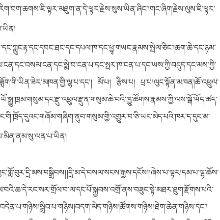
ག་བག་ཆགས་ཇི་ལྟར་མཐུག་ན་དེ་ལྟར་རྗེས་སུས་ཡིན་ཞིང་།གང་ཞིག་རྗེས་ལུས་ཇི་ལྟར་
་ཡིན།
་དང་ཀླུང་རྟ་དང་དབང་ཐང་དང་དཔལ་ཁ་དང་ཕྱྭ་གཡང་རྣམས་སྤེལ་ཅིང་།ཆག་ཆེ་དང་ཉམ་
ངན་དང་བསམ་ངན་དང་སྨེ་བ་ངན་པ་དང་སྤར་ཁ་ངན་པ་དང་ཡས་ཀྱི་བདུད་དང་མས་ཀྱི་
བཟློག་གི་ཡིན་ཟེར་མཁན་གྱི་ལྷ་པ་དང་། མོ་པ། རྩིས་པ། པྲ་པ།ལུང་སྟོན་མཁན།ཆོ་འཕྲུལ་
་སྒྱུ་ཁྲམ་གསུམ་དང་རྫུ་འཕྲུལ་རྫུན་གསུམ་ཆེ་བའི་ཁྱུ་ཚོགས་རྣམས་ཀྱི་ལས་སྒོ་ཡོད་ཚད་
་གང་གི་ཁྲོད་དུའང་གཞོམ་གཞིག་ནུབ་གསུམ་གྱི་འགྱུར་བ་ཅི་ཡང་མེད་པའི་ཁར་ད་དུང་མ་
པ་མིན་ནམ་སུ་ལན་པ་ཡིན།
་གློ་བུར་དྲི་མས་བསྒྲིབས།།དྲི་མ་དེ་བསལ་སངས་རྒྱས་དངོས།།ཞེས་པ་ལྟར།དམ་པ་ལྷ་ཆོས་
སལ་བའི་ཆ་དེ་རང་སར་གྲོལ་བ་ལ་དང་པོ་སྐྱབས་འགྲོ་ནས་བཟུང་སྟེ་མཐར་ཐུག་རྫོགས་པའི་
ང་།བདེན་པ་གཉིས།སྒྲིབ་པ་གཉིས།བདག་མེད་གཉིས།ཚོགས་གཉིས།ཐེག་ཆེན་གཉིས་དང་།