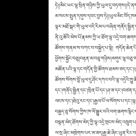
ཏེ།།མིང་ཡང་ལྷ་སྲིན་གཉིས་ཀྱི་ཡུལ་དུ་བཏགས།།དེ་
མ་སངས་སྤུན་དགུས་དབང་བྱས་ཏེ།།ཡུལ་མིང་བོད་ཁ
ལྟར་མཐོ་སྒང་གི་ཡུལ་འདི་རིམ་པ་བཞིན་གནོད་སྦྱིན་ད
ནི་འུ་ཚོའི་མེས་པོ་རྣམས་ཀྱི་ཡ་ཐོག་ལྷ་འདྲེ་བག་ཆགས་
ཚོགས་གནམ་ས་བཀང་བ་བསྐྱེད་པ་སྟེ། གདོན་ཆེན་པོ་གས
ཕྱོགས་སྐྱོང་བཅུ།བརྟན་མ་བཅུ་གཉིས།མགུར་ལྷ་བཅུ་གས
མཚོན་པའི་ལྷ་དང་གདོན་གྱི་ཚོགས་ཐམས་ཅད་དང་།ཡུལ
ཚོགས་སོགས་བློ་ཡུལ་དུ་ཤོང་དཀའ་བའི་ལྷ་འདྲེའི་ཁྱ
དང་།གནོད་སྦྱིན་དང་།སྲིན་པོ་དང་།ཤ་ཟ་དང་།བཙན་དང
ལངས་དང་།ཐེའུ་རང་དང་།རྒྱལ་པོ་ལ་སོགས་པ་དང་།ལྟས
བརྒྱད་ཅུ་སོགས་ཀྱིས་ཁ་ལོ་སྒྱུར་བའི་བག་ཆགས་རྙིང་
བསྟན་མེད་ཐོགས་མེད་ཀྱི་ལྷ་འདྲེ་གྲངས་མེད་འཁྲ
ལ
་སྲ་ཞིང་མཁྲེགས་པར་མ་ཟད།རྒྱ་ཆེ་ཞིང་ཡུན་རིང