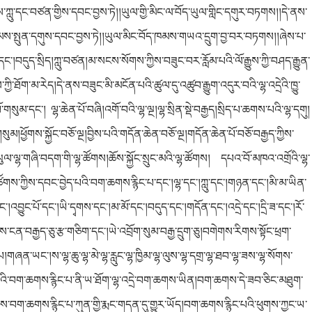
ནས་ཀླུ་དང་བཙན་གྱིས་དབང་བྱས་ཏེ།།ཡུལ་གྱི་མིང་ལ་བོད་ཡུལ་གླིང་དགུར་བཏགས།།དེ་ནས་
མས་སྤུན་དགུས་དབང་བྱས་ཏེ།།ཡུལ་མིང་བོད་ཁམས་གཡའ་དྲུག་བྱ་བར་བཏགས།།ཞེས་པ་
ང་།བདུད་སྲིད།ཀླུ་བཙན།མ་སངས་སོགས་ཀྱིས་བཟུང་བར་རློམ་པའི་ལོ་རྒྱུས་ཀྱི་བཤད་རྒྱུན་
ཀྱི་ཐོག་མ་རེད།དེ་ནས་བཟུང་མི་མངོན་པའི་ཚུལ་དུ་འཚུབ་རྒྱུག་འདུར་བའི་ལྷ་འདྲེའི་ཁྱུ་
ུམ་དང་། ལྷ་ཆེན་པོ་བཞི།འགོ་བའི་ལྷ་ལྔ།ལྷ་སྲིན་སྡེ་བརྒྱད།སྲིད་པ་ཆགས་པའི་ལྷ་དགུ།
ུམ།ཕྱོགས་སྐྱོང་བཅོ་ལྔ།བྱིས་པའི་གདོན་ཆེན་བཅོ་ལྔ།གདོན་ཆེན་པོ་བཅོ་བརྒྱད་ཀྱིས་
་ལྷ་གཞི་བདག་གི་ལྷ་ཚོགས།ཆོས་སྐྱོང་སྲུང་མའི་ལྷ་ཚོགས། དཔའ་བོ་མཁའ་འགྲོའི་ལྷ་
ུ་ཚོགས་ཀྱིས་དབང་བྱེད་པའི་བག་ཆགས་རྙིང་པ་དང་།ལྷ་དང་།ཀླུ་དང་།གཉན་དང་།མི་མ་ཡིན་
་།འབྱུང་པོ་དང་།ཡི་དྭགས་དང་།མ་མོ་དང་།བདུད་དང་།གདོན་དང་།འདྲེ་དང་།དྲི་ཟ་དང་།རོ་
་ངན་བརྒྱད་ཅུ་རྩ་གཅིག་དང་།ཡེ་འབྲོག་སུམ་བརྒྱ་དྲུག་ཅུ།བགེགས་རིགས་སྟོང་ཕྲག་
པ།གཞན་ཡང་།ས་ལྷ་ཆུ་ལྷ་མེ་ལྷ་རླུང་ལྷ་ཁྱིམ་ལྷ་ལུས་ལྷ་དགྲ་ལྷ་ཐབ་ལྷ་ཟས་ལྷ་སོགས་
ུག་པའི་བག་ཆགས་རྙིང་པ་ནི་ཡ་ཐོག་ལྷ་འདྲེ་བག་ཆགས་ཡིན།བག་ཆགས་དེ་ཟབ་ཅིང་མཐུག
་
་བས་བག་ཆགས་རྙིང་པ་ཀུན་གྱི་རྨང་གདན་དུ་གྱུར་ཡོད།བག་ཆགས་རྙིང་པའི་ཕུགས་ཀྱང་ཡ་