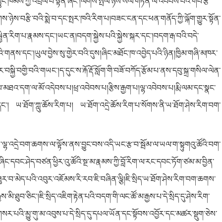
་འབྱུང་ཁམས་ཀྱི་འབྲེལ་བ་སྟོན་ཞིང་།ལེགས་སྤེལ་ཉེས་སེལ་གཏན་ལ་འབེབས་པའི་གབ་རྩེ་
་ཉེས་བརྩི་བའི་སྨེ་བ་དང་སྤར་ཁའི་རིག་པ།བཟང་ངན་དང་ཕན་གནོད་ཀྱི་ལྐོག་གྱུར་སྟོན་
ྱིན་རིག་པ་རྣམས་དང་།ཡང་ན།བདག་སྐྱེས་པའི་སྐྱེས་སྐར་དང་།བདག་རྒ་བའི་བདེ་
འི་གནས་དང་།ཡུལ་བྱེས་སུ་གྱེར་བའི་དུས།ཞིང་མཐོང་ཁ་འབྱེད་པའི་ཉིན།ཁྱིམ་གཞི་མཁར་
བསྐྱི་བགྱི་བའི་གཡང་།ད་དུང་ས་རྐོ་རྡོ་སློག་གི་བཟོ་བཀོད་རྩོམ་པ་ནས་དབུ་སྐྲ་གསིལ་ལེན་
ང་གསུམ་མཐའ་དག་ལ་མོ་འདེབས་པ།ཕྲ་འབེབས་པ།རྩིས་རྒྱག་པ།ལྷ་འབེབས་པ།རྨི་ལམ་དང་སྣང་
་དང་། ཡ་ཐོག་ཀླུ་ཆོས་རིག་པ། ཡ་ཐོག་འདྲེ་ཆོས་རིག་པ་སོགས་ནི་ཡ་ཐོག་ཤེས་རིག་བག་
ལྷ་འདྲེ་བག་ཆགས་ལ་ལྟོས་ནས་བྱུང་བས་འདི་ཡང་རྩ་བ་སྦོམ་ལ་ཡལ་ག་སྟུག
འུ་ཚོའི་བག་
ིང་དབང་ཤེད་བཙན་ཕྱིར་འུ་ཚོའི་སྔ་མ་རྣམས་ཀྱི་བློ་རིག་ལ་རང་དབང་ཏོག་ཙམ་མ་བྱིན་
་བ་མེད་པའི་འབུར་འཇོམས་རི་རབ་ཇི་བཞིན་ལྕི།ཇི་སྲིད་ཡ་ཐོག་ཤེས་རིག་བག་ཆགས་
ྱས་མི་ཐུབ་ཅིང་།
ཇི་སྲིད་འཇིག་རྟེན་པའི་བདག་གི་ལང་ཚོ་མ་རྒྱས་པ་དེ་སྲིད་དུ་ཤེས་རིག་
གསར་པའི་མྱུ་གུ་མ་འབུས་པ་དེ་སྲིད་དུ་དཔལ་ཡོན་དང་སྟོབས་འབྱོར་དང་མཚར་སྡུག་ཅེས་