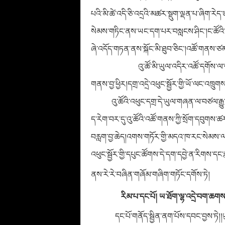
པའི་མི་ཚེ་འདི་
ཅི
་འདྲའི་མཚར་སྡུག་ལྡན་པ་ཞིག་རེད་ཨ
སེམས་གཏིང་ནས་ཡང་དག་པར་བསླངས་ཤིང་།ང་ཚོའི་འཚ
ཞེ་འདོད་གཏན་ནས་སྐོང་མི་ཐུབ་ཅིང་།འཚོ་གནས་ཙམ་
འུ་ཚོ་མི་ཡུལ་འདིར་འཚོ་དགོས་ལ་
གནས་བྱ་ཕྱིར།དགྲ་འདྲེ་འཕུང་སྦྱོར་གྱི་ཡོ་ལང་
འུ་ཚོའི་འཕུང་དགྲ་དེ་ཡུལ་གཞན་ལ་བཙལ་རྒྱུ
ད་རེག་བར་དུ་འུ་ཚོའི་འཚོ་གནས་ཀྱི་སྲོག་དབུ
བརླག་བྱ་ཆེད།འགས་གཏོར་གྱི་མདའ་ཁ་རང་སེམས་ལ་གཏོད
འཕུང་སྦྱོར་གྱི་དཔུང་ཚོགས་དེ་དག་དབྱེ་ན་རིགས་
ནས་རེ་རེ་བཞིན་གཞོམ་གཞིག་གཏོང་དགོས་ཏེ།
རིམ་པ་དང་པོ། ཡ་ཐོག་ལྷ་འདྲེ་བག་ཆགས
དང་པོ་གནོད་སྦྱིན་ནག་པོས་དབང་བྱས་ཏེ