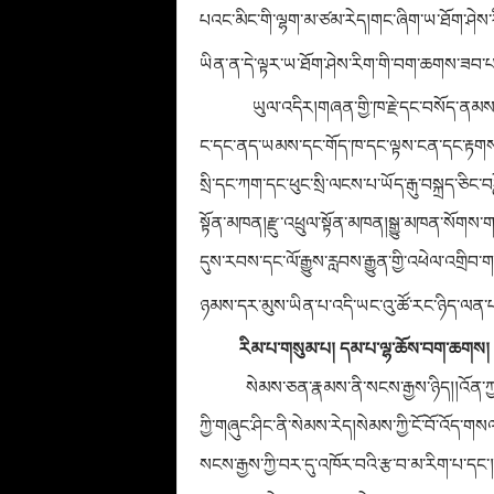
པའང་མིང་གི་ལྷག་མ་ཙམ་རེད།གང་ཞིག་ཡ་ཐོག་ཤེས་རི
ཡིན་ན་དེ་ལྟར་ཡ་ཐོག་ཤེས་རིག་གི་བག་ཆགས་ཟབ་པ
ཡུལ་འདིར།གཞན་གྱི་ཁ་རྗེ་དང་བསོད་ནམས
ང་དང་ནད་ཡམས་དང་གོད་ཁ་དང་ལྟས་ངན་དང་རྟགས་
སྲི་དང་ཀག་དང་ཕུང་སྲི་ལངས་པ་ཡོད་རྒུ་བསྐྲད་ཅིང་
སྟོན་མཁན།རྫུ་འཕྲུལ་སྟོན་མཁན།སྒྱུ་མཁན་སོགས་གཡོ
དུས་རབས་དང་ལོ་རྒྱུས་རླབས་རྒྱུན་གྱི་འཕེལ་འགྲིབ
ཉམས་དར་མུས་ཡིན་པ་འདི་ཡང་འུ་ཚོ་རང་ཉིད་ལན་
རིམ་པ་གསུམ་པ། དམ་པ་ལྷ་ཆོས་བག་ཆགས།
སེམས་ཅན་རྣམས་ནི་སངས་རྒྱས་ཉིད།།འོན་ཀྱང
ཀྱི་གཞུང་ཤིང་ནི་སེམས་རེད།སེམས་ཀྱི་ངོ་བོ་འོད་ག
སངས་རྒྱས་ཀྱི་བར་དུ་འཁོར་བའི་རྩ་བ་མ་རིག་པ་ད