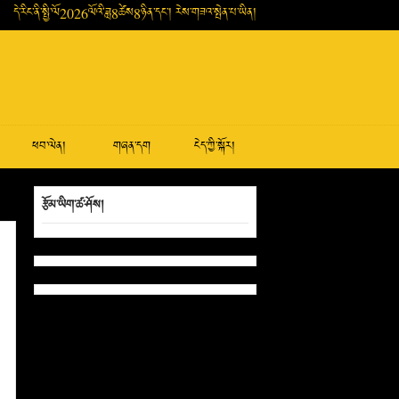
དེ་རིང་ནི་སྤྱི་ལོ2026ལོའི་ཟླ8ཚེས8ཉིན་དང་། རེས་གཟའ་སྤེན་པ་ཡིན།
ཕབ་ལེན།
གཞན་དག
ངེད་ཀྱི་སྐོར།
རྩོམ་ཡིག་ཚ་ཤོས།