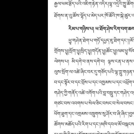
རྒྱལ་ཕམ་རྩོད་པའི་འཇིག་རྟེན་འདིར།ལྷ་འདྲེའི་ཁྱུ་ཚོ
ཐོགས་ན་འུ་ཚོས་ལྷོད་པ་མེད་པར་ཁོ་ཚོའི་ཁ་སྐེ་ཚུར་
རིམ་པ་གཉིས་པ། ཡ་ཐོག་ཤེས་རིག་བག་ཆ
ཕྱྭ་གཤེན་ཐེག་པ་གཏོ་དཔྱད་ཇུ་ཐིག་དང་།།མོ
གྲོགས་ཕྱྭ།སྲོག་ཕྱྭ།སྲིད་ཕྱྭ།གདོན་ཕྱྭ།ཚོང་ཕྱ
ལེག
ས་པ། མི་དགེ་བ་ནས་དགེ་བ། ལྟས་ངན་པ་ནས་བཀྲ་ཤ
ལུས་སྲོག་ལ་འཚེ་ཞིང་བར་དུ་གཅོད་པའི་ལྷ་ཀླུ་གཉན་བ
བ་དང་སྟོར་བ་དང་བྲོས་པ་དང་འཁྱམས་པ་དང་འཕྲོག་
གཤེད་ཀྱི་གནོད་འཚེ་འགོག་པའི་བླ་བསླུ་དང་གཤེད་འ
གཙང་བས་འབགས་པ་སེལ་ཅིང་བསང་བ་སེལ་བསང་ཚན་ཁྲ
ཕོག་ཐུག་དང་འགྲམས་འཁྲུགས་སུ་ཤོར་བ་ཞི་ཞིང་།བྱ
ཚོགས་མཆོད་པའི་རིག་པ་དང་།མཁི་དབལ་མོ་བསྐངས་བ