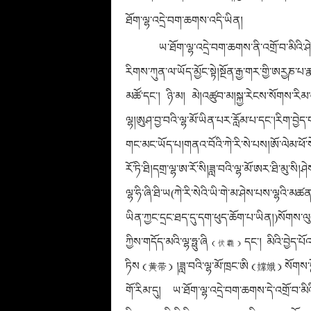
ཐོག་ལྷ་འདྲེ་བག་ཆགས་འདི་ཡིན།
ཡ་ཐོག་ལྷ་འདྲེ་བག་ཆགས་ནི་འགྲོ་བ་མིའི་ཤ
རིགས་ཀུན་ལ་ཡོད་མྱོང་སྟེ།སྔོན་རྒྱ་གར་གྱི་ཨརྱཎ་པ་
མཚོ་དང་། ཉི་མ། མེ།འཚུབ་མ།སྐྱ་རེངས་སོགས་རིམ་བཞིན
ལྷ།ཨུཤ་བྱ་བའི་ལྷ་མོ་ཡིན་པར་རློམ་པ་དང་།རིག་བྱེ
གང་མང་ཡོད་པ།གནའ་བོའི་ཀེ་རི་སེ་པས།ཨོ་ལེམ་ཕོ་སེ་
རོ་ཏི་ཐི།དགྲ་ལྷ་ཨ་རོ་སི།ཟླ་བའི་ལྷ་མོ་ཨར་ཐི་མུ་སི།ཤེ
ལྷ་ཧི་ཞི་ཐི་ཡ(ཀེ་རི་སེའི་ཡི་གེ་མ་ཤེས་པས་ལྷའི་མཚན་
ཡིན་ཀྱང་དྲང་ཐད་དུ་དག་ཕུད་ཆོག་པ་ཡིན།)སོགས་
ཀྱིས་གདོད་མའི་ལྷ་ཧྥུ་ཞི
དང་། མིའི་བྱེད་པ
（伏羲）
ཏིས
།ཟླ་བའི་ལྷ་མོ་
ཁྲང་ཨི
སོགས་བ
（黄带）
（嫦娥）
གོ་རིམ་དུ། ཡ་ཐོག་ལྷ་འདྲེ་བག་ཆགས་དེ་འགྲོ་བ་མིའ