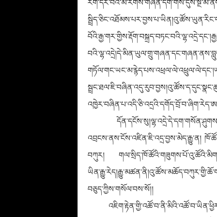
རིག་དར་བའི་མི་རིགས་གཞན་དག་གིས་དུས་སྔ་མོ་ན
སྦྲིད་ཅིང་འཐོམས་པར་བྱས་པ་ཡིན།འུ་ཚོས་ཡུན་ར
བོའི་རྒྱ་གར་གྱིས་རྡོག་བསྐྲད་བཏང་བའི་ལྷ་འདྲེ་དང
བའི་ལྷ་འདྲེ།དེ་མིན་ཡུལ་གྲུ་གཞན་དང་གཞན་ནས་བླུ
གཏོལ་གང་ཡང་མ་རྙེད་པས་འཕྲལ་ལེ་འཕྲུལ་ལེ་དང་།ཡ་
སྦྲང་ཐལ་ཇི་བཞིན་འདུ་རུབ་བྱས།འུ་ཚོས་ད་དུང་སྣ
འཁྱེར་བཞིན་པ་འདི་
ཅི
་འདྲའི་དགོད་བྲོ་བ་ཞིག་རེད་ཨ
དོན་དངོས་སུ།ལྷ་འདྲེ་དེ་དག་གསོན་ཤུགས
འབྲངས་ནས་ངོས་འཛིན་ཇི་འདྲ་བྱས་མེད་རྒྱུ་ན། ཁོ་ཚོ
བཀུར། གལ་སྲིད་ཁོ་ཚོའི་གཟུགས་པོ་འུ་ཚོའི་མིག་གི
ཡིན་རྒྱུ་རེད།རྒྱུ་མཚན་ནི།འུ་ཚོས་མཆོད་བཀུར་གྱི
བཅུད་ཀྱིས་གསོལ་བས་སོ།།
འཇིག་རྟེན་གྱི་འཚོ་བ་ནི་མིའི་འཚོ་བ་ཡིན་