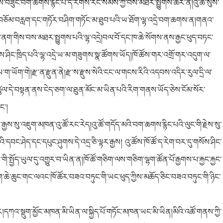
ས་བཟུང་བག་ཆགས་རྙིང་པ་དེ་རིགས་རང་སེམས་ཀྱི་བས་མཐར་སྤྱུགས་ཚར་ན།འུ་ཚོ་སུས་
ིང་བཅོམ་བརླག་དང་གཏོར་བཤིག་གཏོང་མ་ཐུབ་པའི་ཡ་ཐོག་ལྷ་འདྲེ་བག་ཆགས་ན།གནའ་
་།རྒྱ་ནག་གིས་བས་མཐར་སྤྱུགས་པའི་ལྷ་འདྲེ།བལ་བོ་དང་ཁ་ཆེ་སོགས་ནས་རྒྱང་ཕུད་བཏང་
ས་ཤིང་ཁྲིད་པའི་ལྷ་འདྲེ་ཡ་མ་གཟུགས་སྣ་ཚོགས་ཡོད།ཁོ་ཚོས་གར་འགྲོ་གར་འདུག་ལ་
ག་ཡོག་གེ།རྫ་ན་རྫུན་ནེ།རྫ་ས་རྫུས་སེའི་ངང་ལ་གངས་རིའི་འདབས་འདིར་རུལ་དྲི་ལ་
ང་ཚུལ་དེ་བསྟན་ནས་ངེད་ཅག་ལ་ཐུན་མོང་མ་ཡིན་པའི་རིག་གནས་ཡོད་ཅེས་ངོམ་སོར་
ང་།
་རྒྱས་སུ་འཇུག་མཁན་འུ་ཚོ་རང་རེད།འུ་ཚོ་གདོད་མའི་བག་ཆགས་རྙིང་པའི་ལུང་གི་རྗེས་སུ་
འི་དབང་ཤེད་དང་དཔུང་ཤུགས་དེ་འདྲ་ཅི་ལྟར་རྒྱས། འུ་ཚོས་ཁོ་ཚོ་ད་རེག་བར་དུ་གསོས་ཤིང་
་སྤྱོད་ཡུལ་དུ་འགྱུར་བ་ཡིན་ན།ཁོ་ཚོ་གཅིག་ལས་གཅིག་ལྷག་ཚོན་པོ་རྒྱགས་པ་རྐྱང་རྐྱང་
་ཆོ་ག་ཆེ་ཆུང་གང་ལའང་ཁོ་ཚོར་བཟའ་བཏུང་གི་ཡང་ཕུད་ཀྱིས་མཆོད་ཅིང་བཟའ་བཏུང་གི་ཉིང་
ཕྱིར།དཀའ་སྡུག་མྱོང་མཁན་མི་ཡིན་ལ་སྐྱིད་པོ་གཏོང་མཁན་ཡང་
མི
་ཡིན།མིའི་འཚོ་གནས་ཀྱི་