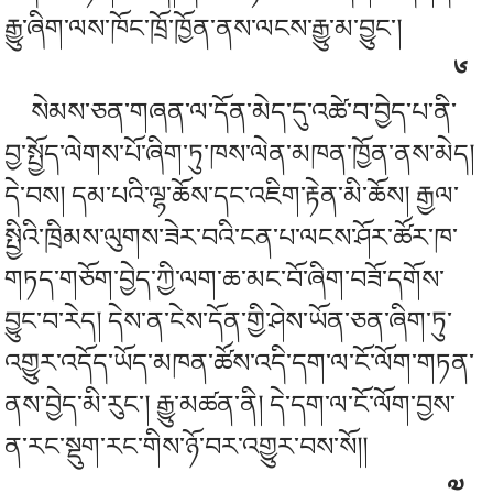
རྒྱུ་ཞིག་ལས་ཁོང་ཁྲོ་ཁྱོན་ནས་ལངས་རྒྱུ་མ་བྱུང་།
༦
སེམས་ཅན་གཞན་ལ་དོན་མེད་དུ་འཚེ་བ་བྱེད་པ་ནི་
བྱ་སྤྱོད་ལེགས་པོ་ཞིག་ཏུ་ཁས་ལེན་མཁན་ཁྱོན་ནས་མེད།
དེ་བས། དམ་པའི་ལྷ་ཆོས་དང་འཇིག་རྟེན་མི་ཆོས། རྒྱལ་
སྤྱིའི་ཁྲིམས་ལུགས་ཟེར་བའི་ངན་པ་ལངས་ཤོར་ཚོར་ཁ་
གཏད་གཅོག་བྱེད་ཀྱི་ལག་ཆ་མང་བོ་ཞིག་བཟོ་དགོས་
བྱུང་བ་རེད། དེས་ན་ངེས་དོན་གྱི་ཤེས་ཡོན་ཅན་ཞིག་ཏུ་
འགྱུར་འདོད་ཡོད་མཁན་ཚོས་འདི་དག་ལ་ངོ་ལོག་གཏན་
ནས་བྱེད་མི་རུང་། རྒྱུ་མཚན་ནི། དེ་དག་ལ་ངོ་ལོག་བྱས་
ན་རང་སྡུག་རང་གིས་ཉོ་བར་འགྱུར་བས་སོ།།
༧