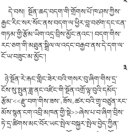
༢
དེ་བས།
སྔོན་ཆད་བདག་གི་གྲོགས་པོ་ཁ་ཤས་ཀྱིས་
རྒྱང་རིང་སར་སོང་ནས་བདག་ལ་ཕྱིར་བླ་བཙག་དང་ངན་
གཏམ་གྱི་རྩོམ་ཡིག་འདྲ་བྲིས་མྱོང་ནའང་། བདག་གིས་
རང་ཅག་གི་མཐུན་སྒྲིལ་ལ་འདང་བརྒྱབ་ནས་དེ་དག་ལ་
ངོ་ཡ་བཟུང་མ་མྱོང་།
༣
ཉེ་སྔོན་རེ་རྐང་གླིང་ཟེར་བའི་གསར་བུ་ཞིག་གིས་དྲ་
ངོས་སུ་སྤུན་ཟླ་ནང་འཛིང་གི་སྔོན་འགྲོ་ལྟ་བུའི་དམོད་
རྩོམ་
<<རྫུ་བག་གིས་ཟས་
ཟོས
ཚར་བའི་གྲྭ་བཙུན་རང་
（
）
མོས་སྙན་ངག་འབྲི་མཁན་གྱི་སྡེ>>ཞེས་པ་བ་ཞིག་བྲིས་
ཏེ་དྲ་ཚིགས་མང་བོར་ཡང་སྤེལ་བསྐྱར་སྤེལ་བྱེད་ཀྱིན་