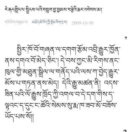
རེ་རྐང་གླིང་ལ་སྤྲིངས་པའི་བསླབ་བྱ་བྱམས་བརྩེའི་ཆར་འབེབས་མ།
གཟི་མིག་གསུམ་པ།
མཆོད་མེ་བོད་ཀྱི་རྩོམ་རིག་དྲ་བ།
2009-10-30
༡
སྤྱིར་ཁོ་བོ་གཞན་ལ་དགག་རྩོམ་འབྲི་རྒྱུར་ཁྱོན་
ནས་དགའ་བོ་མེད་ཅིང་། དེ་བས་ཀྱང་མི་རིགས་ནང་
ཁུལ་གྱི་མཐུན་སྒྲིལ་ལ་གནོད་པའི་ལས་ཀ་བྱེད་རྒྱུར་
མོས་པ་གཏན་ནས་མེད།
དེའི་རྒྱུ་མཚན་ནི།
འདས་
ཟིན་པའི་ལོ་རྒྱུས་ཁྲོད་ཀྱི་འགལ་བ་དེ་དག་གིས་ད་
ལྟའང་ད་དུང་ང་ཚོའི་སེམས་སུ་རྨ་ཁ་ཟབ་མོ་བཟོས་
ཡོད་པས་སོ།།