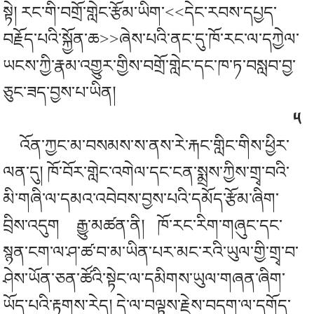
སྟེ། རང་གི་བགྲོ་གླེང་རྩོམ་ཡིག་<<དེང་རབས་དཔྱད་
བརྗོད་པའི་སྐྱོན་ཆ>>ཞེས་པའི་ནང་དུ་ཁོ་རང་ལ་དཀྱེལ་
ཡངས་ཀྱི་རྣམ་འགྱུར་གྱིས་བགྲོ་གླེང་དང་ཁ་ཏ་བསླབ་བྱ་
ཅུང་ཟད་བྱས་པ་ཡིན།
༥
འོན་ཀྱང་མ་བསམས་ས་ནས་
རེ་རྐང
་གླིང་གིས་ཕྱིར་
ལན་དུ། ཁོ་བོར་གླེང་འགེལ་དང་ངན་སྨྲས་ཀྱིས་གྲྭ་བའི་
མི་གཞི་ལ་དམའ་འབེབས་བྱས་པའི་དམོད་རྩོམ་ཞིག་
བྲིས་འདུག
རྒྱུ་མཚན་ནི།
ཁོ་རང་རིག་གཞུང་དང་
སྙན་ངག་ལ་ཤ་ཚ་བ་མ་ཡིན་པར་མང་རའི་ཡུལ་གྱི་གྲྭ་བ་
ཤེས་ཡོན་ཅན་ཚོའི་སྟེང་ལ་དམིགས་ཡུལ་གཞན་ཞིག་
ཡོད་པའི་རྟགས་རེད། དེ་ལ་བལྟས་རྗེས་བདག་ལ་དགོད་