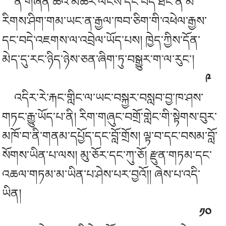
ན་གཞོན་ཚོའི་མཚར་ལོངས་དང་བདེ་ཐང་ནི་མི་
རིགས་ཤིག་གམ་ཡང་ན་རྒྱལ་ཁབ་ཅིག་གི་འཕེལ་རྒྱས་
དང་བདེ་འཇགས་ལ་འབྲེལ་ཡོད་པས། ཁྱེད་ཀྱིས་དོན་
མེད་དུ་རང་ཉིད་ཉེས་ཅན་ཞིག་ཏུ་བསྒྱུར་ག་ལ་རུང་།
༩
འདིར་
རེ་རྐང
་གླིང་ལ་ཡང་བསྐྱར་བསླབ་བྱ་ཁ་ཤས་
གཏང་རྒྱུ་ཡོད་པ་ནི། རིག་གཞུང་བགྲོ་གླེང་གི་སྟེགས་བུར་
མཁོ་བ་ནི་གནམ་དཔྱོད་དང་བློ་གྲོས། ལྟ་བ་དང་བསམ་བློ་
སོགས་ཡིན་པ་ལས། མུ་ཅོར་དང་ཀུ་ཅོ། རྫུན་གཏམ་དང་
འཆལ་གཏམ་མ་ཡིན་པ་ཤེས་པར་བྱའོ།། ཞེས་པ་འདི་
ཡིན།
༡༠