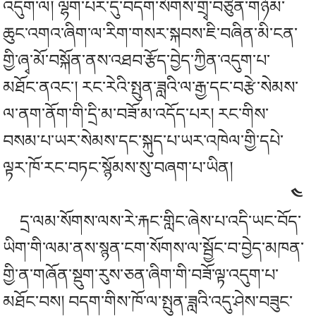
འདུག་ལ། ལྷག་པར་དུ་བདག་སོགས་གྲྭ་བཙུན་གཉོམ་
ཆུང་འགའ་ཞིག་ལ་རིག་གསར་སྐབས་ཇི་བཞིན་མི་ངན་
གྱི་ཞྭ་མོ་བསྐོན་ནས་འཐབ་རྩོད་བྱེད་ཀྱིན་འདུག་པ་
མཐོང་ནའང་། རང་རེའི་སྤུན་ཟླའི་ལ་རྒྱ་དང་བརྩེ་སེམས་
ལ་ནག་ནོག་གི་དྲི་མ་བཟོ་མ་འདོད་པར། རང་གིས་
བསམ་པ་ཡར་སེམས་དང་སྐུད་པ་ཡར་འཁེལ་གྱི་དཔེ་
ལྟར་ཁོ་རང་བཏང་སྙོམས་སུ་བཞག་པ་ཡིན།
༤
དྲ་ལམ་སོགས་ལས་
རེ་རྐང
་གླིང་ཞེས་པ་འདི་ཡང་བོད་
ཡིག་གི་ལམ་ནས་སྙན་ངག་སོགས་ལ་སྦྱོང་བ་བྱེད་མཁན་
གྱི་ན་གཞོན་སྡུག་རུས་ཅན་ཞིག་གི་བཟོ་ལྟ་འདུག་པ་
མཐོང་བས། བདག་གིས་ཁོ་ལ་སྤུན་ཟླའི་འདུ་ཤེས་བཟུང་