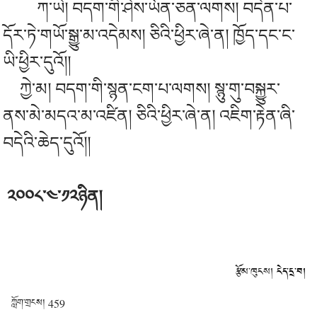
ཀ་ཡེ། བདག་གི་ཤེས་ཡོན་ཅན་ལགས། བདེན་པ་
དོར་ཏེ་གཡོ་སྒྱུ་མ་འདེམས། ཅིའི་ཕྱིར་ཞེ་ན། ཁྱོད་དང་ང་
ཡི་ཕྱིར་དུའོ།།
ཀྱེ་མ། བདག་གི་སྙན་ངག་པ་ལགས། སྙུ་གུ་བསྐྱུར་
ནས་མེ་མདའ་མ་འཛིན། ཅིའི་ཕྱིར་ཞེ་ན། འཇིག་རྟེན་ཞི་
བདེའི་ཆེད་དུའོ།།
༢༠༠༨་༤་༡༢ཉིན།
རྩོམ་ཁུངས།
ངེད་དྲ་བ།
ཀློག་གྲངས།
459