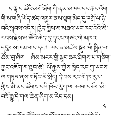
ད་ལྟ་ང་ཚོའི་མགོ་ཐོག་གི་ནམ་མཁའ་དང་རྐང་འོག་
གི་ས་གཞི་ཡོད་ཚད་འགྱུར་ནས་ལྷག་མེད་དུ་འགྲོ་ལ་ཉེ་
བའི་སྐབས་འདིར། ཁྱེད་ཀྱིས་མ་མཐའ་ཡང་རང་རེའི་མི་
རབས་རྗེས་མ་ཚོའི་ཆེད་དུ་དྭངས་གཙང་གི་མཁའ་
དབུགས་ཁམ་གང་དང་།
ཡང་ན་མཛེས་སྡུག་གི་སྤྲིན་པ་
ཚོམ་བུ་ཞིག
ཞིམ་མངར་གྱི་སྦྲང་ཆར་ཐིགས་པ་གཅིག་
ཀྱང་འཇོག་མ་ཐུབ་ཚེ།
ལོ་རྒྱུས་ཀྱིས་ཁྱེད་རང་ཀུ་ཡངས་
ལ་གཏན་ནས་གཏོང་མི་སྲིད། དེ་བས་རང་གི་ཁ་རུལ་
གྱིས་མི་མང་ཚོགས་པའི་ཁོར་ཡུག་ལ་འབག་བཙོག་མི་
བཟོ་རྒྱུ་དེ་གལ་ཆེན་ཞིག་མ་རེད་དམ།
༨