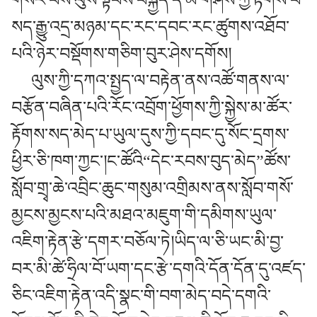
གསར་བས་ལུས་སྟོབས་བསྐྱེད་དེ་མི་གཤིས་ཀྱི་རྟོགས་པ་
སད་རྒྱུ་འདྲ་མཉམ་དང་རང་དབང་རང་ཚུགས་འཐོབ་
པའི་ཉེར་བསྡོགས་གཅིག་བུར་ཤེས་དགོས།
ལུས་ཀྱི་དཀའ་སྤྱད་ལ་བརྟེན་ནས་འཚོ་གནས་ལ་
བརྩོན་བཞིན་པའི་རོང་འབྲོག་ཕྱོགས་ཀྱི་སྐྱེས་མ་ཚོར་
རྟོགས་སད་མེད་པ་ཡུལ་དུས་ཀྱི་དབང་དུ་སོང་དྲགས་
ཕྱིར་ཅི་ཁག་ཀྱང་།ང་ཚོའི“དེང་རབས་བུད་མེད”ཚོས་
སློབ་གྲྭ་ཆེ་འབྲིང་ཆུང་གསུམ་འགྲིམས་ནས་སློབ་གསོ་
མྱངས་མྱངས་པའི་མཐའ་མཇུག་གི་དམིགས་ཡུལ་
འཇིག་རྟེན་རྩེ་དགར་བཅོལ་ཏེ།ཡིད་ལ་ཅི་ཡང་མི་བྱ་
བར་མི་ཚེ་ཧྲིལ་བོ་ཡག་དང་རྩེ་དགའི་དོན་དོན་དུ་འཛད་
ཅིང་འཇིག་རྟེན་འདི་སྣང་གི་བག་མེད་བདེ་དགའི་