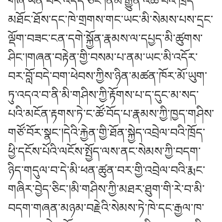
གཞི་ཡིན་པར་འདོད་ཅིང་།ནམ་རྒྱུན་འཚོ་བའི་ཁྲོད་
མཐོང་ཐོས་དང་ཁེ་གྲགས་གང་ཡང་མི་སེམས་པས་དྲང་
ལྡོག་བཟང་ངན་དགེ་སྐྱོན་རྣམས་ལ་དཔྱད་མི་ཚུགས་
ཤིང་།གཞན་བརྟེན་གྱི་བསམ་པ་ནམ་ཡང་མི་འདོར་
བར་བློ་བདེ་བག་ཕེབས་ཀྱིས་ཉིན་མཚན་ཁོར་མོ་ཡུག་
ཏུ་འདའ་བ་ནི་མི་གཤིས་ཀྱི་རྟོགས་པ་ད་དུང་མ་སད་
པའི་མངོན་རྟགས་ཏེ་ང་ཚོ་བོད་པ་རྣམས་ཀྱི་ཁྱད་གཤིས་
གཙོ་བོར་སྣང་།དེའི་རྐྱེན་གྱི་ཐོན་སྐྱེད་འབྲེལ་བའི་ཁྲོད་
ཕྱི་དངོས་པོའི་ལངོས་སྤྱོད་ལས་ནང་སེམས་ཀྱི་བདག་
ཉིད་གདུལ་བ་དེ་མི་ཕན་ཚུན་བར་གྱི་འབྲེལ་བའི་རྨང་
གཞིར་བྱེད་ཅིང་།མི་གཤིས་ཀྱི་མཐར་ཐུག་གི་རེ་བ་མི་
བདག་གཞན་མཉམ་བརྗེའི་སེམས་ཏེ་ཁེ་དང་རྒྱལ་ཁ་