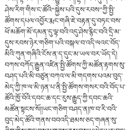
ཤེས་རིག་གིས་ང་ཚོའི“སྐྱེས་པའི་དུས་རབས”ཀྱི་སྤྱི་
ཚོགས་དཔལ་འབྱོར་རྨང་གཞི་ཇེ་བརྟན་དུ་བཏང་བས་
ཕོ་མཆོག་མོ་དམན་དུ་ལྟ་བའི་འདུ་ཤེས་རྙིང་བའི་དྲི་མ་
དུས་རབས་ཉེར་གཅིག་པའི་བསྐལ་བ་འདི་ལའང་བོད་
མིའི་ཀུན་གཞིའི་ངོས་ན་ད་དུང་མ་ཡལ་བར་ཡོད་དེ།
བཀས་བཀོད་རྒྱུན་འཛིན་སྤྱི་ཚོགས་ཀྱི་མཚོན་རྟགས་སུ་
བཤད་པའི་མི་བཙུན་བཀའ་ལ་མི་གདགས་པའམ་བུད་
མེད་ཀྱི་ཁ་ལ་མི་ཉན་པ་ནི་སྤྱི་ཚོགས་གསར་བའི་བོད་པ་
ཚོའི་ཁྱོ་བོའི་དབང་ཆ་དང་རུས་རྒྱུད་ཀྱི་དབང་ཆའི་
མཚོན་སྟངས་སོ།།ཡང་གཅིག་བཤད་ན།ཁ་བ་རི་བའི་
བུད་མེད་ཚོའི་གནས་བབའདི་ཐམས་ཅད་གཞན་སུ་