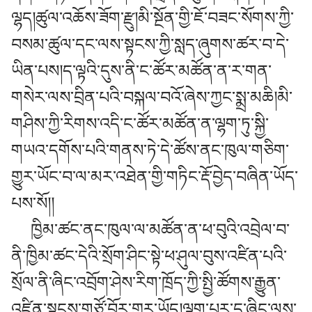
ལྷད།ཚུལ་འཆོས་ཟོག་རྫུ།མི་སྔོན་གྱི་ཇོ་བཟང་སོགས་ཀྱི་
བསམ་ཚུལ་དང་ལས་སྟངས་ཀྱི་སླད་ཞུགས་ཚར་བ་དེ་
ཡིན་པས།ད་ལྟའི་དུས་ནི་ང་ཚོར་མཚོན་ན་ར་གན་
གསེར་ལས་བྲིན་པའི་བསྐལ་བའོ་ཞེས་ཀྱང་སྨྲ་མཆི།མི་
གཤིས་ཀྱི་རིགས་འདི་ང་ཚོར་མཚོན་ན་ལྷག་ཏུ་སྐྱི་
གཡའ་དགོས་པའི་གནས་ཏེ་དེ་ཚོས་ནང་ཁུལ་གཅིག་
གྱུར་ཡོང་བ་ལ་མར་འཐེན་གྱི་གཏིང་རྡོ་བྱེད་བཞིན་ཡོད་
པས་སོ།།
ཁྱིམ་ཚང་ནང་ཁུལ་ལ་མཚོན་ན་ཕ་བུའི་འབྲེལ་བ་
ནི་ཁྱིམ་ཚང་དེའི་སྲོག་ཤིང་སྟེ་ཕ་ཤུལ་བུས་འཛིན་པའི་
སྲོལ་ནི་ཞིང་འབྲོག་ཤེས་རིག་ཁྲོད་ཀྱི་སྤྱི་ཚོགས་རྒྱུན་
འཛིན་སྟངས་གཙོ་བོར་གྱུར་ཡོད།ལྷག་པར་དུ་ཞིང་ལས་