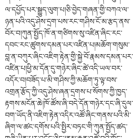
ལ་དཔྱོད་པར་སྒྱུད་ལུག་པ།ཅི་བྱེད་གཞན་གྱི་བཀའ་ལ་
ཉན་པའི་འདུ་ཤེས་དྲག་པས་རང་གཤིས་ངོ་མ་རྩད་ནས་
བོར་བ།ཀུན་སྤྱོད་ཁོ་ན་གཙིགས་སུ་འཛིན་ཞིང་རང་
དབང་རང་ཚུགས་དམན་པར་འཛིན་པ།མཆོག་གསུམ་
བླ་ན་བཀུར་ཞིང་འཇིག་རྟེན་གྱི་སྐྱེ་བོ་རྣམས་དམན་པར་
འཛིན་པ།ཕྱི་མ་དོན་དུ་གཉེར་ཞིང་ཚེ་འདི་ཡལ་བར་
འདོར་བ།བཟོད་པ་མི་གཤིས་ཀྱི་མཆོག་ཏུ་ལྟ་བས་
འགྲན་རྩོད་ཀྱི་འདུ་ཤེས་ཞན་དྲགས་པ་སོགས་ཀྱི་ཁྱད་
རྟགས་མངོན་ཆེ།ཁོ་ཚོས་ཞི་བདེ་དོན་གཉེར་དང་ཞི་དུལ་
བག་ཡོད་ནི་འཇིག་རྟེན་འདིར་འཚོ་ཞིང་གནས་པའི་མི་
ཞིག་ལ་ཚང་དགོས་པའི་སྤྱིར་བཏང་གི་ཀུན་སྤྱོད་ཚད་