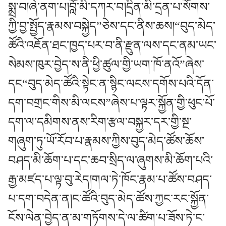
སྨྲ་བ།ཞེ་ནག་པ།བློ་མི་དཀར་བ།དྲིན་མི་དྲན་པ་སོགས་
ཀྱི་བྱ་སྤྱོད་རྣམས་བསྐྱེད”ཅེས་དང་ནིས་ཆས།“བུད་མེད་
ཚོའི་འཇོན་ཐང་ཁྱད་པར་བ་ནི་རྫུན་ལས་དང་ནམ་ཡང་
སེམས་ཁུར་བྱེད་ས་ནི་ཕྱི་ཚུལ་གྱི་ཡག་ཁོ་ནའོ”ཞེས་
དང“བུད་མེད་ཚོའི་སྟེང་ན་སྙིང་ལངས་དགོས་པའི་དོན་
དག་བགྲང་གིས་མི་ལངས”ཞེས་པ་ལྟར་སྐྱོན་གྱི་ཕུང་པོ་
དག་ལ་དམིགས་ནས་རིག་རྩལ་བསྐྱར་དར་གྱི་སྔ་
གཞུག་ཏུ་ཡོ་རོབ་པ་རྣམས་ཀྱིས་བུད་མེད་ཚོས་ཆོས་
བཤད་མི་ཆོག་པ་དང་ཆབ་སྲིད་ལ་ཞུགས་མི་ཆོག་པའི་
རྒྱ་མཛད་པ་ལྟ་བུ་རེད།གལ་ཏེ་ཁོང་རྣམ་པ་ཚོས་བཤད་
པ་དག་བདེན་ན།ང་ཚོའི་བུད་མེད་ཚོས་ཀྱང་རང་སྐྱོན་
ངོས་ལེན་བྱེད་ན་མ་གཏོགས་དེ་ལ་ཚིག་པ་ཟོས་ཏེ་ང་