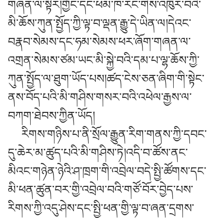
གཞན་ལ་སྟེར།གྱོང་དང་ཕམ་ཁ་རང་གིས་འཁུར་བའི་
མི་ཆོས་ཀུན་སྤྱོད་ཀྱི་ལྟ་བ་ལྡན་རྒྱུ་དེ་ཡིན་ལ།དེའང་
བརྣབ་སེམས་དང་ཧམ་སེམས་ཕར་ཞོག་གཞན་ལ་
འགྲན་སེམས་ཙམ་ཡང་མི་སྐྱེ་བའི་དམ་པ་ལྷ་ཆོས་ཀྱི་
ཀུན་སྤྱོད་ལ་ཐུག་ཡོད་པས།ཚད་ངེས་ཅན་ཞིག་གི་སྟེང་
ནས་བོད་པའི་མི་གཤིས་གསར་བའི་འཕེལ་རྒྱས་ལ་
བཀག་ཐེབས་ཀྱིན་ཡོད།
རིགས་གཉིས་པ་ནི་སྲོལ་རྒྱུན་རིག་གནས་ཀྱི་དབང་
དུ་ཆེར་མ་ཚུད་པའི་མི་གཤིས་ཏེ།འདི་བ་ཚོས་ནང་
མིའང་གཉེན་ཉེའི་ཤ་ཁྲག་གི་འབྲེལ་བདེ་སྤྱི་ཚོགས་དང་
མི་ཕན་ཚུན་བར་གྱི་འབྲེལ་བའི་གཙོ་བོར་བྱེད་པས་
རིགས་ཀྱི་འདུ་ཤེས་དང་སྤྱི་ཕན་གྱི་ལྟ་བ་ཞན་དྲགས་