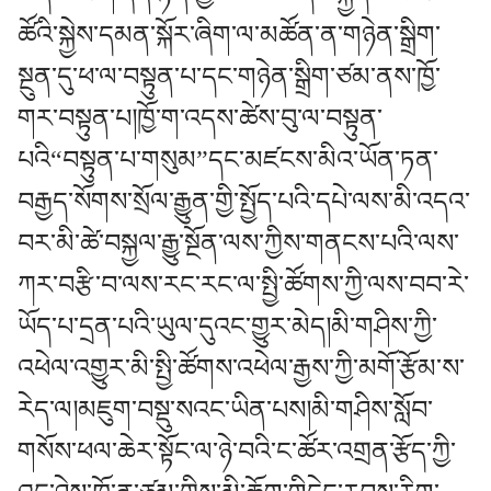
ཚོའི་སྐྱེས་དམན་སྐོར་ཞིག་ལ་མཚོན་ན་གཉེན་སྒྲིག་
སྔུན་དུ་ཕ་ལ་བསྟུན་པ་དང་གཉེན་སྒྲིག་ཙམ་ནས་ཁྱོ་
གར་བསྟུན་པ།ཁྱོ་ག་འདས་ཚེས་བུ་ལ་བསྟུན་
པའི“བསྟུན་པ་གསུམ”དང་མཛངས་མིའ་ཡོན་ཏན་
བརྒྱད་སོགས་སྲོལ་རྒྱུན་གྱི་སྤྱོད་པའི་དཔེ་ལས་མི་འདའ་
བར་མི་ཚེ་བསྐྱལ་རྒྱུ་སྔོན་ལས་ཀྱིས་གནངས་པའི་ལས་
ཀར་བརྩི་བ་ལས་རང་རང་ལ་སྤྱི་ཚོགས་ཀྱི་ལས་བབ་རེ་
ཡོད་པ་དྲན་པའི་ཡུལ་དུའང་གྱུར་མེད།མི་གཤིས་ཀྱི་
འཕེལ་འགྱུར་མི་སྤྱི་ཚོགས་འཕེལ་རྒྱས་ཀྱི་མགོ་རྩོམ་ས་
རེད་ལ།མཇུག་བསྡུ་སའང་ཡིན་པས།མི་གཤིས་སློབ་
གསོས་ཕལ་ཆེར་སྟོང་ལ་ཉེ་བའི་ང་ཚོར་འགྲན་རྩོད་ཀྱི་