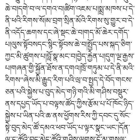
ཆེ་བ།དགེ་བ་ལ་དགའ་བ།ཚིག་འཇམ་པ།སྨྲ་མཁས་པ་དེ་
ནི་ཕའི་རིགས་སོ།མ་བྲག་སྲིན་མོའི་རིགས་སུ་གྱུར་བ་དེ་
ནི་འདོད་ཆགས་དང་ཞེ་སྡང་ཆེ་བ།གད་མོ་ཆེར་དགོད་
པ།ལུས་སྟོབསདང་སྙིང་སྟོབས་ཆེ་བ།སྤྱོད་པས་སྐད་ཅིག་
ཀྱང་མི་ཚུགས་པ།བློ་སྣ་མང་བ།བྱེད་རྐྱེན་པ།དུག་ལྔ་རྒྱས་
པ།གཞན་གྱི་སྐྱོན་ཐོས་ན་དགའ།ཁྲོ་གཏུམ་པ་དེ་ནི་མའི་
རིགས”ཞེས་མི་རྒྱུད་རིག་པའི་ལྲ་བ་སྤྱད་དེ་བོད་གངས་
ཅན་པའི་སྐྱེས་པ་བུད་མེད་གཉི་གའི་མི་གཤིས་བསྡུར་
ནས་དཔྱད་ཡོད་པ་བལྟས་ཚོད་ཀྱིས་རྩོམ་པ་པོ་ཁོང་ཉིད་
སྐྱེས་པ་ཡིན་པའི་ཆ་ནས་ཕྱོགས་རིས་ཀྱི་དབང་དུ་སོང་
སྟེ་བུད་མེད་ཚོ་དམའ་ཕབ་ཡོད་པ་ལྟར་སྣང་ཡང་།དོན་
ལ་ང་ཚོའི་བུད་མེད་ཚོའི་གཤིས་ལུགས་ངོ་མ་གསལ་