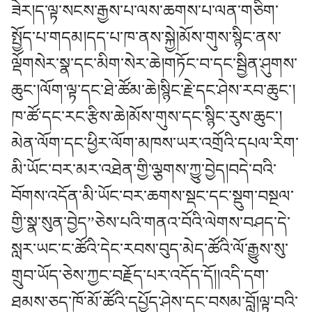
ཟེར།ད་ལྟ་སངས་རྒྱས་པ་ལས་ཆགས་པ་ལན་གཅིག་
སྤྱོད་པ་གདམ།དད་པ་ཁ་ནས་སྐྱེ།མོས་གུས་སྙིང་ནས་
ལྡོགསེར་སྣ་དང་མིག་སེར་ཆེ།གཏོང་བ་དང་སྦྱིན་ཤུགས་
ཆུང་།ལོག་ལྟ་དང་ཐེ་ཚོམ་ཆེ།སྙིང་རྗེ་དང་ཤེས་རབ་ཆུང་།
ཁ་ཚོ་དང་རང་རྩིས་ཆེ།མོས་གུས་དང་སྙིང་རུས་ཆུང་།
མེན་ལོག་དང་ཕྱིར་ལོག་མཁས་ཡར་འགྲོའི་དཔལ་རིག་
མི་ཡོང་བར་མར་འཐེན་གྱི་ལྕགས་ཀྱུ་བྱེད།བདེ་བའི་
བོགས་འདོན་མི་ཡོང་བར་ཆགས་སྡང་དང་སྡུག་བསྔལ་
གྱི་སྣ་སུན་བྱེད”ཅེས་པའི་གནའ་བོའི་ལེགས་བཤད་དེ་
སླར་ཡང་ང་ཚོའི་དེང་རབས་བུད་མེད་ཚོའི་ལོ་རྒྱུས་སུ་
གྲུབ་ཡོད་ཅེས་ཀྱང་བརྗོད་པར་འདོད་དོ།།འདི་དག་
ཐམས་ཅད་ཁོ་མོ་ཚོའི་དཔྱོད་ཤེས་དང་བསམ་བློ།ལྟ་བའི་