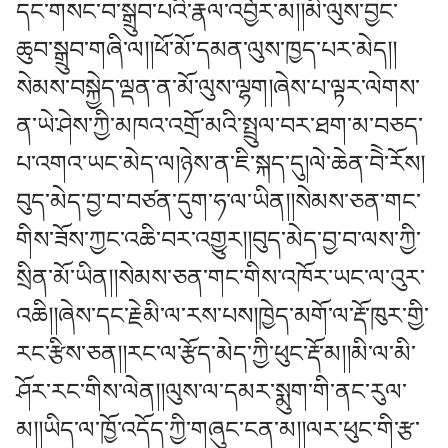
དང་གསང་བ་སྒྲུབ་པའི་རྣལ་འབྱོར་མ།།མི་ལུས་བྱང་
ཆུབ་སྒྲུབ་གཞི་ལ།།ཕོ་མོ་དམན་ལུས་ཁྱད་པར་མེད།།
སེམས་བསྐྱེད་ལྡན་ན་མོ་ལུས་ལྷག།ཞེས་པ་ལྟར་ལེགས་
ན་ཡེ་ཤེས་ཀྱི་མཁའ་འགྲོ་མའི་སྤྲུལ་བར་ཐག་མ་བཅད་
པ་འགའ་ཡང་མེད་ལ།ཉེས་ན་ཇི་སྐད་དུ།ལེ་ཆེན་བེེ་རོས།
བུད་མེད་བྱ་བ་བཙན་དུག་ཧ་ལ་ཡིན།།སེམས་ཅན་གང་
གིས་ཟོས་ཀྱང་འཆི་བར་འགྱུར།།བུད་མེད་བྱ་བ་ལས་ཀྱི་
སྲིན་མོ་ཡིན།།སེམས་ཅན་གང་གིས་འཁོར་ཡང་ལ་འུར་
འཆི།།ཞེས་དང་རྗེམི་ལ་རས་པས།ཁྱེད་མགོ་ལ་རྡོ་ཁུར་གྱི་
རང་རྩིས་ཅན།།རང་ལ་རྩོད་མེད་ཀྱི་ཕུང་རྡོ་མ།།མི་ལ་མི་
ཤོར་རང་གིས་ལེན།།ལུས་ལ་དམར་སྨུག་གི་ནང་རུལ་
མ།།ཡིད་ལ་ཁྱོ་འདོད་ཀྱི་གཞུང་ངན་མ།།ལར་ཕུང་གི་རྩ་