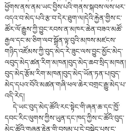
ཕྱོགས་ནས་ནམ་ཡང་བྱིས་པའི་གནས་སྐབས་ལས་ཕར་
འདའ་བ་མེད་པའི་རྩ་བ་དེར་ཐུག་ལ།དེའི་རྐྱེན་གྱིས་ང་
ཚོར་ལོ་རྒྱུས་ཀྱི་བྱུང་རབས་ན་མཁར་ཆེན་བཟའ་མཚོ་
རྒྱལ་དང་མ་ཅིག་ལབ་སྒྲོན་ལྟ་བུའི་མཁས་མཛངས་
གཉིད་འཛོམས་ཀྱི་བུད་མེད་རེ་ཟུང་ལས་བྱུང་མྱོང་མེད་
ལབུད་མེད་ཚན་རིག་མཁན།བུད་མེད་ཆབ་སྲིད་མཁན།
བུད་མེད་རྩོམ་རིག་མཁན།བུད་མེད་ཡོན་ཏན་པ།བུད་
མེད་དཔའ་བོའི་མཚན་གཞི་ཕལ་ཆེར་བགྲང་རྒྱུ་མེད་པ་
འདི་རེད།
དེ་ཡང་བུད་མེད་ཚོའི་རང་སྟེང་གི་ཞན་ཆ་དང་ཁྱོ་
དབང་རིང་ལུགས་ཀྱིས་ཡུན་དང་ཁད་ཀྱིས་ང་ཚོའི་བུད་
མེད་ཚོའི་གཞན་རྟེན་གྱི་བསམ་པ་དེ་བསྐྱེད་པས་ང་