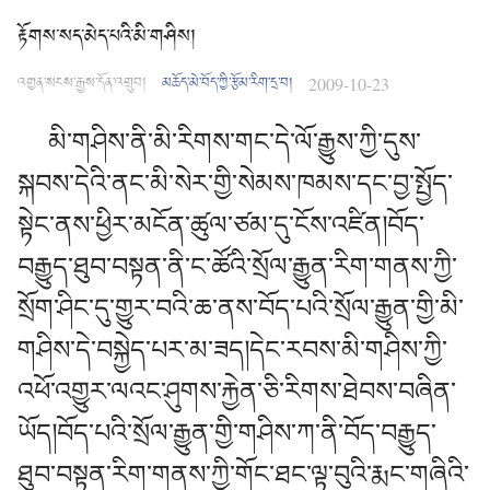
རྟོགས་སད་མེད་པའི་མི་གཤིས།
འགྱན་སངས་རྒྱས་དོན་འགྲུབ།
མཆོད་མེ་བོད་ཀྱི་རྩོམ་རིག་དྲ་བ།
2009-10-23
མི་གཤིས་ནི་མི་རིགས་གང་དེ་ལོ་རྒྱུས་ཀྱི་དུས་
སྐབས་དེའི་ནང་མི་སེར་གྱི་སེམས་ཁམས་དང་བྱ་སྤྱོད་
སྟེང་ནས་ཕྱིར་མངོན་ཚུལ་ཙམ་དུ་ངོས་འཛིན།བོད་
བརྒྱུད་ཐུབ་བསྟན་ནི་ང་ཚོའི་སྲོལ་རྒྱུན་རིག་གནས་ཀྱི་
སྲོག་ཤིང་དུ་གྱུར་བའི་ཆ་ནས་བོད་པའི་སྲོལ་རྒྱུན་གྱི་མི་
གཤིས་དེ་བསྐྱེད་པར་མ་ཟད།དེང་རབས་མི་གཤིས་ཀྱི་
འཕོ་འགྱུར་ལའང་ཤུགས་རྐྱེན་ཅི་རིགས་ཐེབས་བཞིན་
ཡོད།བོད་པའི་སྲོལ་རྒྱུན་གྱི་གཤིས་ཀ་ནི་བོད་བརྒྱུད་
ཐུབ་བསྟན་རིག་གནས་ཀྱི་གོང་ཐང་ལྟ་བུའི་རྨང་གཞིའི་