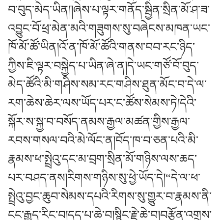
བ་བུད་མེད་ཡིན།།ཞེས་པ་ལྟར་གནོད་སྦྱིན་སྲིན་མོ་ཤ་ཟ་
འབྱུང་བོ་ཕྲ་མེན་མའི་གཟུགས་སུ་བཞེངས་མཁན་ཡང་
ཁོ་མོ་ཚོ་ཡིན།འོ་ན་ཁོ་མོ་ཚོའི་གནས་བབ་རང་ཉིད་
ཀྱིས་ཇི་ལྟར་བསྐྱེད་པ་ཡིན་ཞེ་ན།དེ་ཡང་གཙོ་བོ་བུད་
མེད་ཚོའི་མི་གཤིས་སམ་རང་གཤིས་ཐུན་མོང་བ་དེ་ལ་
རག་ཆེས་ཆེར་ལས་ཡོད་པར་ང་ཚོས་སེམས་ཏེ།དེའི་
སྐོར་ས་སྐྱ་བ་བསོད་ནམས་རྒྱལ་མཚན་གྱིས་རྒྱལ་
རབས་གསལ་བའི་མེ་ལོང་ན།བོད་ཁ་བ་ཅན་པའི་མི་
རྣམས་ཕ་སྤྲེའུ་དང་མ་བྲག་སྲིན་མོ་གཉིས་ལས་ཆད་
པར་བཤད་ནས།རིགས་གཉིས་སུ་ཕྱེ་ཡོད་དེ།“དེ་ལ་ཕ་
སྤྲེའུ་བྱང་ཆུབ་སེམས་དཔའི་རིགས་སུ་གྱུར་བ་རྣམས་ནི་
ངང་རྒྱུད་རིང་བ།དད་པ་ཆེ་བ།སྙིང་རྗེ་ཆེ་བ།བརྩོན་འགྲུས་