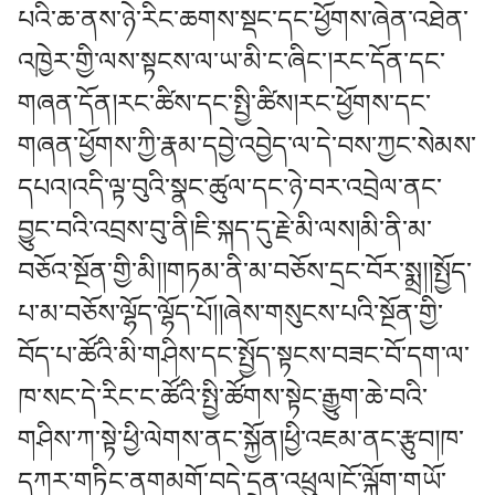
པའི་ཆ་ནས་ཉེ་རིང་ཆགས་སྡང་དང་ཕྱོགས་ཞེན་འཐེན་
འཁྱེར་གྱི་ལས་སྟངས་ལ་ཡ་མི་ང་ཞིང་།རང་དོན་དང་
གཞན་དོན།རང་ཚིས་དང་སྤྱི་ཚིས།རང་ཕྱོགས་དང་
གཞན་ཕྱོགས་ཀྱི་རྣམ་དབྱེ་འབྱེད་ལ་དེ་བས་ཀྱང་སེམས་
དཔའ།འདི་ལྟ་བུའི་སྣང་ཚུལ་དང་ཉེ་བར་འབྲེལ་ནང་
བྱུང་བའི་འབྲས་བུ་ནི།ཇི་སྐད་དུ་རྗེ་མི་ལས།མི་ནི་མ་
བཅོའ་སྔོན་གྱི་མི།།གཏམ་ནི་མ་བཅོས་དྲང་བོར་སྨྲ།།སྤྱོད་
པ་མ་བཅོས་ལྷོད་ལྷོད་པོ།།ཞེས་གསུངས་པའི་སྔོན་གྱི་
བོད་པ་ཚོའི་མི་གཤིས་དང་སྤྱོད་སྟངས་བཟང་བོ་དག་ལ་
ཁ་སང་དེ་རིང་ང་ཚོའི་སྤྱི་ཚོགས་སྟེང་རྒྱུག་ཆེ་བའི་
གཤིས་ཀ་སྟེ་ཕྱི་ལེགས་ནང་སྐྱོན།ཕྱི་འཇམ་ནང་རྩུབ།ཁ་
དཀར་གཏིང་ནགམགོ་བདེ་དྲན་འཕྲུལ།ངོ་ལྐོག་གཡོ་