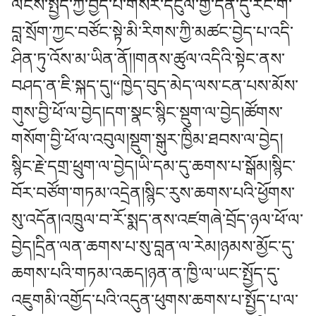
ལོངས་སྤྱོད་ཀྱི་བྱེད་པོ་གསེར་དངུལ་གྱི་དོན་དུ་རང་གི་
བླ་སྲོག་ཀྱང་བཙོང་སྟེ་མི་རིགས་ཀྱི་མཚང་བྱེད་པ་འདི་
ཤིན་ཏུ་འོས་མ་ཡིན་ནོ།།གནས་ཚུལ་འདིའི་སྟེང་ནས་
བཤད་ན་ཇི་སྐད་དུ།“ཁྱེད་བུད་མེད་ལས་ངན་པས་མོས་
གུས་བྱི་ཕོ་ལ་བྱེད།དག་སྣང་སྙིང་སྡུག་ལ་བྱེད།ཚོགས་
གསོག་བྱི་ཕོ་ལ་འབུལ།སྡུག་སྒུར་ཁྱིམ་ཐབས་ལ་བྱེད།
སྙིང་རྗེ་དགྲ་ཕྲུག་ལ་བྱེད།ཡི་དམ་དུ་ཆགས་པ་སྒོམ།སྙིང་
བོར་བཙོག་གཏམ་འདྲེན།སྙིང་རུས་ཆགས་པའི་ཕྱོགས་
སུ་འདོན།འཁྲུལ་བ་རོ་སྨད་ནས་འཛགཞེ་བྲོད་ཉལ་ཕོ་ལ་
བྱེད།དྲིན་ལན་ཆགས་པ་སུ་བླན་ལ་རེམ།ཉམས་མྱོང་དུ་
ཆགས་པའི་གཏམ་འཆད།ཉན་ན་ཁྱི་ལ་ཡང་སྤྱོད་དུ་
འཇུགམི་འགྱོད་པའི་འདུན་ཕུགས་ཆགས་པ་སྤྱོད་པ་ལ་