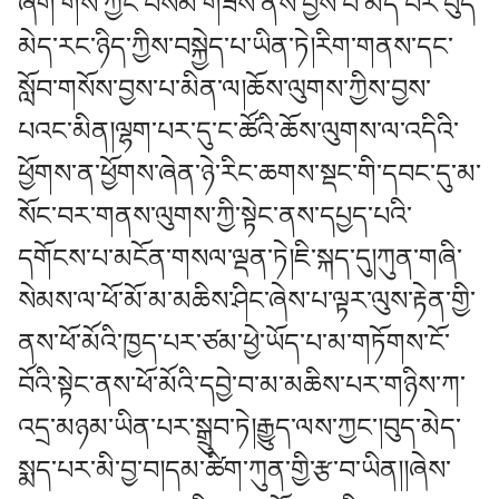
ཞིག་གིས་ཀྱང་བསམ་གཟས་ནས་བྱས་པ་མེད་པར་བུད་
མེད་རང་ཉིད་ཀྱིས་བསྐྱེད་པ་ཡིན་ཏེ།རིག་གནས་དང་
སློབ་གསོས་བྱས་པ་མིན་ལ།ཆོས་ལུགས་ཀྱིས་བྱས་
པའང་མིན།ལྷག་པར་དུ་ང་ཚོའི་ཆོས་ལུགས་ལ་འདིའི་
ཕྱོགས་ན་ཕྱོགས་ཞེན་ཉེ་རིང་ཆགས་སྡང་གི་དབང་དུ་མ་
སོང་བར་གནས་ལུགས་ཀྱི་སྟེང་ནས་དཔྱད་པའི་
དགོངས་པ་མངོན་གསལ་ལྡན་ཏེ།ཇི་སྐད་དུ།ཀུན་གཞི་
སེམས་ལ་ཕོ་མོ་མ་མཆིས་ཤིང་ཞེས་པ་ལྟར་ལུས་རྟེན་གྱི་
ནས་ཕོ་མོའི་ཁྱད་པར་ཙམ་ཕྱེ་ཡོད་པ་མ་གཏོགས་ངོ་
བོའི་སྟེང་ནས་ཕོ་མོའི་དབྱེ་བ་མ་མཆིས་པར་གཉིས་ཀ་
འདྲ་མཉམ་ཡིན་པར་སྒྲུབ་ཏེ།རྒྱུད་ལས་ཀྱང་།བུད་མེད་
སྨད་པར་མི་བྱ་བ།དམ་ཚིག་ཀུན་གྱི་རྩ་བ་ཡིན།།ཞེས་