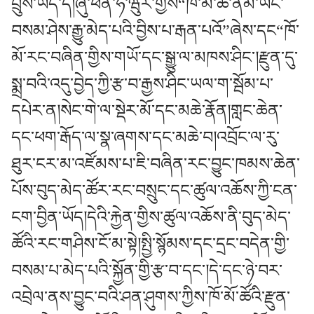
བྲུས་ཡོད་དེ།ཞུ་ཕེན་ཧ་ཝུར་གྱིས“ཁོ་མོ་ཚོ་ནམ་ཡང་
བསམ་ཤེས་རྒྱུ་མེད་པའི་བྱིས་པ་རྒན་པའོ”ཞེས་དང“ཁོ་
མོ་རང་བཞིན་གྱིས་གཡོ་དང་སྒྱུ་ལ་མཁས་ཤིང་།རྫུན་དུ་
སྨྲ་བའི་འདུ་བྱེད་ཀྱི་རྩ་བ་རྒྱས་ཤིང་ཡལ་ག་སྦོམ་པ་
དཔེར་ན།སེང་གེ་ལ་སྡེར་མོ་དང་མཆེ་རྣོན།གླང་ཆེན་
དང་ཕག་རྒོད་ལ་སྣ་ཞགས་དང་མཆེ་བ།འབྲོང་ལ་རུ་
ཐུར་ངར་མ་འཛོམས་པ་ཇི་བཞིན་རང་བྱུང་ཁམས་ཆེན་
པོས་བུད་མེད་ཚོར་རང་བསྲུང་དང་ཚུལ་འཆོས་ཀྱི་ངན་
ངག་བྱིན་ཡོད།དེའི་རྐྱེན་གྱིས་ཚུལ་འཆོས་ནི་བུད་མེད་
ཚོའི་རང་གཤིས་ངོ་མ་སྟེ།སྤྱི་སྙོམས་དང་དྲང་བདེན་གྱི་
བསམ་པ་མེད་པའི་སྐྱོན་གྱི་རྩ་བ་དང་།དེ་དང་ཉེ་བར་
འབྲེལ་ནས་བྱུང་བའི་ཤན་ཤུགས་ཀྱིས་ཁོ་མོ་ཚོའི་རྫུན་