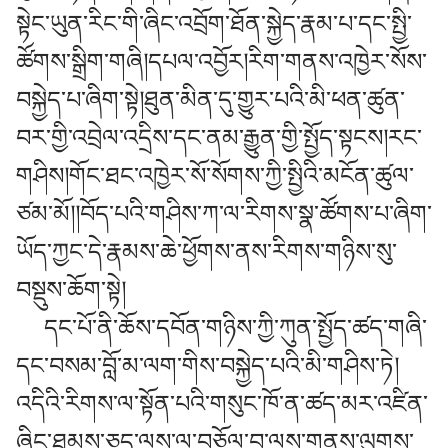
སྟེང་ཡུན་རིང་གི་ཞིང་འབྲོག་ཐོན་སྐྱེད་རྣམ་པ་དང་སྤྱི་
ཚོགས་སྒྲིག་གཞི།དཔལ་འབྱོར།རིག་གནས་འཁྱེར་སོས་
བསྐྱེད་པ་ཞིག་སྟེ།ཐུན་མིན་དུ་གྱུར་པའི་མི་ཕན་ཚུན་
བར་གྱི་འབྲེལ་འདྲིས་དང་ནམ་རྒྱུན་གྱི་སྤྱོད་སྟངས།རང་
གཤིས།གོང་ཐང་འཁྱེར་སོ་སོགས་ཀྱི་སྤྱིའི་མངོན་ཚུལ་
ཙམ་མོ།།བོད་པའི་གཤིས་ཀ་ལ་རིགས་སྣ་ཚོགས་པ་ཞིག་
ཡོད་ཀྱང་དེ་རྣམས་ཆེ་ཕྱོགས་ནས་རིགས་གཉིས་སུ་
བསྡུས་ཆོག་སྟེ།
དང་པོ་ནི་ཆོས་དབོན་གཉིས་ཀྱི་ཀུན་སྤྱོད་ཚད་གཞི་
དང་བསམ་བློ་མ་ལག་གིས་བསྐྱེད་པའི་མི་གཤིས་ཏེ།
འདིའི་རིགས་ལ་སྟོན་པའི་གསུང་ཁོ་ན་ཚད་མར་འཛིན་
ཞིང་ཐམས་ཅད་ལས་ལ་བཅོལ་བ་ལས་གནས་ལུགས་