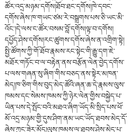
ཚོར་འདྲ་མཉམ་དགོས།ཐོབ་ཐང་དགོས།ཁེ་དབང་
དགོས་ཞེས་ཁ་གཡང་ཙམ་རེ་བསྒྲགས་པས་ཅི་ཡང་མི་
འོང་།དེ་ལས་ང་ཚོར་བསམ་བློ་དགོས།ལྟ་བ་དགོས།
དཔྱོད་ཤེས་དགོས།རང་ཚུགས་དགོས་ཞེས་ན་འགྲིག་སྟེ།
སྤྱི་ཚོགས་ཀྱི་གོ་ཐོབ་རྣམས་རང་སྟེང་གི་རྒྱུ་དག་ཇེ་
མཐོར་གཏོང་བ་ལ་བརྟེན་ནས་བརྩོན་ལེན་བྱེད་དགོས་
པ་ལས་གཞན་སུ་ཞིག་གིས་བཅད་ནས་སྟེར་མཁན་
མེད།ཁ་ཅིག་གིས་བུད་མེད་ཚོའི་ཞན་ཆ་དེ་རྣམས་ལུས་
ཁམས་དང་སེམས་ཁམས་ཀྱི་ཉེར་ལེན་གྱིས་བསྐྱེད་པ་
ཡིན་པས་དེ་སྤོང་བའི་མཐའ་ཞིག་ཡོད་མི་སྲིད་པས་ཕོ་
མོ་འདྲ་མཉམ་གྱི་དུས་ཤིག་ནམ་ཡང་ཡོད་ཐབས་མེད་དོ་
ཞེས་ཀྱང་ཟེར་མོད།ལུས་ཁམས་ལ་ཐབས་ཤེས་མེད་པ་