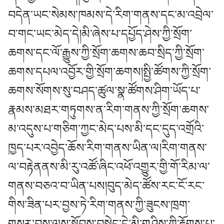
བདེན་ཡང་སེམས་ཁམས་དེ་རིག་གནས་དང་མ་འབྲེལ་
བ་གང་ཡང་མེད་དེ།མི་ཞེས་པ་དཔྱོད་ཤེས་ཀྱི་སྲོག་
ཆགས་དང་ལོ་རྒྱུས་ཀྱི་སྲོག་ཆགས་ཆབ་སྲིད་ཀྱི་སྲོག་
ཆགས་དཔལ་འབྱོར་གྱི་སྲོག་ཆགས།སྤྱི་ཚོགས་ཀྱི་སྲོག་
ཆགས་སོགས་སུ་བཤད་ཚུལ་སྣ་ཚོགས་ཤིག་ཡོད་པ་
རྣམས་མཐར་གཏུགས་ན་རིག་གནས་ཀྱི་སྲོག་ཆགས་
མ་འདུས་པ་གཅིག་ཀྱང་མེད་པས་མི་དང་དུད་འགྲོའི་
ཁྱད་པར་འབྱེད་ཆོས་རིག་གནས་ཡིན་ལ།རིག་གནས་
ལ་བརྟེནནས་མི་རུ་འཚོ་ཞིང་འཕོ་འགྱུར་གྱི་གོ་རིམ་ལ་
གནས་བཅའ་བ་ཡིན་པས།བུད་མེད་ཚོས་རང་ངོ་རང་
གིས་ཟིན་པར་བྱས་ཏེ་རིག་གནས་ཀྱི་ཟུངས་ཁྲག་