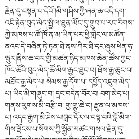
རྗེན་དུ་བསྟན་པ་དེའོ།།མི་གཤིས་ཀྱི་ཞན་ཆ་འདི་དག་
འཇི་རྟེན་བུད་མེད་སྤྱི་ལ་ཐུན་མོང་དུ་གྲུབ་པ་རང་རིགས་
ཀྱི་མཁས་པ་ཚོ་ཁོ་ན་མ་ཡིན་པར་ཕྱི་གླིང་ལ་མཚོན་
ནའང་དེ་བཞིན་ཏེ་ཏན་ཐེ་ནས་ཀིར་ཐི་དང་ཞུས་ཕེན་ཧ་
ཝུར།ནིས་ཆ་བར་གྱི་མཚན་ཉིད་མཁས་ཆེན་ཚོས་ཀྱང་
ཁོང་ཚོའི་བུད་མེད་ཚོ་མིག་རྒྱང་ཐུང་བ། ཐོས་རྒྱ་ཆུང་བ།
མཐོང་རྒྱ་མེད་པ། སེམས་རྒྱ་དོག་པ། དཔྱོད་འཇུག་མེད་
པ། ཡིད་མི་གཞུང་བ། དྲང་བདེན་བོར་བ། བག་མེད་པ།
གནས་ལུགས་མི་བརྩི་བ། གྱ་གྱུ་ཆེ་བ། རྫུན་ལ་མཁས་
པ། འདང་རྒྱག་མི་ཤེས་པ།བླང་དོར་ལ་བལྟ་བའི་བློ་མིག་
གིས་ལྡོངས་པ་སོགས་ཀྱི་སྐྱོན་མཚང་གསལ་རྗེན་དུ་