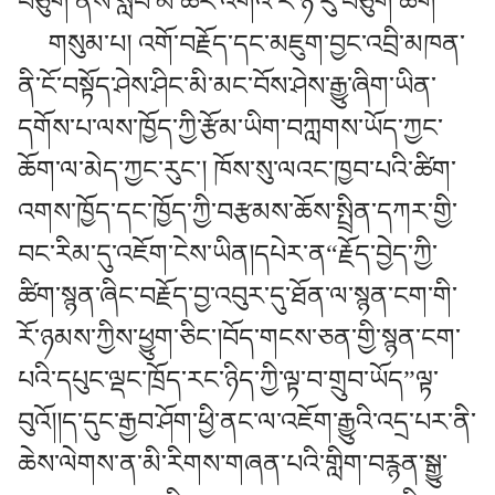
བཅུག་ནས་སློབ་མ་ཚོར་འགའ་རེ་ཉོ་རུ་བཅུག་ཆོག
གསུམ་པ། འགོ་བརྗོད་དང་མཇུག་བྱང་འབྲི་མཁན་
ནི་ངོ་བསྟོད་ཤེས་ཤིང་མི་མང་བོས་ཤེས་རྒྱུ་ཞིག་ཡིན་
དགོས་པ་ལས་ཁྱོད་ཀྱི་རྩོམ་ཡིག་བཀླགས་ཡོད་ཀྱང་
ཆོག་ལ་མེད་ཀྱང་རུང་། ཁོས་སུ་ལའང་ཁྱབ་པའི་ཚིག་
འགས་ཁྱོད་དང་ཁྱོད་ཀྱི་བརྩམས་ཆོས་སྤྲིན་དཀར་གྱི་
བང་རིམ་དུ་འཇོག་ངེས་ཡིན།དཔེར་ན“རྗོད་བྱེད་ཀྱི་
ཚིག་སྙན་ཞིང་བརྗོད་བྱ་འབུར་དུ་ཐོན་ལ་སྙན་ངག་གི་
རོ་ཉམས་ཀྱིས་ཕྱུག་ཅིང་།བོད་གངས་ཅན་གྱི་སྙན་ངག་
པའི་དཔུང་ལྡང་ཁྲོད་རང་ཉིད་ཀྱི་ལྟ་བ་གྲུབ་ཡོད”ལྟ་
བུའོ།།ད་དུང་རྒྱབ་ཤོག་ཕྱི་ནང་ལ་འཇོག་རྒྱུའི་འདྲ་པར་ནི་
ཆེས་ལེགས་ན་མི་རིགས་གཞན་པའི་གླིག་བརྙན་སྒྱུ་