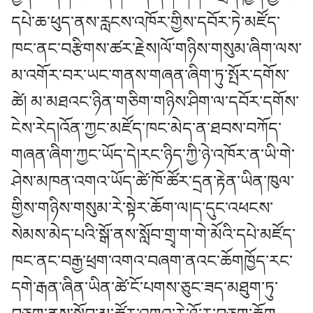
དཔེ་ཆ་ཕུད་ནས་རླངས་འཁོར་གྱིས་དབོར་ཏེ་མཛོད་
ཁང་ནང་བརྩིགས་ཚར་རྗེས།ལོ་གཉིས་གསུམ་ཞིག་ལས་
མ་འགོར་བར་ཡང་གནས་གཞན་ཞིག་ཏུ་སྤོར་དགོས་
ཚེ། མ་མཐའང་ཉིན་གཅིག་གཉིས་ཤིག་ལ་དབོར་དགོས་
ངེས་རེད།འོན་ཀྱང་མཛོད་ཁང་མེད་ན་ཐབས་བཀོད་
གཞན་ཞིག་ཀྱང་ཡོད་དེ།རང་ཉིད་ཀྱི་ཉེ་འཁོར་ན་ཡི་གེ་
ཤེས་མཁན་འགའ་ཡོད་ཚེ་ཁོ་ཚོར་དྲན་རྟེན་ཡིན་ཁུལ་
གྱིས་གཉིས་གསུམ་རེ་སྟེར་ཆོག་ལ།ད་དུང་འཕངས་
སེམས་མེད་པའི་སྒོ་ནས་སློབ་གྲྭ་ག་གེ་མོའི་དཔེ་མཛོད་
ཁང་ནང་བརྒྱ་ཕྲག་འགའ་བཞག་ནའང་ཆོགཁྱོད་རང་
དགེ་རྒན་ཞིན་ཡིན་ཚེ་ངོ་པགས་ཅུང་ཟད་མཐུག་ཏུ་