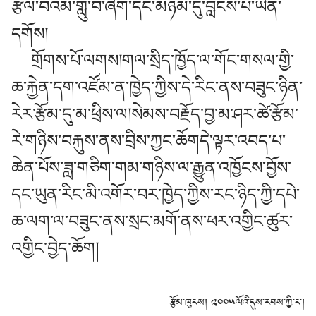
རྩལ་བའམ་གླུ་བ་ཞིག་དང་མཉམ་དུ་བླངས་པ་ཡིན་
དགོས།
གྲོགས་པོ་ལགས།གལ་སྲིད་ཁྱོད་ལ་གོང་གསལ་གྱི་
ཆ་རྐྱེན་དག་འཛོམ་ན་ཁྱེད་ཀྱིས་དེ་རིང་ནས་བཟུང་ཉིན་
རེར་རྩོམ་དུ་མ་ཕྲིས་ལ།སེམས་བརྗོད་བྱ་མ་ཤར་ཚེ་རྩོམ་
རེ་གཉིས་བརྐུས་ནས་བྲིས་ཀྱང་ཆོགདེ་ལྟར་འབད་པ་
ཆེན་པོས་ཟླ་གཅིག་གམ་གཉིས་ལ་རྒྱུན་འཁྱོངས་བྱོས་
དང་ཡུན་རིང་མི་འགོར་བར་ཁྱེད་ཀྱིས་རང་ཉིད་ཀྱི་དཔེ་
ཆ་ལག་ལ་བཟུང་ནས་སྲང་མགོ་ནས་ཕར་འགྱིང་ཚུར་
འགྱིང་བྱེད་ཆོག།
རྩོམ་ཁུངས། ༢༠༠༥ལོའི་དུས་རབས་ཀྱི་ང་།