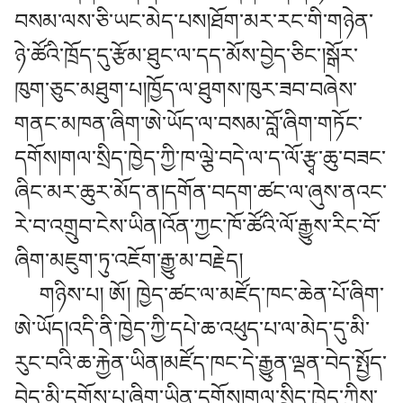
བསམ་ལས་ཅི་ཡང་མེད་པས།ཐོག་མར་རང་གི་གཉེན་
ཉེ་ཚོའི་ཁྲོད་དུ་རྩོམ་ཐུང་ལ་དད་མོས་བྱེད་ཅིང་།སྒོར་
ཁུག་ཅུང་མཐུག་པ།ཁྱོད་ལ་ཐུགས་ཁུར་ཟབ་བཞེས་
གནང་མཁན་ཞིག་ཨེ་ཡོད་ལ་བསམ་བློ་ཞིག་གཏོང་
དགོས།གལ་སྲིད་ཁྱེད་ཀྱི་ཁ་ལྕེ་བདེ་ལ་ད་ལོ་རྩྭ་ཆུ་བཟང་
ཞིང་མར་ཆུར་མོད་ན།དགོན་བདག་ཚང་ལ་ཞུས་ནའང་
རེ་བ་འགྲུབ་ངེས་ཡིན།འོན་ཀྱང་ཁོ་ཚོའི་ལོ་རྒྱུས་རིང་བོ་
ཞིག་མཇུག་ཏུ་འཇོག་རྒྱུ་མ་བརྗེད།
གཉིས་པ། ཨོ། ཁྱེད་ཚང་ལ་མཛོད་ཁང་ཆེན་པོ་ཞིག་
ཨེ་ཡོད།འདི་ནི་ཁྱེད་ཀྱི་དཔེ་ཆ་འཕུད་པ་ལ་མེད་དུ་མི་
རུང་བའི་ཆ་རྐྱེན་ཡིན།མཛོད་ཁང་དེ་རྒྱུན་ལྡན་བེད་སྤྱོད་
བྱེད་མི་དགོས་པ་ཞིག་ཡིན་དགོས།གལ་སྲིད་ཁྱེད་ཀྱིས་