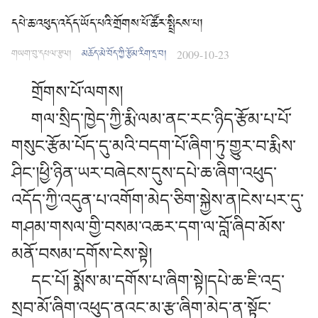
དཔེ་ཆ་འཕུད་འདོད་ཡོད་པའི་གྲོགས་པོ་ཚོར་སྤྲིངས་པ།
གཡག་བུ་དཔལ་རྩལ།
མཆོད་མེ་བོད་ཀྱི་རྩོམ་རིག་དྲ་བ།
2009-10-23
གྲོགས་པོ་ལགས།
གལ་སྲིད་ཁྱེད་ཀྱི་རྨི་ལམ་ནང་རང་ཉིད་རྩོམ་པ་པོ་
གསུང་རྩོམ་པོད་དུ་མའི་བདག་པོ་ཞིག་ཏུ་གྱུར་བ་རྨིས་
ཤིང་།ཕྱི་ཉིན་ཡར་བཞེངས་དུས་དཔེ་ཆ་ཞིག་འཕུད་
འདོད་ཀྱི་འདུན་པ་འགོག་མེད་ཅིག་སྐྱེས་ན།ངེས་པར་དུ་
གཤམ་གསལ་གྱི་བསམ་འཆར་དག་ལ་བློ་ཞིབ་མོས་
མནོ་བསམ་དགོས་ངེས་སྟེ།
དང་པོ། སྨོས་མ་དགོས་པ་ཞིག་སྟེ།དཔེ་ཆ་ཇི་འདྲ་
སྲབ་མོ་ཞིག་འཕུད་ནའང་མ་རྩ་ཞིག་མེད་ན་སྟོང་