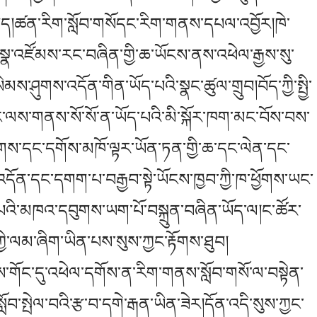
ཟད།ཚན་རིག་སློབ་གསོདང་རིག་གནས་དཔལ་འབྱོར།ཁེ་
སྣ་འཛོམས་རང་བཞིན་གྱི་ཆ་ཡོངས་ནས་འཕེལ་རྒྱས་སུ་
མས་ཤུགས་འདོན་གིན་ཡོད་པའི་སྣང་ཚུལ་གྲུབ།བོད་ཀྱི་སྤྱི་
ང་ལས་གནས་སོ་སོ་ན་ཡོད་པའི་མི་སྐོར་ཁག་མང་བོས་བས་
་ཕྱོགས་དང་དགོས་མཁོ་ལྟར་ཡོན་ཏན་གྱི་ཆ་དང་ལེན་དང་
ར་འདོན་དང་དགག་པ་བརྒྱབ་སྟེ་ཡོངས་ཁྱབ་ཀྱི་ཁ་ཕྱོགས་ཡང་
པའི་མཁའ་དབུགས་ཡག་པོ་བསྐྲུན་བཞིན་ཡོད་ལ།ང་ཚོར་
ཀྱི་ལམ་ཞིག་ཡིན་པས་སུས་ཀྱང་རྟོགས་ཐུབ།
་གོང་དུ་འཕེལ་དགོས་ན་རིག་གནས་སློབ་གསོ་ལ་བསྟེན་
ློབ་སྤེལ་བའི་རྩ་བ་དགེ་རྒན་ཡིན་ཟེར།དོན་འདི་སུས་ཀྱང་