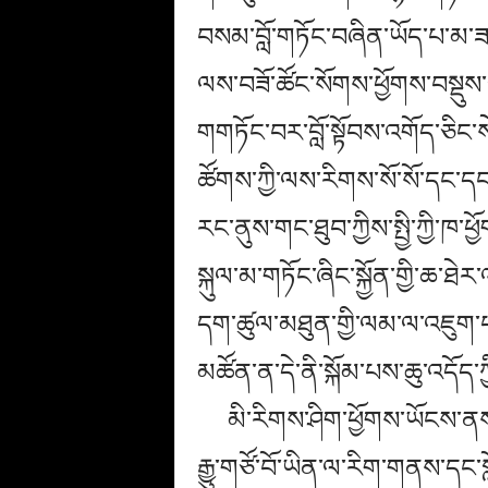
བསམ་བློ་གཏོང་བཞིན་ཡོད་པ་མ་
ལས་བཟོ་ཚོང་སོགས་ཕྱོགས་བསྡུས་
གགཏོང་བར་བློ་སྟོབས་འགོད་ཅིང་སེ
ཚོགས་ཀྱི་ལས་རིགས་སོ་སོ་དང་ད
རང་ནུས་གང་ཐུབ་ཀྱིས་སྤྱི་ཀྱི་ཁ
སྐུལ་མ་གཏོང་ཞིང་སྐྱོན་གྱི་ཆ་ཐེ
དག་ཚུལ་མཐུན་གྱི་ལམ་ལ་འཇུག་
མཚོན་ན་དེ་ནི་སྐོམ་པས་ཆུ་འདོད་
མི་རིགས་ཤིག་ཕྱོགས་ཡོངས་ནས
རྒྱུ་གཙོ་བོ་ཡིན་ལ་རིག་གནས་དང་ས