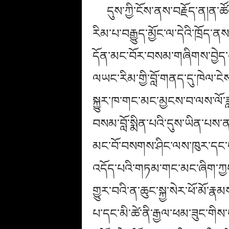
དུས་ཀྱི་ངོས་ནས་བརྗོད་ན།ན་ཚ
རིམ་པ་བརྒྱུད་མྱོང་ལ་དེའི་ཁྲ
དོན་མང་བོར་བསམ་གཞིགས་བྱེད་
ལཡང་རིམ་གྱི་བློ་གནད་དུ་ཁེལ་ངེས
སྐྱུར་ཁ་གང་མང་མྱངས་བ་ལས་ལོ་ཟླ
བསམ་བློ་སྨིན་པའི་དུས་ཡིན་པས་
མང་བོ་བསགས་ཤིང་ལས་ཁུར་དང་ད
འདོད་པའི་གཏམ་གང་མང་ཞིག་ཀྱང་ས
གྱུར་བའི་ན་ཆུང་སྐྱ་སེར་ཕོ་མོ་རྣ
པ་དང་མི་ཚེ་ནི་རྒྱལ་ཕམ་ཟུང་གིས་