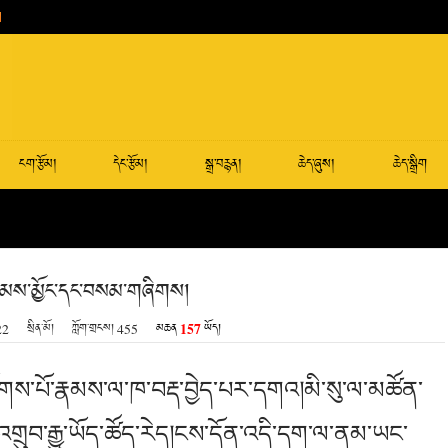
ངག་རྩོམ།
དེང་རྩོམ།
སྒྲ་བརྙན།
ཆེད་ཞུས།
ཆེད་སྒྲིག
མས་མྱོང་དང་བསམ་གཞིགས།
157
22
སྲིན་མོ།
ཀློག་གྲངས།
455
མཆན
ཡོད།
ྲོགས་པོ་རྣམས་ལ་ཁ་བརྡ་བྱེད་པར་དགའ།མི་སུ་ལ་མཚོན་
ྲུབ་རྒྱུ་ཡོད་ཚོད་རེད།ངས་དོན་འདི་དག་ལ་ནམ་ཡང་