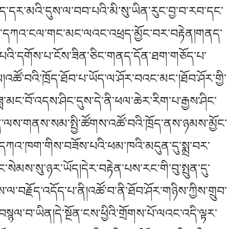
ོད་དར་མའི་དུས་ལ་བབ་པའི་མི་སུ་ཡིན་རུང་བྱ་བ་རབ་དང་
ོད་ནས་དཀའ་ངལ་གང་མང་ལའང་འཕྲད་མྱོང་བར་བརྟེན།གནད་
པའི་དགོས་པ་ངོས་ཟིན་ཅིང་གནད་དོན་ཐག་གཅོད་པ་
།འཚོ་བའི་ཁྲོད་ཐོབ་པ་ཡོད་ལ་ཤོར་བའང་མང་།ཐོབ་ཤོར་གྱི་
་མང་བོ་འདས་ཤིང་དུས་དེ་ནི་ཕལ་ཆེར་རིག་པ་རྒྱས་ཤིང་
ན་ལས་གནས་སམ་སྤྱི་ཚོགས་འཚོ་བའི་ཁྲོད་ནས་ཉམས་མྱོང་
ཀའ་ཁག་གིས་བཟོས་པའི་ཕམ་ཁའི་མདུན་དུ་སྨྲ་བར་
ེམས་སུ་ཉར་ཡོད།དེར་བརྟེན་པས་རང་གི་བུ་སྤུན་དུ་
མས་ལ་བརྗོད་འདོད་པ་ནི།འཚོ་བ་ནི་ཐོབ་ཤོར་གཉིས་ཀྱིས་གྲུབ་
བསྙལ་བ་ཡིན།དེ་སྔོན་ངས་ཕྱིའི་གྲོགས་པོ་ལའང་འདི་ལྟར་