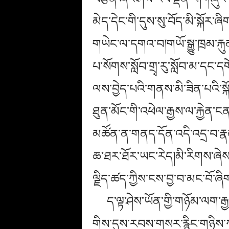
མེད་དེང་གི་དུས་སུ་བོད་མི་སྐོར་ཞིག
གཡེང་ལ་དགའ་བ།གཡོ་སྒྱུ་ཁྲམ་རྐུན
པ་སོགས་སློབ་གྲྭ་རུ་སློབ་མ་དང་
ལས་བྱེད་པའི་གནས་མི་ཟིན་པའི་ས
ཐུན་མོང་གི་འཕེལ་རྒྱས་ལ་རྐྱེན
མཚོན་ན་གནད་དོན་འདི་འདྲ་བ་རྣམ
ཆ་ཐར་ཐོར་ཡང་རེད།མི་རིགས་ཞེས་པ
ལྗིད་ཚད་ཀྱིས་ངས་བྱ་བ་མང་བོ་ཞིག
ད་ལྟ་ཤེས་ཡོན་གྱི་གཉོམ་ལག་ར
གིས་དུས་རབས་གསར་རྙིང་གཉིས