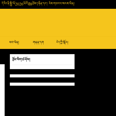
དེ་རིང་ནི་སྤྱི་ལོ2026ལོའི་ཟླ8ཚེས7ཉིན་དང་། རེས་གཟའ་པ་སངས་ཡིན།
ཕབ་ལེན།
གཞན་དག
ངེད་ཀྱི་སྐོར།
རྩོམ་ཡིག་ཚ་ཤོས།