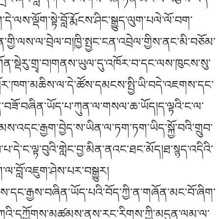
་དེ་ལས་ལྡོག་སྟེ་བློ་རྨོངས་ཤིང་སྒྱུད་ལུག་པལེ་ལོ་བག་
་གྱི་ལས་ལ་བྲེལ་བ།ཁྱི་སྤྱང་ངན་འབྲེལ་གྱིས་ནང་མི་བཅོམ་
དགོན་སྡེརུ་གྲྭ་བ།གནས་ཡུལ་དུ་འཁོར་བ་དང་ལས་ཁུངས་སུ་
ྐོར་ཁག་མཆིས་ལ་དེ་ཚོས་དམངས་སྤྱི་ཡི་བདེ་འཇགས་དང་
་ངན་བཟོ་བཞིན་ཡོད་པ་ཀུན་ལ་གསལ་ཆ་ཡོད།ད་ལྟའི་ང་ལ་
ས་འདང་རྒྱག་བྱེད་ས་ཡིན་ལ་ཏག་ཏག་ཡིད་སྐྱོ་བའི་གྲུབ་
་དེ་ང་ལྟ་བུའི་གླེང་བྱ་མིན་ནའང་ཐང་མོད།ཐ་སྙད་འདིའི་
་ལ་བློ་འཇུག་ཤེས་པར་བསྒྱུར།
ྒྱས་དང་རྒྱས་བཞིན་ཡོད་པའི་བོད་ཀྱི་ན་གཞོན་མང་བོ་ཞིག་
་ཀའི་དཀྱོགས་མཚམས་ནས་རང་རིགས་ཀྱི་མདུན་ལམ་ལ་