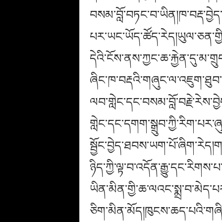
བསམ་བློ་བཏང་བ་ཡིན།ཁ་བརྡ་བྱེ
པར་ཡང་ཡོད་ཚོད་རེད།ཡུལ་ཅན་གྱི
དེའི་ངོས་ནས་ཀྱང་ཆ་རྐྱེན་དུ་
ཞིང་ཁ་བརྡའི་གཞུང་ལ་འཇུག་ཐུབ
ལབ་གླེང་དང་བསམ་བློ་བརྗེ་རེས་བྱ
གླེང་དང་དགག་སྒྲུབ་ཀྱི་རིག་པར་
སྦྱོང་བྱེད་ཐབས་ཡག་པོ་ཞིག་རེད།
ཉིད་ཀྱི་ལྟ་བ་འདོན་རྒྱུ་དང་རིགས་
ཡིན་མིན་གྱི་ཆ་ལའང་སྨྲ་བ་མེད་པ
ཅིག་མིན་མོད།ཁུངས་ཆད་པའི་གཞི་