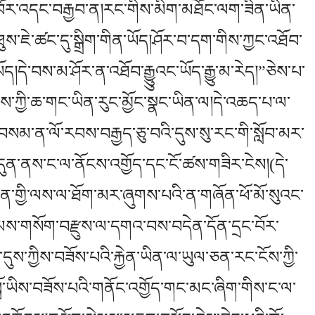
ལ་བོར་འདང་བརྒྱབ་ན།རང་གིས་མིག་མཐོང་ལག་ཟིན་ཡིན་
་ཇེ་ཚང་དུ་སྒྲིག་གིན་ཡོད།ཤོར་བ་དག་གིས་ཀྱང་འཐོབ་
ོད།དེ་བས་མ་ཤོར་ན་འཐོབ་རྒྱུུའང་ཡོད་རྒྱུ་མ་རེད།”ཅེས་པ་
ས་ཀྱི་ཆ་གང་ཡིན་རུང་མྱོང་སྣང་ཡིན་ལ།དེ་འཆད་པ་ལ་
་བསམ་ན་ལོ་རབས་བརྒྱད་ཅུ་བའི་དུས་སུ་རང་གི་སློབ་མར་
མདུན་ནས་ང་ལ་ནོངས་འགྱོད་དང་ངོ་ཚས་གཟིར་ངེས།(དེ་
ན་གྱི་ལས་ལ་ཐོག་མར་ཞུགས་པའི་ན་གཞོན་ཕོ་མོ་སུའང་
རྣམས་གསོག་བརྫུས་ལ་དགའ་བས་བདེན་དོན་དྲང་བོར་
ུལ་དུས་ཀྱིས་བཟོས་པའི་རྐྱེན་ཡིན་ལ་ཡུལ་ཅན་རང་ངོས་ཀྱི་
ློ་ཡིས་བཟོས་པའི་གནོང་འགྱོད་གང་མང་ཞིག་གིས་ང་ལ་