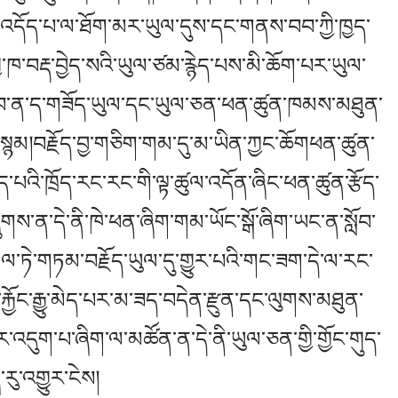
ད་འདོད་པ་ལ་ཐོག་མར་ཡུལ་དུས་དང་གནས་བབ་ཀྱི་ཁྱད་
་ཁ་བརྡ་བྱེད་སའི་ཡུལ་ཙམ་རྙེད་པས་མི་ཆོག་པར་ཡུལ་
མ་གྲུབ་ན་ད་གཟོད་ཡུལ་དང་ཡུལ་ཅན་ཕན་ཚུན་ཁམས་མཐུན་
་སྙམ།བརྗོད་བྱ་གཅིག་གམ་དུ་མ་ཡིན་ཀྱང་ཆོགཕན་ཚུན་
ེད་པའི་ཁྲོད་རང་རང་གི་ལྟ་ཚུལ་འདོན་ཞིང་ཕན་ཚུན་རྩོད་
ཞུགས་ན་དེ་ནི་ཁེ་ཕན་ཞིག་གམ་ཡོང་སྒོ་ཞིག་ཡང་ན་སློབ་
གལ་ཏེ་གཏམ་བརྗོད་ཡུལ་དུ་གྱུར་པའི་གང་ཟག་དེ་ལ་རང་
པ་རྐྱོང་རྒྱུ་མེད་པར་མ་ཟད་བདེན་རྫུན་དང་ལུགས་མཐུན་
ར་འདུག་པ་ཞིག་ལ་མཚོན་ན་དེ་ནི་ཡུལ་ཅན་གྱི་གྱོང་གུད་
རུ་འགྱུར་ངེས།