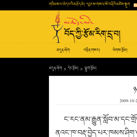
གཟིམས་པ་མེད་པའི་མཆོད་མེ། དབྱངས་གསལ་སོ་བཞིའི་མཛེས་སྡུག
མདུན་ཤོག
འཕྲིན་གསར།
ལེགས་རྩོམ།
མདུན་ཤོག
>
དེང་རྩོམ།
>
ལྷུག་རྩོམ།
ཉ
2009-10-
ང་རང་ནམ་རྒྱུན་སློབ་མ་དང་ག
ནའང་ཁ་བརྡ་བྱེད་པར་ཁམས་ཤིག་འག