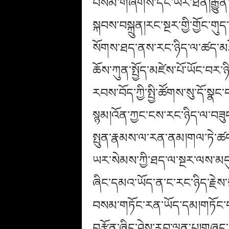
བསམ་གཞིགས་དང་ཡར་ཐོན།རྒྱུན་འཁ
སྐབས་བསྐྲུན།རང་སྔར་གྱི་གྱོང་
སོགས་ཐད་ནས་རང་ཉིད་ལ་ཚད་མཐོན
ཆོས་ཀུན་སྤྱོད་མཛེས་པོ་ཡོང་བར་
རབས་བོད་ཀྱི་སྤྱི་ཚོགས་སུ་དོ་ས
སྙམ།འོན་ཀྱང་ངས་རང་ཉིད་ལ་བཟུང་
སྤུན་རྣམས་ལ་རན་ནམ།གལ་ཏེ་ཚད་གཞ
ཡར་སེམས་ཀྱི་ཐད་ལ་སྔར་ལས་མདུན་
ཞིང་དམའ་ཡོད་ན་ང་རང་ཉིད་རྗེས་
བསམ་གཏོང་རན་ཡོད་དམ།གཏོང་དགོས་
བརྩོན་ཞིང་ཤེས་རབ་ལྡན་པ།གཞུང་