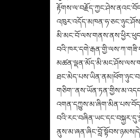
རྟོགས་ལ་བརྗོད་ཀྱང་ཤེས་ནའང་བོ
འཁུར་འདོད་མཁན་ཧ་ཅང་ཉུང་ཤོས་རེ
མི་མང་བོ་ལས་གནས་ནས་ཕྱིར་ཕུད
བའི་ཁར་དགེ་རྒན་གྱི་ལས་ཀ་གཟི་
མཚན་ལྡན་མོད་མི་མང་ཤོས་ལས་གན
ཐང་མེད་པས་ཡིན་ནམ།ཕོག་ཉུང་བ
གཅིག་་ནས་ཡོན་ཏན་གྱིས་མ་འདང་
འགན་དཀྱུས་མ་ཞིག་མིན་པས་བོད་པ
བའི་རང་བཞིན་ཡང་དང་བསྐྱར་དུ་གླ
ནུས་མ་ཞན་ཞིང་བློ་སྟོབས་ཉམས།དེ་མ