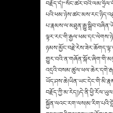
བརྗོད་དེ།“སོང་ཚར་བའི་ལམ་ཧྲི
པའི་ཕམ་ཉེས་ཚང་མས་རང་ཉིད་འཐུས
པ་རྣམས་ལ་མཐུན་རྒྱུ་སྒྲིབ་བཞིན་ཡ
ལྟར་རང་གི་རྒྱལ་ཕམ་དང་ལེགས་ཉེ
ཉམས་མྱོང་བརྗེ་རེས་ཟེར་ཆོགད་ལྟ
གྱུར་བའི་ན་གཞོན་སྐོར་ཞིག་གི་
འདྲའི་བསམ་ཚུལ་ཕལ་ཆེར་དགེ་རྒ
ཡོད་ཤས་ཆེ།ཡིན་ཡང་དེང་གི་མི་
བརྗོད་ཀྱི་མ་རེད།)དེ་ནི་ཕྱི་རོལ་ཡ
སྐྱོན་ལའང་རག་ལས།མ་རིག་པའི་བ