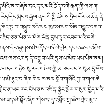
ད་མིའི་ན་གཞོན་དང་དར་མའི་ཁྲོད་དགེ་རྒན་གྱི་ལས་ཀ་
ད།དེང་སྐབས་རྒྱལ་ནང་གི་སྤྱི་ཚོགས་ཧྲིལ་བོར་མཚོན་ནི་
་ཅིང་བྱ་བ་བསྒྲུབ་སའི་ལས་ཁུངས་ལག་སོན་འབྱུང་དཀའ་
བརྗིད་ཅན་ཡིན་ལ་ཕོག་ཡོན་དུས་ལྟར་འབབ་པའི་དགེ་
ས་དེར་ཞུགས་མི་འདོད་པ་ཅིའི་ཕྱིར།དབང་ཆ་དང་ཐོབ་
འམ་ལས་འགན་དེ་བསྒྲུབ་པའི་ནུས་པ་མེད་པས་ཡིན་ནམ།
བ་དང་གཉིས་སུ་རང་གཤིས་ཀྱི་མ་འདང་བ།གསུམ་དུ་འོས་
་མི་ཉུང་བ་ཞིག་གིས་ཁ་ནས་སློབ་གསོའི་བྱ་བ་གལ་ཆེ་
ེང་ན་ཡང་རང་ངོས་ནས་འཛིན་སྐྱོང་སྤེལ་གསུམ་བྱེད་པའི་
་ཟད་མི་སྐོར་ཞིག་གིས་ད་དུང་སློབ་གྲྭ་ཆེ་འབྲིང་ཆུང་