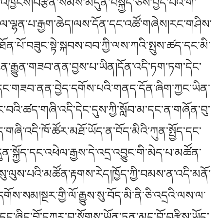
ྱོངས།བརྩོན་སེམས་མདུན་བསྐྱོད་ཅེས་བྱེད་པའི་གོ་
གུད་ལ་ལྷན་པ་རྒྱག་ཆེད།ལས་དོན་དང་འཚོ་གཞེས།རང་གཤིས་
་པོ་བཟུང་སྟེ་སྐབས་བབ་ཀྱི་ལས་ཀའི་སྤུས་ཚད་དང་མི་
ཉིན་རྒྱུན་གཟབ་ནན་བྱས་པ་ཡིན།དོན་འདི་ཏག་ཏག་དེང་
ྣང་དང་གཟབ་ནན་བྱེད་དགོས་པའི་གནད་དོན་ཞིག་ཀྱང་ཡིན་
བའི་ཚད་གཞི་འདི་དེང་དུས་ཀྱི་སློབ་མ་དང་ན་གཞོན་བུ་
ི་འདི་ཁོ་ཚོར་མཐོ་ཡོད་ན་བོད་མིའི་ཀུན་སྤྱོད་དང་
སྐྱོད་དང་འཕེལ་རྒྱས་དེ་འདྲ་འབྱུང་གི་མེད་པ་མཚོན་
སུ་ལུས་པའི་མཚོན་རྟགས་རེད།ཁྱོད་ཀྱི་བམས་ན་འདི་མནོ་
སམ།སྔར་གྱི་ལོ་རྒྱུས་སུ་བོད་མི་ནི་ཅི་འདྲའི་ལས་ལ་
དྲང་ཞིང་བློ་དཀར་བ་སོགས་ཡོན་ཏན་མང་བོ་བརྩིས་ཡོད་