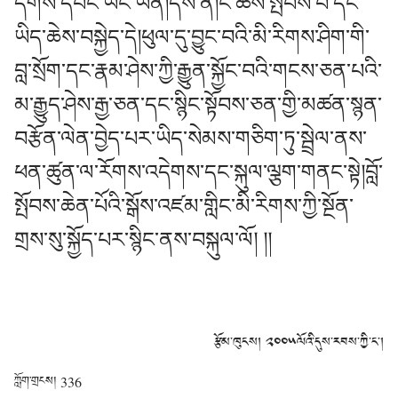
དགོས་དབང་ཡང་ཡིན།དེས་ན།ང་ཚོས་སྤོབས་པ་དང་
ཡིད་ཆེས་བསྐྱེད་དེ།ཕུལ་དུ་བྱུང་བའི་མི་རིགས་ཤིག་གི་
བླ་སྲོག་དང་རྣམ་ཤེས་ཀྱི་རྒྱུན་སྐྱོང་བའི་གངས་ཅན་པའི་
མ་རྒྱུད་ཤེས་རྒྱ་ཅན་དང་སྙིང་སྟོབས་ཅན་གྱི་མཚན་སྙན་
བརྩོན་ལེན་བྱེད་པར་ཡིད་སེམས་གཅིག་ཏུ་སྦྲེལ་ནས་
ཕན་ཚུན་ལ་རོགས་འདེགས་དང་སྐུལ་ལྕག་གནང་སྟེ།བློ་
སྤོབས་ཆེན་པོའི་སྒོས་འཛམ་གླིང་མི་རིགས་ཀྱི་སྔོན་
གྲས་སུ་སྐྱོད་པར་སྙིང་ནས་བསྐུལ་ལོ། །།
རྩོམ་ཁུངས། ༢༠༠༥ལོའི་དུས་རབས་ཀྱི་ང་།
ཀློག་གྲངས།
336