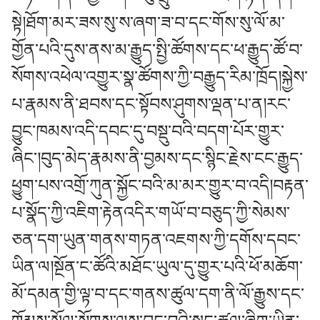
སྟེ།ཐོག་མར་ཟས་སུ་ས་ཞག་ཟ་བ་དང་གོས་སུ་ལོ་མ་
གྱོན་པའི་དུས་ནས་མ་རྒྱུད་སྤྱི་ཚོགས་དང་ཕ་རྒྱུད་ཚོ་བ་
སོགས་འཕེལ་འགྱུར་སྣ་ཚོགས་ཀྱི་བརྒྱུད་རིམ་ཁྲོད།སྐྱེས་
པ་རྣམས་ནི་ཐབས་དང་སྟོབས་ཤུགས་ལྡན་པ་ན།རང་
བྱུང་ཁམས་འདི་དབང་དུ་བསྡུ་བའི་བདག་པོར་གྱུར་
ཞིང་།བུད་མེད་རྣམས་ནི་བྱམས་དང་སྙིང་རྗེས་ངང་རྒྱུད་
ཕྱུག་པས་འགྲོ་ཀུན་སྐྱོང་བའི་མ་མར་གྱུར་བ་འདི།བརྟན་
པ་སྣོད་ཀྱི་འཇིག་རྟེནའདིར་གཡོ་བ་བཅུད་ཀྱི་སེམས་
ཅན་དག་ཡུན་གནས་གཏན་འཇགས་ཀྱི་དགོས་དབང་
ཡིན་ལ།སྔོན་ང་ཚོའི་མཐོང་ཡུལ་དུ་གྱུར་པའི་ཕོ་མཆོག་
མོ་དམན་གྱི་ལྟ་བ་དང་གནས་ཚུལ་དག་ནི་ལོ་རྒྱུས་དང་