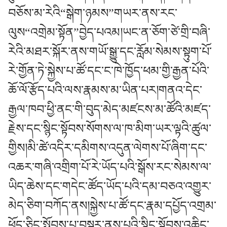
བཅོས་མ་རེའི“སྒེག་ཉམས”གཡར་ནས་རང་
ལུས“འགྲེམ་སྟོན”བྱེད་པའམ།ཡང་ན་ཅོག་ཙེ་གྲི་བཞི་
རེའི་མཐར་སྐོར་ནས་གཡོ་སྒྱུ་དང་རློམ་སེམས་སྟུག་པོ་
རེ་གྱོན་ཏེ་སྐྱེས་པ་ཚོ་དང་ང་ཁེ་ཁྱོད་ཕམ་གྱི་རྒྱན་པོའི་
ཆོ་ལོ་རྩོད་པའི་ལས་རྣམས་མ་ཡིན་པར།གནའ་དེང་
རྒྱལ་ཁབ་ཕྱི་ནང་གི་བུད་མེད་མཛངས་མ་ཚོའི་མཛད་
རྗེས་དང་སྙིང་སྟོབས་སོགས་ལ་ཁ་མིག་ཡར་ལྟའི་ཚུལ་
གྱིས།མི་ཚེ་འདིར་དམིགས་འདུན་ལེགས་པོ་ཞིག་དང་
འཆར་གཞི་འགྲིག་པོ་རེ་ཡོད་པའི་སྒོས་རང་སེམས་ལ་
ཡིད་ཆེས་དང་གདེང་ཚོད་ཡོད་པའི་དམ་བཅའ་འགྱུར་
མེད་ཅིག་བཀོད་ནས།སྐྱེས་པ་ཚོ་དང་རྣམ་དཔྱོད་འགྲམ་
ཕོད་ཅིང་སྤོབས་པ་བསྡུར་ནུས་པའི་སྙིང་སྟོབས་འཆིང་