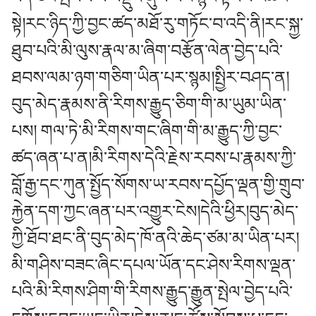
སྟེ།རང་ཉིད་ཀྱི་བྱང་ཚད་མཐོ་རུ་གཏོང་བ་འདི་ནི།རང་སྐྱ་
ཐུབ་པའི་མི་ལུས་རྣལ་མ་ཞིག་བརྩོན་ལེན་བྱེད་པའི་
ཐབས་ལམ་ཉག་གཅིག་ཡིན་པར་སྙམ།སྤྱིར་བཤད་ན།
བུད་མེད་རྣམས་ནི་རིགས་རྒྱུད་ཅིག་གི་མ་ཡུམ་ཡིན་
པས། གལ་ཏེ་མི་རིགས་གང་ཞིག་གི་མ་རྒྱུད་ཀྱི་བྱང་
ཚད་ཞན་པ་ན།མི་རིགས་དེའི་རྗེས་རབས་པ་རྣམས་ཀྱི་
བློ་རྒྱ་དང་ཀུན་སྤྱོད་སོགས་ཡ་རབས་དཔྱོད་ལྡན་གྱི་གྲུབ་
རྐྱེན་དག་ཀྱང་ཞན་པར་འགྱུར་ངེས།དེའི་ཕྱིར།བུད་མེད་
ཀྱི་ཐོབ་ཐང་ནི་བུད་མེད་ཁོ་ནའི་ཆེད་ཙམ་མ་ཡིན་པར།
མི
་གཤི
ས་བཟང་ཞིང་དཔལ་ཡོན་དང་ཤེས་རིགས་ལྡན་
པའི་མི་རིགས་ཤིག་གི་རིགས་རྒྱུད་རྒྱུན་སྤེལ་བྱེད་པའི་