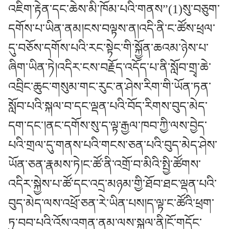
འཇིག་རྟེན་དང་ཆེས་མི་ཁོམ་པའི་གནས”(1)སུ་བཅུག་
དགོས་པ་ཡིན་ནམ།ངས་བལྟས་ན།འདི་ནི་ང་ཚོས་ཕྲལ་
དུ་བཅོས་དགོས་པའི་རང་སྟེང་གི་སྐྱོན་ཆའམ་ཉེས་པ་
ཞིག་ཡིན་ཏེ།འདིར་ངས་བརྗོད་འདོད་པ་ནི་སློབ་གྲྭ་ཆེ་
འབྲིང་ཆུང་གསུམ་གང་རུང་ན་ཤེས་རིག་གི་ཡོན་ཏན་
སློབ་པའི་སྐལ་བ་དང་ལྡན་པའི་བོད་རིགས་བུད་མེད་
དག་དང་།ནང་དགོས་སུ་ད་ལྟ་རྒྱལ་ཁབ་ཀྱི་ལས་བྱེད་
པའི་གྲལ་དུ་གནས་པའི་གངས་ཅན་པའི་བུད་མེད་ཤེས་
ཡོན་ཅན་རྣམས་ཏེ།ང་ཚོ་ནི་འགྲོ་བ་མིའི་སྤྱི་ཚོགས་
འདིར་སྐྱེས་པ་ཚོ་དང་འདྲ་མཉམ་གྱི་ཐོབ་ཐང་ལྡན་པའི་
བུད་མེད་ལས་འཕྲོ་ཅན་རེ་ཡིན་པས།ད་ལྟ་ང་ཚོའི་ཕྲག་
ཏུ་བབ་པའི་འོས་འགན་ནམ་ལས་སྐལ་ནི།ངོ་གདོང་