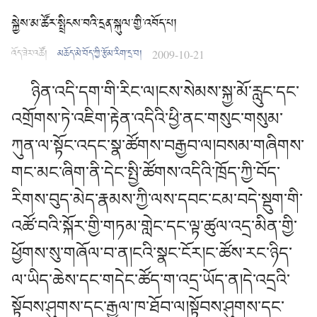
སྐྱེས་མ་ཚོར་སྤྲིངས་བའི་དྲན་སྐུལ་གྱི་འབོད་པ།
འོད་ཟེར་འཚོ།
མཆོད་མེ་བོད་ཀྱི་རྩོམ་རིག་དྲ་བ།
2009-10-21
ཉི
ན
་འདི་དག
་གི་རིང་ལ།ངས་སེམས་སྐྱ་མོ་རླུང་དང་
འགྲོགས་ཏེ་འཇིག་རྟེན་འདིའི་ཕྱི་ནང་གསུང་གསུམ་
ཀུན་ལ་སྟོང་འདང་སྣ་ཚོགས་བརྒྱབ་ལ།བསམ་གཞིགས་
གང་མང་ཞིག་ནི་དེང་སྤྱི་ཚོགས་འདིའི་ཁྲོད་ཀྱི་བོད་
རིགས་བུད་མེད་རྣམས་ཀྱི་ལས་དབང་ངམ་བདེ་སྡུག་གི་
འཚོ་བའི་སྐོར་གྱི་གཏམ་གླེང་དང་ལྟ་ཚུལ་འདྲ་མིན་གྱི་
ཕྱོགས་སུ་གཞོལ་བ་ན།ངའི་སྣང་ངོར།ང་ཚོས་རང་ཉིད་
ལ་ཡིད་ཆེས་དང་གདེང་ཚོད་ག་འདྲ་ཡོད་ན།དེ་འདྲའི་
སྟོབས་ཤུགས་དང་རྒྱལ་ཁ་ཐོབ་ལ།སྟོབས་ཤུགས་དང་