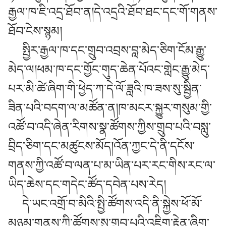
རྒྱལ་ཁ་ཇི་འདྲ་ཐོབ་ན།དེ་འདྲའི་ཐོབ་ཐང་དང་གོ་གནས་
ཐོབ་ངེས་སྙམ།
སྤྱིར་རྒྱལ་ཁ་དང་གྲུབ་འབྲས་བླ་མེད་ཅིག་ངོམ་རྒྱུ་
མེད་ལ།ཕམ་ཁ་དང་གྱོང་གུད་ཆེན་པོའང་གླེང་རྒྱུ་མེད་
པར་མི་ཚེ་ཞིག་གི་ཕྱེད་ཀ་དེ་ལོ་ཟླའི་ཁ་ཟས་སུ་སྦྱིན་
ཟིན་པའི་བདག་ལ་མཚོན་ན།ཁ་མངར་སྐྱུར་གསུམ་གྱི་
འཚོ་བ་འདི་ཞེན་རིགས་སྣ་ཚོགས་ཀྱིས་གྲུབ་པའི་བསླུ་
བྲིད་ཅིག་དང་མཚུངས་མོད།འོན་ཀྱང་དེ་ནི་དངོས་
གནས་ཀྱི་འཚོ་བ་ལན་པ་མ་ཡིན་པར་རང་གིས་རང་ལ་
ཡིད་ཆེས་དང་གདེང་ཚོད་དབེན་པས་རེད།
དེ་ཡང་འགྲོ་བ་མིའི་སྤྱི་ཚོགས་འདི་ནི་སྐྱེས་ཕོ་མོ་
མཉམ་གནས་ཀྱི་ཚོགས་སུ་གྲུབ་པའི་འཇིག་རྟེན་ཞིག་