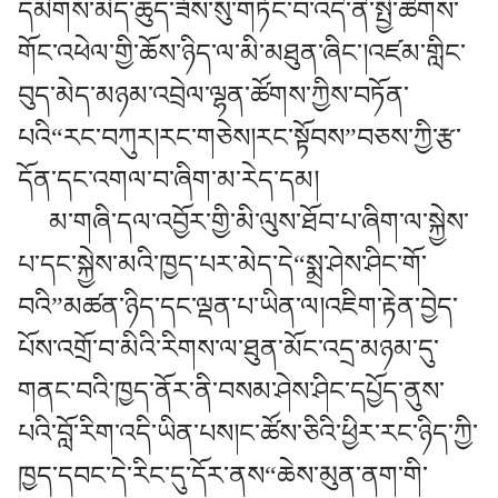
དམིགས་མེད་ཆུད་ཟོས་སུ་གཏོང་བ་འདི་ནི་སྤྱི་ཚོགས་
གོང་འཕེལ་གྱི་ཆོས་ཉིད་ལ་མི་མཐུན་ཞིང་།འཛམ་གླིང་
བུད་མེད་མཉམ་འབྲེལ་ལྷན་ཚོགས་ཀྱིས་བཏོན་
པའི“རང་བཀུར།རང་གཅེས།རང་སྟོབས”བཅས་ཀྱི་རྩ་
དོན་དང་འགལ་བ་ཞིག་མ་རེད་དམ།
མ་གཞི་དལ་འབྱོར་གྱི་མི་ལུས་ཐོབ་པ་ཞིག་ལ་སྐྱེས་
པ་དང་སྐྱེས་མའི་ཁྱད་པར་མེད་དེ“སྨྲ་ཤེས་ཤིང་གོ་
བའི”མཚན་ཉིད་དང་ལྡན་པ་ཡིན་ལ།འཇིག་རྟེན་བྱེད་
པོས་འགྲོ་བ་མིའི་རིགས་ལ་ཐུན་མོང་འདྲ་མཉམ་དུ་
གནང་བའི་ཁྱད་ནོར་ནི་བསམ་ཤེས་ཤིང་དཔྱོད་ནུས་
པའི་བློ་རིག་འདི་ཡིན་པས།ང་ཚོས་ཅིའི་ཕྱིར་རང་ཉིད་ཀྱི་
ཁྱད་དབང་དེ་རིང་དུ་དོར་ནས“ཆེས་མུན་ནག་གི་