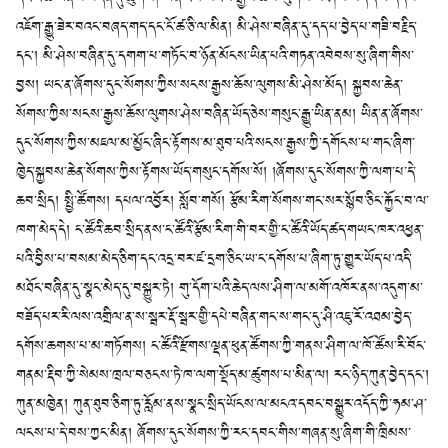
འཇོག་རྒྱུ་ཟེར་བའང་བཞད་གད་དང་ངོ་ཚ་ཅི་ལ་མིན། མི་ཤེས་བཞིན་དུ་དད་པ་བྱེད་པ་གཟི་བརྗིད་
དང༌། མི་ཤེས་བཞིན་དུ་དགག་པ་གཏོང་བ་ཉོན་མོངས་ཡིན་པའི་གཏན་འབེབས་སུ་ཞིག་གིས་
བྱས། ཡང་ན་ཞོགས་དུང་སོགས་ཀྱིས་སངས་རྒྱས་ཆོས་ལུགས་མི་ཤེས་མོད། སྐྱབས་ཆེན་
སོགས་ཀྱིས་སངས་རྒྱས་ཆོས་ལུགས་ཤེས་བཞིན་ཡོད་ཅེས་གསུང་རྒྱུ་ཡིན་ནམ། ཡིན་ན་ཞོགས་
དུང་སོགས་ཀྱིས་མཇལ་མ་མྱོང་ཞིང་རྟོགས་མ་ཐུབ་པའི་སངས་རྒྱས་ཀྱི་དགོངས་པ་གང་ཞིག་
ཁྱེད་སྐྱབས་ཆེན་སོགས་ཀྱིས་རྟོགས་ཡོད་གསུང་དགོས་སོ། །ཞོགས་དུང་སོགས་ཀྱི་ལག་པ་དེ་
ཆབ་སྲིད། སྤྱི་ཚོགས། དཔལ་འབྱོར། སློབ་གསོ། རྩོམ་རིག་སོགས་གང་སར་སྙོབ་ཅིང་རྐྱོང་བ་ལ་
ཁག་མེད་དེ། ང་ཚོའི་ཆབ་སྲིད་ནས་ང་ཚོའི་རྩོམ་རིག་གི་བར་གྱི་ང་ཚོའི་ཡོད་ཚད་གཡང་ཁར་འཕྱན་
པའི་བྱིས་པ་བསམ་མེད་ཅིག་དང་འདྲ་བར་ཛ་དྲག་ཅིང་ཡ་ང་དགོས་པ་ཞིག་ཏུ་གྱུར་ཡོད་པ་འདི་
མཐོང་བཞིན་དུ་སྣང་མེད་དུ་བསྐྱུར་ཏེ། གུ་དོག་པའི་ཆེད་ལས་ཤིག་ལ་མགོ་འཁོར་ནས་འདུག་མ་
བཟོད་པར་རི་ལས་འགྲིལ་ན་ས་སྦར་རྡོ་སྦར་གྱི་དཔེ་བཞིན་གང་ས་གང་དུ་ཤི་འཇུ་རོ་འཐམ་བྱེད་
དགོས་ཆགས་པ་མ་གཏོགས། ང་ཚོའི་རྫོགས་ལྡན་ཕུན་ཚོགས་ཀྱི་གནས་ཤིག་ལ་ཁོ་ཚོས་རི་བོང་
གནམ་རྡིབ་ཀྱི་སེམས་ཁྲལ་བཅངས་ཏེ་ཁ་ལག་སྡོད་མ་ཚུགས་པ་མིན་ལ། རང་ཉིད་ཀུན་བྱེད་དང༌།
ཀུན་མཁྱེན། ཀུན་ཐུབ་ཅིག་ཏུ་རློམ་ནས་སྣང་སྲིད་ཡོངས་ལ་མངའ་དབང་བསྒྱུར་འདོད་ཀྱི་ཧམ་ཤ་
ལངས་པ་དེ་བས་ཀྱང་མིན། ཞོགས་དུང་སོགས་ཀྱི་རང་དབང་གིས་གཞན་སུ་ཞིག་གི་ཁྲིམས་