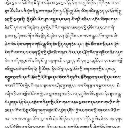
འདྲེན་བྱས་པ་དེ་ཚོ་ཚིག་ཇི་ལྟ་བ་བཞིན་མ་དྲན་ཀྱང་དོན་དེ་ག་རང་དུ་ཡོད་ཅིང༌། དེ་ཚོ་ཧམ་པ་དང་
ཐུབ་ཚོད་ཡིན་པའི་ཚུལ་ནི་སྐབས་གཞན་ཞིག་ཏུ་ངོ་སྤྲོད་ཞུ་ཆོག །ཚིག་འཛིན་རྒྱུ་ཅན་དང་དོན་གོ་རྒྱུ་
ཅན་གྱི་སྐད་ཆ་ནི། ཁྱོད་ཚོས་རིག་རྩལ་བསྐྱར་དར་དང༌། མི་གཞི་བཅིངས་འགྲོལ་སོགས་གཏམ་
ཆེན་པོ་དག་ཁ་ལ་ལེན་ཞིང༌། ནུབ་གླིང་གི་རིག་གནས་འཆད་ཁུལ་བྱེད་མོད་གནད་འགག་གི་
སྐབས་སུ་དེ་ལའང་གོ་བ་ལོན་གྱིན་མེད་ཅེས་དང༌། ཁྱོད་ཚོས་ངས་སངས་རྒྱས་ཆོས་ལུགས་མི་
ཤེས་མོད་དེ་ལ་དགག་པ་གཏོང་རྒྱུ་ཡིན་ཟེར་གྱིན་འདུག་ཅེས་དང༌། ཁྱོད་ཚོས་ཆབ་སྲིད་ནས་རྩོམ་
རིག་གི་བར་གང་སར་ལག་སྙོབ་བྱེད་ཅིང་མི་གཞན་པའི་རང་དབང་རྡོག་རོལ་ཏུ་གཏོང་བཞིན་འདུག་
ཅེས་པ་འདི་གསུམ་ཁོ་ན་ཡིན་མོད། བརྟགས་ཤིང་དཔྱད་ན་འདི་དག་ཀྱང་ཆུ་ཆོད་པ་དང་མཐའ་འགྲོ་
བའི་སྐད་ཆ་ཡེ་ནས་མིན་ཏེ། སྤྱི་ཚོགས་ཧྲིལ་པོ་ལྷ་དང་ལྷ་ཆོས་ཀྱི་བག་ཆགས་ཀྱིས་དབང་དུ་
བསྒྱུར་ནས་མི་དང་མི་ཆོས་ཀྱི་ངོ་བོ་རྩད་ནས་བོར་བའི་ད་ལྟའི་ང་ཚོའི་གནས་སྟངས་ནི་དུས་རབས་
བར་མའི་ཡོ་རོབ་གླིང་གི་གནས་སྟངས་དང་ཤིན་ཏུ་མཚུངས་པས་རིག་རྩལ་བསྐྱར་དར་དང༌། མི་
གཞི་བཅིངས་འགྲོལ་སོགས་གླེང་བ་སྐབས་སུ་བབ་ཅིང་གནད་དུ་ཁེལ་ཡོད་སྟབས་དེར་ཟུར་ཟ་རྒྱུ་
མེད།གནད་དོན་དེ་དང་འབྲེལ་བའི་ནུབ་གླིང་རིག་གནས་འཆད་སྐབས་གནད་འགག་གང་ཞིག་གི་
ཐད་ནས་གོ་བ་ཇི་ལྟར་ལོག་འདུག་མཛུབ་མོ་འཛུག་དགོས་ཀྱི་རང་གར་ཁ་སློ་བཏང་བས་ཅི་ཞིག་
ཕན། ངས་སངས་རྒྱས་ཆོས་ལུགས་མི་ཤེས་མོད་དེ་ལ་དགག་པ་གཏོང་རྒྱུ་ཡིན་ཟེར་བ་བཞད་གད་
དང་ངོ་ཚ་ཡིན་པ་བདེན་དུ་ཆུགས། འོ་ན་ངས་སངས་རྒྱས་ཆོས་ལུགས་མི་ཤེས་མོད་དེ་ལ་དད་པ་