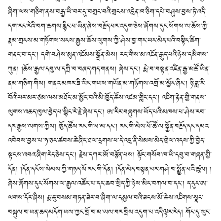
ཞིག་ལས་གཅིག་ནས་བརྒྱ་ཡི་བར་དུ་བགྲང་བའི་གྲངས་འདྲེན་ཁ་ཅིག་དཔེ་བཤུས་བྱས་ཏེ་འདི་
དག་རང་རེའི་བག་ཆགས་རྙིང་པ་ཡིན་ཞེས་བརྗོད་པར་འདུག་ཅེས་ཞོགས་དུང་སོགས་ལ་ཆོས་ཀྱི་
རྣམ་གྲངས་མ་གཏོགས་སངས་རྒྱས་ཆོས་ལུགས་ཀྱི་ཤེས་བྱ་གང་ཡང་མེད་པའི་བསྟིང་ཚིག་
གནང་བ་དང༌། དགེ་བཤེས་མུན་འཇོམས་སྒྲོན་མེས། རང་གིས་མ་འཇོན་རྒུད་པའི་ཉེས་དམིགས་
ཀུན། །ཆོས་རྒྱལ་དབུ་ལ་དཀྲི་བ་བཞད་གད་གནས། ཞེས་དང༌། རྨེ་བ་བསྟན་འཛིན་རྒྱ་མཚོ་ཡིན་
ནམ་གཅིག་གིས། གནའ་མཁར་ཟི་ལིང་གཡས་གཡོན་མ་གཏོགས་འགྲོ་མ་མྱོང་ཞིང༌། ཉི་ཟླ་རི་
བོའི་ཡར་མར་ཙམ་ལས་མཐོང་མ་མྱོང་བའི་མི་ཁྱོད་ཚོས་འཛམ་གླིང་དང༌། འཇིག་རྟེན་གྱི་གནས་
ལུགས་འཆད་ཁུལ་བྱེད་པ་སྙིང་རེ་རྗེ་ཞེས་དང༌། ཨ་རིར་བཞུགས་ཡོད་པའི་མཁས་པ་ཤེས་རབ་
དར་རྒྱས་ལགས་ཀྱིས། ཁྱོད་ཚོས་རང་གི་ཕ་མ་དང༌། རང་གི་མེས་པོ་ཚོ་ལ་སྐྱོན་བརྗོད་དང་དམའ་
འབེབས་བྱས་པ་ཧ་ཅང་ཚབས་ཆེ་ཞིང་ཐལ་དྲགས་པ་དེ་འདྲ་ནི་སེམས་མེད་ཁྲེལ་འདས་ཀྱི་བྱེད་
སྟངས་འབའ་ཞིག་རེད་ཅེས་དང༌། རྗེས་དཀར་ཨོ་བརྩོན་པས། སྟོང་གསོབ་ཁ་ཡི་དབུ་བ་གཞན་གྱི་
དོན། །དོན་དངོས་སེམས་ཀྱི་གཏད་སོ་རང་གི་དོན། །དོན་མེད་བསྟན་པར་གཤེ་བ་སྨྱོན་པའི་ཚུལ། །
ཞེས་ཞོགས་དུང་སོགས་ལ་རྒྱལ་འཚོང་པ་དང་ཆབ་སྲིད་ཀྱི་ཉེས་མིང་བཀལ་བ་དང༌། ད་དུང་ཨ་
ལགས་དོར་ཞིས། རྨ་ཆུ་བསམ་གཏན་ཟེར་བ་ཞིག་ལ་དམྱལ་བའི་ཟངས་མོ་ཆེས་འཇིགས་སྣང་
བསྐུལ་བ་ཡན་ཆད་མདོག་ཡལ་ཀྱང་བྲོ་བ་མ་ཡལ་བར་བྲིས་འདུག་པ་འདི་ལྟར་རེད། གོང་དུ་ལུང་