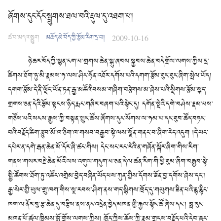
ཞོགས་དུང་དོང་སྤྲུགས་ཐལ་བའི་རྡུལ་དུ་འཐག་པ།
ཚ་བ་མདའ་སྨྱུག
མཆོད་མེ་བོད་ཀྱི་རྩོམ་རིག་དྲ་བ།
2009-10-16
ཉེ་ཆར་བོད་ཀྱི་སྙན་ངག་པ་གྲགས་ཆེན་སྐུ་ཞབས་སྐྱབས་ཆེན་བདེ་གྲོལ་ལགས་ཀྱིས་དྲ་
ཚིགས་ཐོག་ཏུ་མི་རྣམས་ཧ་ལས་ཤིང་ཧོན་འཐོར་དགོས་པའི་དགག་རྩོམ་ཐུང་ཐུང་ཞིག་སྤེལ་ཡོད།
དགག་རྩོམ་དེ་ནི་ལྡོང་ཡོན་ཏན་རྒྱ་མཚོའི་བསམ་གཞིག་བརྩེགས་མ་ཞེས་པའི་སྡིགས་རྩོམ་སྐད་
གྲགས་ཅན་དེའི་རྩོམ་སྟངས་ཉིད་རྨང་གཞིར་བཞག་པའི་སྟེང་དུ། དགོན་སྡེའི་དགེ་བཤེས་རྣམ་པས་
གཙོས་པའི་སངས་རྒྱས་ཀྱི་བསྟན་སྲུང་ཚོས་ཞོགས་དུང་སོགས་ལ་ཧམ་པ་དང་ཐུབ་ཚོད་བཏང་
བའི་བརྗོད་ཚིག་རྩུབ་མོ་ཁ་ཅིག་ཁ་གསབ་བརྒྱབ་སྟེ་ལས་སྣོན་གནང་བ་ཞིག་རེད་འདུག །དེ་ཡང་
དཔེར་ན་དགེ་རྒན་ཆེན་མོ་དོར་ཞི་ཚང་གིས། དེང་སང་རང་རེའི་ན་གཞོན་སྐོར་ཞིག་གིས་རིག་
གནས་གསར་བརྗེ་ཆེན་མོའི་ལས་འགུལ་གདུག་པ་ཅན་དེ་ལ་ཚན་རིག་གི་ཕྱི་ཐུམ་ཞིག་བརྒྱབ་སྟེ་
སྤྱི་ཚོགས་ཐོག་ཏུ་འཚོང་འགྲེམ་བྱེད་བཞིན་ཡོད་པས་ཀུན་གྱིས་དོགས་ཟོན་བྱ་དགོས་ཞེས་དང༌།
རྒྱ་སེར་གྱི་ཡུལ་གྲུ་ཁག་གིས་སྔ་རབས་ཤིག་ནས་གད་སྙིགས་ཁྲོད་དུ་གཡུགས་ཟིན་པའི་རྙ་རྙིང་
ཁག་ལ་ནོར་བུ་རྩ་ཆེན་དུ་བརྩིས་ནས་ནང་འདྲེན་བྱེད་མཁན་གྱི་རྐྱལ་སྟོང་ཚོ་ཞེས་དང༌། བླ་རུང་
མཁན་པོ་ཚུལ་ཁྲིམས་བློ་གྲོས་ལགས་ཀྱིས། ཁྱོད་ཀྱིས་ཆོས་ཀྱི་རྣམ་གྲངས་བརྗོད་པའི་དེབ་ཆུང་