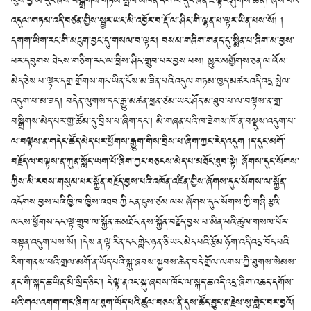
ལུས་བྱ་མི་རུང་ཞེས་བསྒྲགས་གཏམ་སྤེལ་མཁན་དག་ལ་དུང་ཞེན་ཇི་ལྟར་ཤུགས་ཆེ་ན། ཞེས་པའི་
འདུལ་གཏམ་འདི་བཙན་གྱིས་སྦྱར་ཡང་མི་འབྱོར་བ་རྡོ་ལ་ཤིང་གི་ལྷན་པ་ལྟར་ཡིན་པས་སོ། །
དགག་ཡིག་རང་གི་མཇུག་བྱང་དུ་གསལ་བ་ལྟར། བསམ་གཞིག་གནད་དུ་སྨིན་པ་ཞིག་མ་བྱས་
པར་དབུགས་ཐེངས་གཅིག་རང་ལ་བྲིས་ཤིང་གྲུབ་པར་བྱས་པས། མྱུར་མགྱོགས་ཅན་ལ་འོ་མ་
མེད་ཅེས་པ་ལྟར་དགྲ་གྲོགས་གང་ཡིན་ངོས་མ་ཟིན་པའི་འདུལ་གཏམ་ཁྱད་མཚར་འདི་འདྲ་སྤེལ་
འདུག་པ་མ་ཟད། བདེན་ལུགས་དང་རྒྱུ་མཚན་ཕྲན་ཙམ་ཡང་ཤོད་མ་ཐུབ་པ་ལ་བལྟས་ན་གྲ་
བསྒྲིགས་མེད་པར་གྱ་ཚོམ་དུ་བྲིས་པ་ཞིག་དང༌། མི་གཞན་པའི་ཁ་ཟེགས་ཁོ་ན་བསྡུས་འདུག་པ་
ལ་བལྟས་ན་གདེང་ཚོད་མེད་པར་ཕྱོགས་རྒྱུག་གིས་བྲིས་པ་ཞིག་ཀྱང་རེད་འདུག །ད་དུང་མགོ་
བརྗོད་ལ་བལྟས་ན་ཀུན་སློང་ཡག་པོ་ཞིག་ཀྱང་བཅངས་མེད་པ་མཐོང་ཐུབ་སྟེ། ཞོགས་དུང་སོགས་
ཀྱིས་མི་རབས་གསུམ་པར་སྐྱོན་བརྗོད་བྱས་པའི་འཁོན་འཛིན་གྱིས་ཞོགས་དུང་སོགས་ལ་སྐྱོན་
འདོགས་བྱས་པའི་ཁྱི་ཁ་ཁྱིས་འཐབ་ཀྱི་ངན་ཇུས་ཙམ་ལས་ཞོགས་དུང་སོགས་ཀྱི་གཞི་རྩའི་
ལངས་ཕྱོགས་དང་ལྟ་གྲུབ་ལ་སྐྱོན་ཆ་མཐོང་ནས་སྐྱོན་བརྗོད་བྱས་པ་མིན་པའི་ཚུལ་གསལ་པོར་
བསྟན་འདུག་པས་སོ། །དེས་ན་ལྟ་རིན་དང་གླེང་ཉན་ཅི་ཡང་མེད་པའི་རྩོམ་ཉོག་འདི་འདྲ་བོད་པའི་
རིག་གནས་པའི་གྲལ་མགོ་ན་ཡོད་པའི་སྐུ་ཞབས་སྐྱབས་ཆེན་བདེ་གྲོལ་ལགས་ཀྱི་ཐུགས་སེམས་
ནང་གི་སྐད་ཆ་ཡིན་མི་སྲིད་ཅིང༌། དེ་ལྟ་ནའང་སྐུ་ཞབས་ཁོང་ལ་སྐད་ཆ་འདི་འདྲ་ཞིག་འཆད་དགོས་
པའི་གལ་འགག་གང་ཞིག་ལ་ཐུག་ཡོད་པའི་ཚུལ་བཅས་ནི་དུས་ཚོད་བྱུང་ན་རྗེས་སུ་གླེང་བར་བྱའོ།