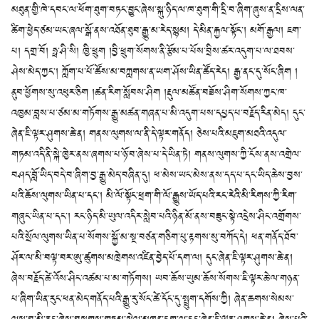
མཐུན་གྱི་ཁེ་དབང་ལ་ཕོག་ཐུག་བཏང་བྱུང་ཞེས་སྐུ་ཉིད་ལ་ཁ་ཐུག་གི་དྲི་བ་ཞིག་ཞུས་ན་དྲིས་ལན་
ཚིག་ཕྱེད་ཙམ་ཡང་ཞལ་སྒོ་ནས་འཐོན་ཐུབ་རྒྱུ་མ་རེད་སྙམ། དེ་མིན་རྐྱལ་སྟོང༌། མགོ་རྒྱལ། ཇག་
པ། དགྲ་བོ། ཧྥ་ཤི་སི། ཁྱི་ཕྲུག །བྱི་ཕྲུག་སོགས་ནི་རྩོམ་པ་པོས་བྲིས་ཚར་འདུག་པ་ལ་ཐབས་
ཤེས་མེད་ཀྱང༌། ཀློག་པ་པོ་ཚོས་མ་བཀླགས་ན་ཡག་ཤོས་ཡིན་ཚོད་རེད། རྒྱ་ནང་དུ་སོང་ཞིག །
ནུབ་ཕྱོགས་སུ་འཕུར་ཅིག །ཚན་རིག་སློབས་ཤིག །རྡུལ་མཚོན་བཟོས་ཤིག་སོགས་ཀྱང་ཁ་
འཁྱམ་བླས་པ་ཙམ་མ་གཏོགས་རྒྱུ་མཚན་གཞན་པ་མི་འདུག་པས་དཔྱད་པ་བརྗོད་རིན་མེད། དུང་
ཞེན་ཇི་ལྟར་ཤུགས་ཆེ་ན། གནས་ལུགས་ལ་ནི་དེ་ལྟར་གནོད། ཅེས་པའི་མཇུག་མཐའི་འདུལ་
གཏམ་འདི་ནི་སྐེ་ཁྱེར་ནས་ཞགས་པ་ཉོ་བ་ཞེས་པ་དེ་ཡིན་ཏེ། གནས་ལུགས་ཀྱི་ངོས་ནས་འགྲེལ་
བཤད་བློ་ཡིད་བདེ་བ་ཞིག་བྱ་རྒྱུ་མེད་བཞིན་དུ། ཕ་མེས་ཡང་མེས་ནས་དད་པ་དང་ཡིད་ཆེས་བྱས་
པའི་ཆོས་ལུགས་ཡིན་པ་དང༌། མི་ལོ་སྟོང་ཕྲག་གི་ལོ་རྒྱུས་ཡོད་པའི་རང་རེའི་མི་རིགས་ཀྱི་རིག་
གཞུང་ཡིན་པ་དང༌། རང་ཉིད་མི་ཡུལ་འདིར་སླེབ་པའི་ཉིན་མོ་ནས་བཟུང་སྟེ་འདྲེས་ཤིང་འགྲོགས་
པའི་སྲོལ་ལུགས་ཡིན་པ་སོགས་སྐྱོ་མ་སྔ་བཙན་གཅིག་པུ་རྟགས་སུ་བཀོད་དེ། ཕན་གནོད་ཐོབ་
ཤོར་ལ་མི་བལྟ་བར་ཨུ་ཚུགས་མཁྲེགས་འཛིན་བྱེད་པོ་དག་ལ། དུང་ཞེན་ཇི་ལྟར་ཤུགས་ཆེ་ན།
ཞེས་བརྗོད་ཚེ་འོས་ཤིང་འཚམ་པ་མ་གཏོགས། ཡབ་ཆོས་ཡུམ་ཆོས་སོགས་ཇི་ལྟར་ཆེ་ལ་གཉན་
པ་ཞིག་ཡིན་རུང་ཕན་མེད་གནོད་པའི་རྒྱུ་རུ་སོང་ཚེ་དོང་དུ་སྤྲུག་དགོས་ཀྱི། ཞེན་ཆགས་སེམས་