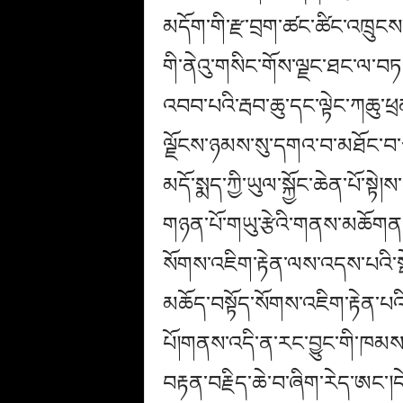
མདོག་གི་རྫ་བྲག་ཚང་ཚིང་འཁྲུང
གི་ནེའུ་གསིང་གོས་ལྗང་ཐང་ལ་བཏ
འབབ་པའི་རྦབ་ཆུ་དང་ལྟེང་ཀཆུ་ཕྲ
ལྗོངས་ཉམས་སུ་དགའ་བ་མཐོང་བ་ཙམ་
མདོ་སྨད་ཀྱི་ཡུལ་སྐྱོང་ཆེན་པོ་སྟ
གཉན་པོ་གཡུ་རྩེའི་གནས་མཆོགན
སོགས་འཇིག་རྟེན་ལས་འདས་པའི་སྡེ
མཆོད་བསྟོད་སོགས་འཇིག་རྟེན་པའི་
པོ།གནས་འདི་ན་རང་བྱུང་གི་ཁམས་
བརྟན་བརྗིད་ཆེ་བ་ཞིག་རེད་ཨང་།དེའ