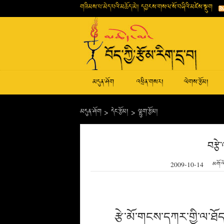
གཟིམས་པ་མེད་པའི་མཆོད་མེ། དབྱངས་གསལ་སོ་བཞིའི་མཛེས་སྡུག
མདུན་ཤོག
འཕྲིན་གསར།
ལེགས་རྩོམ།
མདུན་ཤོག
>
དེང་རྩོམ།
>
ལྷུག་རྩོམ།
བརྩེ
2009-10-14
མགོ་
རྩེ་མོ་གངས་དཀར་གྱི་ལ་ཐོད