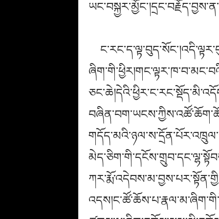
ཡང་བསྐྱར་མྱོང་།དྲང་བརྗོད་བྱས
ང་རང་ད་ལྟ་བུད་སོང་།འདི་ལྟར་
ཞིག་གི་ཕྱིར།གང་ལྟར་ཁ་བ་མང་བ
ཅང་ཆེ།དེའི་ཕྱིར་ང་རང་སྡོད་མི་
བཞིན་བག་ཡངས་ཀྱིས་འཚོ་ཆོག་ཆོག
གདོད་མའི་ཉ
ལ་
ས་
དྲོ
ན་པོར་འཁྲུལ་
མེད་ཅིག་གི་དངོས་གྲུབ་དང་ལྷ་སྟོ
ཀར་རྨོ་འདེབས་མ་བྱས་པར་སྟོན་གྱ
འདས།ང་ཚོ་ཆོས་པ་རྣལ་མ་ཞིག་གི་ང