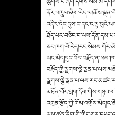
ཚུགས་པ་ཞིག་དགོས་སམ་མི་དགོས།ད
ནོར་འཁྲུལ་ཞིག་རེད་ལ།ཆོས་ལྡན་བོ
འདིར་དེང་དུས་ང་དང་ང་ལྟ་བུའི་ཕ
ཐོད་པར་བཅིང་བ་ལས་དོན་དམ་པར་
ཅང་ཁག་པོ་རེད།རང་སེམས་གོར་མོས་ཞི
ཡང་མེད།དྲང་བོར་བརྗོད་ན་ཕམ་ཁ
བརྗོད་ཀྱི་ལྗགས་ལྕེ་ལྡན་པ་ལས་
ལྗགས་ལྕེ་ལྡན་པ་ལས་རང་མཚང་ར
མཐོན་པོར་ཕྲག་དོག་གིས་གཉའ་གནོ
འགྲན་རྩོད་ཀྱི་གོམ་འགྲོས་མེད།
ལས་ཚན་རིག་གི་གླིང་གར་དཔུང་འ