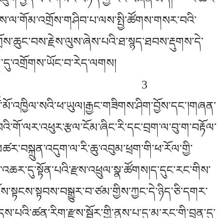
་སྟངས་ལ་གོམ་འགྲོས་གཤིབ་པ་ལས་སྤྱི་ཚོགས་གསར་བའི་
ྲོས་ཆུང་བས་རྗེས་ལུས་ཞེས་པའི་ཐ་སྙད་ཐབས་རྡུགས་དེ་
་དུ་འགྲོགས་ཡོང་བ་རེད་ལགས།
3
མོ་འཁྱིལ་སའི་ཕ་ཡུལ།རྒྱང་གཟིགས་ཤིག་བྱོས་དང་།གཞན་
ཟླ་བའི་གོ་ལར་འཕུར་རྩལ་ངོམ་ཞིང་རི་དང་བྲག་ལ་བུ་ག་བརྟོལ་
མཚར་བསྐྲུན་འདུག་ལ་རི་ཆུ་འབུམ་ཕྲག་གི་ཕ་རོལ་གྱི་
འཆར་དུ་སྟོན་པའི་རྫས་འཕྲུལ་སྣ་ཚོགས།ད་དུང་རང་གིས་
་སྟངས་སྟབས་བསྒྱུར་བ་ཙམ་གྱིས་ཀྱང་དེ་ཉིད་ཅི་དགར་
་པའི་ཚན་རིག་རྫས་སྦྱོར་གྱི་ནུས་པ་དུ་མ་རང་གི་བྲན་དུ་