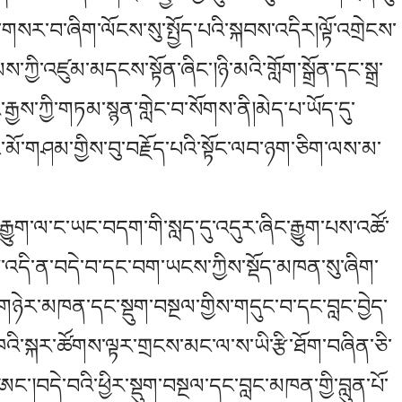
ིད་གསར་བ་ཞིག་ལོངས་སུ་སྤྱོད་པའི་སྐབས་འདིར།ལྟོ་འགྲེངས་
ས་ཀྱི་འཛུམ་མདངས་སྟོན་ཞིང་།ཉི་མའི་གློག་སྒྲོན་དང་སྒྲ་
ྒྱས་ཀྱི་གཏམ་སྙན་གླེང་བ་སོགས་ནི།མེད་པ་ཡོད་དུ་
ང་མོ་གཤམ་གྱིས་བུ་བརྗོད་པའི་སྟོང་ལབ་ཉག་ཅིག་ལས་མ་
ིང་རྒྱུག་ལ་ང་ཡང་བདག་གི་སླད་དུ་འདུར་ཞིང་རྒྱུག་པས་འཚོ་
ས་འདི་ན་བདེ་བ་དང་བག་ཡངས་ཀྱིས་སྡོད་མཁན་སུ་ཞིག་
ོན་གཉེར་མཁན་དང་སྡུག་བསྔལ་གྱིས་གདུང་བ་དང་བླང་བྱེད་
་སྐར་ཚོགས་ལྟར་གྲངས་མང་ལ་ས་ཡི་རྩི་ཐོག་བཞིན་ཅི་
་ཨང་།བདེ་བའི་ཕྱིར་སྡུག་བསྔལ་དང་བླང་མཁན་གྱི་བླུན་པོ་