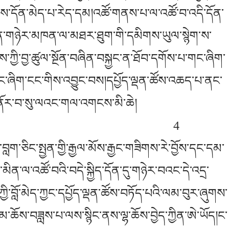
ྱི་ལས་དོན་མེད་པ་རེད་དམ།འཚོ་གནས་པ་ལ་འཚོ་བ་འདི་དོན་
་དོན་གཉེར་མཁན་ལ་མཐར་ཐུག་གི་དམིགས་ཡུལ་སྙེག་ས་
་ཀྱི་བྱ་ཚུལ་སྔོན་བཞིན་བསྐྱང་ན་ཐོབ་དགོས་པ་གང་ཞིག་
་གང་ཞིག་ངང་གིས་འབྱུང་བས།དཔྱོད་ལྡན་ཚོས་འཆད་པ་ནང་
ི་ནོར་བ་སུ་ལའང་གལ་འགངས་མི་ཆེ།
4
ལ་བླག་ཅིང་སྤྱན་གྱི་རྒྱལ་མོས་རྒྱང་གཟིགས་རེ་བྱོས་དང་དམ་
མིན་ལ་འཚོ་བའི་བདེ་སྐྱིད་དོན་དུ་གཉེར་བའང་དེ་འདྲ་
་ཀྱི་བློ་མེད་ཀྱང་དཔྱོད་ལྡན་ཚོས་བཏོད་པའི་ལམ་བུར་ཞུགས་
ཆོས་བཟླས་པ་ལས་སྙིང་ནས་ལྷ་ཆོས་བྱེད་ཀྱིན་ཨེ་ཡོད།ང་