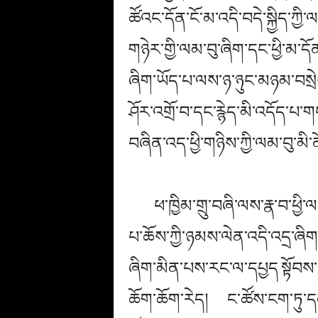
ཚོའང་དོན་ངོ་མ་འདི་བདེ་སྐྱིད་ཀ
གཉེར་གྱི་ལམ་བུ་ཞིག་དང་ཕྱི་མ
ཞིག་ཡོད་པ་ལས་ཉ་ཉུང་མཉམ་བསྲེས
ཤོར་འགྲོ་བ་དང་རྙེད་མི་འདོད་པ
བཞིན་འད་ཕྱི་གཉིས་ཀྱི་ལམ་བུ་མ
ཕ་ཁྱིམ་གྲུ་བཞི་ལས་རྣ་བ་ཕྱི་
པ་ཆོས་ཀྱི་ཉམས་ལེན་འདི་འདྲ་ཞིག་
ཞིག་མིན་པས་རང་ལ་དཔྱད
སྟོབས
ཆོག་ཆོག་རེད། ང་ཚོས་ངག་ཏུ་དམ་