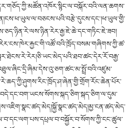
ར་གཅོད་ཀྱི་མཚོན་འཁོར་སྙིང་ལ་བསྐོར་བའི་ལན་ཆགས་
ན།ངས་ཕ་ཡུལ་ལ་བཅངས་པའི་བརྩེ་དུངས་དང་།ཕ་ཡུལ་གྱི་
ཅད་ཉིན་རེ་ལས་ཉིན་རེར་རྒྱ་ཇེ་ཆེ་དང་གཏིང་ཇེ་ཟབ།
རེར་ངས་ཁེར་རྐྱང་གི་འཚོ་བའི་ཁྲོད་བསམ་གཞིགས་ཀྱི་ཚ་
སྦར་ཐེངས་རེ་རེར།ཅི་ཡང་མེད་པའི་ཐབ་ཚང་དེར་རོ་བརྒྱ་
ཐུལ་ཞིང་དྲི་ཞིམ་དེས་འུ་ཅག་ཚང་མ་སྤྲོ་བའི་འཛུམ་
ཆད་ཀྱི་ཤུགས་རིང་ཁྲོད་ཤ་ཞེན་གྱི་གྲོག་རོང་ཆེན་པོར་
།ཞི་བདེ་དང་བག་ཡངས་སོགས་སྐད་ཅིག་སྐད་ཅིག་ལ་དུམ་
གིས་འཇིག་སྣང་ཚད་མེད།སྐྱོ་སྣང་ཚད་མེད།མྱ་ངན་ཚད་མེད་
ལ་བ་དང་ལག་པས་དཔྲལ་བ་བསྐྱོར་བ་སོགས་ཀྱི་ངང་ཚུལ་