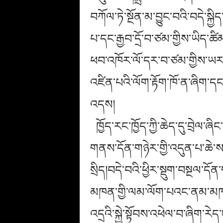
བཀོལ་ཏེ་སྔོན་མ་བྱུང་བའི་བདེ་སྐྱ
པ་དང་རྒྱབ་དྲོ་བ་ཙམ་གྱིས་ཡིད་ཚིམ
ཕབ་འཁོར་ལོ་དར་བ་ཙམ་གྱིས་ཡར་ར
འཛིན་པའི་ལོག་རྟོག་ཁོ་ན་ཞིག་ད
འ
དས
།
ཁྱོད་རང་ཁྱོད་ཀྱི་ཆེད་དུ་བྲེལ་ཞ
གནས་དོན་གཉེར་གྱི་འདུན་པ་ཆེ་
སྲིད།བདེ་བའི་ཕྱིར་སྡུག་བསྔལ་ད
མཁན་གྱི་ལམ་ལོག་པའང་ནམ་མཁའི
འདྲའི་སྐྱེ་སྟོབས་འཕེལ་བ་ཞིག་རེད