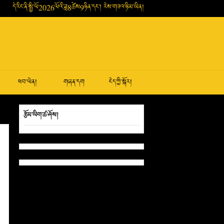
དེ་རིང་ནི་སྤྱི་ལོ2026ལོའི་ཟླ8ཚེས9ཉིན་དང་། རེས་གཟའ་ཉི་མ་ཡིན།
ཕབ་ལེན།
གཞན་དག
ངེད་ཀྱི་སྐོར།
རྩོམ་ཡིག་ཚ་ཤོས།