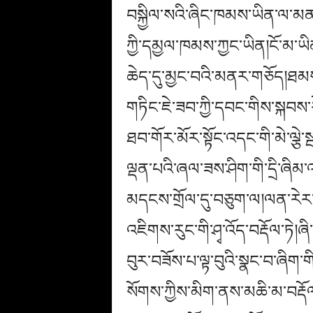
བསྐྱིལ་སའི་ཞིང་ཁམས་ཡིན་ལ་མན
ཀྱི་དམྱལ་ཁམས་ཀྱང་ཡིན།ངོ་མ་ཡི
ཆེད་དུ་མྱང་བའི་མནར་གཅོད།ཐམས་
གཏིང་ཇེ་ཟབ་ཀྱི་དབང་གིས་སྐབས་
ཐབ་གོར་མོར་སྟོང་འདང་གི་མེ་ལྕེ་
ལྡན་པའི་ཞལ་ཟས་ཤིག་གི་དྲི་ཞིམ་འ
མདངས་གྲོལ་དུ་བཅུག་ལ།ལན་རེར་རེ་
འཇིགས་རུང་གི་ཤྭ་འོད་བརྡོལ་ཏེ
བུར་བཟོས་པ་ལྟ་བུའི་སྣང་བ་ཞིག་
སོགས་ཀྱིས་མིག་ནས་མཆི་མ་བརྡོ