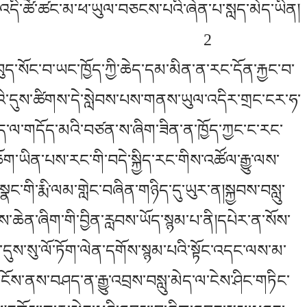
་ན་འདི་ཚོ་ཚང་མ་ཕ་ཡུལ་བཅངས་པའི་ཞེན་པ་སླད་མེད་ཡིན།
2
བུད་སོང་བ་ཡང་ཁྱོད་ཀྱི་ཆེད་དམ་མིན་ན་རང་དོན་རྐྱང་བ་
འི་དུས་ཚིགས་དེ་སླེབས་པས་གནས་ཡུལ་འདིར་གྲང་ངར་ཧ་
འདོད་ལ་གདོད་མའི་བཙན་ས་ཞིག་ཟིན་ན་ཁྱོད་ཀྱང་ང་རང་
་ཡིན་པས་རང་གི་བདེ་སྐྱིད་རང་གིས་འཚོལ་རྒྱུ་ལས་
སྣང་གི་རྨི་ལམ་གླེང་བཞིན་གཉིད་དུ་ཡུར་ན།སྐྱབས་བསླུ་
བས་ཆེན་ཞིག་གི་བྱིན་རླབས་ཡོད་སྙམ་པ་ནི།དཔེར་ན་སོས་
ི་དུས་སུ་ལོ་ཏོག་ལེན་དགོས་སྙམ་པའི་སྟོང་འདང་ལས་མ་
ོས་ནས་བཤད་ན་རྒྱུ་འབྲས་བསླུ་མེད་ལ་ངེས་ཤིང་གཏིང་