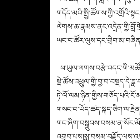
གདོད་མའི་སྤྱི་ཚོགས་ཀྱི་འགྲོའི
ལེགས་ཆ་རྣམས་ནང་འདྲེན་གྱི་བློ་ག
ཡང་ང་ཚོར་ལུས་དང་གྲིབ་མ་བཞིན
ཕ་ཡུལ་ལགས་བརྩེ་འདང་གི་མཚོ་
སྡེ་ཚོས་འཕྲུལ་གྱི་བྱ་བ་བསྡད་དེ་
ཏེ་ལོ་ལམ་ཉིན་གྱིས་གཅོད་པའི་ངོ་
གསང་བ་ཡོད་ཚད་སྐད་ཅིག་ལ་རྗེན་
གང་ཞིག་བསྒྲུབས་བསམ་ན་སོར་མོས
འགྲུབ་པས།སྨྲ་བསམ་བརྗོད་ལས་འདས