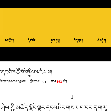
ངག་རྩོམ།
དེང་རྩོམ།
སྒྲ་བརྙན།
ཆེད་ཞུས།
ཆེད་སྒྲིག
་འདང་གི་མཚོ་མོ་བསྐྱིལ་སའི་ཕ་ས།
162
ལོག་ཀུན་དགའ་ཚངས་དབྱངས།
ཀློག་གྲངས།
771
མཆན
ཡོད།
1
་ཤེལ་གྱི་མཆོད་སྡོང་ལྟར་དྭངས་ཤིང་གསལ་བ།བར་དུ་གཡུ་