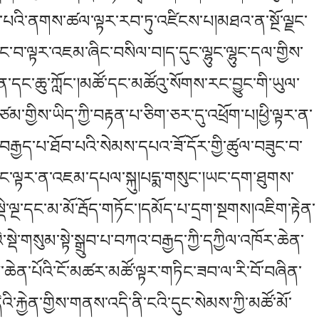
ས་པའི་ནགས་ཚལ་ལྟར་རབ་ཏུ་འཛིངས་པ།མཐའ་ན་སྔོ་ལྗང་
ང་བ་ལྟར་འཇམ་ཞིང་བསིལ་བ།ད་དུང་ལྷུང་ལྷུང་དལ་གྱིས་
ན་དང་ཆུ་ཀློང་།མཚོ་དང་མཚོའུ་སོགས་རང་བྱུང་གི་ཡུལ་
གྱིས་ཡིད་ཀྱི་བརྟན་པ་ཅིག་ཅར་དུ་འཕྲོག་པ།ཕྱི་ལྟར་ན་
ེ།ས་བརྒྱད་པ་ཐོབ་པའི་སེམས་དཔའ་ཟོ་དོར་གྱི་ཚུལ་བཟུང་བ་
ང་ལྟར་ན་འཇམ་དཔལ་སྐུ།པདྨ་གསུང་།ཡང་དག་ཐུགས་
་ལྔ་དང་མ་མོ་རྦོད་གཏོང་།དམོད་པ་དྲག་སྔགས།འཇིག་རྟེན་
སྡེ་གསུམ་སྟེ་སྒྲུབ་པ་བཀའ་བརྒྱད་ཀྱི་དཀྱིལ་འཁོར་ཆེན་
ཆེན་པོའི་ངོ་མཚར་མཚོ་ལྟར་གཏིང་ཟབ་ལ་རི་བོ་བཞིན་
ི་རྐྱེན་གྱིས་གནས་འདི་ནི་ངའི་དུང་སེམས་ཀྱི་མཚོ་མོ་