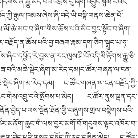
གོས་ན་རྒྱུ་མེད་པའི་འབྲས་བུ་ཞིག་འབྱུང་སྙམ་པའང་
ད་ཀྱི་རྒྱལ་ཁམས་ཞེས་ཞི་བདེ་ཡི་བསྟི་གནས་ཆེན་པོ་
ལ་མོ་ཆེ་མང་བ་ཞིག་གིས་ཆོས་པའི་མིང་བྱང་སྟོང་བ་ཞིག་
བརྗོད་ན་ཆོས་པའི་བྱ་བཞག་རྣམ་དག་ཅིག་སྒྲུབ་པ་ཧ་
བ་དཔྱོད་རེ་བྱས་ན་རང་ལུས་ཤི་བོ་འདི་མི་རྟོགས་རྒྱུ་ཅི་
་ཟ་བའི་མཆེ་སྡེར་ཞིག་མ་རེད་དམ།ང་ཚོར་གཞན་ལ་ངན་
མཆེ་སྡེར་ཞིག་མ་རེད་དམ། ང་ཚོར་གཞན་ལ་ངན་བརྗོད་ཀྱི་
ང་གིས་འབྲུ་བའི་སྤོབས་པ་མེད། ང་ཚོར་ནུས་ལྡན་དང་
ན་བྱེད་པ་ལས་སྔོན་ཐོན་གྱི་བཞུགས་གྲལ་བསྙེགས་པའི་
ང་ཚོར་མནོག་ཆུང་གི་ལས་བྱར་མགོ་བོ་གདུགས་ལྟར་འཁོར་བ་
ཇུག་བྱེད་པའི་གསར་བཏོད་ཀྱི་རང་བཞིན་མེད། ང་ཚོར་