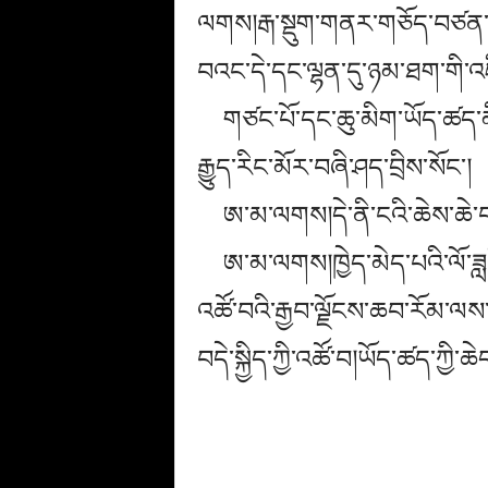
ལགས།རྒ་སྡུག་གནར་གཅོད་བཙན་པ
བའང་དེ་དང་ལྷན་དུ་ཉམ་ཐག་གི་འཇི
གཙང་པོ་དང་ཆུ་མིག་ཡོད་ཚད་མི
རྒྱུད་རིང་མོར་བཞི་ཤད་བྲིས་སོང་།
ཨ་མ་ལགས།དེ་ནི་ངའི་ཆེས་ཆེ་
ཨ་མ་ལགས།ཁྱེད་མེད་པའི་ལོ་ཟླ
འཚོ་བའི་རྒྱབ་ལྗོངས་ཆབ་རོམ་ལས
བདེ་སྐྱིད་ཀྱི་འཚོ་བ།ཡོད་ཚད་ཀྱི