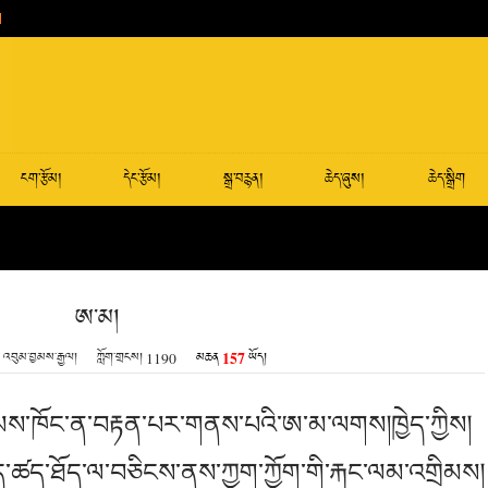
ངག་རྩོམ།
དེང་རྩོམ།
སྒྲ་བརྙན།
ཆེད་ཞུས།
ཆེད་སྒྲིག
ཨ་མ།
157
འབུམ་བྱམས་རྒྱལ།
ཀློག་གྲངས།
1190
མཆན
ཡོད།
སེམས་ཁོང་ན་བརྟན་པར་གནས་པའི་ཨ་མ་ལགས།ཁྱེད་ཀྱིས།
ད་ཡོད་ཚད་ཐོད་ལ་བཅིངས་ནས་ཀྱག་ཀྱོག་གི་རྐང་ལམ་འགྲིམས།