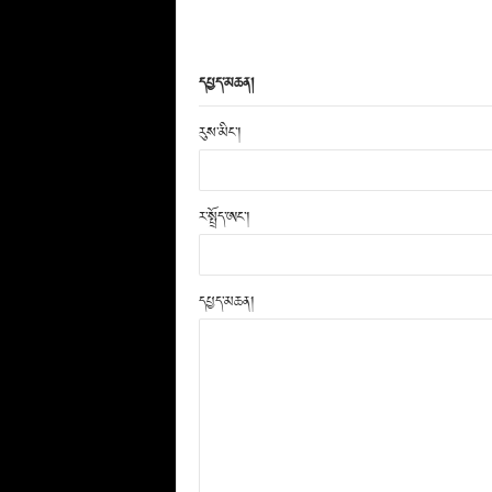
དཔྱད་མཆན།
རུས་མིང་།
ར་སྤྲོད་ཨང་།
དཔྱད་མཆན།