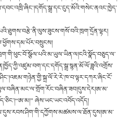
་ལས་དབང་འཁྲི་ཞིང་།དགོད་སྒྲ་དང་ངུད་མོའི་གསེང་ནའང་ཁྱེད་
ོས་པའི་ཐུགས་བརྩེ་ནི་ལུས་ཟུངས་གསོ་བའི་ཁྲག་དྲོན་ལྟར།
ཁ་ཕྱོགས་དམ་པོར་བསྲུངས།
ག་གི་ཕུང་བོ་སྩོལ་པའི་མ་ཡུལ་ཡིན་ལ།ངའི་སྣོད་བཅུད་ལ་
།ཁྱོད་ཀྱི་འཛུམ་བག་དང་དགོད་སྒྲ་སྙན་མོ་ལོ་ཟླའི་འགྲོས་
ང་།འཇམ་གཉེན་གྱི་སྐྲ་ལོ་རེ་རེ་ཁ་བ་ལྟར་དཀར་ཞིང་ངོ་
་སུལ་བཞིན་མང་ལ་གྲོག་རོང་བཞིན་ཟབ།དུས་དེར།ཨ་མ་
ད་ཅིང་།“ཨ་མ།” ཞེས་ཡང་ཡང་འབོད་འདོད།
་ནས་དུས་རབས་ཤིག་གི་དཀྱོགས་མཚམས་ལ་ཐོན་དུས།ཨ་མ་