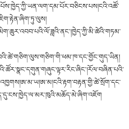
ོས་ཁྱེད་ཀྱི་ཡན་ལག་དམ་པོར་བཅིངས་པས།ངའི་འཚོ་
ག་རྟེན་ཞིག་ཏུ་ལུས།
ག་ཆུར་འབབ་པའི་ལོ་ཟླའི་ནང་།ཁྱེད་ཀྱི་མི་ཚེའི་གཏམ་
བའི་ཚེ་གཅིག་ལུས་གཅིག་གི་ཕམ་ཁ་དང་གྱོང་གུད་ཡིན།
འི་ཚོར་སྣང་དགུན་གཞུང་ལྟར་རིང་ཞིང་།རོལ་བཞིན་པའི་
་འཁྱགས།ཨ་མ་ཡ།ཨ་མ།ངའི་རྟག་བརྟན་གྱི་ཚེ་སྲོག་དང་
་ཆེད་དུ་ངས་ཁྱེད་ལ་མར་ཁུའི་མཆོད་མེ་ཞིག་འཇོག