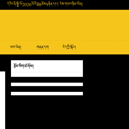
དེ་རིང་ནི་སྤྱི་ལོ2026ལོའི་ཟླ8ཚེས9ཉིན་དང་། རེས་གཟའ་ཉི་མ་ཡིན།
ཕབ་ལེན།
གཞན་དག
ངེད་ཀྱི་སྐོར།
རྩོམ་ཡིག་ཚ་ཤོས།