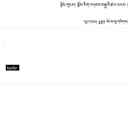
རྩོམ་ཁུངས། རྩོམ་རིག་འདབས་བརྒྱའི་ཚལ་ཡངས །
157
དཔྱད་མཆན
ཡོངས་སུ་གཟིགས།