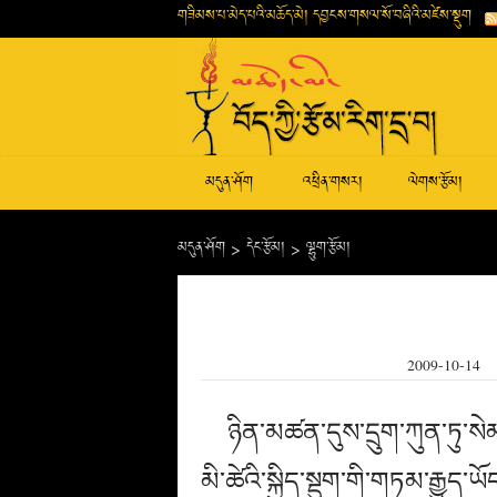
གཟིམས་པ་མེད་པའི་མཆོད་མེ། དབྱངས་གསལ་སོ་བཞིའི་མཛེས་སྡུག
མདུན་ཤོག
འཕྲིན་གསར།
ལེགས་རྩོམ།
མདུན་ཤོག
>
དེང་རྩོམ།
>
ལྷུག་རྩོམ།
2009-10-14
ཉིན་མཚན་དུས་དྲུག་ཀུན་ཏུ་
མི་ཚེའི་སྐྱིད་སྡུག་གི་གཏམ་རྒྱུ