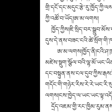
གྲི་དངོ་དང་མདུང་རྩེ་རུ་ཁྱོད་ཀྱི
ཀྱི་འཚོ་བ་ཡོད།ཨ་མ་ལགས།
ཁྱོད་ཀྱིས།ཇི་སྲིད་བར་སྒྲུབ་མ
དུས་དེ་ནས་བཟང་ངའི་ཚེ་སྲོག་གི་
ཨ་མ་ལགས།ཁྱོད་ནི།ངའི་ཤ་ཁྲ
མཛེས་སྡུག་སྩོལ་བའི་ལྷ་མོ་ཡང་ཡིན
དང་བསྟུན་ནས་ངལ་དུབ་ཀྱིས་རྒས་ཤི
གདོང་གི་གཉེར་རིས་རེ་རེ་ཡང་རི
ལགས།ངས་ཁྱེད་ལ་ཡང་ཡང་ལྟ་འདོ
དྲོད་འཇམ་གྱི་རང་ཁྱིམ་རུམ