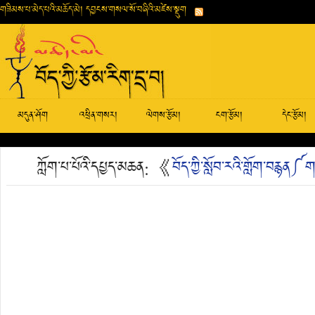
གཟིམས་པ་མེད་པའི་མཆོད་མེ། དབྱངས་གསལ་སོ་བཞིའི་མཛེས་སྡུག
མདུན་ཤོག
འཕྲིན་གསར།
ལེགས་རྩོམ།
ངག་རྩོམ།
དེང་རྩོམ།
ཀློག་པ་པོའི་དཔྱད་མཆན: 《
བོད་ཀྱི་སློབ་རའི་གློག་བརྙན