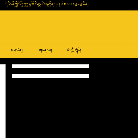
དེ་རིང་ནི་སྤྱི་ལོ2026ལོའི་ཟླ8ཚེས6ཉིན་དང་། རེས་གཟའ་ཕུར་བུ་ཡིན།
ཕབ་ལེན།
གཞན་དག
ངེད་ཀྱི་སྐོར།