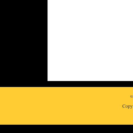
པར
Copy