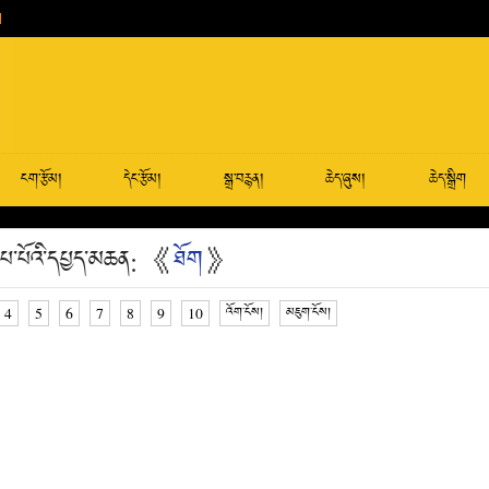
ངག་རྩོམ།
དེང་རྩོམ།
སྒྲ་བརྙན།
ཆེད་ཞུས།
ཆེད་སྒྲིག
་པ་པོའི་དཔྱད་མཆན: 《
ཐོག
》
4
5
6
7
8
9
10
འོག་ངོས།
མཇུག་ངོས།