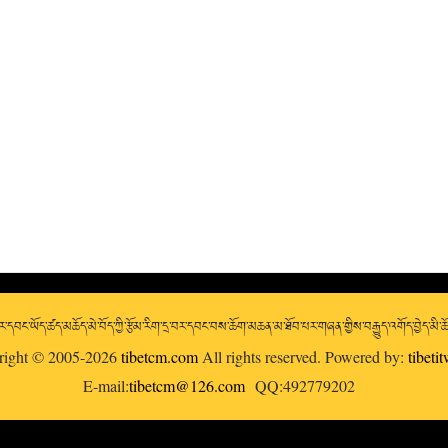
་དབང་ཡོད་ཚད་མཆོད་མེ་བོད་ཀྱི་རྩོམ་རིག་དྲ་བར་དབང་བས་ཆོག་མཆན་མ་ཐོབ་པར་གཞན་གྱིས་བརྒྱུད་འགོད་བྱེད་མི་
right © 2005-2026
tibetcm.com
All rights reserved. Powered by:
tibeti
E-mail:
tibetcm@126.com
QQ:492779202