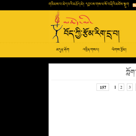
གཟིམས་པ་མེད་པའི་མཆོད་མེ། དབྱངས་གསལ་སོ་བཞིའི་མཛེས་སྡུག
མདུན་ཤོག
འཕྲིན་གསར།
ལེགས་རྩོམ།
ཀློག
1
157
2
3