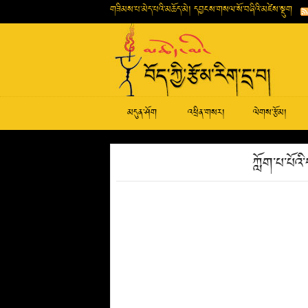
གཟིམས་པ་མེད་པའི་མཆོད་མེ། དབྱངས་གསལ་སོ་བཞིའི་མཛེས་སྡུག
མདུན་ཤོག
འཕྲིན་གསར།
ལེགས་རྩོམ།
ཀློག་པ་པོ