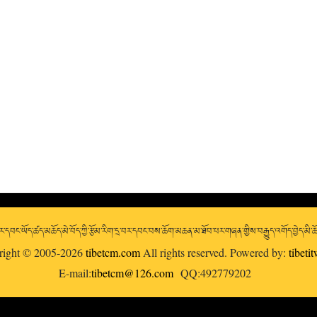
་དབང་ཡོད་ཚད་མཆོད་མེ་བོད་ཀྱི་རྩོམ་རིག་དྲ་བར་དབང་བས་ཆོག་མཆན་མ་ཐོབ་པར་གཞན་གྱིས་བརྒྱུད་འགོད་བྱེད་མི་
right © 2005-2026
tibetcm.com
All rights reserved. Powered by:
tibeti
E-mail:
tibetcm@126.com
QQ:492779202