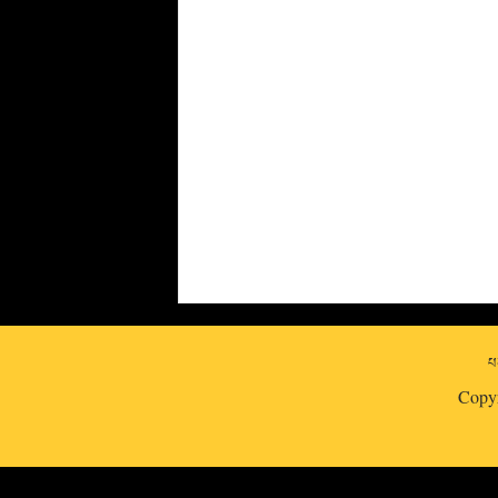
པར
Copy