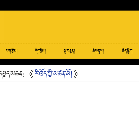
ངག་རྩོམ།
དེང་རྩོམ།
སྒྲ་བརྙན།
ཆེད་ཞུས།
ཆེད་སྒྲིག
འི་དཔྱད་མཆན: 《
རི་ཁྲོད་ཀྱི་མཚན་མོ།
》