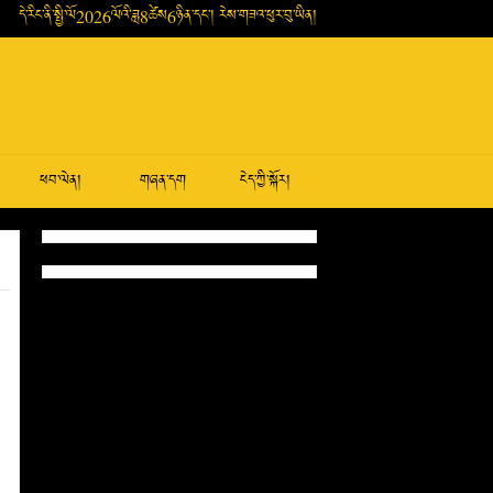
དེ་རིང་ནི་སྤྱི་ལོ2026ལོའི་ཟླ8ཚེས6ཉིན་དང་། རེས་གཟའ་ཕུར་བུ་ཡིན།
ཕབ་ལེན།
གཞན་དག
ངེད་ཀྱི་སྐོར།