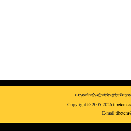
པར་དབང་ཡོད་ཚད་མཆོད་མེ་བོད་ཀྱི་རྩོམ་རིག་དྲ
Copyright © 2005-2026
tibetcm.
E-mail:
tibetc