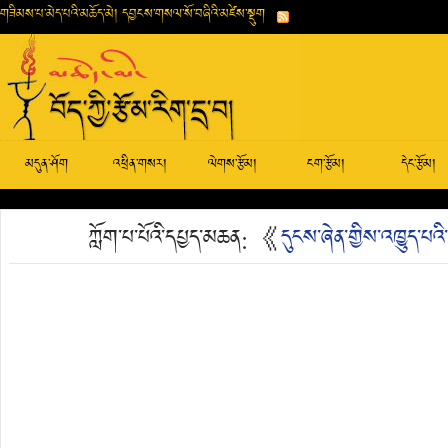
གཟིམས་པ་མེད་པའི་མཆོད་མེ། དབྱངས་གསལ་སོ་བཞིའི་མཛེས་སྡུག
མདུན་ཤོག
འཕྲིན་གསར།
ལེགས་རྩོམ།
ངག་རྩོམ།
དེང་རྩོམ།
ཀློག་པ་པོའི་དཔྱད་མཆན: 《
དུངས་ཞེན་གྱིས་འཁྱུད་པའ