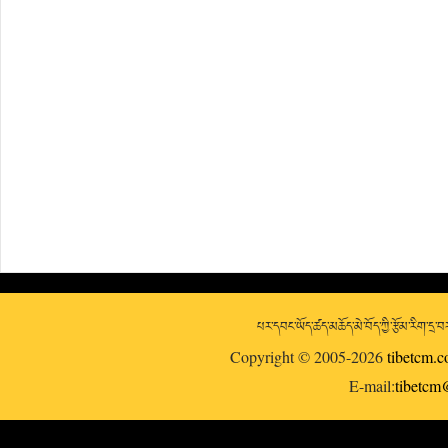
པར་དབང་ཡོད་ཚད་མཆོད་མེ་བོད་ཀྱི་རྩོམ་རིག་དྲ
Copyright © 2005-2026
tibetcm.
E-mail:
tibetc