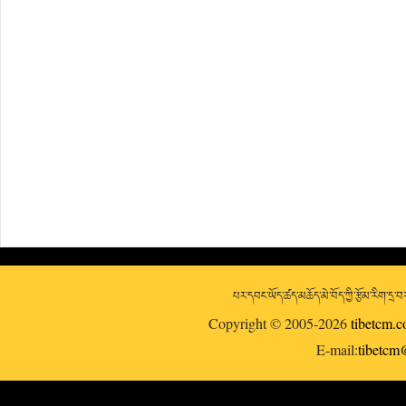
པར་དབང་ཡོད་ཚད་མཆོད་མེ་བོད་ཀྱི་རྩོམ་རིག་དྲ
Copyright © 2005-2026
tibetcm.
E-mail:
tibetc