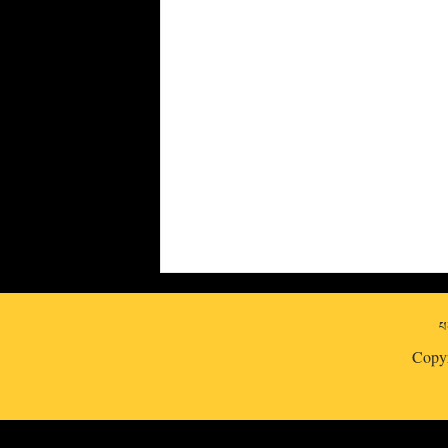
པར
Copy