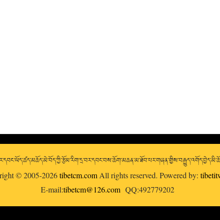
་དབང་ཡོད་ཚད་མཆོད་མེ་བོད་ཀྱི་རྩོམ་རིག་དྲ་བར་དབང་བས་ཆོག་མཆན་མ་ཐོབ་པར་གཞན་གྱིས་བརྒྱུད་འགོད་བྱེད་མི་
right © 2005-2026
tibetcm.com
All rights reserved. Powered by:
tibeti
E-mail:
tibetcm@126.com
QQ:492779202