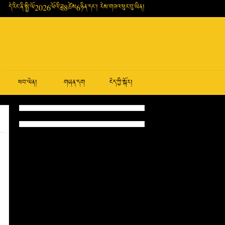
དེ་རིང་ནི་སྤྱི་ལོ2026ལོའི་ཟླ8ཚེས6ཉིན་དང་། རེས་གཟའ་ཕུར་བུ་ཡིན།
ཕབ་ལེན།
གཞན་དག
ངེད་ཀྱི་སྐོར།