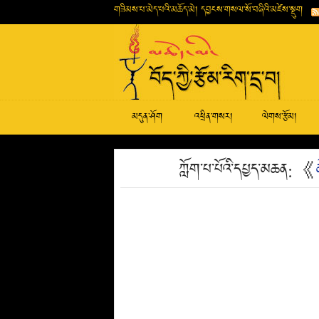
གཟིམས་པ་མེད་པའི་མཆོད་མེ། དབྱངས་གསལ་སོ་བཞིའི་མཛེས་སྡུག
མདུན་ཤོག
འཕྲིན་གསར།
ལེགས་རྩོམ།
ཀློག་པ་པོའི་དཔྱད་མཆན: 《