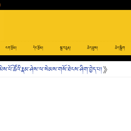
ངག་རྩོམ།
དེང་རྩོམ།
སྒྲ་བརྙན།
ཆེད་ཞུས།
ཆེད་སྒྲིག
མེས་པོ་ཚོའི་རྣམ་ཤེས་ལ་སེམས་གསོ་ཐེངས་ཤིག་བྱེད་པ།
》