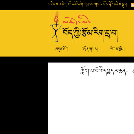
གཟིམས་པ་མེད་པའི་མཆོད་མེ། དབྱངས་གསལ་སོ་བཞིའི་མཛེས་སྡུག
མདུན་ཤོག
འཕྲིན་གསར།
ལེགས་རྩོམ།
ཀློག་པ་པོའི་དཔྱད་མཆན: