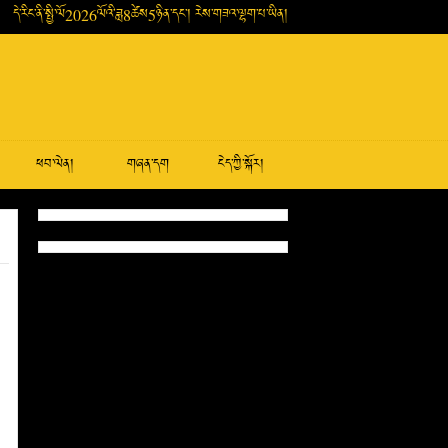
དེ་རིང་ནི་སྤྱི་ལོ2026ལོའི་ཟླ8ཚེས5ཉིན་དང་། རེས་གཟའ་ལྷག་པ་ཡིན།
ཕབ་ལེན།
གཞན་དག
ངེད་ཀྱི་སྐོར།