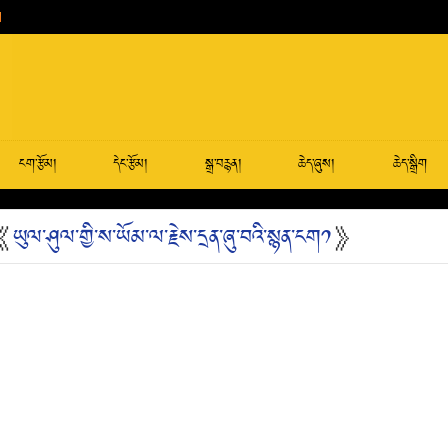
ངག་རྩོམ།
དེང་རྩོམ།
སྒྲ་བརྙན།
ཆེད་ཞུས།
ཆེད་སྒྲིག
 《
ཡུལ་ཤུལ་གྱི་ས་ཡོམ་ལ་རྗེས་དྲན་ཞུ་བའི་སྙན་ངག༡
》