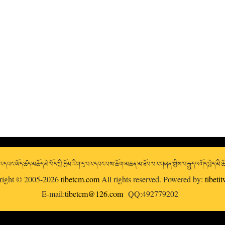
་དབང་ཡོད་ཚད་མཆོད་མེ་བོད་ཀྱི་རྩོམ་རིག་དྲ་བར་དབང་བས་ཆོག་མཆན་མ་ཐོབ་པར་གཞན་གྱིས་བརྒྱུད་འགོད་བྱེད་མི་
right © 2005-2026
tibetcm.com
All rights reserved. Powered by:
tibeti
E-mail:
tibetcm@126.com
QQ:492779202