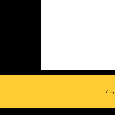
པར
Copy