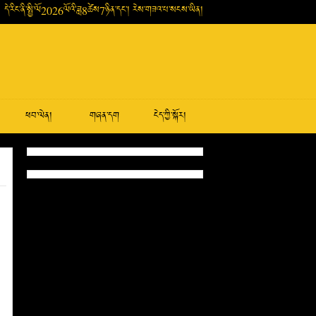
དེ་རིང་ནི་སྤྱི་ལོ2026ལོའི་ཟླ8ཚེས7ཉིན་དང་། རེས་གཟའ་པ་སངས་ཡིན།
ཕབ་ལེན།
གཞན་དག
ངེད་ཀྱི་སྐོར།