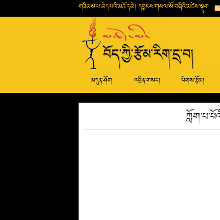
གཟིམས་པ་མེད་པའི་མཆོད་མེ། དབྱངས་གསལ་སོ་བཞིའི་མཛེས་སྡུག
མདུན་ཤོག
འཕྲིན་གསར།
ལེགས་རྩོམ།
ཀློག་པ་པ