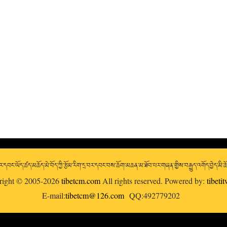
་དབང་ཡོད་ཚད་མཆོད་མེ་བོད་ཀྱི་རྩོམ་རིག་དྲ་བར་དབང་བས་ཆོག་མཆན་མ་ཐོབ་པར་གཞན་གྱིས་བརྒྱུད་འགོད་བྱེད་མི་
right © 2005-2026
tibetcm.com
All rights reserved. Powered by:
tibeti
E-mail:
tibetcm@126.com
QQ:492779202