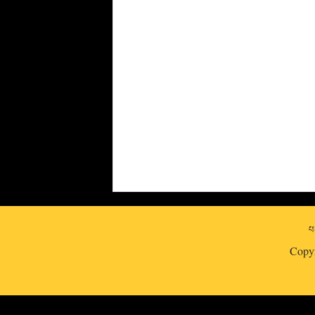
པར
Copy