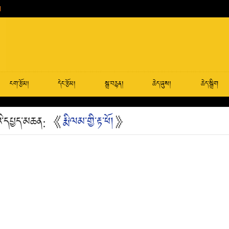
ངག་རྩོམ།
དེང་རྩོམ།
སྒྲ་བརྙན།
ཆེད་ཞུས།
ཆེད་སྒྲིག
ོའི་དཔྱད་མཆན: 《
རྨི་ལམ་གྱི་རྟ་ཕོ།
》